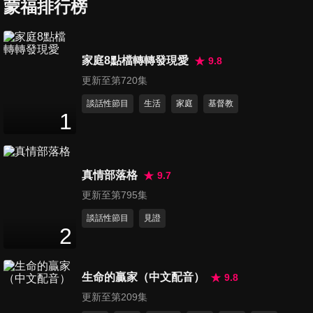
蒙福排行榜
第7集 你家 我家 我們家
家庭8點檔轉轉發現愛
9.8
49
分鐘
更新至第720集
談話性節目
生活
家庭
基督教
1
第9集 夫妻攜手！齊力「鍛」
金
50
分鐘
真情部落格
9.7
第10集 親子安度青春期
更新至第795集
50
分鐘
談話性節目
見證
2
第11集 翻轉孩子壞情緒
生命的贏家（中文配音）
9.8
50
分鐘
更新至第209集