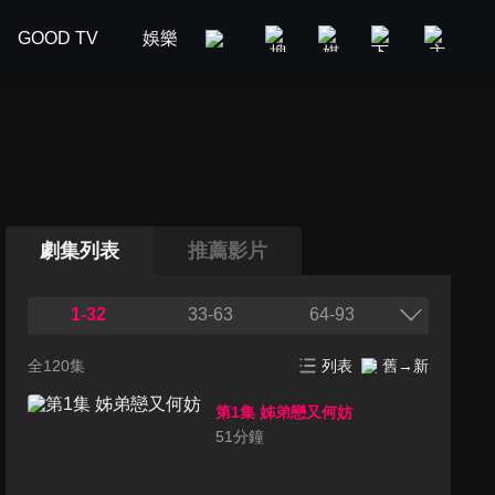
GOOD TV
娛樂
美食旅遊
新聞政論
汽車
劇集列表
推薦影片
1-32
33-63
64-93
全120集
列表
舊→新
第1集 姊弟戀又何妨
51
分鐘