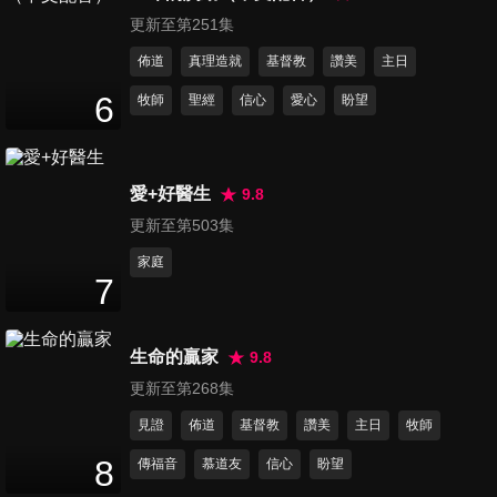
51
分鐘
更新至第251集
佈道
真理造就
基督教
讚美
主日
第17集 夫妻生活習慣差很大
6
牧師
聖經
信心
愛心
盼望
50
分鐘
愛+好醫生
9.8
第18集 我是過動兒
51
分鐘
更新至第503集
家庭
7
第20集 再婚甘苦談
50
分鐘
生命的贏家
9.8
更新至第268集
第21集 如何成為約會高手
見證
佈道
基督教
讚美
主日
牧師
50
分鐘
8
傳福音
慕道友
信心
盼望