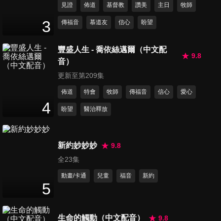
見證
佈道
基督教
讚美
主日
牧師
第12集 我該生下孩子嗎？
3
傳福音
慕道友
信心
盼望
51
分鐘
豐盛人生 - 喬依絲邁爾（中文配
9.8
音）
第13集 大學生戀愛哲學
49
分鐘
更新至第209集
佈道
特會
牧師
傳福音
信心
愛心
4
盼望
醫治釋放
第14集 不老的傳奇
52
分鐘
新約妙妙妙
9.8
全23集
第15集 同儕力量大
50
分鐘
動畫/卡通
兒童
福音
新約
5
第16集 新手爸媽超幸福
生命的觸動（中文配音）
9.8