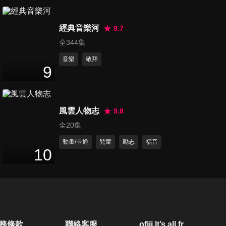
第22集 線上遊戲真迷人?!
50
分鐘
經典音樂河
9.7
全344集
音樂
敬拜
第23集 親子野外趣
9
52
分鐘
風雲人物志
9.8
第24集 另一半很強勢?!
全20集
52
分鐘
動畫/卡通
兒童
勵志
福音
10
第25集 我的毛孩是天使
50
分鐘
第26集 與歸巢孩子的新生活
務條款
聯絡客服
ofiii lt’s all free