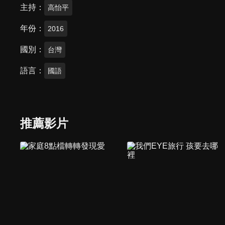
主持
高怡平
年份
2016
國別
台灣
語言
國語
推薦影片