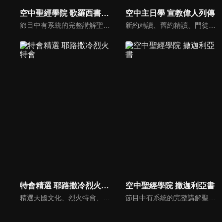
空中聖經學院 歌羅西書（李建儒）
空中主日學 宣教偉人列傳
節目中有系統的完整講解聖經真理，邀請受過解經講道訓練的老師，按著正意分解真理的道，帶領弟兄姊妹更深的了解聖經的浩瀚與偉大
新約精讀、舊約精讀、門徒造就、神學與教會歷史等主題系列，全方位裝備基督徒生命，教師與牧師精闢解析，幫助您更加明白聖經真理，走進神的心意。
特會精選 耶路撒冷烈火特會
空中聖經學院 撒迦利亞書
精選天國文化、烈火特會、超自然大能與使徒性教會等特會，幫助我們更加明白神的心意，好讓我們的生命能走在神的道路上進入命定。
節目中有系統的完整講解聖經真理，邀請受過解經講道訓練的老師，按著正意分解真理的道，帶領弟兄姊妹更深的了解聖經的浩瀚與偉大。