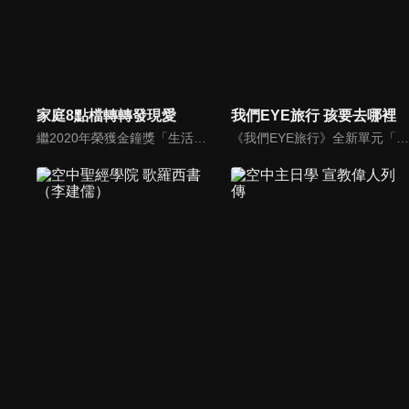
家庭8點檔轉轉發現愛
我們EYE旅行 孩要去哪裡
繼2020年榮獲金鐘獎「生活風格節目主持人獎」，2021年再度入圍，從真理出發的家庭談話性節目，針對現代婚姻家庭議題讓您輕鬆掌握關注方向。
《我們EYE旅行》全新單元「孩要去哪裡」除了介紹適合親子同遊的景點外，並結合社會關懷，強調家庭的溫暖與愛的感動，期盼透過旅遊為弱勢孩童創造美好回憶，一圓他們的夢想。