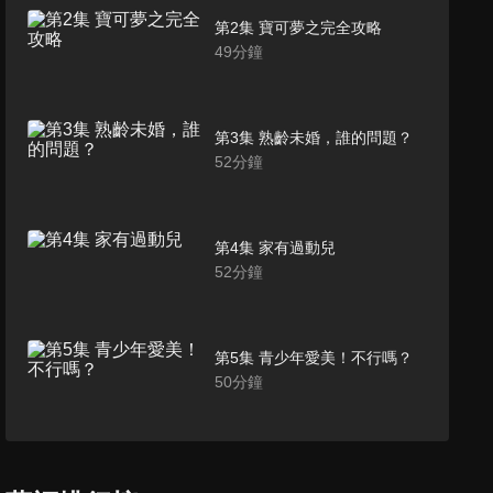
第2集 寶可夢之完全攻略
49
分鐘
第3集 熟齡未婚，誰的問題？
52
分鐘
第4集 家有過動兒
52
分鐘
第5集 青少年愛美！不行嗎？
50
分鐘
第6集 親愛的！這有地雷
49
分鐘