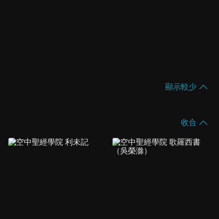
顯示較少
收合