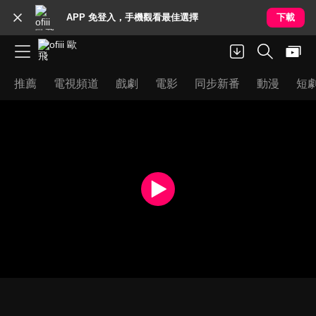
APP 免登入，手機觀看最佳選擇
下載
推薦
電視頻道
戲劇
電影
同步新番
動漫
短