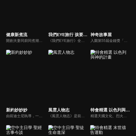
健康新煮流
我們EYE旅行 孩要去哪裡
神奇故事屋
開創夫妻同廚同煮潮流的KC夫婦，繼《健康醫食代》後，走出攝影棚，帶大家全台走透透，發掘上帝賞賜的美味食材，內容融合新加坡南洋風和客家純樸味，加上台灣獨特的閩南風情，互相激盪交織出的火花，打造出獨一無二的美食節目。
《我們EYE旅行》全新單元「孩要去哪裡」除了介紹適合親子同遊的景點外，並結合社會關懷，強調家庭的溫暖與愛的感動，期盼透過旅遊為弱勢孩童創造美好回憶，一圓他們的夢想。
入圍第55屆金鐘獎「兒童少年節目獎」，神奇故事屋將書內場景帶到戶外，帶領孩子認識台灣人文歷史、農作特產及在地文化。
新約妙妙妙
風雲人物志
特會精選 以色列與神的計畫
由前迪士尼執導，一部傳述耶穌生平與門徒故事的動畫系列影片。故事背景均在兩千年前，雖然年代久遠，但是人類對生命的詮釋與內在真正的基本需求，卻始終未曾改變。人物性格、劇情、遭遇等情境雖然與今日景況相異，但是故事背後同樣都有一個亙古不移的共同主題－愛，以及關於愛的圓滿落實。
《風雲人物志》是前迪士尼導演執導的名人故事系列，讓孩子從世界名人身上學會堅持夢想、永不放棄。透過每一集完整介紹，不但可以幫助小朋友看見這些名人在各領域如何奉獻一生、造福人群，還能激勵他們效法美好的品德，進一步啟發他們對傳記文學的閱讀興趣。
精選天國文化、烈火特會、超自然大能與使徒性教會等特會，幫助我們更加明白神的心意，好讓我們的生命能走在神的道路上進入命定。