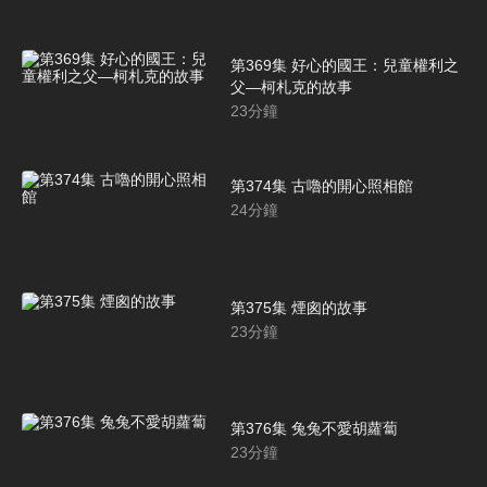
第369集 好心的國王：兒童權利之
父—柯札克的故事
23
分鐘
第374集 古嚕的開心照相館
24
分鐘
第375集 煙囪的故事
23
分鐘
第376集 兔兔不愛胡蘿蔔
23
分鐘