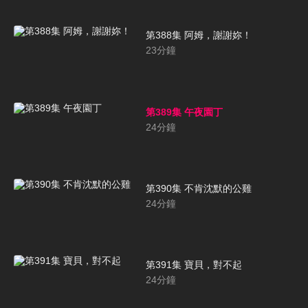
第388集 阿姆，謝謝妳！
23
分鐘
第389集 午夜園丁
24
分鐘
第390集 不肯沈默的公雞
24
分鐘
第391集 寶貝，對不起
24
分鐘