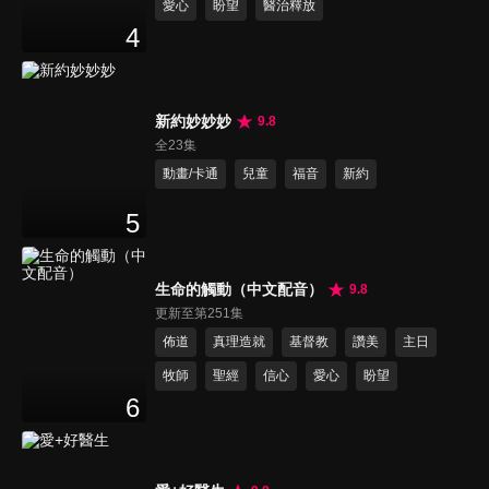
愛心
盼望
醫治釋放
4
新約妙妙妙
9.8
全23集
動畫/卡通
兒童
福音
新約
5
生命的觸動（中文配音）
9.8
更新至第251集
佈道
真理造就
基督教
讚美
主日
牧師
聖經
信心
愛心
盼望
6