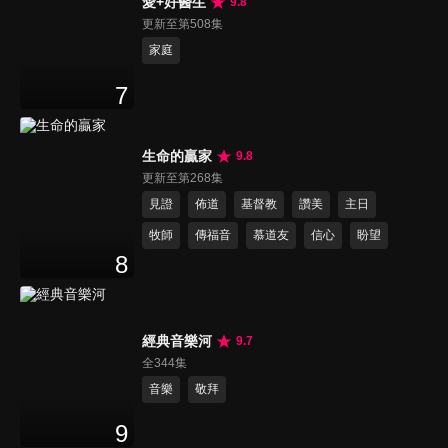
愛+好醫生
9.8
更新至第508集
家庭
7
生命的贏家
9.8
更新至第268集
見證
佈道
基督教
讚美
主日
牧師
傳福音
慕道友
信心
盼望
8
經典音樂河
9.7
全344集
音樂
敬拜
9