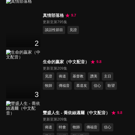
真情部落格
9.7
更新至第795集
談話性節目
見證
2
生命的贏家（中文配音）
9.8
更新至第209集
見證
佈道
基督教
讚美
主日
牧師
傳福音
慕道友
信心
盼望
3
豐盛人生 - 喬依絲邁爾（中文配音）
9.8
更新至第209集
佈道
特會
牧師
傳福音
信心