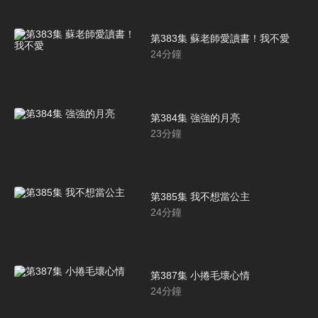
第383集 蘇老師愛讀書！我不愛
24
分鐘
第384集 強強的月亮
23
分鐘
第385集 我不想當公主
24
分鐘
第387集 小捲毛壞心情
24
分鐘