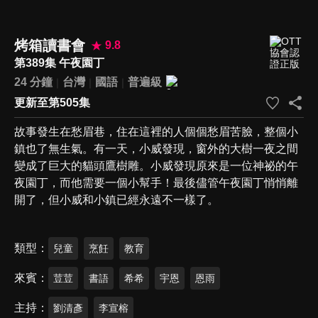
烤箱讀書會
9.8
第389集 午夜園丁
24 分鐘
台灣
國語
普遍級
更新至第505集
故事發生在愁眉巷，住在這裡的人個個愁眉苦臉，整個小
鎮也了無生氣。有一天，小威發現，窗外的大樹一夜之間
變成了巨大的貓頭鷹樹雕。小威發現原來是一位神祕的午
夜園丁，而他需要一個小幫手！最後儘管午夜園丁悄悄離
開了，但小威和小鎮已經永遠不一樣了。
類型
兒童
烹飪
教育
來賓
荳荳
書語
希希
宇恩
恩雨
主持
劉清彥
李宣榕