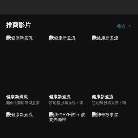
推薦影片
收合
健康新煮流
健康新煮流
健康新煮流
開創夫妻同廚同煮潮流的KC夫婦，繼《健康醫食代》後，走出攝影棚，帶大家全台走透透，發掘上帝賞賜的美味食材，內容融合新加坡南洋風和客家純樸味，加上台灣獨特的閩南風情，互相激盪交織出的火花，打造出獨一無二的美食節目。
頭足類 挑選重點：頭足類利用清洗時去除內臟可以降低膽固醇的攝取。挑選雙眼清澈明亮，眼球稍微凸出，肉質結實有彈性為佳。身體具透明感，觸腕或是吸盤一碰到活體就會吸附住便是新鮮的。
頭足類 挑選重點：頭足類利用清洗時去除內臟可以降低膽固醇的攝取。挑選雙眼清澈明亮，眼球稍微凸出，肉質結實有彈性為佳。身體具透明感，觸腕或是吸盤一碰到活體就會吸附住便是新鮮的。