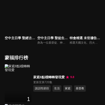
空中主日學 聖經古事今談
空中主日學 聖徒生命進深
特會精選 末世禱告運動
身為一位基督徒、神的兒女，不能只是在知識上認識這位父神，我們應該要全面認識祂，當我們越多認識祂的屬性，並且經歷祂的恩典，我們就對祂的信心就越加增，以至於在每天的生活中都能享受祂奇妙、豐盛的一切！
精選天國文化、烈火特會、超自然大能與使徒性教會等特會，幫助我們更加明白神的心意，好讓我們的生命能走在神的道路上進入命定。
蒙福排行榜
家庭8點檔轉轉發現愛
9.8
更新至第720集
談話性節目
生活
家庭
基督教
1