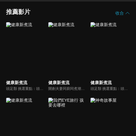
推薦影片
收合
健康新煮流
健康新煮流
健康新煮流
頭足類 挑選重點：頭足類利用清洗時去除內臟可以降低膽固醇的攝取。挑選雙眼清澈明亮，眼球稍微凸出，肉質結實有彈性為佳。身體具透明感，觸腕或是吸盤一碰到活體就會吸附住便是新鮮的。
開創夫妻同廚同煮潮流的KC夫婦，繼《健康醫食代》後，走出攝影棚，帶大家全台走透透，發掘上帝賞賜的美味食材，內容融合新加坡南洋風和客家純樸味，加上台灣獨特的閩南風情，互相激盪交織出的火花，打造出獨一無二的美食節目。
頭足類 挑選重點：頭足類利用清洗時去除內臟可以降低膽固醇的攝取。挑選雙眼清澈明亮，眼球稍微凸出，肉質結實有彈性為佳。身體具透明感，觸腕或是吸盤一碰到活體就會吸附住便是新鮮的。