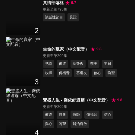
真情部落格
9.7
更新至第795集
談話性節目
見證
2
生命的贏家（中文配音）
9.8
更新至第209集
見證
佈道
基督教
讚美
主日
牧師
傳福音
慕道友
信心
盼望
3
豐盛人生 - 喬依絲邁爾（中文配音）
9.8
更新至第209集
佈道
特會
牧師
傳福音
信心
愛心
盼望
醫治釋放
4