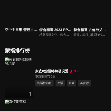
空中主日學 聖經古事今談
特會精選 2023 RPG為國復興禱告會
特會精選 古倫神父領導力論壇
精選天國文化、烈火特會、超自然大能與使徒性教會等特會，幫助我們更加明白神的心意，好讓我們的生命能走在神的道路上進入命定。
領導力論壇_風暴時代的領導與工作，由天主教Anselm Grun古倫神父主講，會中提到領導力的原則：首在勿評斷自己，先接納自我，先處理負面情緒，在工作上落實祈禱，在態度上能充分信任下屬，亦在改善個人性工作耗竭的四個面向上得以精進： 一、從負面得到的力量 二、處在別人期待中 三、維持表面功夫 四、忽略身心疲憊 五、外在的期望 在做好領導工作前要先認識自己，好的領導者會先接納自己，察覺內在的情緒，透過察覺內在轉化為正面力量。
蒙福排行榜
家庭8點檔轉轉發現愛
9.8
更新至第720集
談話性節目
生活
家庭
基督教
1