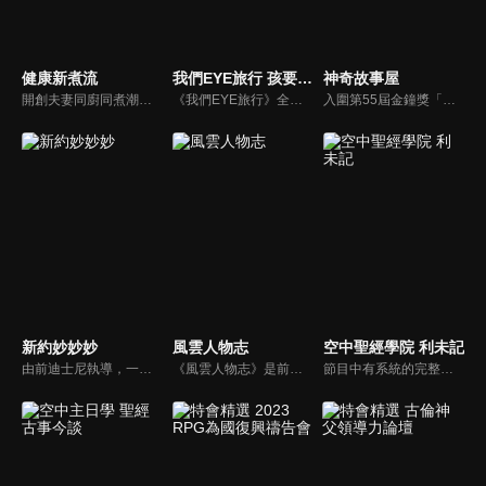
健康新煮流
我們EYE旅行 孩要去哪裡
神奇故事屋
開創夫妻同廚同煮潮流的KC夫婦，繼《健康醫食代》後，走出攝影棚，帶大家全台走透透，發掘上帝賞賜的美味食材，內容融合新加坡南洋風和客家純樸味，加上台灣獨特的閩南風情，互相激盪交織出的火花，打造出獨一無二的美食節目。
《我們EYE旅行》全新單元「孩要去哪裡」除了介紹適合親子同遊的景點外，並結合社會關懷，強調家庭的溫暖與愛的感動，期盼透過旅遊為弱勢孩童創造美好回憶，一圓他們的夢想。
入圍第55屆金鐘獎「兒童少年節目獎」，神奇故事屋將書內場景帶到戶外，帶領孩子認識台灣人文歷史、農作特產及在地文化。
新約妙妙妙
風雲人物志
空中聖經學院 利未記
由前迪士尼執導，一部傳述耶穌生平與門徒故事的動畫系列影片。故事背景均在兩千年前，雖然年代久遠，但是人類對生命的詮釋與內在真正的基本需求，卻始終未曾改變。人物性格、劇情、遭遇等情境雖然與今日景況相異，但是故事背後同樣都有一個亙古不移的共同主題－愛，以及關於愛的圓滿落實。
《風雲人物志》是前迪士尼導演執導的名人故事系列，讓孩子從世界名人身上學會堅持夢想、永不放棄。透過每一集完整介紹，不但可以幫助小朋友看見這些名人在各領域如何奉獻一生、造福人群，還能激勵他們效法美好的品德，進一步啟發他們對傳記文學的閱讀興趣。
節目中有系統的完整講解聖經真理，邀請受過解經講道訓練的老師，按著正意分解真理的道，帶領弟兄姊妹更深的了解聖經的浩瀚與偉大