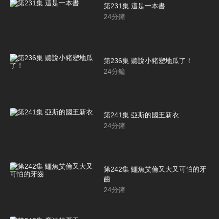
第231集 這是一本書
24
分鐘
第236集 聽說小豬變地瓜了！
24
分鐘
第241集 亞斯的國王新衣
24
分鐘
第242集 鱷魚艾倫又大又可怕的牙
齒
24
分鐘