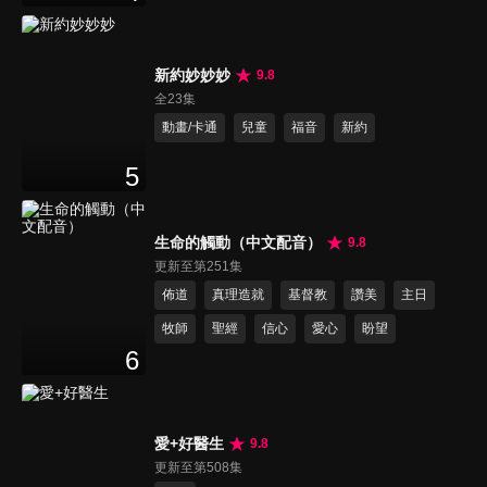
新約妙妙妙
9.8
全23集
動畫/卡通
兒童
福音
新約
5
生命的觸動（中文配音）
9.8
更新至第251集
佈道
真理造就
基督教
讚美
主日
牧師
聖經
信心
愛心
盼望
6
愛+好醫生
9.8
更新至第508集