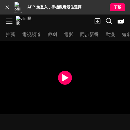
APP 免登入，手機觀看最佳選擇
下載
推薦
電視頻道
戲劇
電影
同步新番
動漫
短