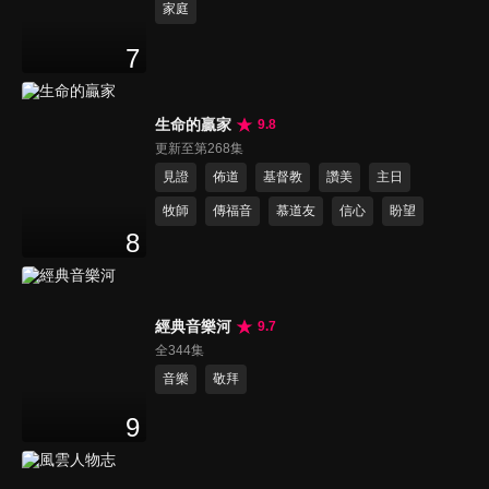
家庭
7
生命的贏家
9.8
更新至第268集
見證
佈道
基督教
讚美
主日
牧師
傳福音
慕道友
信心
盼望
8
經典音樂河
9.7
全344集
音樂
敬拜
9