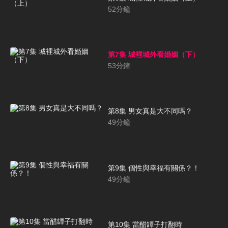
52
分鐘
第7集 城裡城外看婚姻（下）
53
分鐘
第8集 男女真是大不同嗎？
49
分鐘
第9集 個性與幸福有關係？！
49
分鐘
第10集 當醋罈子打翻時