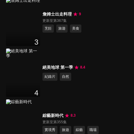
詹姆士出走料理
9
更新至第367集
烹飪
旅遊
美食
3
絕美地球 第一季
8.4
紀錄片
自然
4
綜藝新時代
8.3
更新至第355集
實境秀
旅遊
綜藝
職場