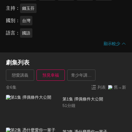
主持
錢玉芬
國別
台灣
語言
國語
顯示較少
劇集列表
戀愛講義
預見幸福
青少年講義_親職篇
全6集
列表
舊→新
第1集 擇偶條件大公開
51
分鐘
第2集 憑什麼愛你一輩子