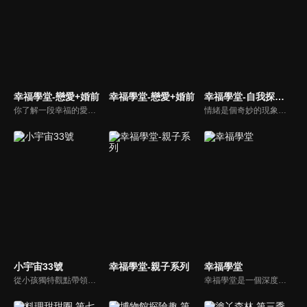
幸福學堂-戀愛+婚前
幸福學堂-戀愛+婚前
幸福學堂-自我探索與成長
你了解一段幸福的愛情是如何發展出來的嗎？你對你心中那一個對象，到底是愛還是喜歡？難道喜歡跟愛差距很大嗎？讓我們的大師來消除你心中的疑惑。
情緒是個奇妙的現象，它令人時而欣喜若狂、時而沮喪憂傷、時而憤恨難耐、又時而幸福滿懷。不管在任何時代，情緒的話題都有它舉足輕重的地位。
小宇宙33號
幸福學堂-親子系列
幸福學堂
從小孩獨特觀點帶領大人探討最夯的生活話題、流行事物和現象，蹦出爆笑火花與意外笑果，節目風格是高、中、低年級版《大學生了沒》。
幸福學堂是一個深度探討家庭問題的節目，讓觀眾的家庭問題可以在節目中得到協助，這些輔導經驗豐富的專家，也是信仰堅定的基督徒學者，包含林如萍、武自珍、葉高芳、錢玉芬等教授，透過深入的討與講解，為現場觀眾解答家庭的疑惑。