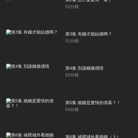
52
分鐘
第3集 有錢才能結婚嗎？
51
分鐘
第4集 別讓錢傷感情
53
分鐘
第5集 婚姻是愛情的墳墓？！
54
分鐘
第6集 城裡城外看婚姻（上）