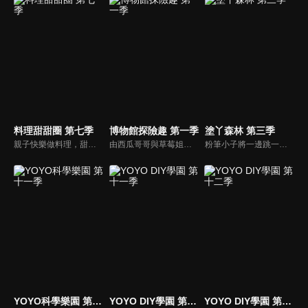
料理甜甜圈 第七季
博物館探險趣 第一季
塗丫森林 第三季
親子快樂做料理，甜蜜幸福在一起！由香蕉哥哥與大小姐一起快樂作料理！
由西瓜哥哥與草莓姐姐攜手主持，西瓜哥哥擅長繪畫藝術，草莓姐姐則為台北藝術大學音樂研究所高材生，他們兩人將各自發揮所長，帶著大小朋友一起環遊台灣博物館。
粉筆小子將一邊跳一邊教小朋友各種家禽；機器人教我們畫小雞；香蕉哥哥教大家用彈殼畫出不一樣的圖畫；三暉幼稚園的小朋友與大家一起用紙盤畫畫。
YOYO科學樂園 第十一季
YOYO DIY學園 第十一季
YOYO DIY學園 第十二季