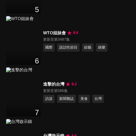
5
WTO姐妹會
8.9
更新至第3487集
國際
談話性節目
綜藝
娛樂
6
進擊的台灣
8.2
更新至第586集
訪談
新聞雜誌
美食
台灣
7
台灣啟示錄
8.6