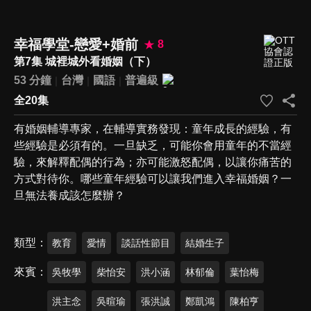
幸福學堂-戀愛+婚前
8
第7集 城裡城外看婚姻（下）
53 分鐘
台灣
國語
普遍級
全20集
有婚姻輔導專家，在輔導實務發現：童年成長的經驗，有
些經驗是必須有的。一旦缺乏，可能你會用童年的不當經
驗，來解釋配偶的行為；亦可能激怒配偶，以讓你痛苦的
方式對待你。哪些童年經驗可以讓我們進入幸福婚姻？一
旦無法養成該怎麼辦？
類型
教育
愛情
談話性節目
結婚生子
來賓
吳牧學
柴怡安
洪小涵
林郁倫
葉怡梅
洪主念
吳暄瑜
張洪誠
鄭凱鴻
陳柏亨