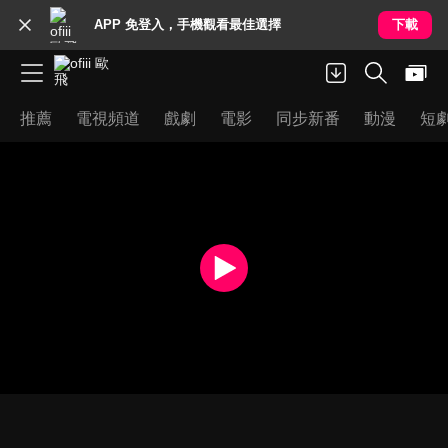
APP 免登入，手機觀看最佳選擇
下載
推薦
電視頻道
戲劇
電影
同步新番
動漫
短