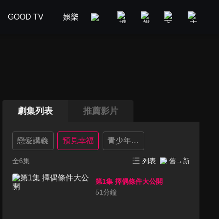
GOOD TV
娛樂
美食旅遊
新聞政論
汽車
劇集列表
推薦影片
戀愛講義
預見幸福
青少年講義_親職篇
全6集
列表
舊→新
第1集 擇偶條件大公開
51
分鐘