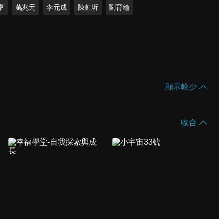
亨
萬兆元
李元成
陳虹圻
劉育綸
顯示較少
收合