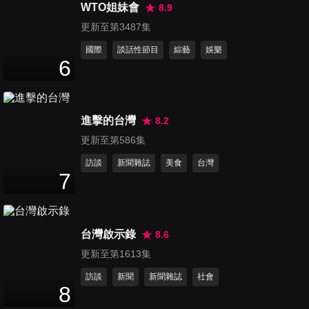
WTO姐妹會
8.9
更新至第3487集
國際
談話性節目
綜藝
娛樂
第16集 愛情的黃金比例
6
49
分鐘
進擊的台灣
8.2
第17集 婚姻裡的最佳主角
50
分鐘
更新至第586集
訪談
新聞雜誌
美食
台灣
7
第18集 家務分工大智慧
49
分鐘
台灣啟示錄
8.6
更新至第1613集
第19集 吵架的藝術（上）
50
分鐘
訪談
新聞
新聞雜誌
社會
8