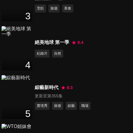
第11集 相愛為何還孤單？！
烹飪
旅遊
美食
3
50
分鐘
第12集 婚後如何性福
絕美地球 第一季
8.4
52
分鐘
紀錄片
自然
4
第13集 生子樂無窮？！
50
分鐘
綜藝新時代
8.3
更新至第355集
第14集 婚前抉擇的難題
49
分鐘
實境秀
旅遊
綜藝
職場
5
第15集 你給對了愛嗎？
51
分鐘