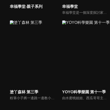
幸福學堂-親子系列
幸福學堂
幸福學堂是一個深度探討家庭問題的節目，讓觀眾的家庭問題可以在節目中得到協助，這些輔導經驗豐富的專家，也是信仰堅定的基督徒學者，包含林如萍、武自珍、葉高芳、錢玉芬等教授，透過深入的討與講解，為現場觀眾解答家庭的疑惑。
塗丫森林 第三季
YOYO科學樂園 第十一季
粉筆小子將一邊跳一邊教小朋友各種家禽；機器人教我們畫小雞；香蕉哥哥教大家用彈殼畫出不一樣的圖畫；三暉幼稚園的小朋友與大家一起用紙盤畫畫。
由水蜜桃姐姐、西瓜哥哥主持，帶領小朋友學習簡單的科學知識。