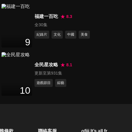
第20集 吵架的藝術（下）
49
分鐘
福建一百吃
8.3
全30集
紀錄片
文化
中國
美食
9
全民星攻略
8.1
更新至第931集
遊戲節目
綜藝
10
務條款
聯絡客服
ofiii lt’s all free