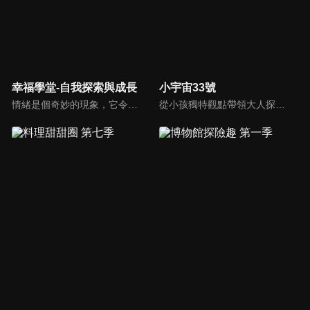
幸福學堂-自我探索與成長
小宇宙33號
情緒是個奇妙的現象，它令人時而欣喜若狂、時而沮喪憂傷、時而憤恨難耐、又時而幸福滿懷。不管在任何時代，情緒的話題都有它舉足輕重的地位。
從小孩獨特觀點帶領大人探討最夯的生活話題、流行事物和現象，蹦出爆笑火花與意外笑果，節目風格是高、中、低年級版《大學生了沒》。