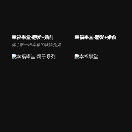
幸福學堂-戀愛+婚前
幸福學堂-戀愛+婚前
你了解一段幸福的愛情是如何發展出來的嗎？你對你心中那一個對象，到底是愛還是喜歡？難道喜歡跟愛差距很大嗎？讓我們的大師來消除你心中的疑惑。