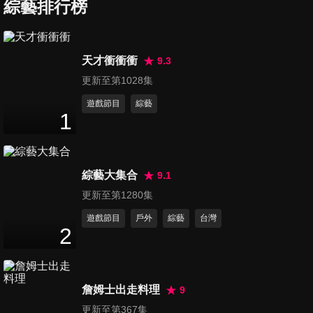
綜藝排行榜
第7集 城裡城外看婚姻（下）
天才衝衝衝
9.3
53
分鐘
更新至第1028集
遊戲節目
綜藝
1
第8集 男女真是大不同嗎？
49
分鐘
綜藝大集合
9.1
第9集 個性與幸福有關係？！
更新至第1280集
49
分鐘
遊戲節目
戶外
綜藝
台灣
2
第10集 當醋罈子打翻時
52
分鐘
詹姆士出走料理
9
更新至第367集