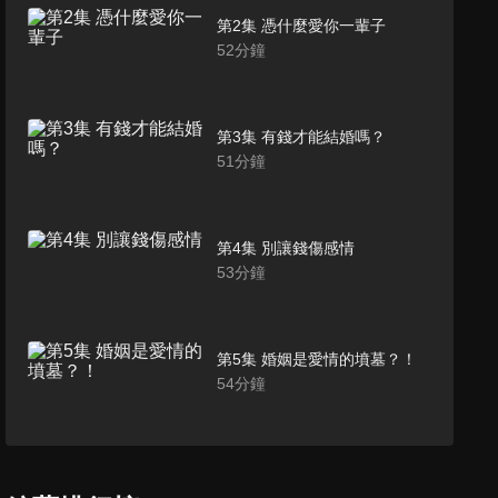
第2集 憑什麼愛你一輩子
52
分鐘
第3集 有錢才能結婚嗎？
51
分鐘
第4集 別讓錢傷感情
53
分鐘
第5集 婚姻是愛情的墳墓？！
54
分鐘
第6集 城裡城外看婚姻（上）
52
分鐘