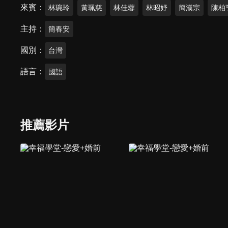
來賓
林琬玲
黃珮慈
林佳蓉
林昭妤
簡漢宗
陳柏
主持
簡春安
國別
台灣
語言
國語
推薦影片