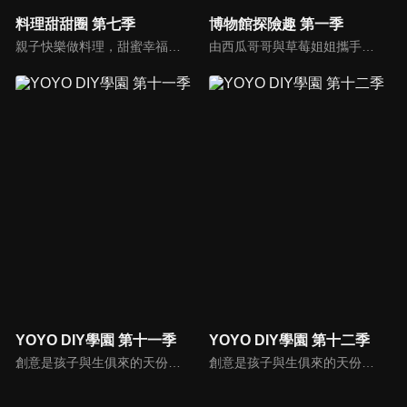
料理甜甜圈 第七季
博物館探險趣 第一季
親子快樂做料理，甜蜜幸福在一起！由香蕉哥哥與大小姐一起快樂作料理！
由西瓜哥哥與草莓姐姐攜手主持，西瓜哥哥擅長繪畫藝術，草莓姐姐則為台北藝術大學音樂研究所高材生，他們兩人將各自發揮所長，帶著大小朋友一起環遊台灣博物館。
YOYO DIY學園 第十一季
YOYO DIY學園 第十二季
創意是孩子與生俱來的天份，本節目帶家長與小朋友一起做有趣又好玩的美勞作品，一同體會親子DIY的樂趣，共享歡樂親子時光，培養小朋友在各方面的均衡發展。
創意是孩子與生俱來的天份，本節目帶家長與小朋友一起做有趣又好玩的美勞作品，一同體會親子DIY的樂趣，共享歡樂親子時光，培養小朋友在各方面的均衡發展。