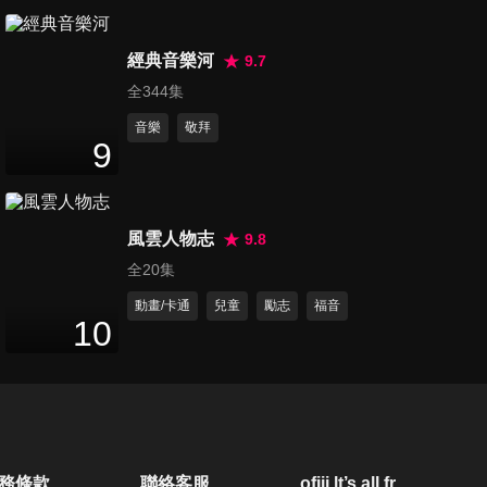
第20集 美哉主耶穌、長存到永
經典音樂河
遠、安居主懷
9.7
15
分鐘
全344集
音樂
敬拜
第21集 G小調木笛奏鳴曲、
9
When I Fall on My knees、仰
15
分鐘
望
風雲人物志
9.8
第22集 平安與你同行、我靈鎮
全20集
靜、輕輕聽我
16
分鐘
動畫/卡通
兒童
勵志
福音
10
第23集 向上主唱新歌、日日專
心靠救主、救主耶穌真愛我
16
分鐘
第24集 祂賜我平安、耶穌愛我
務條款
聯絡客服
ofiii lt’s all free