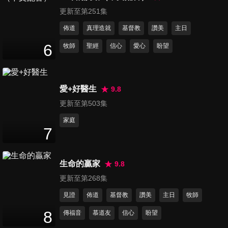
我心嚮往屬天國度、聖者進行
更新至第251集
15
分鐘
曲
佈道
真理造就
基督教
讚美
主日
第16集 耶和華是我牧者、天父
6
牧師
聖經
信心
愛心
盼望
知道、給你
16
分鐘
愛+好醫生
9.8
第17集 奇異恩典、美妙創造
更新至第503集
主、主在叫咱人
16
分鐘
家庭
7
第18集 主是我良牧,寶架清影,
看哪神的羔羊
生命的贏家
9.8
16
分鐘
更新至第268集
第19集 美妙主耶穌、祂賜我平
見證
佈道
基督教
讚美
主日
牧師
安、我的牧者
8
傳福音
慕道友
信心
盼望
15
分鐘