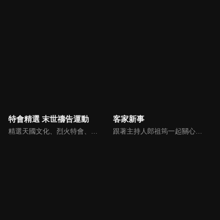
特會精選 末世禱告運動
客家新事
精選天國文化、烈火特會、超自然大能與使徒性教會等特會，幫助我們更加明白神的心意，好讓我們的生命能走在神的道路上進入命定。
跟著主持人郎祖筠一起關心客家事，體驗客家文化之美，透過見證分享一同經歷上帝的恩典。