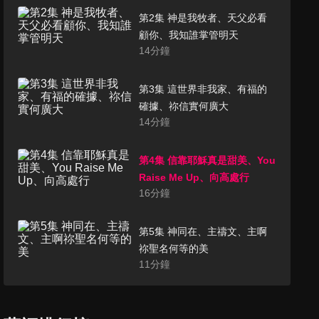
第2集 神是我牧者、天父必看
顧你、我知誰掌管明天
14
分鐘
第3集 這世界非我家、有福的
確據、祢信實何廣大
14
分鐘
第4集 信靠耶穌真是甜美、You
Raise Me Up、向高處行
16
分鐘
第5集 神同在、主禱文、主啊
祢聖名何等的美
11
分鐘
第6集 奇異恩典、古老福音詩