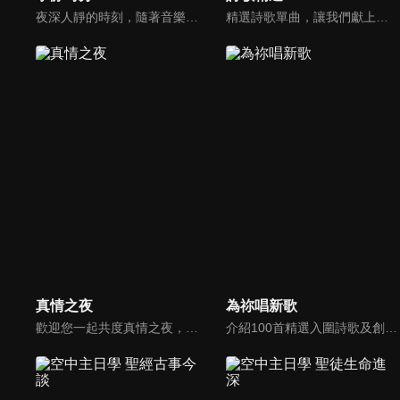
夜深人靜的時刻，隨著音樂的流轉，帶領我們更深的摸著主。
精選詩歌單曲，讓我們獻上全心全人的敬拜。
真情之夜
為祢唱新歌
歡迎您一起共度真情之夜，透過見證、詩歌讓我們一同進入在這個城市裡，許許多多的真情故事、真情人生。
介紹100首精選入圍詩歌及創作新秀；以及資深詩歌創作人及知名基督徒藝人，如巫啟賢、張芸京、TANK、盛曉玫等。分享他們的創作故事，或感動他們的一首詩歌。一起唱新歌，來為主打歌。