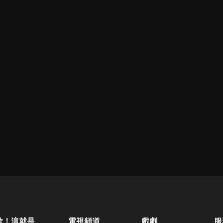
歐！這就是人生啊
電視頻道
戲劇
服