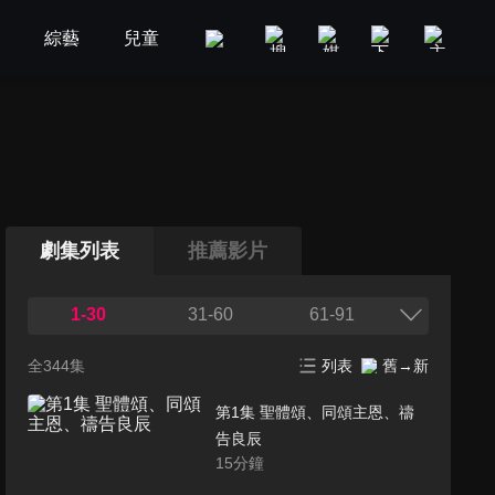
劇
綜藝
兒童
GOOD TV
娛樂
美食旅遊
劇集列表
推薦影片
1-30
31-60
61-91
全344集
列表
舊→新
第1集 聖體頌、同頌主恩、禱
告良辰
15
分鐘