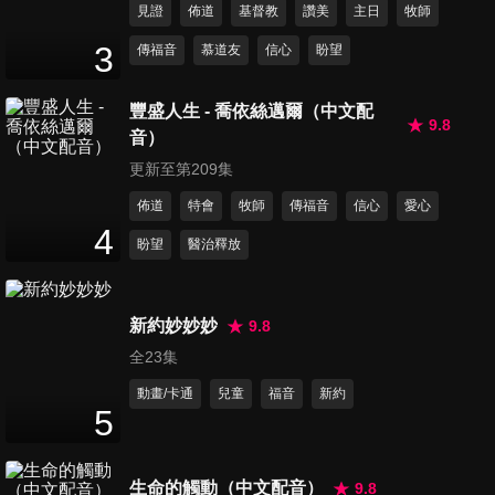
見證
佈道
基督教
讚美
主日
牧師
第11集 我真愛聽主的故事、上
3
傳福音
慕道友
信心
盼望
帝疼世人、主拯救
15
分鐘
豐盛人生 - 喬依絲邁爾（中文配
9.8
音）
第12集 F大調第四號奏鳴曲、
有人在為你禱告、有時咱經過
更新至第209集
17
分鐘
美麗清淨河墘
佈道
特會
牧師
傳福音
信心
愛心
4
盼望
醫治釋放
第13集 我心嚮往屬天國度、聚
集生命河畔、在主裡的時刻
14
分鐘
新約妙妙妙
9.8
全23集
第14集 讚美耶和華、寧有耶
穌、主憐憫我們
動畫/卡通
兒童
福音
新約
5
17
分鐘
第15集 我心安息天父慈愛裡、
生命的觸動（中文配音）
9.8