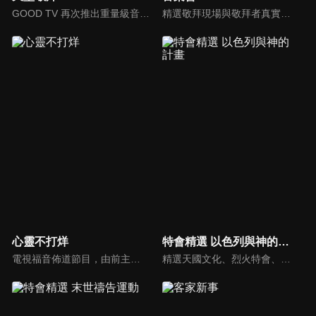
GOOD TV 再次推出重量級音樂節目《天堂敬拜》，匯集當代知名音樂人，在敬拜水流中引領觀眾經歷神的同在。期盼觀眾收看時，神的同在降臨、聖靈充滿；透過音樂成為橋樑，讓神同在的氛圍，吸引非基督徒渴望認識神，得著救恩。
精選敬拜現場與敬拜者真實的分享，讓我們一起向神獻上最美的祭。
心靈不打烊
特會精選 以色列與神的計畫
電視福音佈道節目，由前主播何戎主持，有別於以往的節目風格，將繼續提供最具平安與感動的心靈音樂饗宴。
精選天國文化、烈火特會、超自然大能與使徒性教會等特會，幫助我們更加明白神的心意，好讓我們的生命能走在神的道路上進入命定。