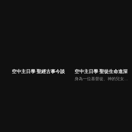
空中主日學 聖經古事今談
空中主日學 聖徒生命進深
身為一位基督徒、神的兒女，不能只是在知識上認識這位父神，我們應該要全面認識祂，當我們越多認識祂的屬性，並且經歷祂的恩典，我們就對祂的信心就越加增，以至於在每天的生活中都能享受祂奇妙、豐盛的一切！