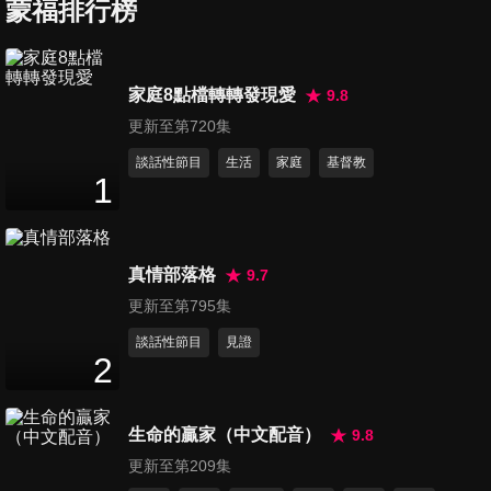
歌組曲、Old Time Religion
蒙福排行榜
17
分鐘
第7集 美哉主耶穌、聖哉聖哉
家庭8點檔轉轉發現愛
9.8
聖哉、讚美全能神
更新至第720集
11
分鐘
談話性節目
生活
家庭
基督教
1
第8集 耶穌疼我我知明、讚美
耶穌聖體、仰望主耶穌
14
分鐘
真情部落格
9.7
第9集 帶領我回家父啊、慈悲
更新至第795集
的耶穌、耶穌沙崙玫瑰
談話性節目
見證
12
分鐘
2
第10集 美妙創造主、基督為我
生命的贏家（中文配音）
9.8
家之主、平安如江河
14
分鐘
更新至第209集