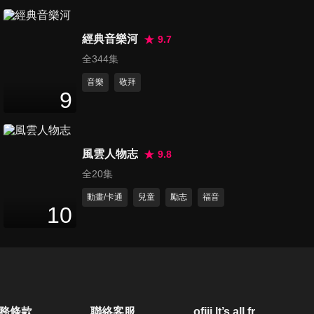
第217集 全能真神、愛的禮
經典音樂河
物、祢是我一切
9.7
16
分鐘
全344集
音樂
敬拜
第218集 溫柔牧者全能神、最
9
知心的朋友、野地的花
15
分鐘
風雲人物志
9.8
第219集 Grace恩典、聖城、
全20集
聖神降臨
16
分鐘
動畫/卡通
兒童
勵志
福音
10
第220集 神是我牧者、死是新
開始、清晨的一道曙光
15
分鐘
第221集 主耶和華是我牧者、
務條款
聯絡客服
ofiii lt’s all free