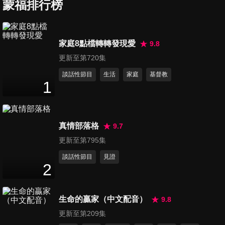
天父慈愛裡、耶穌至高尊名
蒙福排行榜
15
分鐘
第204集 善牧慈恩、主牽我
家庭8點檔轉轉發現愛
9.8
手、主我欲謳咾祢
更新至第720集
13
分鐘
談話性節目
生活
家庭
基督教
1
第205集 聽讚美之聲、這是天
父世界、仰望羔羊歌
13
分鐘
真情部落格
9.7
第206集 懇求聖靈充滿我、天
更新至第795集
下萬般有它的日期、引我親近
談話性節目
見證
16
分鐘
祢
2
第207集 讚美耶穌基督我的上
生命的贏家（中文配音）
9.8
帝無限的愛、上帝是愛、感恩
16
分鐘
頌讚
更新至第209集