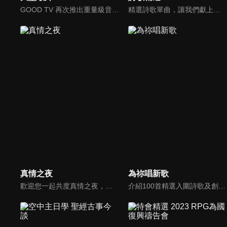
GOOD TV 再次推出重量級音樂節目《天堂敬拜》，匯集當代知名音樂人，在敬拜水流中引領觀眾經歷神的同在。期盼觀眾收看時，神的同在降臨、聖靈充滿；透過音樂成為橋樑，讓神同在的氛圍，吸引非基督徒渴望認識神，得著救恩。
精選詩歌單曲，讓我們獻上全心全人的敬拜。
真情之夜
為祢唱新歌
歡迎您一起共度真情之夜，透過見證、詩歌讓我們一同進入在這個城市裡，許許多多的真情故事、真情人生。
介紹100首精選入圍詩歌及創作新秀；以及資深詩歌創作人及知名基督徒藝人，如巫啟賢、張芸京、TANK、盛曉玫等。分享他們的創作故事，或感動他們的一首詩歌。一起唱新歌，來為主打歌。