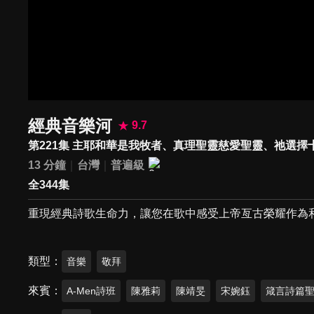
經典音樂河
9.7
第221集 主耶和華是我牧者、真理聖靈慈愛聖靈、祂選擇
13 分鐘
台灣
普遍級
全344集
重現經典詩歌生命力，讓您在歌中感受上帝亙古榮耀作為
類型
音樂
敬拜
來賓
A-Men詩班
陳雅莉
陳靖旻
宋婉鈺
箴言詩篇