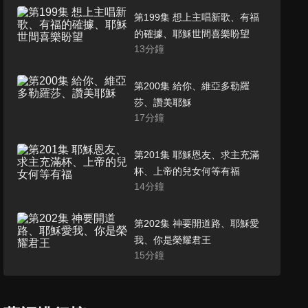
第199集 想上主唱新歌、有福
的確據、耶穌世間喜樂盼望
13
分鐘
第200集 給你、維亞多勒羅
莎、讚美耶穌
17
分鐘
第201集 耶穌恩友、求主充滿
杯、上帝的兒女何等有福
14
分鐘
第202集 神要開道路、耶穌愛
我、你是榮耀君王
15
分鐘
第203集 向主歡呼、我心安息