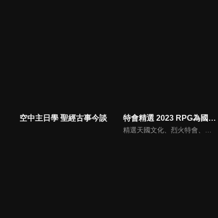
空中主日學 聖經古事今談
特會精選 2023 RPG為國復興禱告會
精選天國文化、烈火特會、超自然大能與使徒性教會等特會，幫助我們更加明白神的心意，好讓我們的生命能走在神的道路上進入命定。