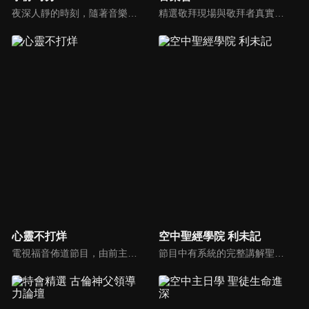
夜深人靜的時刻，隨著音樂的流轉，帶領我們更深的摸著主。
精選敬拜現場與敬拜者真實的分享，讓我們一起向神獻上最美的祭。
心靈不打烊
空中聖經學院 利未記
電視福音佈道節目，由前主播何戎主持，有別於以往的節目風格，將繼續提供最具平安與感動的心靈音樂饗宴。
節目中有系統的完整講解聖經真理，邀請受過解經講道訓練的老師，按著正意分解真理的道，帶領弟兄姊妹更深的了解聖經的浩瀚與偉大