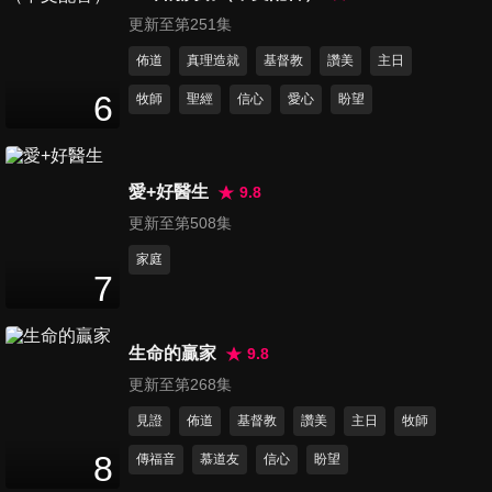
要盡一生服事主、沒有愛就無
更新至第251集
13
分鐘
意義
佈道
真理造就
基督教
讚美
主日
第213集 只有寶血、堅信、耶
6
牧師
聖經
信心
愛心
盼望
穌世間喜樂盼望
15
分鐘
愛+好醫生
9.8
第214集 人子、我要堅信到永
更新至第508集
遠、耶穌是全能主
17
分鐘
家庭
7
第215集 如鹿渴慕、雖然行過
死蔭的山谷、谷中百合花
生命的贏家
9.8
14
分鐘
更新至第268集
第216集 耶穌奇妙的救恩、在
見證
佈道
基督教
讚美
主日
牧師
主十架下、奇異恩典
8
傳福音
慕道友
信心
盼望
14
分鐘