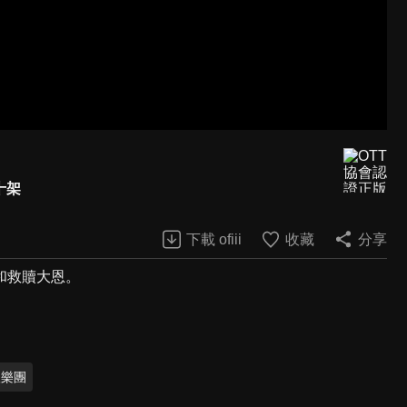
十架
下載 ofiii
收藏
分享
和救贖大恩。
聖樂團