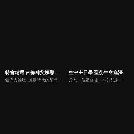
特會精選 古倫神父領導力論壇
空中主日學 聖徒生命進深
領導力論壇_風暴時代的領導與工作，由天主教Anselm Grun古倫神父主講，會中提到領導力的原則：首在勿評斷自己，先接納自我，先處理負面情緒，在工作上落實祈禱，在態度上能充分信任下屬，亦在改善個人性工作耗竭的四個面向上得以精進： 一、從負面得到的力量 二、處在別人期待中 三、維持表面功夫 四、忽略身心疲憊 五、外在的期望 在做好領導工作前要先認識自己，好的領導者會先接納自己，察覺內在的情緒，透過察覺內在轉化為正面力量。
身為一位基督徒、神的兒女，不能只是在知識上認識這位父神，我們應該要全面認識祂，當我們越多認識祂的屬性，並且經歷祂的恩典，我們就對祂的信心就越加增，以至於在每天的生活中都能享受祂奇妙、豐盛的一切！