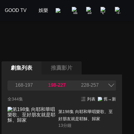
GOOD TV
娛樂
美食旅遊
新聞政論
汽車
劇集列表
推薦影片
168-197
198-227
228-257
全344集
列表
舊→新
第198集 向耶和華唱樂歌、至
好朋友就是耶穌、歸家
13
分鐘