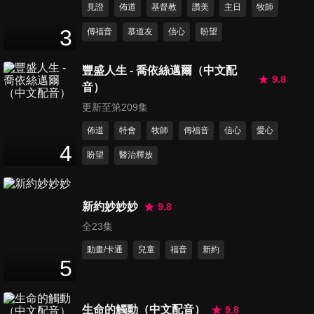
見證
佈道
基督教
讚美
主日
牧師
第208集 讚父奇愛、聖體頌、
3
傳福音
慕道友
信心
盼望
神愛世上人
13
分鐘
豐盛人生 - 喬依絲邁爾（中文配
9.8
音）
第209集 信徒齊來頌主、求主
憐憫、祂醫治破碎心靈
更新至第209集
11
分鐘
佈道
特會
牧師
傳福音
信心
愛心
4
盼望
醫治釋放
第210集 上帝疼世人、奇異恩
典、不住的歌唱
14
分鐘
新約妙妙妙
9.8
全23集
第211集 與主更親近、每一
天、如同牧人
動畫/卡通
兒童
福音
新約
5
14
分鐘
第212集 願主賜福保護你、我
生命的觸動（中文配音）
9.8