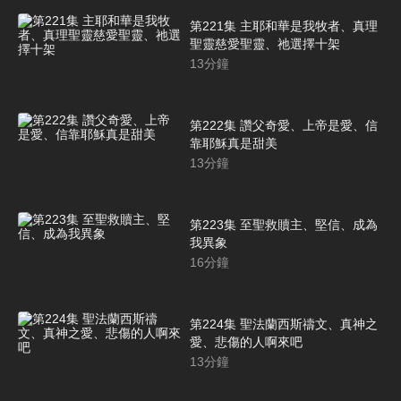
第221集 主耶和華是我牧者、真理
聖靈慈愛聖靈、祂選擇十架
13
分鐘
第222集 讚父奇愛、上帝是愛、信
靠耶穌真是甜美
13
分鐘
第223集 至聖救贖主、堅信、成為
我異象
16
分鐘
第224集 聖法蘭西斯禱文、真神之
愛、悲傷的人啊來吧
13
分鐘