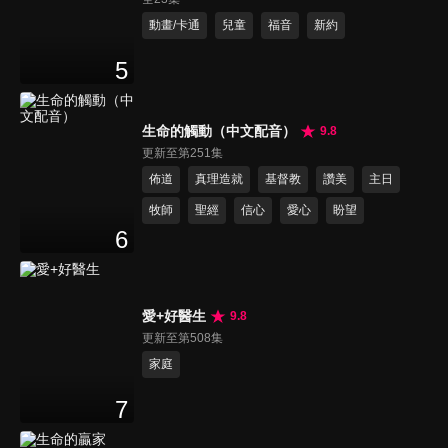
動畫/卡通
兒童
福音
新約
5
生命的觸動（中文配音）
9.8
更新至第251集
佈道
真理造就
基督教
讚美
主日
牧師
聖經
信心
愛心
盼望
6
愛+好醫生
9.8
更新至第508集
家庭
7