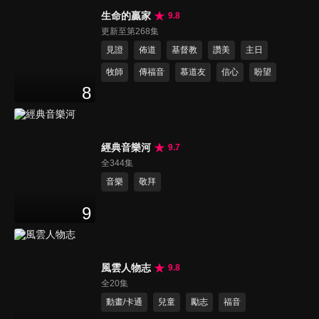
生命的贏家
9.8
更新至第268集
見證
佈道
基督教
讚美
主日
牧師
傳福音
慕道友
信心
盼望
8
經典音樂河
9.7
全344集
音樂
敬拜
9
風雲人物志
9.8
全20集
動畫/卡通
兒童
勵志
福音