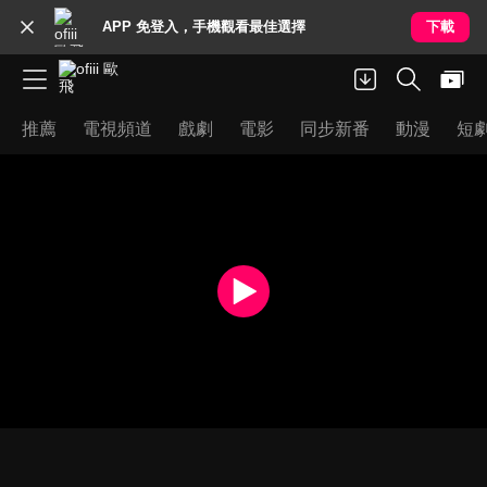
APP 免登入，手機觀看最佳選擇
下載
推薦
電視頻道
戲劇
電影
同步新番
動漫
短