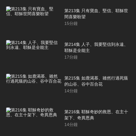
第213集 只有寶血、堅信、耶穌世
間喜樂盼望
15
分鐘
第214集 人子、我要堅信到永遠、
耶穌是全能主
17
分鐘
第215集 如鹿渴慕、雖然行過死蔭
的山谷、谷中百合花
14
分鐘
第216集 耶穌奇妙的救恩、在主十
架下、奇異恩典
14
分鐘