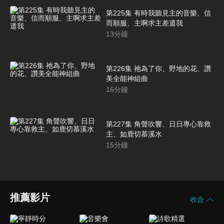
第225集 有時我聽見主的音樂、信
而順服、主啊求主差遣我
13
分鐘
第226集 祂為了你、野地的花、讚
美全能神組曲
16
分鐘
第227集 角聲吹響、日日專心靠救
主、如鹿切慕溪水
15
分鐘
推薦影片
收合