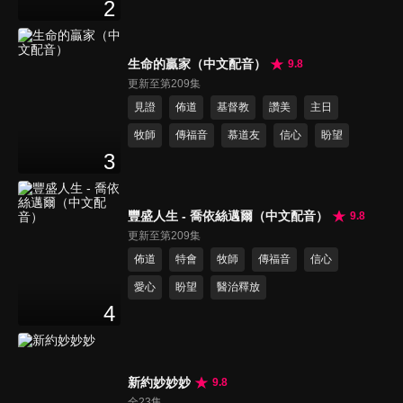
2
生命的贏家（中文配音）
9.8
更新至第209集
見證
佈道
基督教
讚美
主日
牧師
傳福音
慕道友
信心
盼望
3
豐盛人生 - 喬依絲邁爾（中文配音）
9.8
更新至第209集
佈道
特會
牧師
傳福音
信心
愛心
盼望
醫治釋放
4
新約妙妙妙
9.8
全23集