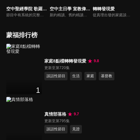
空中聖經學院 歌羅西書（李建儒）
空中主日學 宣教偉人列傳
轉轉發現愛
節目中有系統的完整講解聖經真理，邀請受過解經講道訓練的老師，按著正意分解真理的道，帶領弟兄姊妹更深的了解聖經的浩瀚與偉大
新約精讀、舊約精讀、門徒造就、神學與教會歷史等主題系列，全方位裝備基督徒生命，教師與牧師精闢解析，幫助您更加明白聖經真理，走進神的心意。
從真理出發的家庭談話性節目，針對現代婚姻家庭議題讓您輕鬆掌握關注方向。
蒙福排行榜
家庭8點檔轉轉發現愛
9.8
更新至第720集
談話性節目
生活
家庭
基督教
1
真情部落格
9.7
更新至第795集
談話性節目
見證