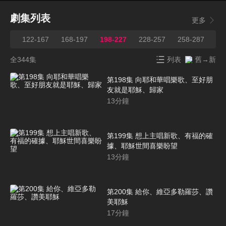
劇集列表
更多
121
122-167
168-197
198-227
228-257
258-287
28
全344集
列表
舊→新
第198集 向耶和華唱樂歌、至好朋
友就是耶穌、歸家
13
分鐘
第199集 想上主唱新歌、有福的確
據、耶穌世間喜樂盼望
13
分鐘
第200集 給你、維亞多勒羅莎、讚
美耶穌
17
分鐘