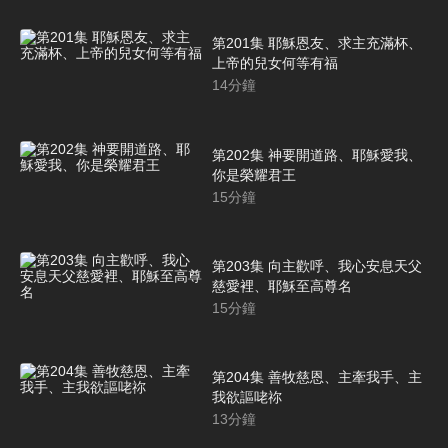
第201集 耶穌恩友、求主充滿杯、
上帝的兒女何等有福
14
分鐘
第202集 神要開道路、耶穌愛我、
你是榮耀君王
15
分鐘
第203集 向主歡呼、我心安息天父
慈愛裡、耶穌至高尊名
15
分鐘
第204集 善牧慈恩、主牽我手、主
我欲謳咾祢
13
分鐘