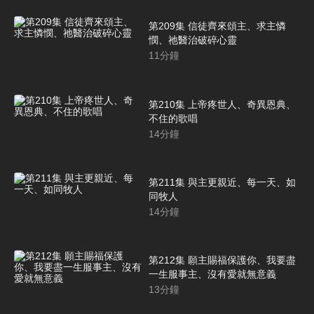
第209集 信徒齊來頌主、求主憐
憫、祂醫治破碎心靈
11
分鐘
第210集 上帝疼世人、奇異恩典、
不住的歌唱
14
分鐘
第211集 與主更親近、每一天、如
同牧人
14
分鐘
第212集 願主賜福保護你、我要盡
一生服事主、沒有愛就無意義
13
分鐘