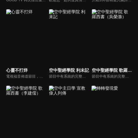
心靈不打烊
空中聖經學院 利未記
空中聖經學院 歌羅西書（吳榮滁）
電視福音佈道節目，由前主播何戎主持，有別於以往的節目風格，將繼續提供最具平安與感動的心靈音樂饗宴。
節目中有系統的完整講解聖經真理，邀請受過解經講道訓練的老師，按著正意分解真理的道，帶領弟兄姊妹更深的了解聖經的浩瀚與偉大
節目中有系統的完整講解聖經真理，邀請受過解經講道訓練的老師，按著正意分解真理的道，帶領弟兄姊妹更深的了解聖經的浩瀚與偉大。