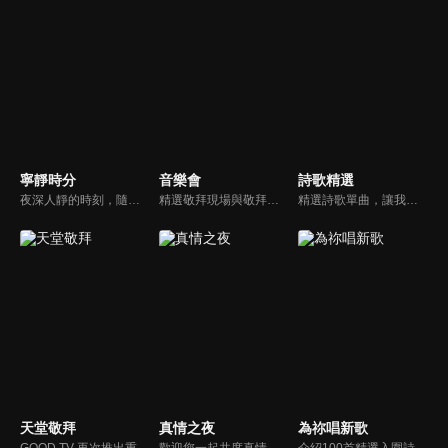
寧靜時分
音樂會
詩歌精選
夜深人靜的時刻，隨著音樂的流轉，帶領我們更深的摸著主。
精選敬拜現場與敬拜者真實的分享，讓我們一起向神獻上最美的祭。
精選詩歌單曲，讓我們獻上全心全人的敬拜。
天堂敬拜
真情之夜
為祢唱新歌
GOOD TV 再次推出重量級音樂節目《天堂敬拜》，匯集當代知名音樂人，在敬拜水流中引領觀眾經歷神的同在。期盼觀眾收看時，神的同在降臨、聖靈充滿；透過音樂成為橋樑，讓神同在的氛圍，吸引非基督徒渴望認識神，得著救恩。
歡迎您一起共度真情之夜，透過見證、詩歌讓我們一同進入在這個城市裡，許許多多的真情故事、真情人生。
介紹100首精選入圍詩歌及創作新秀；以及資深詩歌創作人及知名基督徒藝人，如巫啟賢、張芸京、TANK、盛曉玫等。分享他們的創作故事，或感動他們的一首詩歌。一起唱新歌，來為主打歌。