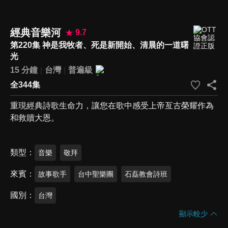
經典音樂河
9.7
第220集 神是我牧者、死是新開始、清晨的一道曙
光
15 分鐘
台灣
普遍級
全344集
重現經典詩歌生命力，讓您在歌中感受上帝亙古榮耀作為
和救贖大恩。
類型
音樂
敬拜
來賓
故事歌手
台中聖樂團
石磊教會詩班
國別
台灣
顯示較少