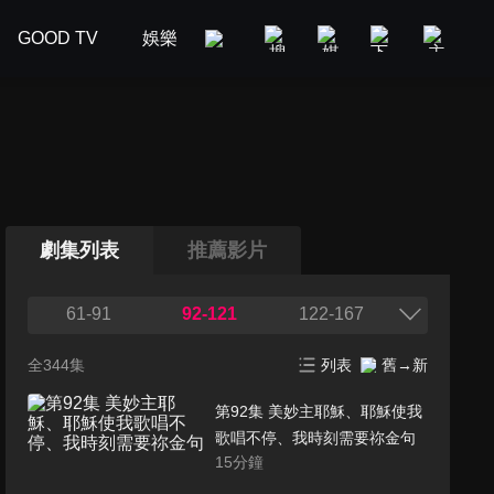
GOOD TV
娛樂
美食旅遊
新聞政論
汽車
劇集列表
推薦影片
61-91
92-121
122-167
全344集
列表
舊→新
第92集 美妙主耶穌、耶穌使我
歌唱不停、我時刻需要祢金句
15
分鐘