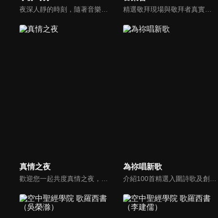
夜深人靜的時刻，隨著音樂的流轉，帶領我們更深的摸著主。
精選敬拜現場與敬拜者真實的分享，讓我們一起向神獻上最美的祭。
真情之夜
為祢唱新歌
歡迎您一起共度真情之夜，透過見證、詩歌讓我們一同進入在這個城市裡，許許多多的真情故事、真情人生。
介紹100首精選入圍詩歌及創作新秀；以及資深詩歌創作人及知名基督徒藝人，如巫啟賢、張芸京、TANK、盛曉玫等。分享他們的創作故事，或感動他們的一首詩歌。一起唱新歌，來為主打歌。