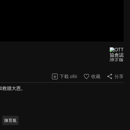
下載 ofiii
收藏
分享
和救贖大恩。
陳育胤