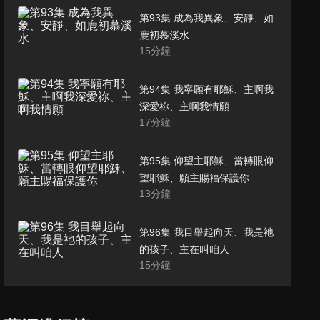
第93集 成為我異象、安靜、如
鹿初慕溪水
15
分鐘
第94集 我寧願有耶穌、主啊我
深愛祢、主啊我情願
17
分鐘
第95集 仰望主耶穌、當轉眼仰
望耶穌、願主賜福保護你
13
分鐘
第96集 我目舉起向天、我是祂
的孩子、主在叫咱人
15
分鐘
第97集 祢真偉大、當用全心、