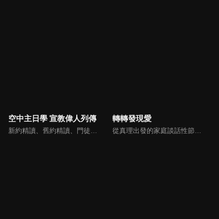
空中主日學 宣教偉人列傳
轉轉發現愛
新約精讀、舊約精讀、門徒造就、神學與教會歷史等主題系列，全方位裝備基督徒生命，教師與牧師精闢解析，幫助您更加明白聖經真理，走進神的心意。
從真理出發的家庭談話性節目，針對現代婚姻家庭議題讓您輕鬆掌握關注方向。