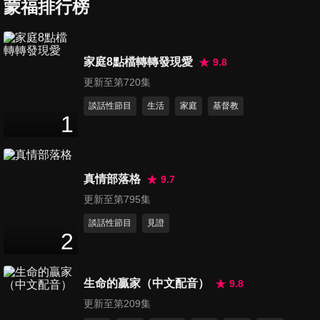
暝日只有信靠主
蒙福排行榜
16
分鐘
第98集 成為我異象、真光、使
家庭8點檔轉轉發現愛
9.8
主名更芬芳
更新至第720集
17
分鐘
談話性節目
生活
家庭
基督教
1
第99集 主慈聲呼喚、天父必看
顧你、耶穌領我
14
分鐘
真情部落格
9.7
第100集 古舊十架、奇妙十
更新至第795集
架、同頌主恩
談話性節目
見證
16
分鐘
2
第101集 如羊走迷、我相信有
生命的贏家（中文配音）
9.8
一山崗名叫各各他、靠近十架
16
分鐘
更新至第209集