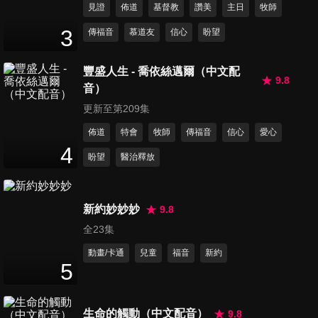
見證
佈道
基督教
讚美
主日
牧師
第102集 愛爾蘭祝歌、祂看顧
3
傳福音
慕道友
信心
盼望
麻雀、耶穌領我
16
分鐘
豐盛人生 - 喬依絲邁爾（中文配
9.8
音）
第103集 主我愛祢、越事奉越
甘甜、你若愛我
更新至第209集
16
分鐘
佈道
特會
牧師
傳福音
信心
愛心
4
盼望
醫治釋放
第104集 神同在、祂藏我靈、
願祢崇高
13
分鐘
新約妙妙妙
9.8
全23集
第105集 我心靈得安寧、最知
心的朋友、願主賜福保護你
動畫/卡通
兒童
福音
新約
5
14
分鐘
第106集 雖然行過死蔭的山
生命的觸動（中文配音）
9.8