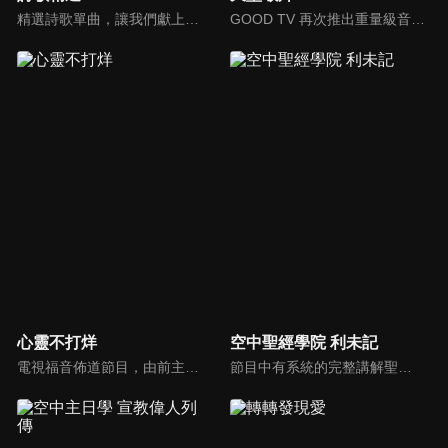
精選詩歌單曲，讓我們獻上全心全人的敬拜。
GOOD TV 再次推出重量級音樂節目《天堂敬拜》，匯集當代知名音樂人，在敬拜水流中引領觀眾經歷神的同在。期盼觀眾收看時，神的同在降臨、聖靈充滿；透過音樂成為橋樑，讓神同在的氛圍，吸引非基督徒渴望認識神，得著救恩。
心靈不打烊
空中聖經學院 利未記
電視福音佈道節目，由前主播何戎主持，有別於以往的節目風格，將繼續提供最具平安與感動的心靈音樂饗宴。
節目中有系統的完整講解聖經真理，邀請受過解經講道訓練的老師，按著正意分解真理的道，帶領弟兄姊妹更深的了解聖經的浩瀚與偉大