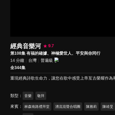
經典音樂河
9.7
第108集 有福的確據、神極愛世人、平安與你同行
14 分鐘
台灣
普遍級
全344集
重現經典詩歌生命力，讓您在歌中感受上帝亙古榮耀作為
類型
音樂
敬拜
來賓
林森南路禮拜堂
湧流混聲合唱團
陳雅莉
陳靖旻