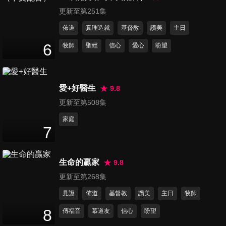
谷、親愛主牽我手、祂藏我靈
更新至第251集
15
分鐘
佈道
真理造就
基督教
讚美
主日
第107集 讚美耶和華、我要盡
6
牧師
聖經
信心
愛心
盼望
一生服事主、與主相親
16
分鐘
愛+好醫生
9.8
第108集 有福的確據、神極愛
更新至第508集
世人、平安與你同行
14
分鐘
家庭
7
第109集 有時咱經過美麗清靜
河墘、以馬內利、微聲盼望
生命的贏家
9.8
14
分鐘
更新至第268集
第110集 主耶和華是我牧者、
見證
佈道
基督教
讚美
主日
牧師
在主十架下、永生神就是靈
8
傳福音
慕道友
信心
盼望
13
分鐘