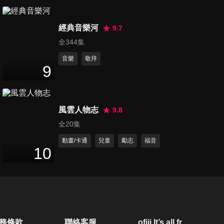
第111集 耶穌恩友、主聽到我
經典音樂河
禱告嗎、人生的福
9.7
15
分鐘
全344集
音樂
敬拜
第112集 全所有奉獻、獻己於
9
主、基督為我家之主、祂賜我
15
分鐘
平安
風雲人物志
9.8
第113集 祢真偉大、主啊我情
全20集
願、主憐憫我們
13
分鐘
動畫/卡通
兒童
勵志
福音
10
第114集 奇異恩典、美妙創造
主、主耶穌愛我
14
分鐘
第115集 主我欲謳咾祢、主我
務條款
聯絡客服
ofiii lt’s all free