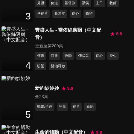
見證
佈道
基督教
讚美
主日
牧師
3
傳福音
慕道友
信心
盼望
豐盛人生 - 喬依絲邁爾（中文配
9.8
音）
更新至第209集
佈道
特會
牧師
傳福音
信心
愛心
4
盼望
醫治釋放
新約妙妙妙
9.8
全23集
動畫/卡通
兒童
福音
新約
5
生命的觸動（中文配音）
9.8