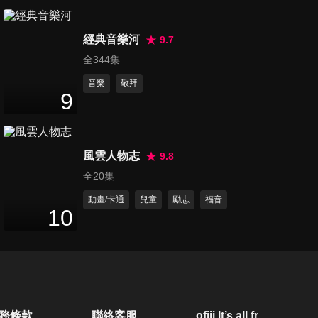
經典音樂河
9.7
全344集
音樂
敬拜
9
風雲人物志
9.8
全20集
動畫/卡通
兒童
勵志
福音
10
務條款
聯絡客服
ofiii lt’s all free