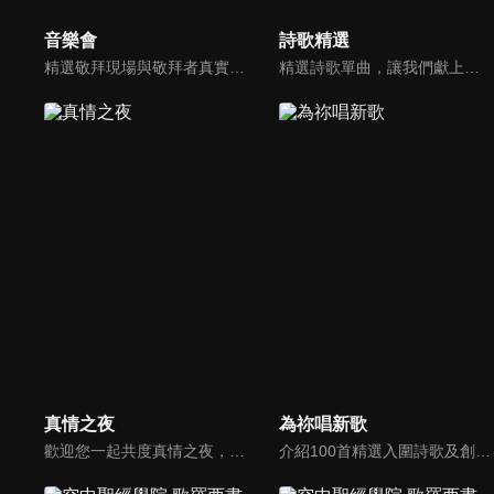
音樂會
詩歌精選
精選敬拜現場與敬拜者真實的分享，讓我們一起向神獻上最美的祭。
精選詩歌單曲，讓我們獻上全心全人的敬拜。
真情之夜
為祢唱新歌
歡迎您一起共度真情之夜，透過見證、詩歌讓我們一同進入在這個城市裡，許許多多的真情故事、真情人生。
介紹100首精選入圍詩歌及創作新秀；以及資深詩歌創作人及知名基督徒藝人，如巫啟賢、張芸京、TANK、盛曉玫等。分享他們的創作故事，或感動他們的一首詩歌。一起唱新歌，來為主打歌。