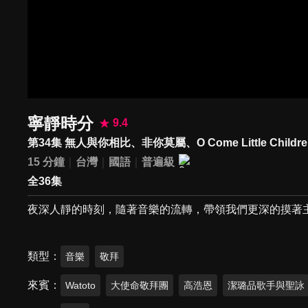
寧靜時分
9.4
第34集 無人與你相比、非你莫屬、O Come Little Child
15 分鐘
台灣
國語
普遍級
全36集
夜深人靜的時刻，隨著音樂的流轉，帶領我們更深的摸著
類型
音樂
敬拜
來賓
Watoto
大使命敬拜團
高浩恩
潔璐品歌手與聖詠