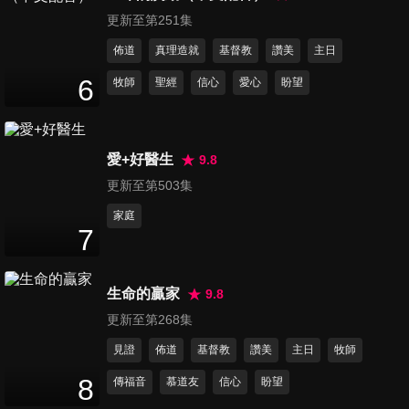
更新至第251集
佈道
真理造就
基督教
讚美
主日
6
牧師
聖經
信心
愛心
盼望
愛+好醫生
9.8
更新至第503集
家庭
7
生命的贏家
9.8
更新至第268集
見證
佈道
基督教
讚美
主日
牧師
8
傳福音
慕道友
信心
盼望