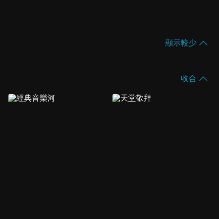
顯示較少
收合