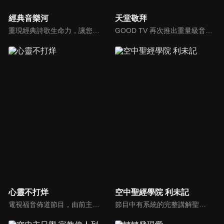
經典音樂河
天堂敬拜
重現經典詩歌生命力，讓您在歌中感受上帝亙古榮耀作為和救贖大恩。
GOOD TV 再次推出重量級音樂節目《天堂敬拜》，匯集當代知名音樂人，在敬拜水流中引領觀眾經歷神的同在。期盼觀眾收看時，神的同在降臨、聖靈充滿；透過音樂成為橋樑，讓神同在的氛圍，吸引非基督徒渴望認識神，得著救恩。
心靈不打烊
空中聖經學院 利未記
電視福音佈道節目，由前主播何戎主持，有別於以往的節目風格，將繼續提供最具平安與感動的心靈音樂饗宴。
節目中有系統的完整講解聖經真理，邀請受過解經講道訓練的老師，按著正意分解真理的道，帶領弟兄姊妹更深的了解聖經的浩瀚與偉大