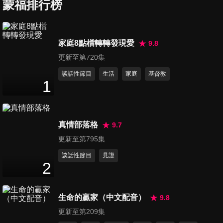
舞、Tis So Sweet to Trust in
蒙福排行榜
16
分鐘
Jesus、愛是不保留
家庭8點檔轉轉發現愛
9.8
更新至第720集
談話性節目
生活
家庭
基督教
1
真情部落格
9.7
更新至第795集
談話性節目
見證
2
生命的贏家（中文配音）
9.8
更新至第209集