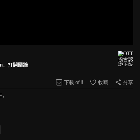
ren、打開圍牆
下載 ofiii
收藏
分享
主。