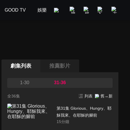
GOOD TV
娛樂
美食旅遊
新聞政論
汽車
劇集列表
推薦影片
1-30
31-36
全36集
列表
舊→新
第31集 Glorious、Hungry、耶
穌我來、在耶穌的腳前
15
分鐘