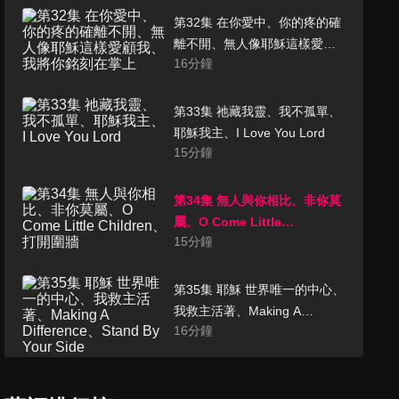
第32集 在你愛中、你的疼的確
離不開、無人像耶穌這樣愛顧
16
分鐘
我、我將你銘刻在掌上
第33集 祂藏我靈、我不孤單、
耶穌我主、I Love You Lord
15
分鐘
第34集 無人與你相比、非你莫
屬、O Come Little
15
分鐘
Children、打開圍牆
第35集 耶穌 世界唯一的中心、
我救主活著、Making A
16
分鐘
Difference、Stand By Your
Side
第36集 So Great、如大衛跳