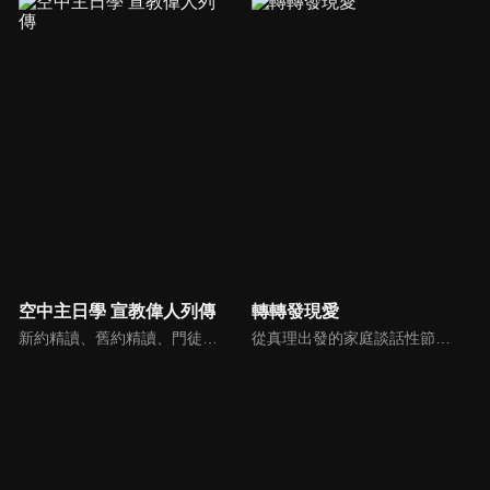
空中主日學 宣教偉人列傳
轉轉發現愛
新約精讀、舊約精讀、門徒造就、神學與教會歷史等主題系列，全方位裝備基督徒生命，教師與牧師精闢解析，幫助您更加明白聖經真理，走進神的心意。
從真理出發的家庭談話性節目，針對現代婚姻家庭議題讓您輕鬆掌握關注方向。