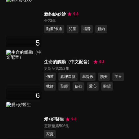
新約妙妙妙
9.8
全23集
動畫/卡通
兒童
福音
新約
5
生命的觸動（中文配音）
9.8
更新至第252集
佈道
真理造就
基督教
讚美
主日
牧師
聖經
信心
愛心
盼望
6
愛+好醫生
9.8
更新至第508集
家庭