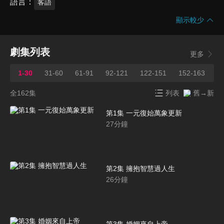
語言
客語
顯示較少
劇集列表
更多
1-30
31-60
61-91
92-121
122-151
152-163
全162集
列表
舊→新
第1集 一元復始萬象更新
27
分鐘
第2集 擁抱智慧過人生
26
分鐘