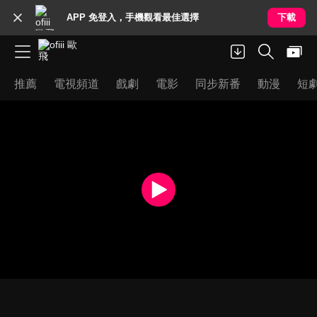
APP 免登入，手機觀看最佳選擇
下載
推薦
電視頻道
戲劇
電影
同步新番
動漫
短