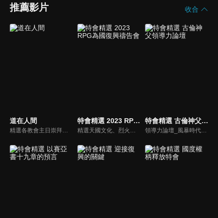
推薦影片
收合
道在人間
特會精選 2023 RPG為國復興禱告會
特會精選 古倫神父領導力論壇
精選各教會主日崇拜，讓我們一同敬拜，一同領受從神而來的信息。
精選天國文化、烈火特會、超自然大能與使徒性教會等特會，幫助我們更加明白神的心意，好讓我們的生命能走在神的道路上進入命定。
領導力論壇_風暴時代的領導與工作，由天主教Anselm Grun古倫神父主講，會中提到領導力的原則：首在勿評斷自己，先接納自我，先處理負面情緒，在工作上落實祈禱，在態度上能充分信任下屬，亦在改善個人性工作耗竭的四個面向上得以精進： 一、從負面得到的力量 二、處在別人期待中 三、維持表面功夫 四、忽略身心疲憊 五、外在的期望 在做好領導工作前要先認識自己，好的領導者會先接納自己，察覺內在的情緒，透過察覺內在轉化為正面力量。