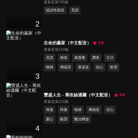
更新至第795集
談話性節目
見證
2
生命的贏家（中文配音）
9.8
更新至第210集
見證
佈道
基督教
讚美
主日
牧師
傳福音
慕道友
信心
盼望
3
豐盛人生 - 喬依絲邁爾（中文配音）
9.8
更新至第210集
佈道
特會
牧師
傳福音
信心
愛心
盼望
醫治釋放
4