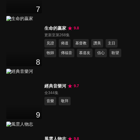
7
生命的贏家
9.8
更新至第268集
見證
佈道
基督教
讚美
主日
牧師
傳福音
慕道友
信心
盼望
8
經典音樂河
9.7
全344集
音樂
敬拜
9
風雲人物志
9.8