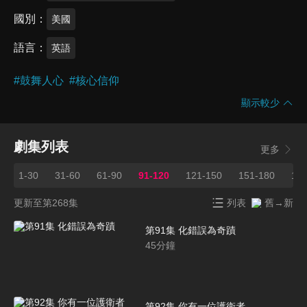
國別
美國
語言
英語
#
鼓舞人心
#
核心信仰
顯示較少
劇集列表
更多
1-30
31-60
61-90
91-120
121-150
151-180
181
更新至第268集
列表
舊→新
第91集 化錯誤為奇蹟
45
分鐘
第92集 你有一位護衛者