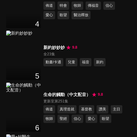
佈道
特會
牧師
傳福音
信心
愛心
盼望
醫治釋放
4
新約妙妙妙
9.8
全23集
動畫/卡通
兒童
福音
新約
5
生命的觸動（中文配音）
9.8
更新至第251集
佈道
真理造就
基督教
讚美
主日
牧師
聖經
信心
愛心
盼望
6