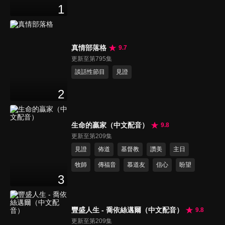
1
真情部落格
9.7
更新至第795集
談話性節目
見證
2
生命的贏家（中文配音）
9.8
更新至第209集
見證
佈道
基督教
讚美
主日
牧師
傳福音
慕道友
信心
盼望
3
豐盛人生 - 喬依絲邁爾（中文配音）
9.8
更新至第209集