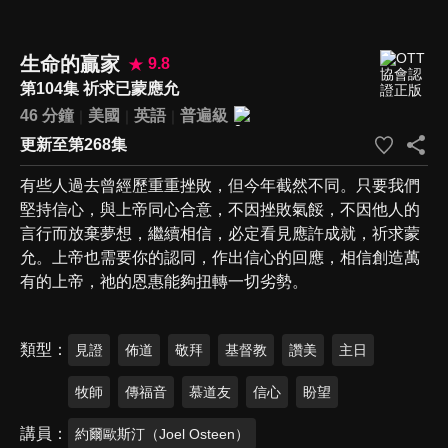
生命的贏家
9.8
第104集 祈求已蒙應允
46 分鐘
美國
英語
普遍級
更新至第268集
有些人過去曾經歷重重挫敗，但今年截然不同。只要我們
堅持信心，與上帝同心合意，不因挫敗氣餒，不因他人的
言行而放棄夢想，繼續相信，必定看見應許成就，祈求蒙
允。上帝也需要你的認同，作出信心的回應，相信創造萬
有的上帝，祂的恩惠能夠扭轉一切劣勢。
類型
見證
佈道
敬拜
基督教
讚美
主日
牧師
傳福音
慕道友
信心
盼望
講員
約爾歐斯汀（Joel Osteen）