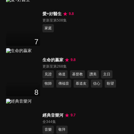
愛+好醫生
9.8
更新至第508集
家庭
7
生命的贏家
9.8
更新至第268集
見證
佈道
基督教
讚美
主日
牧師
傳福音
慕道友
信心
盼望
8
經典音樂河
9.7
全344集
音樂
敬拜