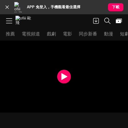
APP 免登入，手機觀看最佳選擇
下載
推薦
電視頻道
戲劇
電影
同步新番
動漫
短