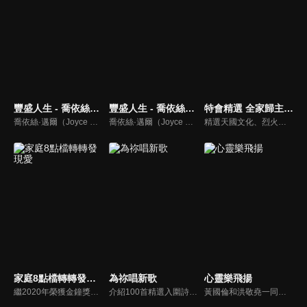
豐盛人生 - 喬依絲邁爾
豐盛人生 - 喬依絲邁爾（中文配音）
特會精選 全家歸主有良方
喬依絲·邁爾（Joyce Meyer）講求聖經的實際應用，講道風格幽默且平易近人。她也是紐約時報暢銷書排行第一名的作家，撰寫近九十本啟發人心的書籍，包括暢銷書《心思的戰場》、《如何管理你的情緒》、《拒絕的根》、《自在作自己》、《成功作自己》
喬依絲·邁爾（Joyce Meyer）講求聖經的實際應用，講道風格幽默且平易近人。她也是紐約時報暢銷書排行第一名的作家，撰寫近九十本啟發人心的書籍，包括暢銷書《心思的戰場》、《如何管理你的情緒》、《拒絕的根》、《自在作自己》、《成功作自己》
精選天國文化、烈火特會、超自然大能與使徒性教會等特會，幫助我們更加明白神的心意，好讓我們的生命能走在神的道路上進入命定。
家庭8點檔轉轉發現愛
為祢唱新歌
心靈樂飛揚
繼2020年榮獲金鐘獎「生活風格節目主持人獎」，2021年再度入圍，從真理出發的家庭談話性節目，針對現代婚姻家庭議題讓您輕鬆掌握關注方向。
介紹100首精選入圍詩歌及創作新秀；以及資深詩歌創作人及知名基督徒藝人，如巫啟賢、張芸京、TANK、盛曉玫等。分享他們的創作故事，或感動他們的一首詩歌。一起唱新歌，來為主打歌。
黃國倫和洪敬堯一同至心靈樂飛揚分享流行音樂和詩歌的不同處，兩人在節目中更分享影響他們或深具意義的歌曲，節目中演唱了我願意、每天愛你多一些、眼淚、愛是最美的事情、不住感謝不停讚美、愛常常喜樂等動人好聽的歌曲。