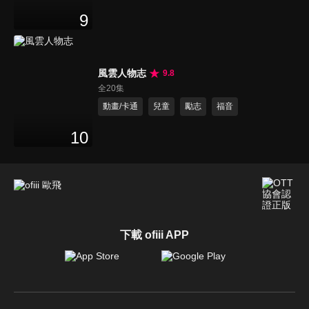
9
風雲人物志
9.8
全20集
動畫/卡通
兒童
勵志
福音
10
下載 ofiii APP