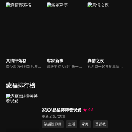
真情部落格
客家新事
真情之夜
廣受海內外觀眾歡迎的真情部落格，是以見證故事為主軸的訪談節目，由知名主播夏嘉璐主持，莊信德牧師、黃國倫牧師回應，來賓在節目中自在的暢談自己的生命歷程，這些最真實的生命見證也幫助許多人走出低谷。
跟著主持人郎祖筠一起關心客家事，體驗客家文化之美，透過見證分享一同經歷上帝的恩典。
歡迎您一起共度真情之夜，透過見證、詩歌讓我們一同進入在這個城市裡，許許多多的真情故事、真情人生。
蒙福排行榜
家庭8點檔轉轉發現愛
9.8
更新至第720集
談話性節目
生活
家庭
基督教