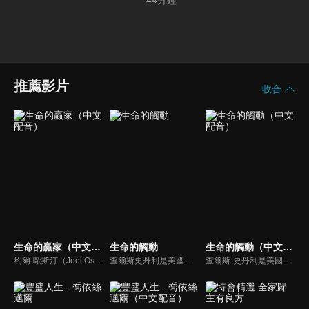
44
分鐘
推薦影片
收合
生命的贏家（中文配音）
生命的觸動
生命的觸動（中文配音）
約爾·歐斯汀（Joel Osteen）綽號是「微笑的傳道者」，是美國的宣教士、電視佈道家和作家，他在美國最大的基督教會湖木教會擔任主任牧師。2004年，他的第一本書「活出美好」，首次出版就登上紐約時報暢銷書的榜首，這本書在紐約時報暢銷200多週。
查爾斯史丹利是美國第一浸信會的榮譽牧師，也是In Touch Ministries（生命的觸動）的創始人，更是紐約時報暢銷書作家。
查爾斯·史丹利是美國第一浸信會的主任牧師，也是In Touch Ministries的創始人，也是紐約時報暢銷書作家。