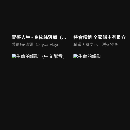
豐盛人生 - 喬依絲邁爾（中文配音）
特會精選 全家歸主有良方
喬依絲·邁爾（Joyce Meyer）講求聖經的實際應用，講道風格幽默且平易近人。她也是紐約時報暢銷書排行第一名的作家，撰寫近九十本啟發人心的書籍，包括暢銷書《心思的戰場》、《如何管理你的情緒》、《拒絕的根》、《自在作自己》、《成功作自己》
精選天國文化、烈火特會、超自然大能與使徒性教會等特會，幫助我們更加明白神的心意，好讓我們的生命能走在神的道路上進入命定。