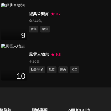
第260集 選擇權在於你
26
分鐘
經典音樂河
9.7
全344集
音樂
敬拜
第261集 持定盼望
9
26
分鐘
風雲人物志
9.8
第262集 在盼望中信靠
全20集
25
分鐘
動畫/卡通
兒童
勵志
福音
10
第263集 活出聖潔
25
分鐘
第264集 你足能成事
務條款
聯絡客服
ofiii lt’s all free