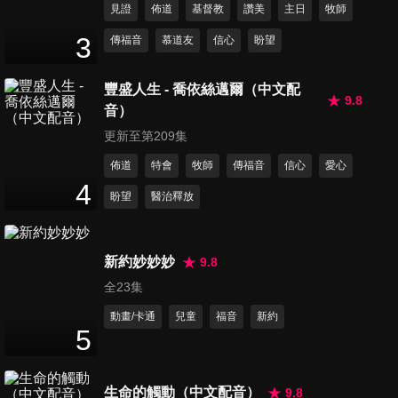
見證
佈道
基督教
讚美
主日
牧師
第251集 管自己的事
3
傳福音
慕道友
信心
盼望
24
分鐘
豐盛人生 - 喬依絲邁爾（中文配
9.8
音）
第252集 靜默有時
25
分鐘
更新至第209集
佈道
特會
牧師
傳福音
信心
愛心
4
盼望
醫治釋放
第253集 該說的兩種話
26
分鐘
新約妙妙妙
9.8
全23集
第254集 清除魂內毒素
26
分鐘
動畫/卡通
兒童
福音
新約
5
第255集 打斷撒但的計畫
生命的觸動（中文配音）
9.8