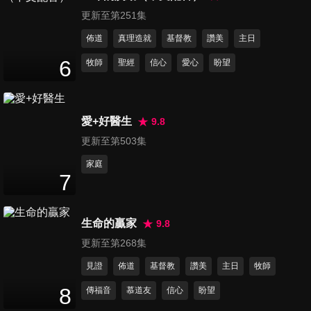
25
分鐘
更新至第251集
佈道
真理造就
基督教
讚美
主日
第256集 活出勇敢
6
牧師
聖經
信心
愛心
盼望
26
分鐘
愛+好醫生
9.8
第257集 追尋神旨意
27
分鐘
更新至第503集
家庭
7
第258集 誠實面對自己
24
分鐘
生命的贏家
9.8
更新至第268集
第259集 有進有出
見證
佈道
基督教
讚美
主日
牧師
25
分鐘
8
傳福音
慕道友
信心
盼望