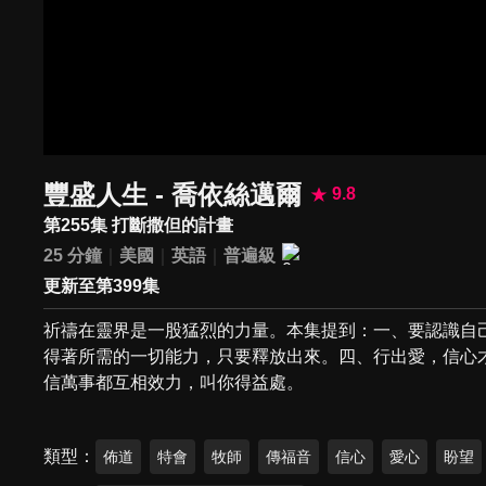
豐盛人生 - 喬依絲邁爾
9.8
第255集 打斷撒但的計畫
25 分鐘
美國
英語
普遍級
更新至第399集
祈禱在靈界是一股猛烈的力量。本集提到：一、要認識自
得著所需的一切能力，只要釋放出來。四、行出愛，信心
信萬事都互相效力，叫你得益處。
類型
佈道
特會
牧師
傳福音
信心
愛心
盼望