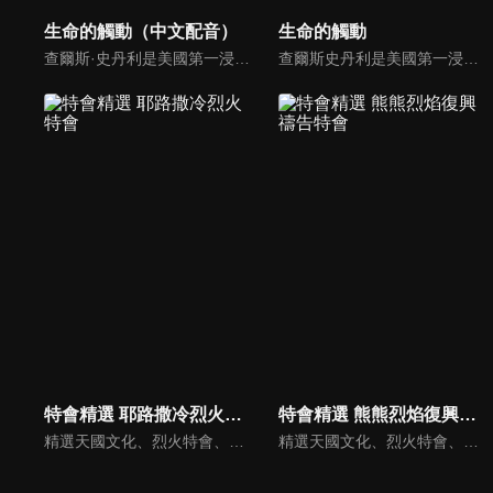
生命的觸動（中文配音）
生命的觸動
查爾斯·史丹利是美國第一浸信會的主任牧師，也是In Touch Ministries的創始人，也是紐約時報暢銷書作家。
查爾斯史丹利是美國第一浸信會的榮譽牧師，也是In Touch Ministries（生命的觸動）的創始人，更是紐約時報暢銷書作家。
特會精選 耶路撒冷烈火特會
特會精選 熊熊烈焰復興禱告特會
精選天國文化、烈火特會、超自然大能與使徒性教會等特會，幫助我們更加明白神的心意，好讓我們的生命能走在神的道路上進入命定。
精選天國文化、烈火特會、超自然大能與使徒性教會等特會，幫助我們更加明白神的心意，好讓我們的生命能走在神的道路上進入命定。