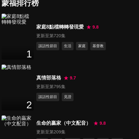
蒙福排行榜
第247集 排除障礙親近神
家庭8點檔轉轉發現愛
9.8
26
分鐘
更新至第720集
談話性節目
生活
家庭
基督教
1
第248集 領受主愛
25
分鐘
真情部落格
9.7
第249集 爭戰屬乎耶和華
更新至第795集
26
分鐘
談話性節目
見證
2
第250集 不要論斷人
生命的贏家（中文配音）
9.8
25
分鐘
更新至第209集