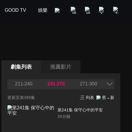
GOOD TV
娛樂
美食旅遊
新聞政論
汽車
劇集列表
推薦影片
211-240
241-270
271-300
更新至第399集
列表
舊→新
第241集 保守心中的平安
26
分鐘