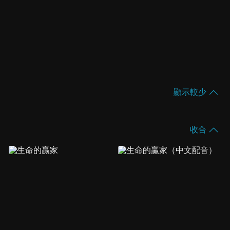
顯示較少
收合