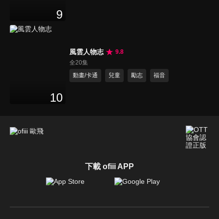
9
風雲人物志
9.8
全20集
動畫/卡通
兒童
勵志
福音
10
下載 ofiii APP