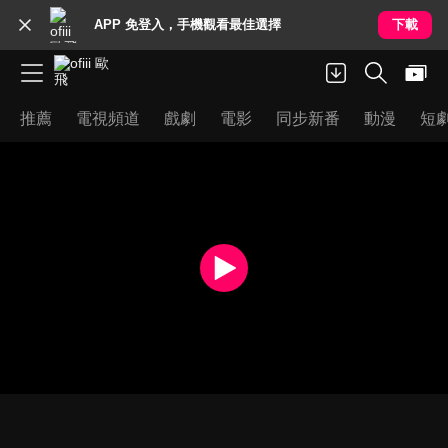
APP 免登入，手機觀看最佳選擇
下載
推薦
電視頻道
戲劇
電影
同步新番
動漫
短