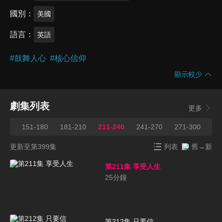
國別
美國
語言
英語
#
鼓舞人心
#
核心信仰
顯示較少
劇集列表
更多
150
151-180
181-210
211-240
241-270
271-300
30
更新至第399集
列表
舊→新
第211集 享受人生
25
分鐘
第212集 只要信