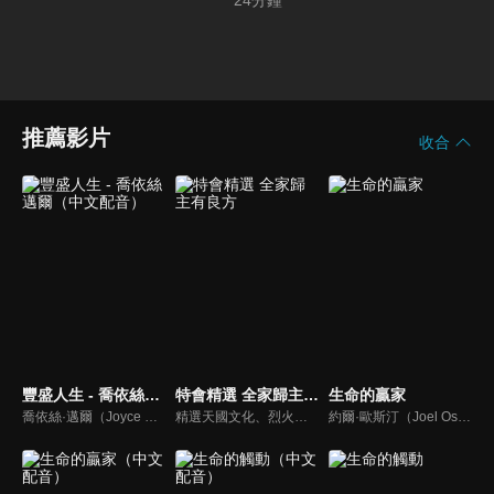
24
分鐘
推薦影片
收合
豐盛人生 - 喬依絲邁爾（中文配音）
特會精選 全家歸主有良方
生命的贏家
喬依絲·邁爾（Joyce Meyer）講求聖經的實際應用，講道風格幽默且平易近人。她也是紐約時報暢銷書排行第一名的作家，撰寫近九十本啟發人心的書籍，包括暢銷書《心思的戰場》、《如何管理你的情緒》、《拒絕的根》、《自在作自己》、《成功作自己》
精選天國文化、烈火特會、超自然大能與使徒性教會等特會，幫助我們更加明白神的心意，好讓我們的生命能走在神的道路上進入命定。
約爾·歐斯汀（Joel Osteen）綽號是「微笑的傳道者」，是美國的宣教士、電視佈道家和作家，他在美國最大的基督教會湖木教會擔任主任牧師。2004年，他的第一本書「活出美好」，首次出版就登上紐約時報暢銷書的榜首，這本書在紐約時報暢銷200多週。