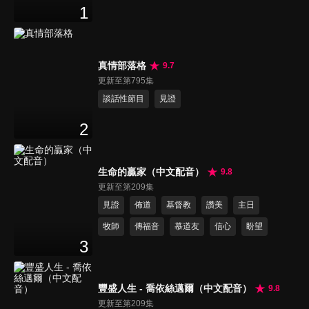
1
真情部落格
9.7
更新至第795集
談話性節目
見證
2
生命的贏家（中文配音）
9.8
更新至第209集
見證
佈道
基督教
讚美
主日
牧師
傳福音
慕道友
信心
盼望
3
豐盛人生 - 喬依絲邁爾（中文配音）
9.8
更新至第209集