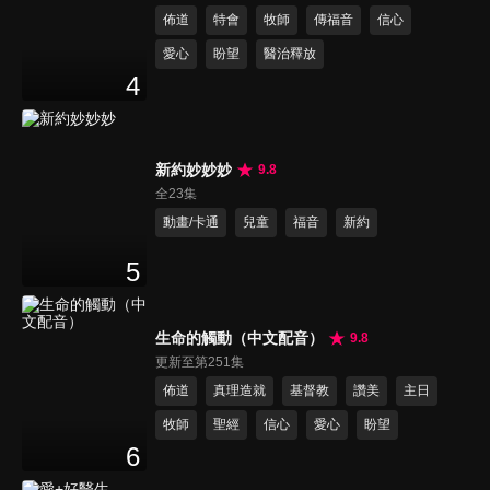
佈道
特會
牧師
傳福音
信心
愛心
盼望
醫治釋放
4
新約妙妙妙
9.8
全23集
動畫/卡通
兒童
福音
新約
5
生命的觸動（中文配音）
9.8
更新至第251集
佈道
真理造就
基督教
讚美
主日
牧師
聖經
信心
愛心
盼望
6