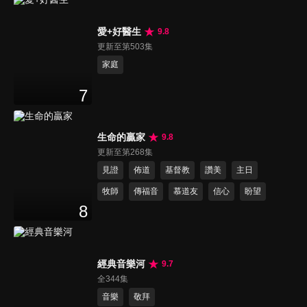
愛+好醫生
9.8
更新至第503集
家庭
7
生命的贏家
9.8
更新至第268集
見證
佈道
基督教
讚美
主日
牧師
傳福音
慕道友
信心
盼望
8
經典音樂河
9.7
全344集
音樂
敬拜