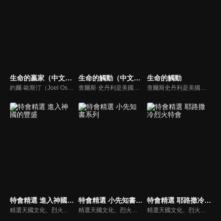
生命的贏家（中文配音）
生命的觸動（中文配音）
生命的觸動
約爾·歐斯汀（Joel Osteen）綽號是「微笑的傳道者」，是美國的宣教士、電視佈道家和作家，他在美國最大的基督教會湖木教會擔任主任牧師。2004年，他的第一本書「活出美好」，首次出版就登上紐約時報暢銷書的榜首，這本書在紐約時報暢銷200多週。
查爾斯·史丹利是美國第一浸信會的主任牧師，也是In Touch Ministries的創始人，也是紐約時報暢銷書作家。
查爾斯史丹利是美國第一浸信會的榮譽牧師，也是In Touch Ministries（生命的觸動）的創始人，更是紐約時報暢銷書作家。
特會精選 進入神國的豐盛
特會精選 小先知書系列
特會精選 耶路撒冷烈火特會
精選天國文化、烈火特會、超自然大能與使徒性教會等特會，幫助我們更加明白神的心意，好讓我們的生命能走在神的道路上進入命定。
精選天國文化、烈火特會、超自然大能與使徒性教會等特會，幫助我們更加明白神的心意，好讓我們的生命能走在神的道路上進入命定。
精選天國文化、烈火特會、超自然大能與使徒性教會等特會，幫助我們更加明白神的心意，好讓我們的生命能走在神的道路上進入命定。