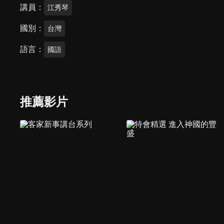
講員
江秀琴
國別
台灣
語言
國語
推薦影片