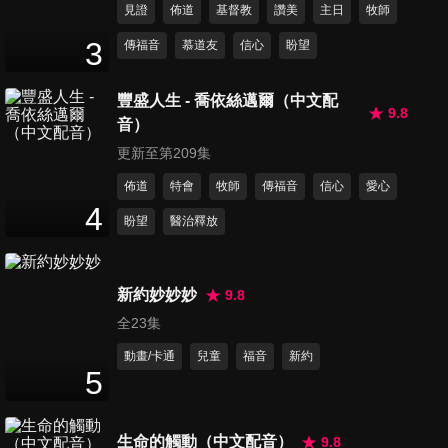
見證
佈道
基督教
讚美
主日
牧師
第11集 記念家人的好處
3
傳福音
慕道友
信心
盼望
47
分鐘
豐盛人生 - 喬依絲邁爾（中文配
9.8
音）
第12集 從聖靈充滿到滿有聖靈
52
分鐘
更新至第209集
佈道
特會
牧師
傳福音
信心
愛心
4
盼望
醫治釋放
第13集 用信心回應神
46
分鐘
新約妙妙妙
9.8
全23集
第14集 醫治憤怒感
57
分鐘
動畫/卡通
兒童
福音
新約
5
第15集 主工人安慰的職事
生命的觸動（中文配音）
9.8