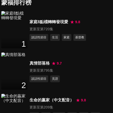
蒙福排行榜
第7集 職場就是事奉
家庭8點檔轉轉發現愛
9.8
53
分鐘
更新至第720集
談話性節目
生活
家庭
基督教
1
第8集 擔當家人的難處（上）
50
分鐘
真情部落格
9.7
第9集 擔當家人的難處（下）
更新至第795集
47
分鐘
談話性節目
見證
2
第10集 末日預兆與預備
生命的贏家（中文配音）
9.8
53
分鐘
更新至第209集