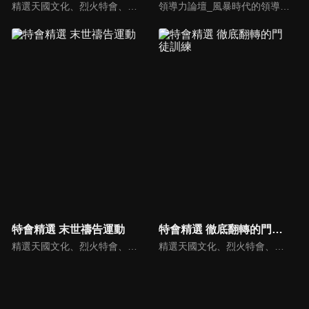
精選天國文化、烈火特會、超自然大能與使徒性教會等特會，幫助我們更加明白神的心意，好讓我們的生命能走在神的道路上進入命定。
領導力論壇_風暴時代的領導與工作，由天主教Anselm Grun古倫神父主講，會中提到領導力的原則：首在勿評斷自己，先接納自我，先處理負面情緒，在工作上落實祈禱，在態度上能充分信任下屬，亦在改善個人性工作耗竭的四個面向上得以精進： 一、從負面得到的力量 二、處在別人期待中 三、維持表面功夫 四、忽略身心疲憊 五、外在的期望 在做好領導工作前要先認識自己，好的領導者會先接納自己，察覺內在的情緒，透過察覺內在轉化為正面力量。
特會精選 末世禱告運動
特會精選 徹底翻轉的門徒訓練
精選天國文化、烈火特會、超自然大能與使徒性教會等特會，幫助我們更加明白神的心意，好讓我們的生命能走在神的道路上進入命定。
精選天國文化、烈火特會、超自然大能與使徒性教會等特會，幫助我們更加明白神的心意，好讓我們的生命能走在神的道路上進入命定。