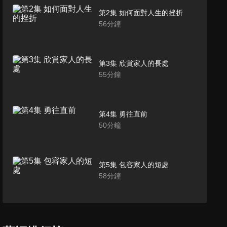
第2集 如何面對人生的挫折
56
分鐘
第3集 欣賞家人的長處
55
分鐘
第4集 勇往直前
50
分鐘
第5集 包容家人的短處
58
分鐘
第6集 父神火熱的愛
58
分鐘