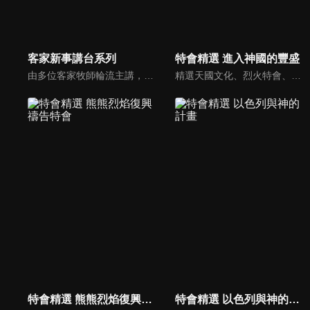
客家新事講台系列
特會精選 進入神國的豐盛
由多位客家牧師輪流主講，信息包括對婚姻、家庭、人際關係等生活的教導，也針對客家人特別看重的敬祖和孝道問題提出詳細的解說。深入淺出的福音性信息，加上悠揚的客語詩歌及劉興欽老師話民俗單元，全新的組合，令人耳目一新。
精選天國文化、烈火特會、超自然大能與使徒性教會等特會，幫助我們更加明白神的心意，好讓我們的生命能走在神的道路上進入命定。
特會精選 熊熊烈焰復興禱告特會
特會精選 以色列與神的計畫