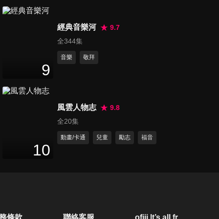
第20集 進入得勝的一年
57
分鐘
經典音樂河
9.7
全344集
音樂
敬拜
第21集 活力的敬拜（上）
9
53
分鐘
風雲人物志
9.8
第22集 活力的敬拜（下）
全20集
55
分鐘
動畫/卡通
兒童
勵志
福音
10
第23集 絕地大反攻
52
分鐘
第24集 耶穌愛你 祂賜給你喜樂
務條款
聯絡客服
ofiii lt’s all free