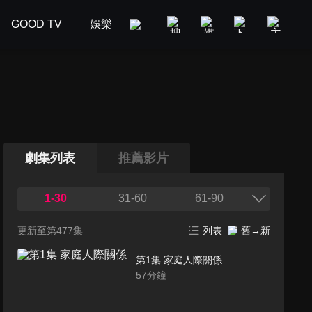
GOOD TV
娛樂
美食旅遊
新聞政論
汽車
劇集列表
推薦影片
1-30
31-60
61-90
更新至第477集
列表
舊→新
第1集 家庭人際關係
57
分鐘