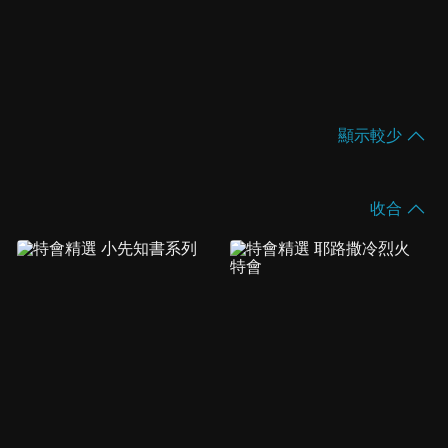
顯示較少
收合