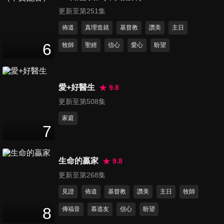
56
分鐘
更新至第251集
佈道
真理造就
基督教
讚美
主日
第16集 真自由的旅程
6
牧師
聖經
信心
愛心
盼望
57
分鐘
愛+好醫生
9.8
第17集 結束無父 無子的世代
57
分鐘
更新至第508集
家庭
7
第18集 經曠野得祝福
56
分鐘
生命的贏家
9.8
更新至第268集
第19集 彼得滿網神蹟
見證
佈道
基督教
讚美
主日
牧師
57
分鐘
8
傳福音
慕道友
信心
盼望