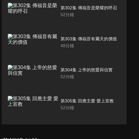
第302集 傳福音是榮耀的呼召
52
分鐘
第303集 傳福音有屬天的價值
48
分鐘
第304集 上帝的慈愛與信實
52
分鐘
第305集 回應主愛 愛上宣教
52
分鐘
第306集 耶穌如何談到你我
52
分鐘