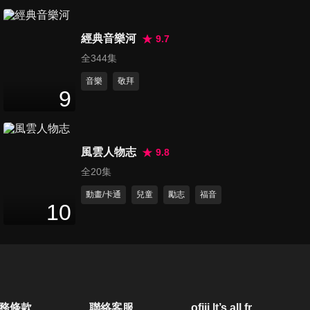
第320集 從歲首到年終
53
分鐘
經典音樂河
9.7
全344集
音樂
敬拜
第321集 把平安帶回家
9
55
分鐘
風雲人物志
9.8
第322集 上帝對你的計劃極其
全20集
美好
51
分鐘
動畫/卡通
兒童
勵志
福音
10
第323集 神榮耀的建造
50
分鐘
第324集 相信神的話語
務條款
聯絡客服
ofiii lt’s all free