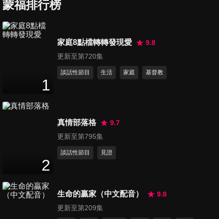
蒙福排行榜
第307集 上帝渴望的復興
家庭8點檔轉轉發現愛
9.8
51
分鐘
更新至第720集
談話性節目
生活
家庭
基督教
1
第308集 使我仍得救恩之樂
51
分鐘
真情部落格
9.7
第309集 上帝能成就一切
更新至第795集
50
分鐘
談話性節目
見證
2
第310集 放掉你的過去
生命的贏家（中文配音）
9.8
52
分鐘
更新至第209集