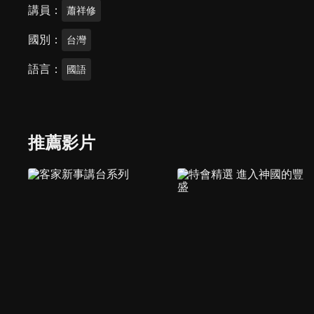
講員
蕭祥修
國別
台灣
語言
國語
推薦影片