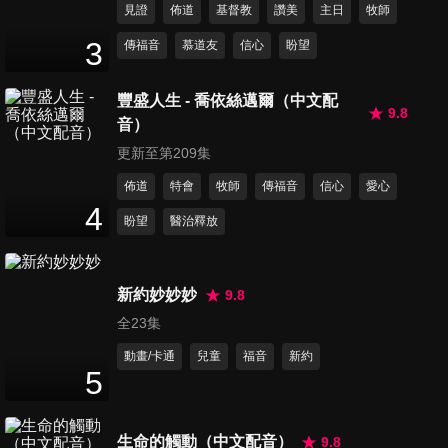
見證
佈道
基督教
讚美
主日
牧師
第311集 力量
3
傳福音
慕道友
信心
盼望
54
分鐘
豐盛人生 - 喬依絲邁爾（中文配
9.8
音）
第312集 信心興起
51
分鐘
更新至第209集
佈道
特會
牧師
傳福音
信心
愛心
4
盼望
醫治釋放
第313集 擴張之福
54
分鐘
新約妙妙妙
9.8
全23集
第314集 如何看待神的應許
53
分鐘
動畫/卡通
兒童
福音
新約
5
第315集 你們要記念
生命的觸動（中文配音）
9.8