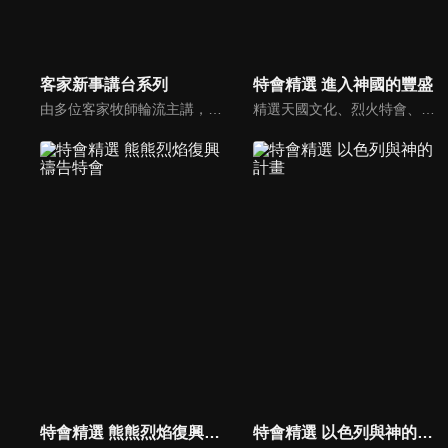
客家新事講台系列
特會精選 進入神國的豐盛
由多位客家牧師輪流主講，信息包括對婚姻、家庭、人際關係等生活的教導，也針對客家人特別看重的敬祖和孝道問題提出詳細的解說。深入淺出的福音性信息，加上悠揚的客語詩歌及劉興欽老師話民俗單元，全新的組合，令人耳目一新。
精選天國文化、烈火特會、超自然大能與使徒性教會等特會，幫助我們更加明白神的心意，好讓我們的生命能走在神的道路上進入命定。
特會精選 熊熊烈焰復興禱告特會
特會精選 以色列與神的計畫