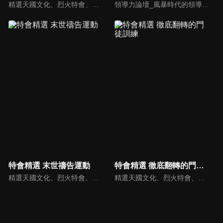
精選天國文化、烈火特會、超自然大能與使徒性教會等特會，幫助我們更加明白神的心意，好讓我們的生命能走在神的道路上進入命定。
領導力論壇_風暴時代的領導與工作，由天主教Anselm Grun古倫神父主講，會中提到領導力的原則：首在勿評斷自己，先接納自我，先處理負面情緒，在工作上落實祈禱，在態度上能充分信任下屬，亦在改善個人性工作耗竭的四個面向上得以精進： 一、從負面得到的力量 二、處在別人期待中 三、維持表面功夫 四、忽略身心疲憊 五、外在的期望 在做好領導工作前要先認識自己，好的領導者會先接納自己，察覺內在的情緒，透過察覺內在轉化為正面力量。
特會精選 末世禱告運動
特會精選 徹底翻轉的門徒訓練
精選天國文化、烈火特會、超自然大能與使徒性教會等特會，幫助我們更加明白神的心意，好讓我們的生命能走在神的道路上進入命定。
精選天國文化、烈火特會、超自然大能與使徒性教會等特會，幫助我們更加明白神的心意，好讓我們的生命能走在神的道路上進入命定。