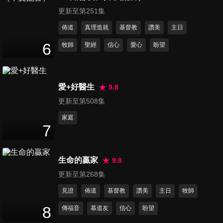
50
分鐘
更新至第251集
佈道
真理造就
基督教
讚美
主日
第316集 面對充滿盼望的新未
6
牧師
聖經
信心
愛心
盼望
來
50
分鐘
愛+好醫生
9.8
第317集 盼望興起
52
分鐘
更新至第508集
家庭
7
第318集 轉化社會 地上天國
54
分鐘
生命的贏家
9.8
更新至第268集
第319集 約書亞的榜樣
見證
佈道
基督教
讚美
主日
牧師
54
分鐘
8
傳福音
慕道友
信心
盼望