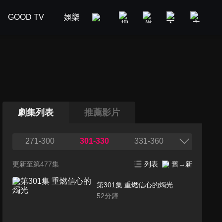
GOOD TV
娛樂
美食旅遊
新聞政論
汽車
劇集列表
推薦影片
271-300
301-330
331-360
更新至第477集
列表
舊→新
第301集 重燃信心的燭光
52
分鐘