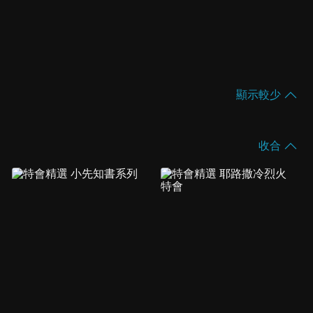
顯示較少
收合