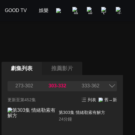
GOOD TV
娛樂
美食旅遊
新聞政論
汽車
劇集列表
推薦影片
273-302
303-332
333-362
更新至第452集
列表
舊→新
第303集 情緒勒索有解方
24
分鐘