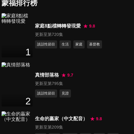
蒙福排行榜
第309集 溝通雙贏的關鍵
家庭8點檔轉轉發現愛
9.8
22
分鐘
更新至第720集
談話性節目
生活
家庭
基督教
1
第310集 如何幫助孩子獨立
24
分鐘
真情部落格
9.7
第311集 情侶之間可以有借貸
更新至第795集
關係嗎
談話性節目
見證
22
分鐘
2
第312集 找到夢想同路人
生命的贏家（中文配音）
9.8
24
分鐘
更新至第209集