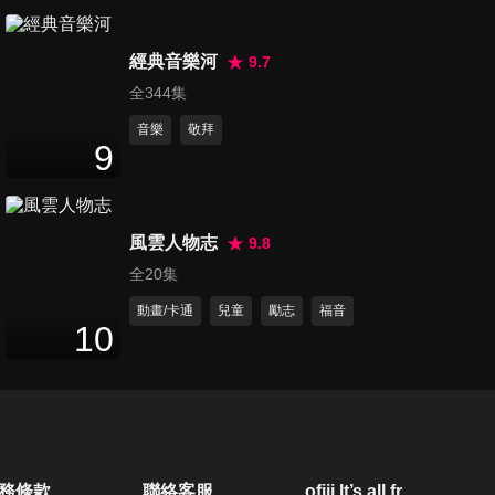
第322集 好的溝通帶來安慰
24
分鐘
經典音樂河
9.7
全344集
音樂
敬拜
第323集 怎樣聽見神的聲音
9
11
分鐘
風雲人物志
9.8
第324集 當試探來敲門
全20集
12
分鐘
動畫/卡通
兒童
勵志
福音
10
第325集 什麼是靈修
12
分鐘
第326集 神為什麼允許苦難發
務條款
聯絡客服
ofiii lt’s all free