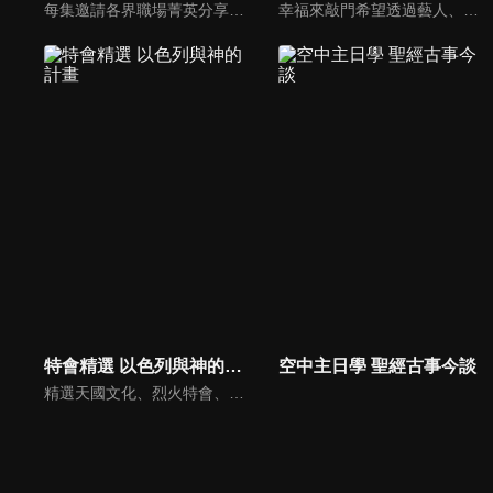
每集邀請各界職場菁英分享心路歷程與觀點，喬美倫老師也透過主題性的真理論述，幫助你我走入合神心意的職場文化。
幸福來敲門希望透過藝人、觀眾、夫妻來賓的經驗分享以及專家解析：傳遞聖經中的家庭價值觀，提供現代人面臨婚姻與家庭各種狀況接踵而來時的答案，並且邀請上帝成為每個家庭的主人。
特會精選 以色列與神的計畫
空中主日學 聖經古事今談
精選天國文化、烈火特會、超自然大能與使徒性教會等特會，幫助我們更加明白神的心意，好讓我們的生命能走在神的道路上進入命定。