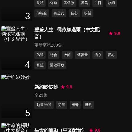
見證
佈道
基督教
讚美
主日
牧師
第313集 如何提升小組凝聚力
3
傳福音
慕道友
信心
盼望
24
分鐘
豐盛人生 - 喬依絲邁爾（中文配
9.8
音）
第314集 獨立與放手
24
分鐘
更新至第209集
佈道
特會
牧師
傳福音
信心
愛心
4
盼望
醫治釋放
第315集 經典好電影-火戰車
22
分鐘
新約妙妙妙
9.8
全23集
第316集 換小組學問大
22
分鐘
動畫/卡通
兒童
福音
新約
5
第317集 培養獨立的孩子
生命的觸動（中文配音）
9.8