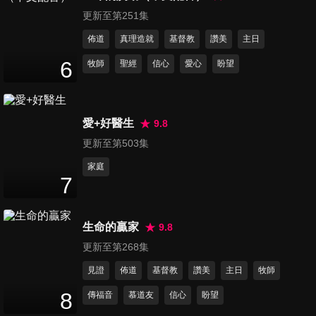
23
分鐘
更新至第251集
佈道
真理造就
基督教
讚美
主日
第318集 如何面對苦難
6
牧師
聖經
信心
愛心
盼望
24
分鐘
愛+好醫生
9.8
第319集 苦難中的盼望
24
分鐘
更新至第503集
家庭
7
第320集 如何勸進人的心坎裡
23
分鐘
生命的贏家
9.8
更新至第268集
第321集 難以溝通怎麼辦
見證
佈道
基督教
讚美
主日
牧師
24
分鐘
8
傳福音
慕道友
信心
盼望