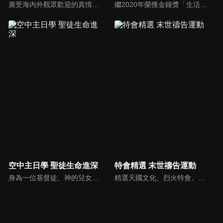
廣受海內外觀眾歡迎的真情部落格，是以見證故事為主軸的訪談節目，由知名主播夏嘉璐主持，莊信德牧師、黃國倫牧師回應，來賓在節目中自在的暢談自己的生命歷程，這些最真實的生命見證也幫助許多人走出低谷。
繼2020年榮獲金鐘獎「生活風格節目主持人獎」，2021年再度入圍，從真理出發的家庭談話性節目，針對現代婚姻家庭議題讓您輕鬆掌握關注方向。
空中主日學 聖徒生命進深
特會精選 末世禱告運動
身為一位基督徒、神的兒女，不能只是在知識上認識這位父神，我們應該要全面認識祂，當我們越多認識祂的屬性，並且經歷祂的恩典，我們就對祂的信心就越加增，以至於在每天的生活中都能享受祂奇妙、豐盛的一切！
精選天國文化、烈火特會、超自然大能與使徒性教會等特會，幫助我們更加明白神的心意，好讓我們的生命能走在神的道路上進入命定。