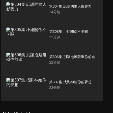
第304集 話語的驚人影響力
24
分鐘
第305集 小組關係不卡關
23
分鐘
第306集 別讓拖延阻礙你前進
22
分鐘
第307集 找到神給你的夢想
23
分鐘
第308集 別成為愛抱怨的人
24
分鐘