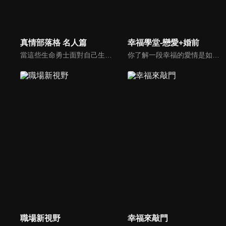
真情部落格 名人篇
幸福學堂-戀愛+婚前
當這些生命勇士面對自己生命中的難題時，選擇靠著信靠耶穌來勇敢勝過，這些可愛的基督徒們，願意把自己生命裡最黑暗軟弱的一面和大家分享，為的就是將來自天上那最美好的福分帶給人們，每一個有血有淚的生命見證，都是最震撼人心的蛻變，最深刻的真實。
你了解一段幸福的愛情是如何發展出來的嗎？你對你心中那一個對象，到底是愛還是喜歡？難道喜歡跟愛差距很大嗎？讓我們的大師來消除你心中的疑惑。
職場新視野
幸福來敲門