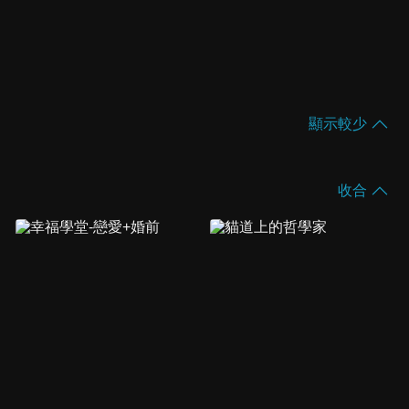
顯示較少
收合