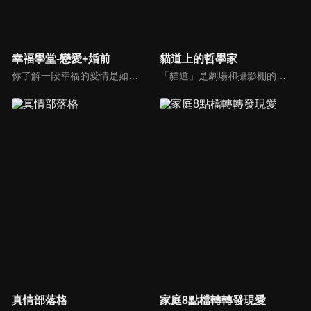
幸福學堂-戀愛+婚前
貓道上的哲學家
你了解一段幸福的愛情是如何發展出來的嗎？你對你心中那一個對象，到底是愛還是喜歡？難道喜歡跟愛差距很大嗎？讓我們的大師來消除你心中的疑惑。
「貓道」是劇場和攝影棚的象徵，而孩子是天生的哲學家，他們進入攝影棚中的小劇場思考、對話，並且從貓道上看下來，總是會有不同視角，故片名為《貓道上的哲學家》，在GOOD TV播出。
真情部落格
家庭8點檔轉轉發現愛