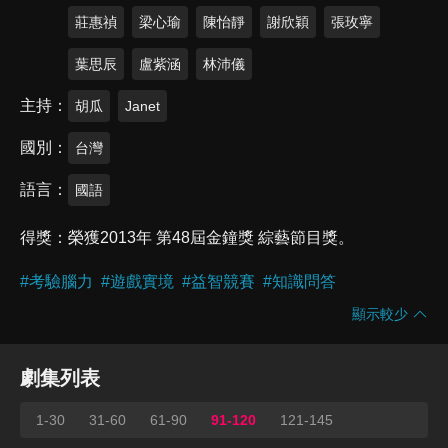
莊惠禎
梁心瑜
陳怡靜
謝欣穎
張玫寧
葉思辰
盧紫涵
林沛儀
主持
胡瓜
Janet
國別
台灣
語言
國語
得獎
榮獲2013年 第48屆金鐘獎 綜藝節目獎。
#
考驗腦力
#
遊戲實境
#
益智競賽
#
知識問答
顯示較少
劇集列表
1-30
31-60
61-90
91-120
121-145