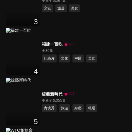
更新至第367集
烹飪
旅遊
美食
3
福建一百吃
8.3
全30集
紀錄片
文化
中國
美食
4
綜藝新時代
8.3
更新至第355集
實境秀
旅遊
綜藝
職場
5