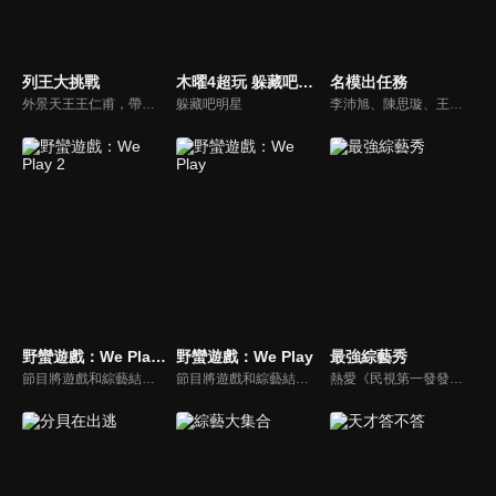
列王大挑戰
木曜4超玩 躲藏吧明星
名模出任務
外景天王王仁甫，帶領初出茅廬、外景界新鮮人的陳漢典攜手主持，兩人各自率領自稱膽大包天的列王藝人團，在節目中相互挑戰對方害怕的極限，集結恐懼、互整、爆笑等綜藝效果，讓觀眾看看藝人們最野生的真情流露！
躲藏吧明星
李沛旭、陳思璇、王尹平、杜詩梅與大愷等人，卸下名模華麗外表、包袱，全力闖關！全台灣顏值最高的外景實境真人秀節目，名模們又會激盪什麼逗趣爆笑的場面呢？
野蠻遊戲：We Play 2
野蠻遊戲：We Play
最強綜藝秀
節目將遊戲和綜藝結合在一起的新概念真人秀節目，成員們將進行無法預測的遊戲內容，提供多樣、新鮮的節目環節為看點，主持與來賓將在虛擬世界中，展開大規模遊戲的動作冒險。
節目將遊戲和綜藝結合在一起的新概念真人秀節目，成員們將進行無法預測的遊戲內容，提供多樣、新鮮的節目環節為看點，主持與來賓將在虛擬世界中，展開大規模遊戲的動作冒險。
熱愛《民視第一發發發》的忠實觀眾，一定要看！喜歡五花八門達人秀的網友，非追不可！愛看明星挑戰各種才藝表演的鐵粉，絕不能錯過！什麼都有，什麼都秀，請看《最強綜藝秀》！