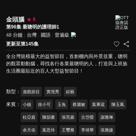
金頭腦
8
第96集 最聰明的護理師1
48 分鐘
台灣
國語
普遍級
更新至第145集
全台灣規模最大的益智節目，首創棚內與外景並重，聰明
的觀眾動動腦，尋找各行各業最聰明的人，打造與上班族
生活圈最貼近的百人大型益智節目！
類型
遊戲節目
實境秀
綜藝
來賓
小鐘
徐小可
玉兔
蔡麗敏
葉秉宬
陳玉鳳
杜亞庭
陳韻書
張莞菱
古岱螢
謝雅琳
余天佑
葉思伶
王璽雅
李靖華
張雅婕