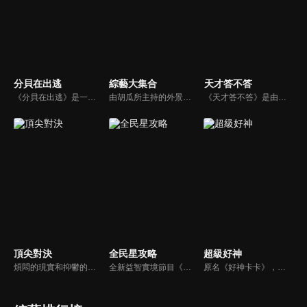
分貝在出逃
綜藝大集合
天才答不答
《分貝在出逃》是一檔新戶外音樂治癒綜藝，蘇醒、張遠等5位彼此相熟的嘉賓一起去戶外露營，在7天之內上演分貝出逃之旅，通過遊戲互動贏取「分貝值」來解鎖3場音樂會的舉辦權。節目集音樂元素、旅途元素和真人秀元素為一體，傳播音樂和友情的正能量。
由胡瓜所主持的外景綜藝節目，秉持著「幸福好運到，獎金送夠夠」的精神，和眾多藝人與鄉親同樂玩遊戲拿獎金，介紹各地的人文、美食、特產等，提供豐富多元的內容，不間斷的笑料，讓您忘卻一切煩惱、開懷大笑。
《天才答不答》是由吳宗憲和吳怡霈共同主持的益智節目。節目設立高額的獎金來考驗藝人們真實的人性，同時將題目立體化，讓你身歷其境去冒險答題。更有哪些出乎意料的處罰，讓藝人羞愧的不想再答錯！一個最接近「人性」與「真實」的益智節目，現在就讓吳宗憲帶你輕鬆玩轉知識。
頂尖對決
全民星攻略
超級好神
煩悶的現實和抑鬱的社會，你需要的就是笑、大聲笑、開口笑，《頂尖對決》就要你笑到落ㄟ骸，最具綜藝實力的庹宗康，和喜感十足的納豆各自領軍對抗，藝人搞笑pk笑果十足，《頂尖對決》讓你忘掉一週煩惱！
全新益智實境節目《全民星攻略》，由館長曾國城擔任把關者，考驗著每個來挑戰九宮格益智遊戲藝人明星。想要攻略九宮格關卡，透過創意聯想、邏輯推理、理想分析，才有機會獲取智慧星幣，帶走夢幻大獎。
原名《好神卡卡》，後改名為《超級好神》，是一檔益智類綜藝節目，由「A咖天王」徐乃麟搭配黃鐙輝主持。「好神智慧王」、「好神記憶王」、「誰是爆點王」、「好神送好禮」四個單元，讓來賓一較高下。比反應，比記憶，比機智，比膽識，幸運女神的眷顧與遠離永遠都是個未知數！