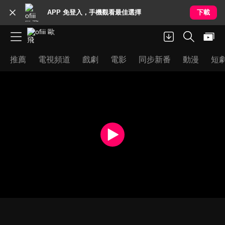
APP 免登入，手機觀看最佳選擇
下載
推薦
電視頻道
戲劇
電影
同步新番
動漫
短