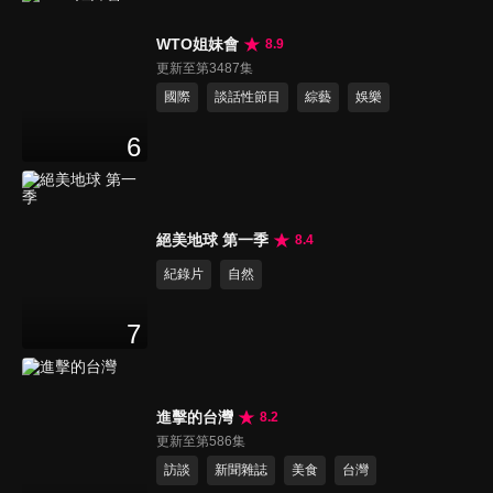
WTO姐妹會
8.9
更新至第3487集
國際
談話性節目
綜藝
娛樂
6
絕美地球 第一季
8.4
紀錄片
自然
7
進擊的台灣
8.2
更新至第586集
訪談
新聞雜誌
美食
台灣