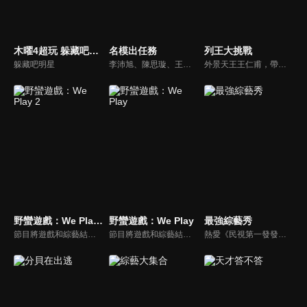
木曜4超玩 躲藏吧明星
名模出任務
列王大挑戰
躲藏吧明星
李沛旭、陳思璇、王尹平、杜詩梅與大愷等人，卸下名模華麗外表、包袱，全力闖關！全台灣顏值最高的外景實境真人秀節目，名模們又會激盪什麼逗趣爆笑的場面呢？
外景天王王仁甫，帶領初出茅廬、外景界新鮮人的陳漢典攜手主持，兩人各自率領自稱膽大包天的列王藝人團，在節目中相互挑戰對方害怕的極限，集結恐懼、互整、爆笑等綜藝效果，讓觀眾看看藝人們最野生的真情流露！
野蠻遊戲：We Play 2
野蠻遊戲：We Play
最強綜藝秀
節目將遊戲和綜藝結合在一起的新概念真人秀節目，成員們將進行無法預測的遊戲內容，提供多樣、新鮮的節目環節為看點，主持與來賓將在虛擬世界中，展開大規模遊戲的動作冒險。
節目將遊戲和綜藝結合在一起的新概念真人秀節目，成員們將進行無法預測的遊戲內容，提供多樣、新鮮的節目環節為看點，主持與來賓將在虛擬世界中，展開大規模遊戲的動作冒險。
熱愛《民視第一發發發》的忠實觀眾，一定要看！喜歡五花八門達人秀的網友，非追不可！愛看明星挑戰各種才藝表演的鐵粉，絕不能錯過！什麼都有，什麼都秀，請看《最強綜藝秀》！