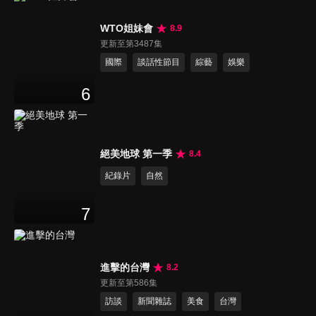
WTO姐妹會
8.9
更新至第3487集
國際
談話性節目
綜藝
娛樂
6
絕美地球 第一季
8.4
紀錄片
自然
7
進擊的台灣
8.2
更新至第586集
訪談
新聞雜誌
美食
台灣