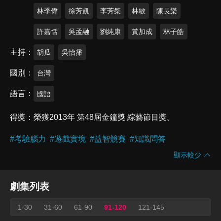
林季偉
徐芳凱
李芳桀
林敏
陳長樂
許嘉恬
吳孟融
劉純康
黃加成
林子皓
主持
胡瓜
吳怡霈
國別
台灣
語言
國語
得獎
榮獲2013年 第48屆金鐘獎 綜藝節目獎。
#
考驗腦力
#
遊戲實境
#
益智競賽
#
知識問答
顯示較少
劇集列表
1-30
31-60
61-90
91-120
121-145