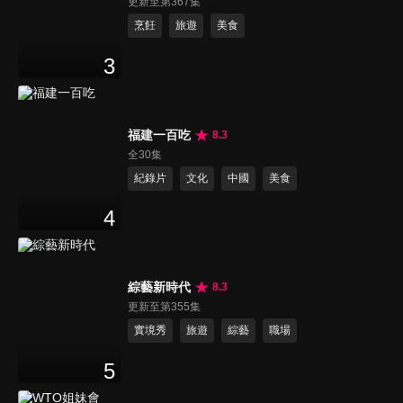
更新至第367集
烹飪
旅遊
美食
3
福建一百吃
8.3
全30集
紀錄片
文化
中國
美食
4
綜藝新時代
8.3
更新至第355集
實境秀
旅遊
綜藝
職場
5