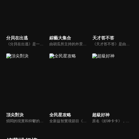
分貝在出逃
綜藝大集合
天才答不答
《分貝在出逃》是一檔新戶外音樂治癒綜藝，蘇醒、張遠等5位彼此相熟的嘉賓一起去戶外露營，在7天之內上演分貝出逃之旅，通過遊戲互動贏取「分貝值」來解鎖3場音樂會的舉辦權。節目集音樂元素、旅途元素和真人秀元素為一體，傳播音樂和友情的正能量。
由胡瓜所主持的外景綜藝節目，秉持著「幸福好運到，獎金送夠夠」的精神，和眾多藝人與鄉親同樂玩遊戲拿獎金，介紹各地的人文、美食、特產等，提供豐富多元的內容，不間斷的笑料，讓您忘卻一切煩惱、開懷大笑。
《天才答不答》是由吳宗憲和吳怡霈共同主持的益智節目。節目設立高額的獎金來考驗藝人們真實的人性，同時將題目立體化，讓你身歷其境去冒險答題。更有哪些出乎意料的處罰，讓藝人羞愧的不想再答錯！一個最接近「人性」與「真實」的益智節目，現在就讓吳宗憲帶你輕鬆玩轉知識。
頂尖對決
全民星攻略
超級好神
煩悶的現實和抑鬱的社會，你需要的就是笑、大聲笑、開口笑，《頂尖對決》就要你笑到落ㄟ骸，最具綜藝實力的庹宗康，和喜感十足的納豆各自領軍對抗，藝人搞笑pk笑果十足，《頂尖對決》讓你忘掉一週煩惱！
全新益智實境節目《全民星攻略》，由館長曾國城擔任把關者，考驗著每個來挑戰九宮格益智遊戲藝人明星。想要攻略九宮格關卡，透過創意聯想、邏輯推理、理想分析，才有機會獲取智慧星幣，帶走夢幻大獎。
原名《好神卡卡》，後改名為《超級好神》，是一檔益智類綜藝節目，由「A咖天王」徐乃麟搭配黃鐙輝主持。「好神智慧王」、「好神記憶王」、「誰是爆點王」、「好神送好禮」四個單元，讓來賓一較高下。比反應，比記憶，比機智，比膽識，幸運女神的眷顧與遠離永遠都是個未知數！