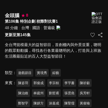
金頭腦
8
第106集 特別企劃 校際對抗賽1
48 分鐘
台灣
國語
普遍級
更新至第145集
全台灣規模最大的益智節目，首創棚內與外景並重，聰明
的觀眾動動腦，尋找各行各業最聰明的人，打造與上班族
生活圈最貼近的百人大型益智節目！
類型
遊戲節目
實境秀
綜藝
來賓
陳姿羽
郭俊成
李宗桓
李宇書
陳祈叡
陳治維
林庭州
劉哲甫
張雲堯
吳芳軒
鄭智宇
陳妍方
涂嘉成
陳聖儒
黃俊喻