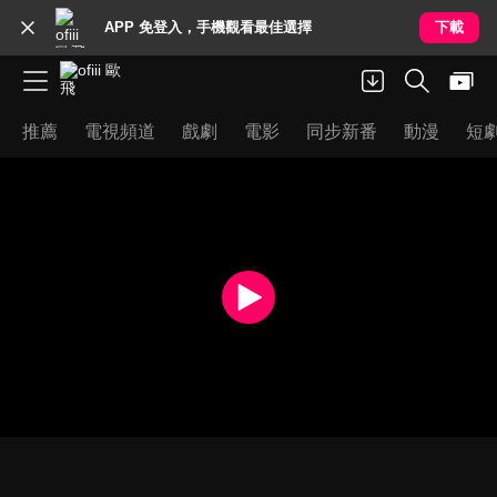
APP 免登入，手機觀看最佳選擇
下載
推薦
電視頻道
戲劇
電影
同步新番
動漫
短