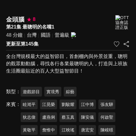
金頭腦
8
第21集 最聰明的名嘴1
48 分鐘
台灣
國語
普遍級
更新至第145集
全台灣規模最大的益智節目，首創棚內與外景並重，聰明
的觀眾動動腦，尋找各行各業最聰明的人，打造與上班族
生活圈最貼近的百人大型益智節目！
類型
遊戲節目
實境秀
綜藝
來賓
眭澔平
江晃榮
劉駿耀
江中博
張友驊
狄志偉
盧燕俐
蔡玉真
陳安儀
何啟聖
黃敬平
詹惟中
江映瑤
唐宏安
陳峖暻