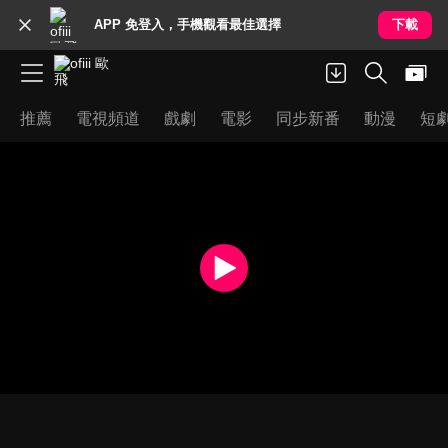
APP 免登入，手機觀看最佳選擇
下載
推薦
電視頻道
戲劇
電影
同步新番
動漫
短