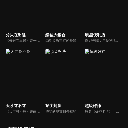
分貝在出逃
綜藝大集合
明星便利店
《分貝在出逃》是一檔新戶外音樂治癒綜藝，蘇醒、張遠等5位彼此相熟的嘉賓一起去戶外露營，在7天之內上演分貝出逃之旅，通過遊戲互動贏取「分貝值」來解鎖3場音樂會的舉辦權。節目集音樂元素、旅途元素和真人秀元素為一體，傳播音樂和友情的正能量。
由胡瓜所主持的外景綜藝節目，秉持著「幸福好運到，獎金送夠夠」的精神，和眾多藝人與鄉親同樂玩遊戲拿獎金，介紹各地的人文、美食、特產等，提供豐富多元的內容，不間斷的笑料，讓您忘卻一切煩惱、開懷大笑。
歡迎光臨明星便利店！你覺得便利店裡面有什麼？關東煮？茶葉蛋？還是讓你尖叫的大明星？一家擁有明星的便利店，到底有多稀奇，你會不會想要光臨呢？
天才答不答
頂尖對決
超級好神
《天才答不答》是由吳宗憲和吳怡霈共同主持的益智節目。節目設立高額的獎金來考驗藝人們真實的人性，同時將題目立體化，讓你身歷其境去冒險答題。更有哪些出乎意料的處罰，讓藝人羞愧的不想再答錯！一個最接近「人性」與「真實」的益智節目，現在就讓吳宗憲帶你輕鬆玩轉知識。
煩悶的現實和抑鬱的社會，你需要的就是笑、大聲笑、開口笑，《頂尖對決》就要你笑到落ㄟ骸，最具綜藝實力的庹宗康，和喜感十足的納豆各自領軍對抗，藝人搞笑pk笑果十足，《頂尖對決》讓你忘掉一週煩惱！
原名《好神卡卡》，後改名為《超級好神》，是一檔益智類綜藝節目，由「A咖天王」徐乃麟搭配黃鐙輝主持。「好神智慧王」、「好神記憶王」、「誰是爆點王」、「好神送好禮」四個單元，讓來賓一較高下。比反應，比記憶，比機智，比膽識，幸運女神的眷顧與遠離永遠都是個未知數！