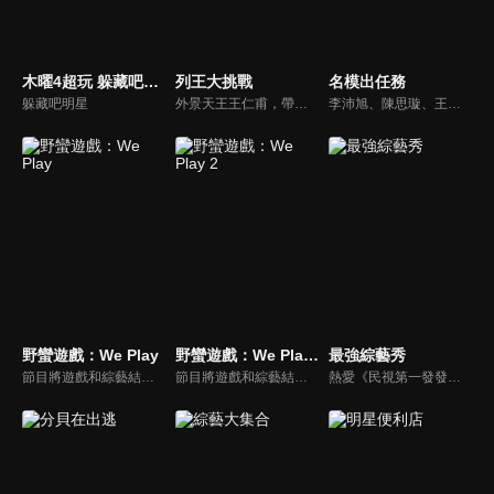
木曜4超玩 躲藏吧明星
列王大挑戰
名模出任務
躲藏吧明星
外景天王王仁甫，帶領初出茅廬、外景界新鮮人的陳漢典攜手主持，兩人各自率領自稱膽大包天的列王藝人團，在節目中相互挑戰對方害怕的極限，集結恐懼、互整、爆笑等綜藝效果，讓觀眾看看藝人們最野生的真情流露！
李沛旭、陳思璇、王尹平、杜詩梅與大愷等人，卸下名模華麗外表、包袱，全力闖關！全台灣顏值最高的外景實境真人秀節目，名模們又會激盪什麼逗趣爆笑的場面呢？
野蠻遊戲：We Play
野蠻遊戲：We Play 2
最強綜藝秀
節目將遊戲和綜藝結合在一起的新概念真人秀節目，成員們將進行無法預測的遊戲內容，提供多樣、新鮮的節目環節為看點，主持與來賓將在虛擬世界中，展開大規模遊戲的動作冒險。
節目將遊戲和綜藝結合在一起的新概念真人秀節目，成員們將進行無法預測的遊戲內容，提供多樣、新鮮的節目環節為看點，主持與來賓將在虛擬世界中，展開大規模遊戲的動作冒險。
熱愛《民視第一發發發》的忠實觀眾，一定要看！喜歡五花八門達人秀的網友，非追不可！愛看明星挑戰各種才藝表演的鐵粉，絕不能錯過！什麼都有，什麼都秀，請看《最強綜藝秀》！