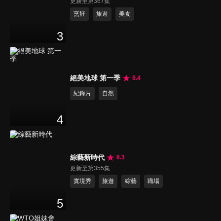
更新至第367集
烹飪
旅遊
美食
3
絕美地球 第一季
8.4
紀錄片
自然
4
綜藝新時代
8.3
更新至第355集
實境秀
旅遊
綜藝
職場
5