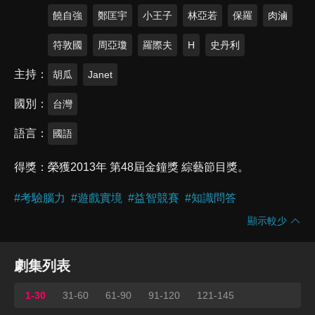
饒自強
鄭匡宇
小王子
林亞若
保羅
肉滷
符敦國
周亞瓊
羅際夫
H
史丹利
主持
胡瓜
Janet
國別
台灣
語言
國語
得獎
榮獲2013年 第48屆金鐘獎 綜藝節目獎。
#
考驗腦力
#
遊戲實境
#
益智競賽
#
知識問答
顯示較少
劇集列表
1-30
31-60
61-90
91-120
121-145