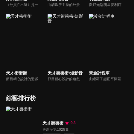
《分貝在出逃》是一檔新戶外音樂治癒綜藝，蘇醒、張遠等5位彼此相熟的嘉賓一起去戶外露營，在7天之內上演分貝出逃之旅，通過遊戲互動贏取「分貝值」來解鎖3場音樂會的舉辦權。節目集音樂元素、旅途元素和真人秀元素為一體，傳播音樂和友情的正能量。
由胡瓜所主持的外景綜藝節目，秉持著「幸福好運到，獎金送夠夠」的精神，和眾多藝人與鄉親同樂玩遊戲拿獎金，介紹各地的人文、美食、特產等，提供豐富多元的內容，不間斷的笑料，讓您忘卻一切煩惱、開懷大笑。
歡迎光臨明星便利店！你覺得便利店裡面有什麼？關東煮？茶葉蛋？還是讓你尖叫的大明星？一家擁有明星的便利店，到底有多稀奇，你會不會想要光臨呢？
天才衝衝衝
天才衝衝衝•短影音
黃金計程車
節目精心設計的遊戲內容，包括深受觀眾喜愛並且火紅於各大專院校的【TEMPO系列】，考驗藝人用肢體表達能力以及聯想能力的【你是WORD演】、【會演是英雄】，考驗英文程度的【EAR傳耳ABC】，超簡單、超爆笑的【看你怎麼說】，以及考驗藝人反應、機智以及隊友默契的【不可能的默契】等單元，逗趣又爆笑！
節目精心設計的遊戲內容，包括深受觀眾喜愛並且火紅於各大專院校的【TEMPO系列】，考驗藝人用肢體表達能力以及聯想能力的【你是WORD演】、【會演是英雄】，考驗英文程度的【EAR傳耳ABC】，超簡單、超爆笑的【看你怎麼說】，以及考驗藝人反應、機智以及隊友默契的【不可能的默契】等單元，逗趣又爆笑！
由總霸子趙正平開著計程車在街頭隨機找尋搭車路人，進行機智問答，如果十題答對就可以拿走金元寶！如果沒有答對，就把當前獎金減一個0然後發放！另外節目中總霸子趙正平還會帶我們遍尋美食名景。
綜藝排行榜
天才衝衝衝
9.3
更新至第1028集