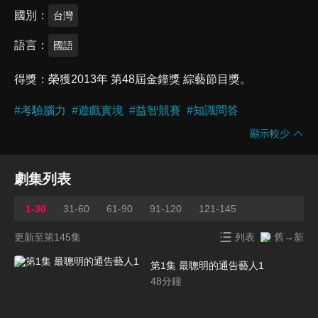
國別
台灣
語言
國語
得獎
榮獲2013年 第48屆金鐘獎 綜藝節目獎。
#
考驗腦力
#
遊戲實境
#
益智競賽
#
知識問答
顯示較少
劇集列表
1-30
31-60
61-90
91-120
121-145
更新至第145集
列表
舊→新
第1集 最聰明的通告藝人1
48
分鐘