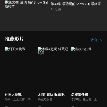
第30集 最聰明的Show Girl 最終章
48
分鐘
推薦影片
收合
列王大挑戰
木曜4超玩 躲藏吧明星
名模出任務
外景天王王仁甫，帶領初出茅廬、外景界新鮮人的陳漢典攜手主持，兩人各自率領自稱膽大包天的列王藝人團，在節目中相互挑戰對方害怕的極限，集結恐懼、互整、爆笑等綜藝效果，讓觀眾看看藝人們最野生的真情流露！
躲藏吧明星
李沛旭、陳思璇、王尹平、杜詩梅與大愷等人，卸下名模華麗外表、包袱，全力闖關！全台灣顏值最高的外景實境真人秀節目，名模們又會激盪什麼逗趣爆笑的場面呢？