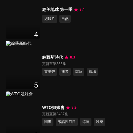
絕美地球 第一季
8.4
紀錄片
自然
4
綜藝新時代
8.3
更新至第355集
實境秀
旅遊
綜藝
職場
5
WTO姐妹會
8.9
更新至第3487集
國際
談話性節目
綜藝
娛樂