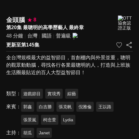
金頭腦
8
第20集 最聰明的高學歷藝人 最終章
48 分鐘
台灣
國語
普遍級
更新至第145集
全台灣規模最大的益智節目，首創棚內與外景並重，聰明
的觀眾動動腦，尋找各行各業最聰明的人，打造與上班族
生活圈最貼近的百人大型益智節目！
類型
遊戲節目
實境秀
綜藝
來賓
郭鑫
白吉勝
張克帆
倪雅倫
王以路
張景嵐
柯念萱
Lydia
主持
胡瓜
Janet