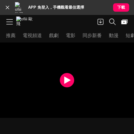
APP 免登入，手機觀看最佳選擇
下載
推薦
電視頻道
戲劇
電影
同步新番
動漫
短