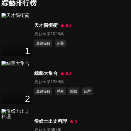
因為愛你
綜藝排行榜
72
分鐘
第97集 老天爺啊!! 這麼天兵也
天才衝衝衝
9.3
能夠當媽
更新至第1028集
72
分鐘
遊戲節目
綜藝
1
第98集 女漢子退散!! 女人味不
是與生俱來的
72
分鐘
綜藝大集合
9.1
第99集 男人就是欠罵!! 要管要
更新至第1280集
教才會乖?!
遊戲節目
戶外
綜藝
台灣
72
分鐘
2
第100集 獨生子女的悲與喜?!
另一半會懂嗎?!
詹姆士出走料理
9
72
分鐘
更新至第367集