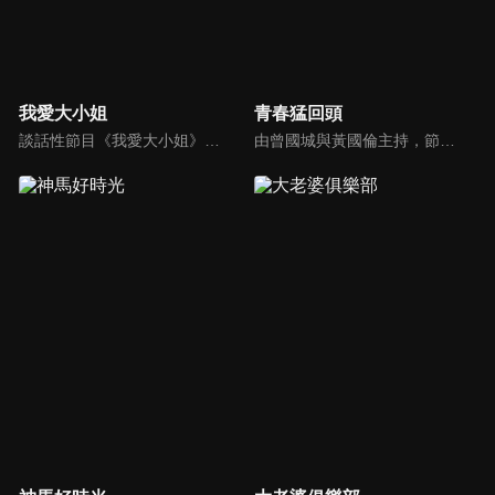
我愛大小姐
青春猛回頭
談話性節目《我愛大小姐》是由吳淡如、林慧萍主持的一檔談話性節目，講訴女人間的那些事。
由曾國城與黃國倫主持，節目中邀請20位20歲以下青少年組成青春團，另一邊則為年紀相較成熟的藝人來賓為不老團，每集分別就一件青少年必定遇見的事件討論，看兩個不同年代的人們，所擁有的不同看法與立場。帶領讓觀眾一起回到那些年的青春歲月！