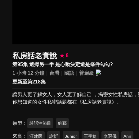
私房話老實說
8
第95集 選擇另一半 是心動決定還是條件勾勾?
1 小時 12 分鐘
台灣
國語
普遍級
更新至第218集
讓男人更了解女人，女人更了解自己 ，揭密女性私房話
你想知道的女性私密話題都在《私房話老實說》。
類型
談話性節目
綜藝
來賓
汪建民
謝忻
Junior
王宇婕
李冠儀
Ann