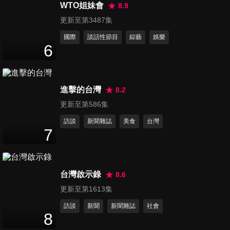
你在幹什麼?!
WTO姐妹會
8.9
72
分鐘
更新至第3487集
國際
談話性節目
綜藝
娛樂
第106集 人生180度大逆轉!! 超
6
完美人生調整術
72
分鐘
進擊的台灣
8.2
第107集 我話都說得那麼清楚!!
更新至第586集
你怎麼還聽不懂?!
72
分鐘
訪談
新聞雜誌
美食
台灣
7
第108集 寶貝!! 你的健忘症讓
我快崩潰
72
分鐘
台灣啟示錄
8.6
更新至第1613集
第109集 黑臉白臉怎麼演?! 孩
訪談
新聞
新聞雜誌
社會
子就要這樣教!!
8
72
分鐘