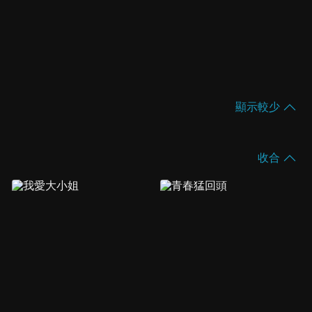
顯示較少
收合