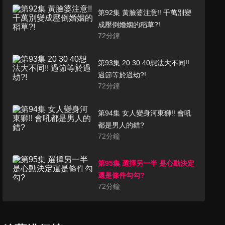
第92集 黃臉婆注意!! 千萬別變
成壓倒婚姻的稻草?!
72
分鐘
第93集 20 30 40想法大不同!!
過節等於過劫?!
72
分鐘
第94集 女人變身河東獅!! 會吼
都是男人的錯?
72
分鐘
第95集 選擇另一半 是心動決定
還是條件勾勾?
72
分鐘
第96集 親愛的!! 我不說實話是