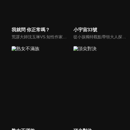
我就問 你正常嗎？
小宇宙33號
荒謬大師沈玉琳VS.知性作家​​于美人，首次聯手主持！雙方展現犀利又幽默的獨特主持風格引爆辛辣話題！
從小孩獨特觀點帶領大人探討最夯的生活話題、流行事物和現象，蹦出爆笑火花與意外笑果，節目風格是高、中、低年級版《大學生了沒》。