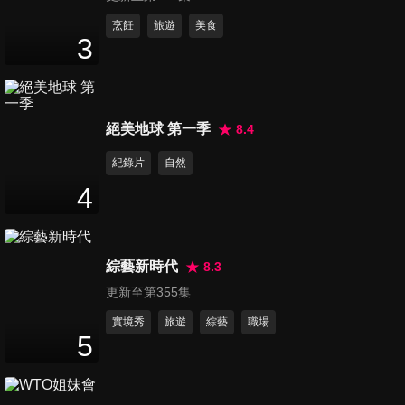
第101集 婆婆真的好可怕 中外
烹飪
旅遊
美食
3
媳婦大鬥法!!
72
分鐘
第102集 窩邊草是真愛還是阻
絕美地球 第一季
8.4
礙?!
72
分鐘
紀錄片
自然
4
第103集 我的老婆外遇了!! 夫
妻與兒子間的三角關係
72
分鐘
綜藝新時代
8.3
更新至第355集
第104集 愛情就像耐力賽 為什
麼都要我先說?!
實境秀
旅遊
綜藝
職場
5
72
分鐘
第105集 老公!! 我在生孩子時