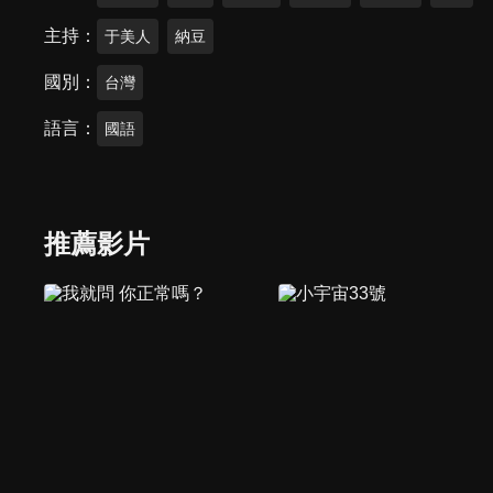
主持
于美人
納豆
國別
台灣
語言
國語
推薦影片