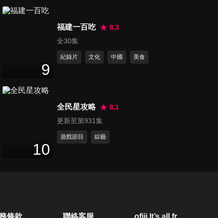
第110集 外國人看不懂!! 台灣
福建一百吃
過節怎麼那麼麻煩
8.3
72
分鐘
全30集
紀錄片
文化
中國
美食
第111集 長這副模樣不是我的
9
錯!! 變臉人生大成功
72
分鐘
全民星攻略
8.1
第112集 男人你不懂 女人睡前
更新至第931集
就是這麼忙!!
72
分鐘
遊戲節目
綜藝
10
第113集 男人 可以不要那麼假
會嗎?!
72
分鐘
第114集 有沒有那麼誇張!! 女
務條款
聯絡客服
ofiii lt’s all free