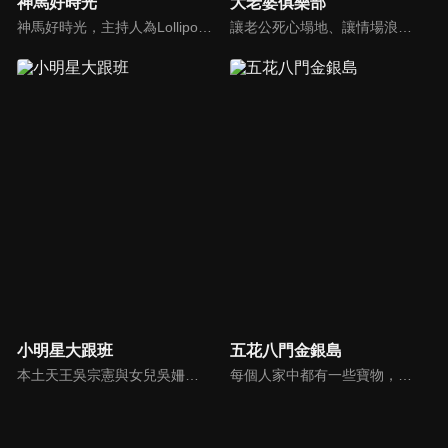
神馬好時光
大老婆俱樂部
神馬好時光，主持人為Lollipop-F的小煜、威廉以及蝴蝶姐姐。節目主打網路人氣正妹，每個神馬正妹各具特色和才藝，都會在節目中演出；節目除了會為觀眾介紹新奇的事物外，也會不定期介紹從未在電視上曝光的正妹，另外也將安排大牌藝人和神馬正妹即興演出，考驗她們的反應能力。
讓老公死心塌地、讓情場浪子甘心變成溫馴乖貓的女人們究竟有什麼驚人法寶？犀利又不失詼諧的訪談功力，加上爆炸性的辛辣話題，是您絕對不能錯過的節目。狄鶯、屈中恆聯手主持談話新節目《大老婆俱樂部》，辣媽狄鶯加上好好先生屈中恆，規劃每集都會邀請名人夫婦來討論現代婚姻的問題。
小明星大跟班
五花八門金銀島
本土天王吳宗憲與女兒吳姍儒（Sandy）搭檔主持，每集邀請來賓暢談演藝圈大小事，父女檔聯手笑果十足，老梗搭上新世代，最新組合強勢登場！
每個人家中都有一些寶物，但是也許你把這些寶物當成廢物！不管是寶物還是廢物，快把它帶來金銀島變現金吧！節目邀請來賓分享與其寶物之間的故事，還會安排不同領域的「鑒定大師」來對物品進行估價，現場並有明星意見團，用一般收藏家的角度來給予意見。