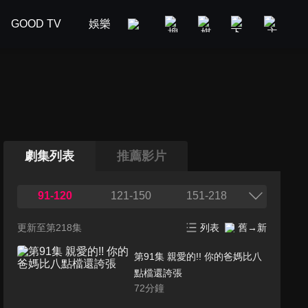
GOOD TV
娛樂
美食旅遊
新聞政論
汽車
劇集列表
推薦影片
91-120
121-150
151-218
更新至第218集
列表
舊→新
第91集 親愛的!! 你的爸媽比八
點檔還誇張
72
分鐘