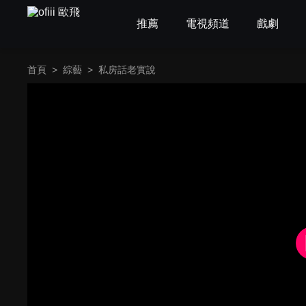
推薦
電視頻道
戲劇
首頁
>
綜藝
>
私房話老實說