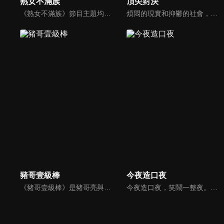
熟女不滿族
頂尖對決
《熟女不滿族》節目主題均有關25-49歲的未婚女性，這些熟女們漂亮卻擔心嫁不出去，獨立卻希望有人疼，最怕寂寞，只能用工作填滿時間，她們是最矛盾最不滿足的一群人。
煩悶的現實和抑鬱的社會，你需要的就是笑、大聲笑、開口笑，《頂尖對決》就要你笑到落ㄟ骸，最具綜藝實力的庹宗康，和喜感十足的納豆各自領軍對抗，藝人搞笑pk笑果十足，《頂尖對決》讓你忘掉一週煩惱！
豬哥壹級棒
今夜造口夜
《豬哥壹級棒》是豬哥亮與苗可麗主持的大型綜藝節目，看秀場天王豬哥亮獨特的豬式詼諧，增添了真性情、真感動，來賓分享自身感人故事，節目笑中帶淚猶如一場真情三溫暖。
今夜造口夜，笑鬧一整夜。以網路自製嘲諷節目走紅、在網路擁有廣大支持群眾和影響力的主播「視網膜」，藉此一揉合綜藝與喜劇之談話性節目，帶觀眾以輕鬆之方式，瞭解時下最熱門、最能引起共鳴的社會議題、現象和人物。 多元的切入角度、最輕鬆易懂的議題剖析、言論尺度不設限！