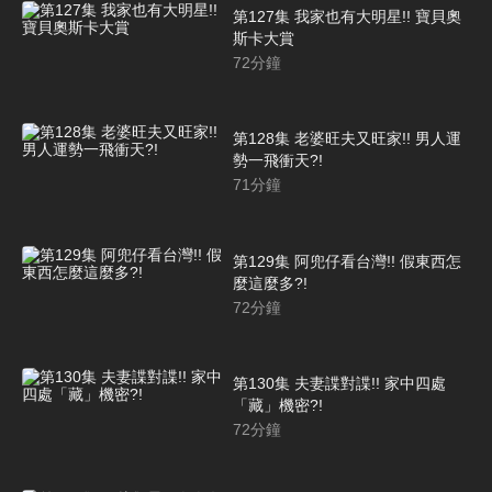
第127集 我家也有大明星!! 寶貝奧
斯卡大賞
72
分鐘
第128集 老婆旺夫又旺家!! 男人運
勢一飛衝天?!
71
分鐘
第129集 阿兜仔看台灣!! 假東西怎
麼這麼多?!
72
分鐘
第130集 夫妻諜對諜!! 家中四處
「藏」機密?!
72
分鐘