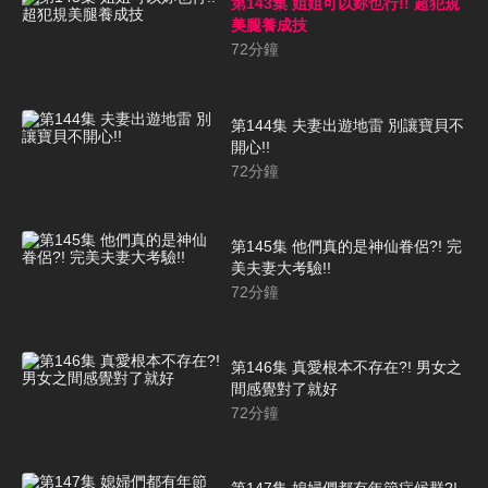
第143集 姐姐可以妳也行!! 超犯規
美腿養成技
72
分鐘
第144集 夫妻出遊地雷 別讓寶貝不
開心!!
72
分鐘
第145集 他們真的是神仙眷侶?! 完
美夫妻大考驗!!
72
分鐘
第146集 真愛根本不存在?! 男女之
間感覺對了就好
72
分鐘