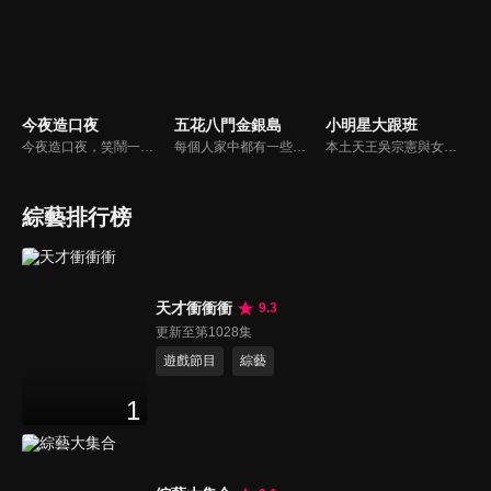
今夜造口夜
五花八門金銀島
小明星大跟班
今夜造口夜，笑鬧一整夜。以網路自製嘲諷節目走紅、在網路擁有廣大支持群眾和影響力的主播「視網膜」，藉此一揉合綜藝與喜劇之談話性節目，帶觀眾以輕鬆之方式，瞭解時下最熱門、最能引起共鳴的社會議題、現象和人物。 多元的切入角度、最輕鬆易懂的議題剖析、言論尺度不設限！
每個人家中都有一些寶物，但是也許你把這些寶物當成廢物！不管是寶物還是廢物，快把它帶來金銀島變現金吧！節目邀請來賓分享與其寶物之間的故事，還會安排不同領域的「鑒定大師」來對物品進行估價，現場並有明星意見團，用一般收藏家的角度來給予意見。
本土天王吳宗憲與女兒吳姍儒（Sandy）搭檔主持，每集邀請來賓暢談演藝圈大小事，父女檔聯手笑果十足，老梗搭上新世代，最新組合強勢登場！
綜藝排行榜
天才衝衝衝
9.3
更新至第1028集
遊戲節目
綜藝
1