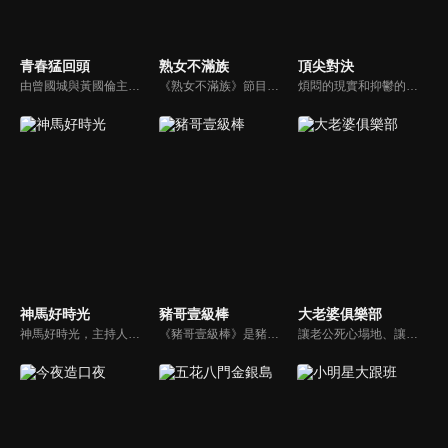
青春猛回頭
熟女不滿族
頂尖對決
由曾國城與黃國倫主持，節目中邀請20位20歲以下青少年組成青春團，另一邊則為年紀相較成熟的藝人來賓為不老團，每集分別就一件青少年必定遇見的事件討論，看兩個不同年代的人們，所擁有的不同看法與立場。帶領讓觀眾一起回到那些年的青春歲月！
《熟女不滿族》節目主題均有關25-49歲的未婚女性，這些熟女們漂亮卻擔心嫁不出去，獨立卻希望有人疼，最怕寂寞，只能用工作填滿時間，她們是最矛盾最不滿足的一群人。
煩悶的現實和抑鬱的社會，你需要的就是笑、大聲笑、開口笑，《頂尖對決》就要你笑到落ㄟ骸，最具綜藝實力的庹宗康，和喜感十足的納豆各自領軍對抗，藝人搞笑pk笑果十足，《頂尖對決》讓你忘掉一週煩惱！
神馬好時光
豬哥壹級棒
大老婆俱樂部
神馬好時光，主持人為Lollipop-F的小煜、威廉以及蝴蝶姐姐。節目主打網路人氣正妹，每個神馬正妹各具特色和才藝，都會在節目中演出；節目除了會為觀眾介紹新奇的事物外，也會不定期介紹從未在電視上曝光的正妹，另外也將安排大牌藝人和神馬正妹即興演出，考驗她們的反應能力。
《豬哥壹級棒》是豬哥亮與苗可麗主持的大型綜藝節目，看秀場天王豬哥亮獨特的豬式詼諧，增添了真性情、真感動，來賓分享自身感人故事，節目笑中帶淚猶如一場真情三溫暖。
讓老公死心塌地、讓情場浪子甘心變成溫馴乖貓的女人們究竟有什麼驚人法寶？犀利又不失詼諧的訪談功力，加上爆炸性的辛辣話題，是您絕對不能錯過的節目。狄鶯、屈中恆聯手主持談話新節目《大老婆俱樂部》，辣媽狄鶯加上好好先生屈中恆，規劃每集都會邀請名人夫婦來討論現代婚姻的問題。