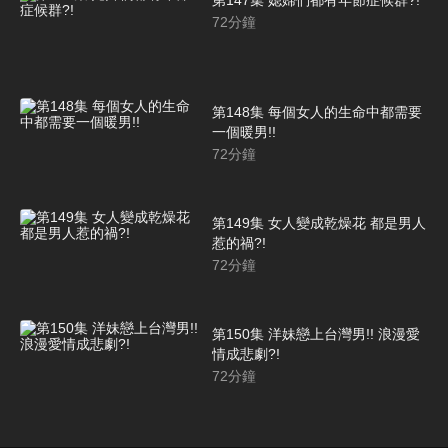
第147集 媳婦們都有年節症候群?!
72
分鐘
第148集 每個女人的生命中都需要
一個暖男!!
72
分鐘
第149集 女人變成乾燥花 都是男人
惹的禍?!
72
分鐘
第150集 洋妹戀上台灣男!! 浪漫愛
情成悲劇?!
72
分鐘