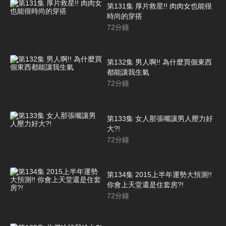
第131集 厚片救星!! 肉肉女也能很
時尚的穿搭
72
分鐘
第132集 男人啊!! 為什麼買個東西
都能讓我生氣
72
分鐘
第133集 女人那張嘴讓男人壓力好
大?!
72
分鐘
第134集 2015上半年運勢大預測!!
你會上天堂還是住套房?!
72
分鐘