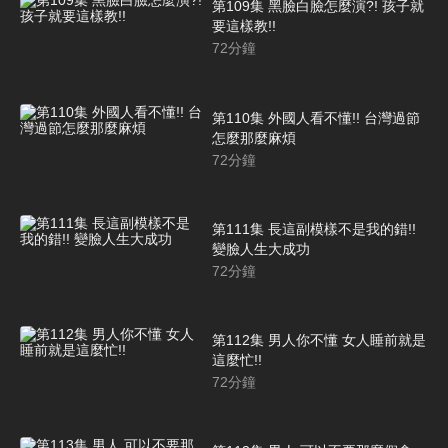
第109集 黑臉白臉怎麼演?! 孩子就
要這樣教!!
72
分鐘
第110集 外國人看不懂!! 台灣過節
怎麼那麼麻煩
72
分鐘
第111集 長這副模樣不是我的錯!!
變臉人生大成功
72
分鐘
第112集 男人你不懂 女人睡前就是
這麼忙!!
72
分鐘