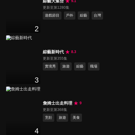
綜藝大集合
9.1
更新至第1280集
遊戲節目
戶外
綜藝
台灣
2
綜藝新時代
8.3
更新至第355集
實境秀
旅遊
綜藝
職場
3
詹姆士出走料理
9
更新至第368集
烹飪
旅遊
美食
4