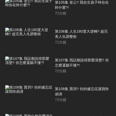
第105集 老公!! 我在生孩子時你在
幹什麼?!
72
分鐘
第106集 人生180度大逆轉!! 超完
美人生調整術
72
分鐘
第107集 我話都說得那麼清楚!! 你
怎麼還聽不懂?!
72
分鐘
第108集 寶貝!! 你的健忘症讓我快
崩潰
72
分鐘