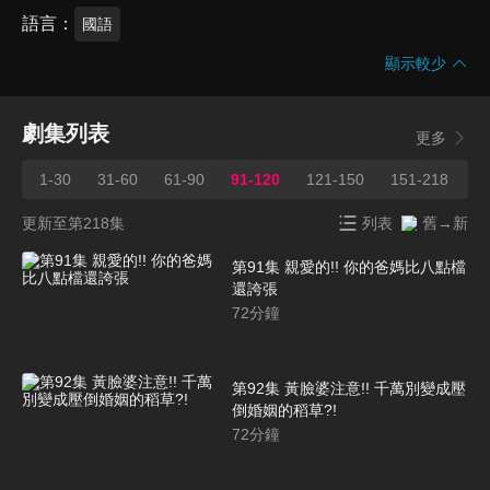
語言
國語
顯示較少
劇集列表
更多
1-30
31-60
61-90
91-120
121-150
151-218
更新至第218集
列表
舊→新
第91集 親愛的!! 你的爸媽比八點檔
還誇張
72
分鐘
第92集 黃臉婆注意!! 千萬別變成壓
倒婚姻的稻草?!
72
分鐘