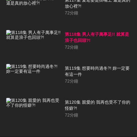
第117集 愛老婆是掛嘴上 還是真的
放心裡?!
72
分鐘
第118集 男人有子萬事足!! 就算是
浪子也回頭?!
72
分鐘
第119集 想要時尚過冬?! 妳一定要
有這一件
72
分鐘
第120集 親愛的 我再也受不了你的
怪癖?!
72
分鐘