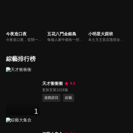
今夜造口夜
五花八門金銀島
小明星大跟班
今夜造口夜，笑鬧一整夜。以網路自製嘲諷節目走紅、在網路擁有廣大支持群眾和影響力的主播「視網膜」，藉此一揉合綜藝與喜劇之談話性節目，帶觀眾以輕鬆之方式，瞭解時下最熱門、最能引起共鳴的社會議題、現象和人物。 多元的切入角度、最輕鬆易懂的議題剖析、言論尺度不設限！
每個人家中都有一些寶物，但是也許你把這些寶物當成廢物！不管是寶物還是廢物，快把它帶來金銀島變現金吧！節目邀請來賓分享與其寶物之間的故事，還會安排不同領域的「鑒定大師」來對物品進行估價，現場並有明星意見團，用一般收藏家的角度來給予意見。
本土天王吳宗憲與女兒吳姍儒（Sandy）搭檔主持，每集邀請來賓暢談演藝圈大小事，父女檔聯手笑果十足，老梗搭上新世代，最新組合強勢登場！
綜藝排行榜
天才衝衝衝
9.3
更新至第1028集
遊戲節目
綜藝
1