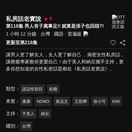
私房話老實說
8
第118集 男人有子萬事足!! 就算是浪子也回頭?!
1 小時 12 分鐘
台灣
國語
普遍級
更新至第218集
讓男人更了解女人，女人更了解自己 ，揭密女性私房話，
讓療癒專家教你更愛自己！由于美人和納豆攜手主持，更
多你想知道的女性私密話題都在《私房話老實說》。
類型
談話性節目
綜藝
來賓
康康
NONO
黃品文
王彩樺
徐小可
KIKI
主持
于美人
納豆
國別
台灣