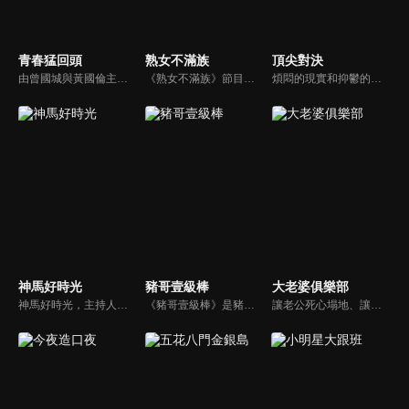
青春猛回頭
熟女不滿族
頂尖對決
由曾國城與黃國倫主持，節目中邀請20位20歲以下青少年組成青春團，另一邊則為年紀相較成熟的藝人來賓為不老團，每集分別就一件青少年必定遇見的事件討論，看兩個不同年代的人們，所擁有的不同看法與立場。帶領讓觀眾一起回到那些年的青春歲月！
《熟女不滿族》節目主題均有關25-49歲的未婚女性，這些熟女們漂亮卻擔心嫁不出去，獨立卻希望有人疼，最怕寂寞，只能用工作填滿時間，她們是最矛盾最不滿足的一群人。
煩悶的現實和抑鬱的社會，你需要的就是笑、大聲笑、開口笑，《頂尖對決》就要你笑到落ㄟ骸，最具綜藝實力的庹宗康，和喜感十足的納豆各自領軍對抗，藝人搞笑pk笑果十足，《頂尖對決》讓你忘掉一週煩惱！
神馬好時光
豬哥壹級棒
大老婆俱樂部
神馬好時光，主持人為Lollipop-F的小煜、威廉以及蝴蝶姐姐。節目主打網路人氣正妹，每個神馬正妹各具特色和才藝，都會在節目中演出；節目除了會為觀眾介紹新奇的事物外，也會不定期介紹從未在電視上曝光的正妹，另外也將安排大牌藝人和神馬正妹即興演出，考驗她們的反應能力。
《豬哥壹級棒》是豬哥亮與苗可麗主持的大型綜藝節目，看秀場天王豬哥亮獨特的豬式詼諧，增添了真性情、真感動，來賓分享自身感人故事，節目笑中帶淚猶如一場真情三溫暖。
讓老公死心塌地、讓情場浪子甘心變成溫馴乖貓的女人們究竟有什麼驚人法寶？犀利又不失詼諧的訪談功力，加上爆炸性的辛辣話題，是您絕對不能錯過的節目。狄鶯、屈中恆聯手主持談話新節目《大老婆俱樂部》，辣媽狄鶯加上好好先生屈中恆，規劃每集都會邀請名人夫婦來討論現代婚姻的問題。