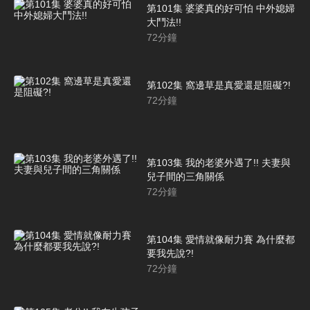
第101集 婆婆真的好可怕 中外媳婦
大鬥法!!
72
分鐘
第102集 窩邊草是真愛還是阻礙?!
72
分鐘
第103集 我的老婆外遇了!! 夫妻與
兒子間的三角關係
72
分鐘
第104集 愛情就像耐力賽 為什麼都
要我先說?!
72
分鐘