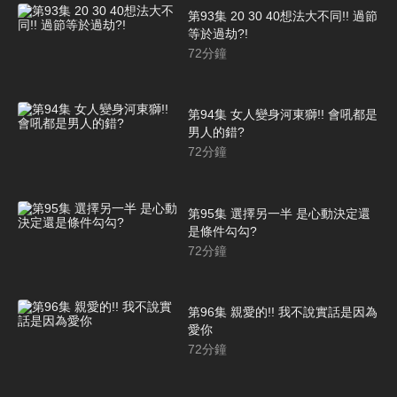
第93集 20 30 40想法大不同!! 過節
等於過劫?!
72
分鐘
第94集 女人變身河東獅!! 會吼都是
男人的錯?
72
分鐘
第95集 選擇另一半 是心動決定還
是條件勾勾?
72
分鐘
第96集 親愛的!! 我不說實話是因為
愛你
72
分鐘