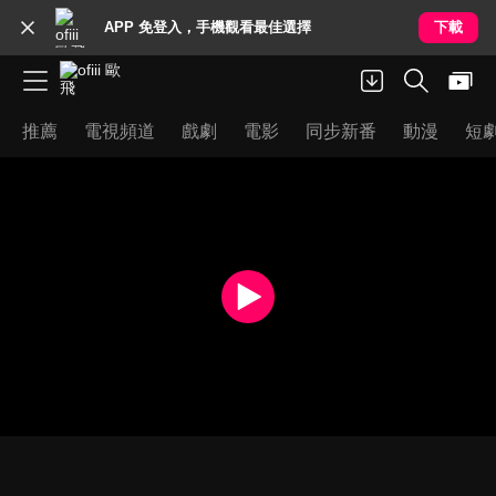
APP 免登入，手機觀看最佳選擇
下載
推薦
電視頻道
戲劇
電影
同步新番
動漫
短