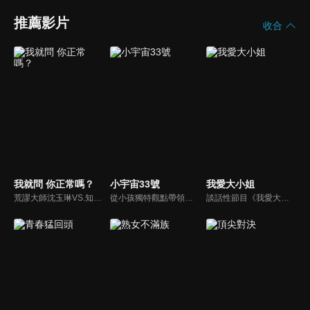
推薦影片
收合
我就問 你正常嗎？
小宇宙33號
我愛大小姐
荒謬大師沈玉琳VS.知性作家​​于美人，首次聯手主持！雙方展現犀利又幽默的獨特主持風格引爆辛辣話題！
從小孩獨特觀點帶領大人探討最夯的生活話題、流行事物和現象，蹦出爆笑火花與意外笑果，節目風格是高、中、低年級版《大學生了沒》。
談話性節目《我愛大小姐》是由吳淡如、林慧萍主持的一檔談話性節目，講訴女人間的那些事。