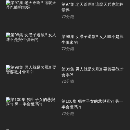
第97集 老天爺啊!! 這麼天兵也能夠
當媽
72
分鐘
第98集 女漢子退散!! 女人味不是與
生俱來的
72
分鐘
第99集 男人就是欠罵!! 要管要教才
會乖?!
72
分鐘
第100集 獨生子女的悲與喜?! 另一
半會懂嗎?!
72
分鐘