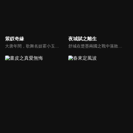
紫釵奇緣
夜城賦之離生
大唐年間，歌舞名妓霍小玉、風流俠客納蘭東、書香才子李益和巾幗紅顏盧靖瀾為首的風騷人物，彼此錯綜複雜的命運與感情糾葛。一場指腹為婚的誤會，造成浪漫卻無果的錯點鴛鴦，他們在階級差異與強權壓迫中勇於追求真愛，在宮廷權謀與世俗現實的拉扯中身不由己地被推向命運的叉路...
舒城在楚墨兩國之戰中落敗，並成為了墨國五皇女莫茴的魂器。失去自我意識的舒城跟隨姐姐莫茹回到墨國，面對失而復得的妹妹，莫茹欣喜又憂慮。為了保護親人和國家她棄醫從戎，甚至為了保護莫茴不惜被砍掉一條手臂，然而這一切都阻擋不了局勢的動盪不安...