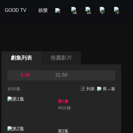
GOOD TV
娛樂
美食旅遊
新聞政論
汽車
劇集列表
推薦影片
1-30
31-50
全50集
列表
舊→新
第1集
45
分鐘
第2集