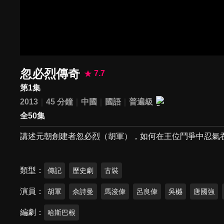
忽必烈傳奇
7.7
第1集
2013
45 分鐘
中國
國語
普遍級
全50集
講述元朝創建者忽必烈（胡軍），如何在王位鬥爭中忍氣
類型
傳記
歷史劇
古裝
演員
胡軍
佘詩曼
馬浚偉
呂良偉
吳樾
唐國強
編劇
哈斯巴根