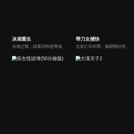
冰湖重生
帶刀女捕快
冰湖之戰，諸葛玥和楚喬落入冰湖，楚喬被燕洵所救，得知諸葛玥已死，她尋機刺殺燕洵，為諸葛玥報仇。楚喬在卞唐幾次三番受到一位神秘男子的幫助，她有種似曾相識的感覺，不禁懷疑諸葛玥還活著。燕洵變本加厲，掀起四國紛亂。最終，楚喬能否平定天下並再與諸葛玥重聚？
北宋仁宗年間，聽聞開封府有人擊鼓喊冤，蘭桂坊女大廚勝男（姜鴻）策馬飛奔去為民請命。柳明月（佘詩曼）是婦道人家，雖與勝男出身不同，但都莫名被捲入連環命案。自明月與勝男捲入命案後，他們各展所長，幫助朝廷破案，仁宗帝下旨，封她們為＂帶刀女捕快＂，成為包拯的左膀右臂，協助開封府衙。