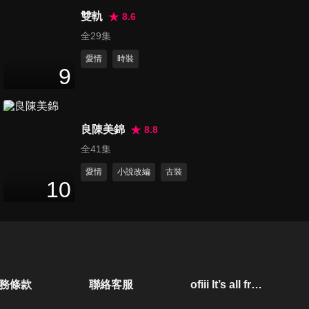
45
分鐘
雙軌
8.6
全29集
愛情
時裝
第21集
9
45
分鐘
良陳美錦
8.8
第22集
全41集
45
分鐘
愛情
小說改編
古裝
10
第23集
45
分鐘
第24集
務條款
聯絡客服
ofiii lt’s all free
45
分鐘