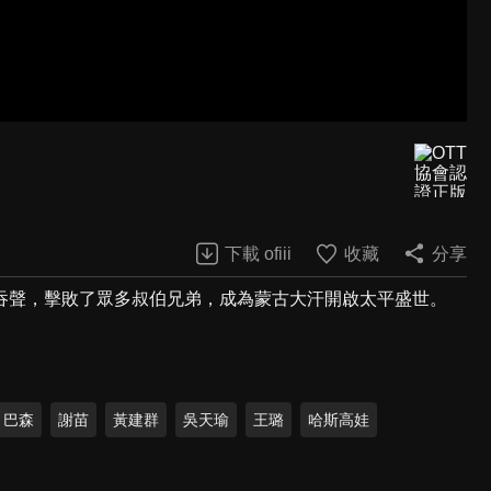
下載 ofiii
收藏
分享
吞聲，擊敗了眾多叔伯兄弟，成為蒙古大汗開啟太平盛世。
巴森
謝苗
黃建群
吳天瑜
王璐
哈斯高娃