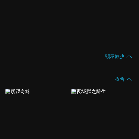
顯示較少
收合