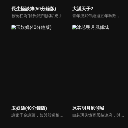
長生怪談簿(50分鐘版)
大漢天子2
被冤枉為“徐氏滅門慘案”兇手的主人公在多年後深陷倖存者的複仇圈套，成功說服其共同對抗真兇，並找出真相的故事。整個故事發生在一個荒山客棧，眾人鬥智斗勇，一步步揭開每個人的秘密，還原案件本來面目。
青年漢武帝經過五年執政，平息後宮勢力、抗拒外患入侵、粉碎政變陰謀，坐穩了皇帝寶座，正是開展雄才大略之時。能臣汲黯受到賞識，並引薦另一位奇才主父偃，漢武帝視其張固再世，委以重任。國力強盛使漢武帝屢屢北伐外族，只是規模巨大的戰爭使漢室逐漸捉襟見肘，諸侯勢力蠢蠢欲動。
玉奴嬌(40分鐘版)
冰芯明月夙傾城
謝家千金謝蘊，曾與殷稷相識相愛，卻被誤會為背叛殷稷轉嫁齊王的始亂終棄之人。殷稷登上王位後，開啟了謝蘊地獄般的宮廷生活。謝蘊在與殷稷的愛恨糾葛中依然守住本心，兩人攜手粉碎了逆賊的陰謀。
白芯玥失憶寄居赫連府，與赫連夙在查探身世的過程中糾纏不清，彼此間情愫暗生。然而，藍羽軍的謎團、玄璃珠的秘密、以及潛伏在暗處的千機閣，讓他們步步驚心。白芯玥曾經的青梅竹馬沈瀾熠，如今卻是隱藏黑暗勢力的操控者，在愛與仇恨間掙扎。赫連夙和白芯玥能否衝破重重阻礙，找回真相？