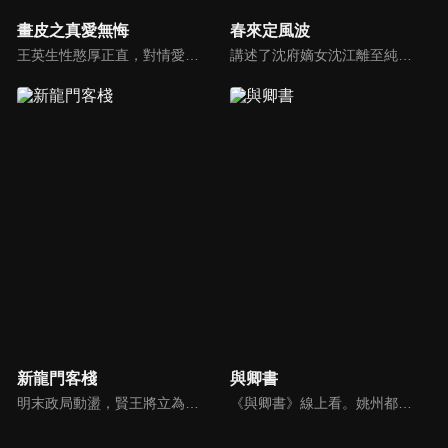
畫皮之真愛無悔
春來定風波
王英生性憨厚正直，對情愛遲鈍，卻因宿命與狐妖小唯有著千絲萬縷的牽絆。公主李靜一心嚮往自由，對王英情深不悔，卻因身份懸殊而屢遭拒絕。小唯因愛癡狂，甘願燃盡千年妖力只為再續前緣。情感糾葛中，三人因情相爭，面對命運給出的選擇題，他們能否突破宿命，走向希望的未來。
講述了沈府嫡女沈江離至純至善，成婚夜被設計與二少主陸景明有夫妻之實，還遭陷害禁足祠堂。分娩遇難被救後兒子焱焱卻有頑疾，藥只有陸家有，沈江離為救子重回陸府。她打臉刁難者，揭開當年被陷害的陰謀，也解開與陸景明的誤會，焱焱則神助攻兩人破鏡重圓。
新龍門客棧
與卿書
明末政局動盪，賢王將立為太子，引來敬王與東廠曹少欽暗中謀害。錦衣衛周淮安護送英王遇伏，逃亡途中攜小王爺求助俠女邱莫言，並逃至龍門島。女掌櫃金鑲玉傾心周淮安，三人情義糾葛。最終周力挫奸黨、昭雪忠冤，成就開海開市大業，功成隱退，金鑲玉守候不渝。
《與卿書》線上看。姚州都督左經綸在上任途中誤入與世隔絕的村落—桃花塢，這裡有一個奇特的習俗，女子只有談過戀愛才算成年，左經綸突然出現在柳卿卿的「阿羅風」上任儀式，被族人認定為天意，強行留下左經綸在桃花塢……