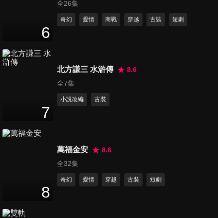
全26集
奇幻
愛情
商戰
穿越
古裝
短劇
第16集
6
46
分鐘
北方謙三 水滸傳
8.6
第17集
45
分鐘
全7集
小說改編
古裝
7
第18集
45
分鐘
萬福金安
8.6
全32集
第19集
奇幻
愛情
穿越
古裝
短劇
46
分鐘
8
第20集