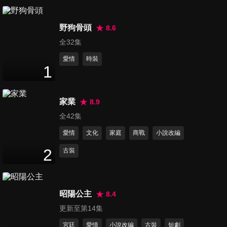
第7集
野狗骨頭
8.6
46
分鐘
全32集
愛情
時裝
1
第8集
45
分鐘
家業
8.9
全42集
第9集
愛情
文化
家庭
商戰
小說改編
45
分鐘
2
古裝
第10集
46
分鐘
昭陽公主
8.4
更新至第14集
第11集
宮廷
愛情
小說改編
古裝
短劇