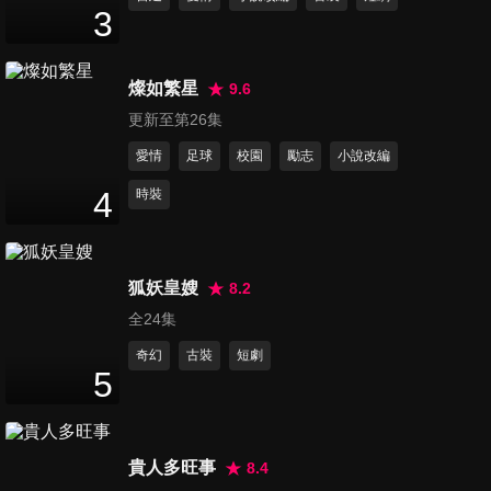
3
45
分鐘
燦如繁星
9.6
第12集
更新至第26集
45
分鐘
愛情
足球
校園
勵志
小說改編
4
時裝
第13集
45
分鐘
狐妖皇嫂
8.2
全24集
第14集
45
分鐘
奇幻
古裝
短劇
5
第15集
45
分鐘
貴人多旺事
8.4