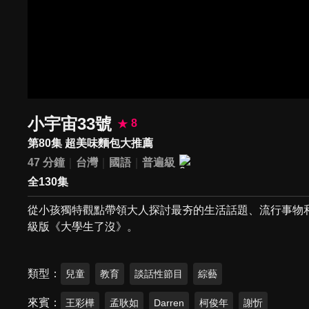
小宇宙33號
8
第80集 超美味麵包大推薦
47 分鐘
台灣
國語
普遍級
全130集
從小孩獨特觀點帶領大人探討最夯的生活話題、流行事物
級版《大學生了沒》。
類型
兒童
教育
談話性節目
綜藝
來賓
王彩樺
孟耿如
Darren
柯俊年
謝忻