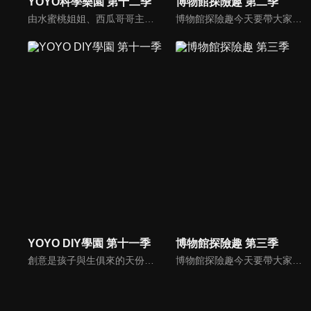
YOYO科學樂園 第十二季
博物館探險趣 第二季
由水蜜桃姐姐、西瓜哥哥主持，帶領小朋友學習簡單的科學知識。
博物館探險趣今天要帶大家前往布袋戲的世界。西瓜哥哥與草莓姊姊演出武松打虎戲碼，西瓜松不忍棒打裝可愛的草莓老虎，正當兩人擔心短劇不知如何收尾，威璁老師出現了，帶他們到有戲看有戲演的地方參觀。
YOYO DIY學園 第十一季
博物館探險趣 第三季
創意是孩子與生俱來的天份，本節目帶家長與小朋友一起做有趣又好玩的美勞作品，一同體會親子DIY的樂趣，共享歡樂親子時光，培養小朋友在各方面的均衡發展。
博物館探險趣今天要帶大家前往布袋戲的世界。西瓜哥哥與草莓姊姊演出武松打虎戲碼，西瓜松不忍棒打裝可愛的草莓老虎，正當兩人擔心短劇不知如何收尾，威璁老師出現了，帶他們到有戲看有戲演的地方參觀。