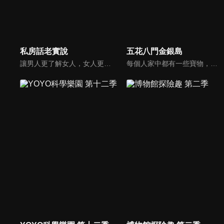
私房話老實說
五花八門金銀島
讓男人更了解女人，女人更了解自己 ，揭密女性私房話，讓療癒專家教你更愛自己！由于美人和納豆攜手主持，更多你想知道的女性私密話題都在《私房話老實說》。
每個人家中都有一些寶物，但是也許你把這些寶物當成廢物！不管是寶物還是廢物，快把它帶來金銀島變現金吧！節目邀請來賓分享與其寶物之間的故事，還會安排不同領域的「鑒定大師」來對物品進行估價，現場並有明星意見團，用一般收藏家的角度來給予意見。