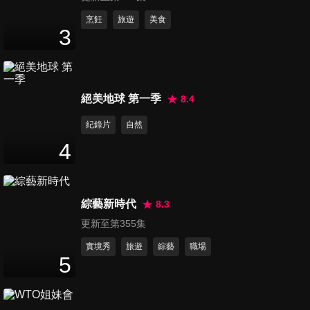
第71集 新奇小物大推薦!! 小宇
烹飪
旅遊
美食
3
宙競標大會
47
分鐘
第72集 音樂也能這樣玩!! 令你
絕美地球 第一季
8.4
意想不到的另類樂團
47
分鐘
紀錄片
自然
4
第73集 同個父母生為何差這麼
多?! 我的手足是人生勝利組
47
分鐘
綜藝新時代
8.3
更新至第355集
第74集 高中制服也能很有型?!
全台制服美少女大集合!!
實境秀
旅遊
綜藝
職場
5
47
分鐘
第75集 家長與孩子最頭痛的一