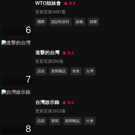
刻!!
WTO姐妹會
8.9
47
分鐘
更新至第3487集
國際
談話性節目
綜藝
娛樂
第76集 你的荷包永遠裝不滿?!
6
47
分鐘
進擊的台灣
8.2
第77集 小宇宙暑假特別企劃 最
更新至第586集
強少男少女選拔賽
47
分鐘
訪談
新聞雜誌
美食
台灣
7
第78集 最強好聲音強勢來襲!!
小宇宙歌神爭霸戰
47
分鐘
台灣啟示錄
8.6
更新至第1613集
第79集 青少年瘋留學!! 國外留
訪談
新聞
新聞雜誌
社會
學生活大公開
8
47
分鐘