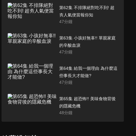
第62集 不排隊絕對吃不到! 超
夯人氣便當報你知
47
分鐘
第63集 小孩好無辜!! 單親家庭
的辛酸血淚
47
分鐘
第64集 給我一個理由 為什麼這
些事長大才能做?
47
分鐘
第65集 超恐怖!! 美味食物背後
的隱藏危機
48
分鐘
第66集 炎炎夏日消暑聖品!! 全