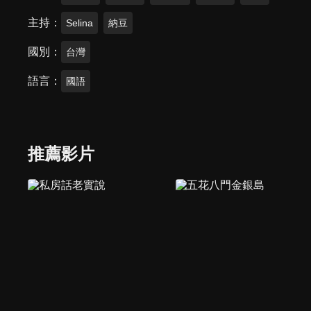
主持
Selina
納豆
國別
台灣
語言
國語
推薦影片