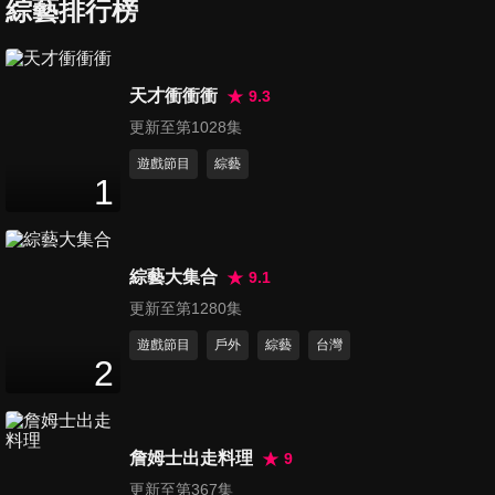
台夢幻冰品大推薦
綜藝排行榜
47
分鐘
第67集 她們是國中生心中的女
天才衝衝衝
9.3
神!!
更新至第1028集
48
分鐘
遊戲節目
綜藝
1
第68集 青少年情竇初開 兩代傳
情方式大不同!!
47
分鐘
綜藝大集合
9.1
第69集 小宇宙暑期特別企劃!!
更新至第1280集
最強少男少女選拔會
遊戲節目
戶外
綜藝
台灣
47
分鐘
2
第70集 賺錢靠自己!! 青少年的
職場生活
詹姆士出走料理
9
47
分鐘
更新至第367集