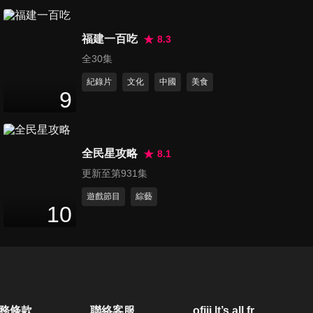
第80集 超美味麵包大推薦
47
分鐘
福建一百吃
8.3
全30集
紀錄片
文化
中國
美食
第81集 小宇宙暑期特別企劃!!
9
最強少男少女選拔會
47
分鐘
全民星攻略
8.1
第82集 可愛小物大推薦!! 小宇
更新至第931集
宙競標大會
47
分鐘
遊戲節目
綜藝
10
第83集 沒有異性的日子!! 女校
的神秘生活大公開
47
分鐘
第84集 他們都是網路大明星?!
務條款
聯絡客服
ofiii lt’s all free