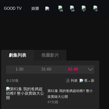
GOOD TV
娛樂
美食旅遊
新聞政論
汽車
劇集列表
推薦影片
1-30
31-60
61-90
全130集
列表
舊→新
第61集 我的爸媽超幼稚!! 整小
孩實錄大公開
47
分鐘