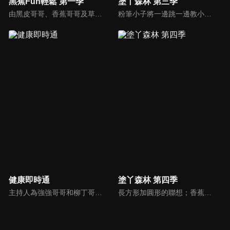
黑蕉Fun輕鬆 第一季
塗丫森林 第三季
由黑皮哥哥、香蕉哥哥及草莓姐姐共同主持。帶著孩子與黑皮哥哥一同冒險旅行、一起來聽香蕉哥哥講故事、再到草莓姐姐的音樂教室裡，與草莓一起唱出好聲音。
粉筆小子將一邊跳一邊教小朋友各種家禽；機器人教我們畫小雞；香蕉哥哥教大家用彈殼畫出不一樣的圖畫；三暉幼稚園的小朋友與大家一起用紙盤畫畫。
健康即時通
塗丫森林 第四季
主持人為強強哥哥和柳丁哥哥。介紹許多健康資訊，為大家開闢一個的健康新天地。
長方形加圓形的聯想；香蕉哥哥教爬丫爬的動態遊戲畫；彩色小子表演褐色聯想。