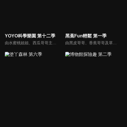
YOYO科學樂園 第十二季
黑蕉Fun輕鬆 第一季
由水蜜桃姐姐、西瓜哥哥主持，帶領小朋友學習簡單的科學知識。
由黑皮哥哥、香蕉哥哥及草莓姐姐共同主持。帶著孩子與黑皮哥哥一同冒險旅行、一起來聽香蕉哥哥講故事、再到草莓姐姐的音樂教室裡，與草莓一起唱出好聲音。