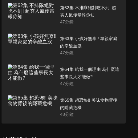
第62集 不排隊絕對吃不到! 超
夯人氣便當報你知
47
分鐘
第63集 小孩好無辜!! 單親家庭
的辛酸血淚
47
分鐘
第64集 給我一個理由 為什麼這
些事長大才能做?
47
分鐘
第65集 超恐怖!! 美味食物背後
的隱藏危機
48
分鐘
第66集 炎炎夏日消暑聖品!! 全