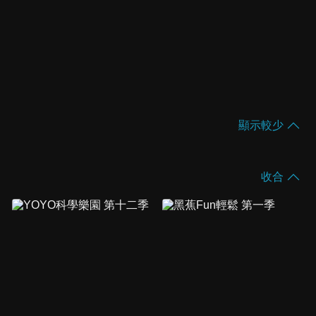
顯示較少
收合