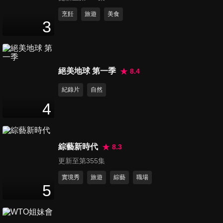
第71集 新奇小物大推薦!! 小宇
烹飪
旅遊
美食
3
宙競標大會
47
分鐘
第72集 音樂也能這樣玩!! 令你
絕美地球 第一季
8.4
意想不到的另類樂團
47
分鐘
紀錄片
自然
4
第73集 同個父母生為何差這麼
多?! 我的手足是人生勝利組
47
分鐘
綜藝新時代
8.3
更新至第355集
第74集 高中制服也能很有型?!
全台制服美少女大集合!!
實境秀
旅遊
綜藝
職場
5
47
分鐘
第75集 家長與孩子最頭痛的一