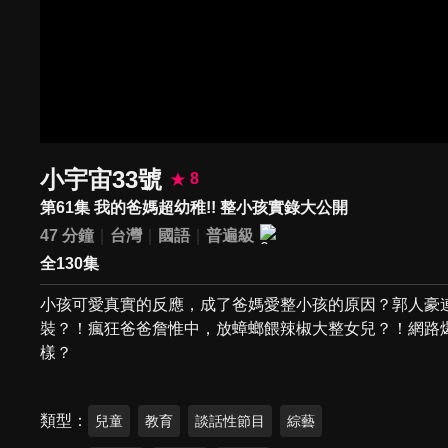
小宇宙33號
8
第61集 我的爸媽超幼稚!! 整小孩實錄大公開
47 分鐘
台灣
國語
普遍級
全130集
小孩可愛真實的反應，成了爸媽愛整小孩的原因？郭人豪
裝？！瘋狂爸爸詹惟中，放蟑螂餵辣椒大整女兒？！網路
樣？
類型
兒童
教育
談話性節目
綜藝