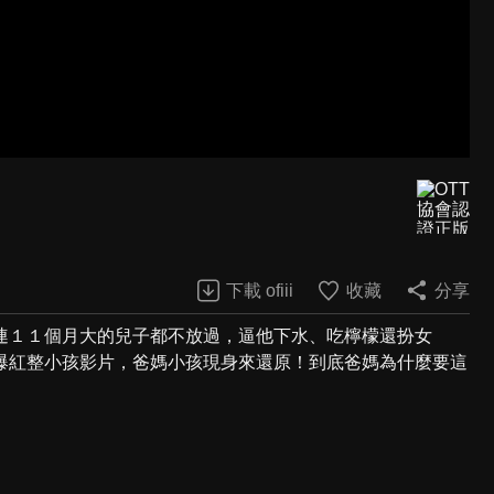
下載 ofiii
收藏
分享
連１１個月大的兒子都不放過，逼他下水、吃檸檬還扮女
爆紅整小孩影片，爸媽小孩現身來還原！到底爸媽為什麼要這