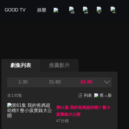
GOOD TV
娛樂
美食旅遊
新聞政論
汽車
劇集列表
推薦影片
1-30
31-60
61-90
全130集
列表
舊→新
第61集 我的爸媽超幼稚!! 整小
孩實錄大公開
47
分鐘