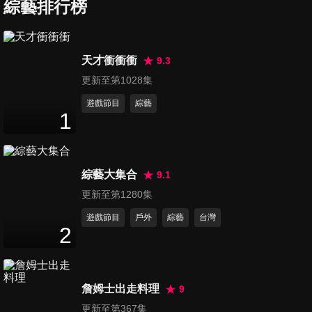
台夢幻冰品大推薦
綜藝排行榜
47
分鐘
第67集 她們是國中生心中的女
天才衝衝衝
9.3
神!!
更新至第1028集
48
分鐘
遊戲節目
綜藝
1
第68集 青少年情竇初開 兩代傳
情方式大不同!!
47
分鐘
綜藝大集合
9.1
第69集 小宇宙暑期特別企劃!!
更新至第1280集
最強少男少女選拔會
遊戲節目
戶外
綜藝
台灣
47
分鐘
2
第70集 賺錢靠自己!! 青少年的
職場生活
詹姆士出走料理
9
47
分鐘
更新至第367集