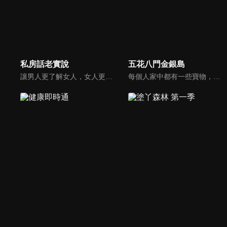
私房話老實說
五花八門金銀島
讓男人更了解女人，女人更了解自己 ，揭密女性私房話，讓療癒專家教你更愛自己！由于美人和納豆攜手主持，更多你想知道的女性私密話題都在《私房話老實說》。
每個人家中都有一些寶物，但是也許你把這些寶物當成廢物！不管是寶物還是廢物，快把它帶來金銀島變現金吧！節目邀請來賓分享與其寶物之間的故事，還會安排不同領域的「鑒定大師」來對物品進行估價，現場並有明星意見團，用一般收藏家的角度來給予意見。