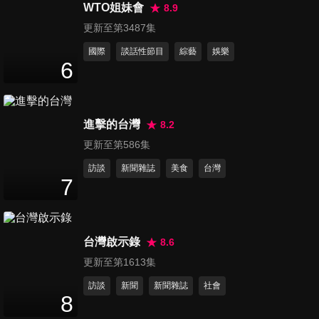
刻!!
WTO姐妹會
8.9
47
分鐘
更新至第3487集
國際
談話性節目
綜藝
娛樂
第76集 你的荷包永遠裝不滿?!
6
47
分鐘
進擊的台灣
8.2
第77集 小宇宙暑假特別企劃 最
更新至第586集
強少男少女選拔賽
47
分鐘
訪談
新聞雜誌
美食
台灣
7
第78集 最強好聲音強勢來襲!!
小宇宙歌神爭霸戰
47
分鐘
台灣啟示錄
8.6
更新至第1613集
第79集 青少年瘋留學!! 國外留
訪談
新聞
新聞雜誌
社會
學生活大公開
8
47
分鐘