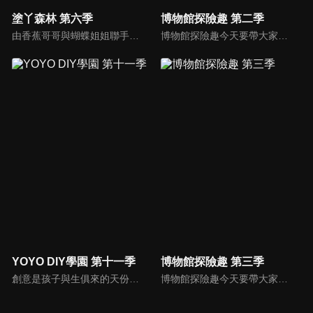
塗丫森林 第六季
博物館探險趣 第二季
由香蕉哥哥與蝴蝶姐姐聯手出擊，透過圖畫、音樂、故事等方式，開啟小朋友無限潛能，讓小朋友在遊戲中自然學習，還有粉筆小子教大家用簡單線條畫出有趣的圖形；「塗ㄚ偵探」裡，阿嗚還會將許多世界名畫介紹給小朋友認識。
博物館探險趣今天要帶大家前往布袋戲的世界。西瓜哥哥與草莓姊姊演出武松打虎戲碼，西瓜松不忍棒打裝可愛的草莓老虎，正當兩人擔心短劇不知如何收尾，威璁老師出現了，帶他們到有戲看有戲演的地方參觀。
YOYO DIY學園 第十一季
博物館探險趣 第三季
創意是孩子與生俱來的天份，本節目帶家長與小朋友一起做有趣又好玩的美勞作品，一同體會親子DIY的樂趣，共享歡樂親子時光，培養小朋友在各方面的均衡發展。
博物館探險趣今天要帶大家前往布袋戲的世界。西瓜哥哥與草莓姊姊演出武松打虎戲碼，西瓜松不忍棒打裝可愛的草莓老虎，正當兩人擔心短劇不知如何收尾，威璁老師出現了，帶他們到有戲看有戲演的地方參觀。