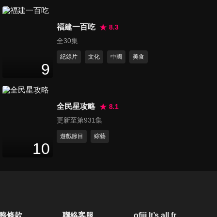
第80集 超美味麵包大推薦
47
分鐘
福建一百吃
8.3
全30集
紀錄片
文化
中國
美食
第81集 小宇宙暑期特別企劃!!
9
最強少男少女選拔會
47
分鐘
全民星攻略
8.1
第82集 可愛小物大推薦!! 小宇
更新至第931集
宙競標大會
47
分鐘
遊戲節目
綜藝
10
第83集 沒有異性的日子!! 女校
的神秘生活大公開
47
分鐘
第84集 他們都是網路大明星?!
務條款
聯絡客服
ofiii lt’s all free