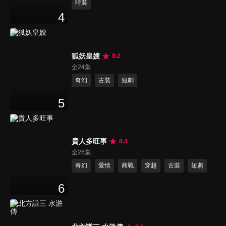
時裝
4
狐妖皇嫂
8.2
全24集
奇幻
古裝
短劇
5
貴人多旺事
8.4
全26集
奇幻
愛情
商戰
穿越
古裝
短劇
6