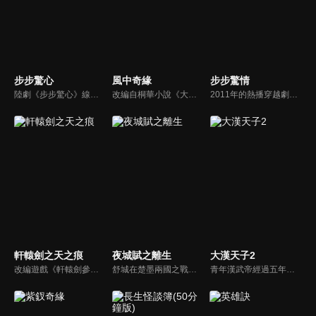
步步驚心
風中奇緣
步步驚情
陸劇《步步驚心》線上看。張曉（劉詩詩）是一位熟知清代歷史的現代社會白領，她卻一腳踏入穿越時空的隧道，變身為16歲的清朝宮廷少女若曦。在這風雲詭變的宮廷中，除了被捲入九子奪嫡的暗戰，自己與胤禛（吳奇隆）的感情也夾雜在宮廷鬥爭中備受煎熬…
改編自桐華小說《大漠謠》。被狼群撫養長大的女孩兒莘月（劉詩詩），遇見從建安來的莫循（胡歌）和衛無忌（彭于晏）。在兩人的影響下，改名為莘月，踏上了建安。莫循溫文爾雅，莘月對他情根深種；另一方面，英姿勃發的將軍衛無忌對莘月一片癡情。莘月面對兩個痴心付出的男人心中煎熬，她會如何抉擇呢…
2011年的熱播穿越劇步步驚心的續作，故事主軸圍繞在穿越時光回到現代的若曦（劉詩詩）無法忘記自己在清朝那段刻骨銘心的經歷，直到遇見了身為雍正帝轉世的殷正（吳奇隆），並捲入了一場家族紛爭和商戰漩渦的故事。
軒轅劍之天之痕
夜城賦之離生
大漢天子2
改編遊戲《軒轅劍參外傳-天之痕》。宇文拓和陳靖仇皆為亡國皇子，本為死仇的兩人，在因緣際會之下成為生死之交，共同踏上尋找昆侖鏡、女媧石、神農鼎、崆峒印、伏羲琴等五神器的旅程，更一路結交好友進而得到真愛。不料在魔王的操控下，宇文拓背叛好友，失去一切...
舒城在楚墨兩國之戰中落敗，並成為了墨國五皇女莫茴的魂器。失去自我意識的舒城跟隨姐姐莫茹回到墨國，面對失而復得的妹妹，莫茹欣喜又憂慮。為了保護親人和國家她棄醫從戎，甚至為了保護莫茴不惜被砍掉一條手臂，然而這一切都阻擋不了局勢的動盪不安...
青年漢武帝經過五年執政，平息後宮勢力、抗拒外患入侵、粉碎政變陰謀，坐穩了皇帝寶座，正是開展雄才大略之時。能臣汲黯受到賞識，並引薦另一位奇才主父偃，漢武帝視其張固再世，委以重任。國力強盛使漢武帝屢屢北伐外族，只是規模巨大的戰爭使漢室逐漸捉襟見肘，諸侯勢力蠢蠢欲動。