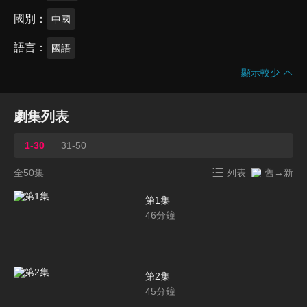
國別
中國
語言
國語
顯示較少
劇集列表
1-30
31-50
全50集
列表
舊→新
第1集
46
分鐘
第2集
45
分鐘