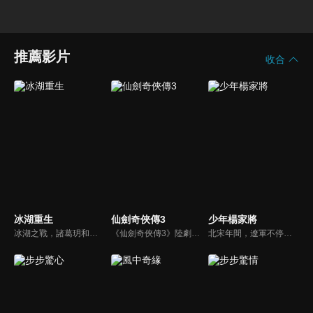
推薦影片
收合
冰湖重生
仙劍奇俠傳3
少年楊家將
冰湖之戰，諸葛玥和楚喬落入冰湖，楚喬被燕洵所救，得知諸葛玥已死，她尋機刺殺燕洵，為諸葛玥報仇。楚喬在卞唐幾次三番受到一位神秘男子的幫助，她有種似曾相識的感覺，不禁懷疑諸葛玥還活著。燕洵變本加厲，掀起四國紛亂。最終，楚喬能否平定天下並再與諸葛玥重聚？
《仙劍奇俠傳3》陸劇線上看。講述了男主人公景天夢想成為蜀山大俠，為了協助蜀山派封印鎖妖塔，他與唐雪見、徐長卿等人一同展開尋找五顆靈珠的冒險之旅，期間歷經艱險，最終卻引出了眾人意想不到的前世今生和愛恨糾葛。
北宋年間，遼軍不停襲擊邊境，百姓生活困苦。宋太宗為救大宋，派出鐵將軍楊業堅守雁門關，在楊業與其七子合力之下，宋軍終於痛擊遼軍，一時間楊家聲名大噪，成為眾人的英雄，但樹大招風，楊家的顯赫，引起了朝廷庸臣的妒忌…