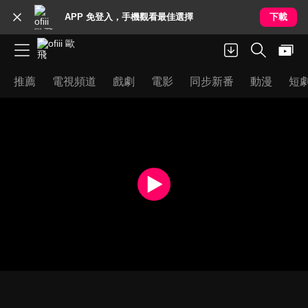
APP 免登入，手機觀看最佳選擇
下載
推薦
電視頻道
戲劇
電影
同步新番
動漫
短