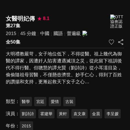
女醫明妃傳
8.1
第27集
2015
45 分鐘
中國
國語
普遍級
全50集
大明禮教嚴苛，女子地位低下，不得從醫。祖上幾代為御
醫的譚家，因遭奸人陷害遭遇滅頂之災，從此留下祖訓後
代不得行醫。但聰慧的譚允賢（劉詩詩）從小耳濡目染，
偷偷隨祖母習醫，不僅懸壺濟世、妙手仁心，得到了百姓
的讚揚和支持，更漸起救天下女子之心…
類型
醫學
宮廷
愛情
古裝
演員
劉詩詩
霍建華
黃軒
袁文康
金晨
李呈媛
年份
2015