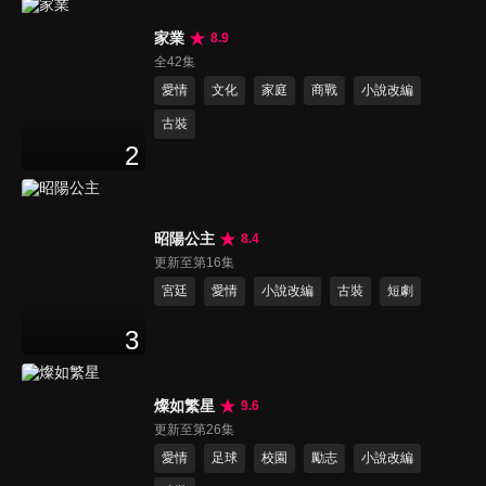
家業
8.9
全42集
愛情
文化
家庭
商戰
小說改編
古裝
2
昭陽公主
8.4
更新至第16集
宮廷
愛情
小說改編
古裝
短劇
3
燦如繁星
9.6
更新至第26集
愛情
足球
校園
勵志
小說改編