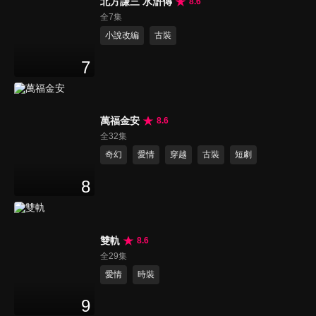
北方謙三 水滸傳
8.6
全7集
小說改編
古裝
7
萬福金安
8.6
全32集
奇幻
愛情
穿越
古裝
短劇
8
雙軌
8.6
全29集
愛情
時裝
9