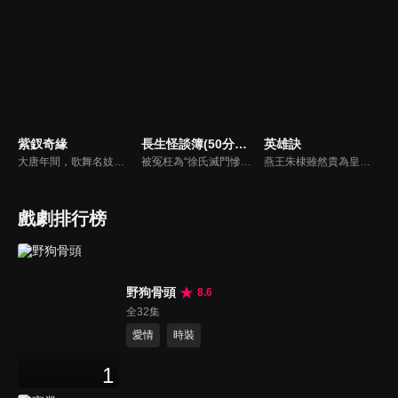
紫釵奇緣
長生怪談簿(50分鐘版)
英雄訣
大唐年間，歌舞名妓霍小玉、風流俠客納蘭東、書香才子李益和巾幗紅顏盧靖瀾為首的風騷人物，彼此錯綜複雜的命運與感情糾葛。一場指腹為婚的誤會，造成浪漫卻無果的錯點鴛鴦，他們在階級差異與強權壓迫中勇於追求真愛，在宮廷權謀與世俗現實的拉扯中身不由己地被推向命運的叉路...
被冤枉為“徐氏滅門慘案”兇手的主人公在多年後深陷倖存者的複仇圈套，成功說服其共同對抗真兇，並找出真相的故事。整個故事發生在一個荒山客棧，眾人鬥智斗勇，一步步揭開每個人的秘密，還原案件本來面目。
燕王朱棣雖然貴為皇子，卻被派駐北方鎮守燕地。他從小就表現出驚人的毅力和膽識，是眾兄弟中最出類拔萃的一個。太子朱標意外亡故後，朱元璋立皇孫朱允炆。朱棣被削藩逼得無路可退，無奈起兵，在長達四年的靖難之役後，終於入主京師。朱棣擁有了天下，卻背上了千古罵名，也失去了心中的摯愛。
戲劇排行榜
野狗骨頭
8.6
全32集
愛情
時裝
1