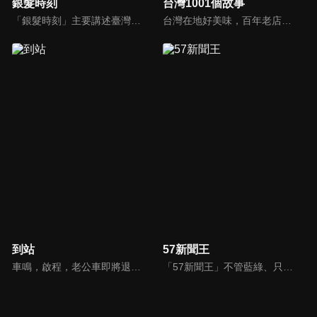
銀髮時刻
台灣1001個故事
「銀髮時刻」主要講述臺灣銀髮族協會各分會之成立歷史，並介紹各分會之部門組成，以及訪問銀髮族各分會的重要核心人物，去瞭解這些人物背後所致力於推動的正向理念。希望透過本節目的介紹，讓銀髮長者可以透過協會這個平臺，追求樂活的銀髮人生。
台灣在地好美味，百年老店街頭小吃、宅配美食，美味關鍵其來有自，新鮮的食材、天然的佐料、外加動人的人生故事調味妝點，才成就出一道道難以忘懷的幸福美味，台灣1001個故事，說不完的故事，慢慢說給你聽！
到站
57新聞王
車鳴，啟程，老公車即將退役，這是它與司機的最後一天，一切沒什麼不同，卻又似乎不那麼一如往常。車門打開，這站要下車的會是什麼人？誰會上來？他們都帶著什麼樣的心情？司機終日問乘客要去哪裡，自己卻無處可去；老乘客的熟悉、新面孔的新奇與漠然，與司機交織出一趟充滿溫度的公車之旅。
「57新聞王」不管藍綠、只問黑白！找出社會亂象根源、挖掘官員的積習怠惰、找出政府看不到的人民痛苦！不受惡霸、官員、財閥的威脅利誘！永遠讓觀眾了解爭議事件的真相、勇敢捍衛公平正義！