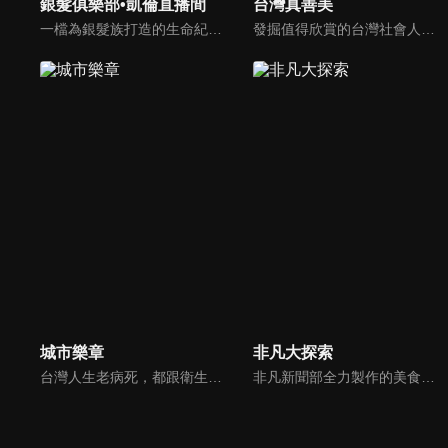
銀髮俱樂部•凱倫直播間
台灣真善美
一檔為銀髮族打造的生命紀實節目，分為三大單元：《銀髮笑談人生》透過深入訪談，聽見長輩們奮鬥一生的智慧與養生之道。《倫我陪伴你》以手機紀錄我與母親在病榻前的真情互動；《花絮篇》則記錄我病後重生的點滴過程，是獻給生命最真誠的禮物。如果讓您看得意猶未盡，那正是我們製作團隊最深的心願。
發掘值得欣賞的台灣社會人文自然議題，強調「大地情真，人心意善，自然唯美」；從默默行善或是為環保付出等人物故事、平民創業成功歷程到發掘台灣優美生態等善念議題，用鏡頭紀錄最珍貴的台灣之美。
城市樂章
非凡大探索
台灣人生老病死，都跟衛生所息息相關，而在偏鄉地方，衛生所的存在就更是重要。在臺中市大肚區，共有5萬6千人，衛生所裡的5名護理師，就是所有居民的健康守門員，不僅要負責他們的看診、預防針接種，藉由日常的公衛業務、進而發現家庭問題，及時伸出援手，也是他們的重要使命。
非凡新聞部全力製作的美食專題報導，用最專業的報導，帶你去尋找藏在大街小巷裡的頂級美食。