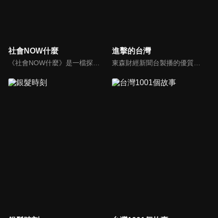
社會NOW什麼
進擊的台灣
《社會NOW什麼》是一檔探討社會案件、時事的節目，為你揭開社會案件的來龍去脈，犯罪人的心理解析。
東森財經新聞台製播的優質新聞深度報導節目，要為觀眾介紹台灣這片土地上各種平凡人的不平凡人生，製作單位踏遍寶島各個角落，為您訴說台灣在地的好故事！