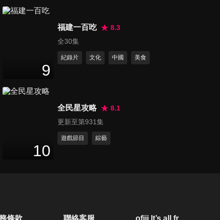
第1347集 監獄會客菜揭密
50
分鐘
福建一百吃
8.3
全30集
紀錄片
文化
中國
美食
第1348集 《做工的人》爆紅
9
50
分鐘
全民星攻略
8.1
第1349集 我們與惡的距離有多
更新至第931集
遠 （上）鐵路殺警案一審無
50
分鐘
罪！李父抑鬱吐血驟逝！
遊戲節目
綜藝
10
第1350集 張清芳、隋棠
50
分鐘
第1351集 綠島大逃亡
務條款
聯絡客服
ofiii lt’s all free