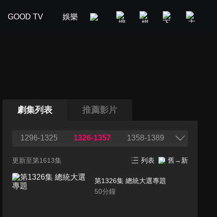
GOOD TV
娛樂
美食旅遊
新聞政論
汽車
劇集列表
推薦影片
1296-1325
1326-1357
1358-1389
更新至第1613集
列表
舊→新
第1326集 總統大選專題
50
分鐘