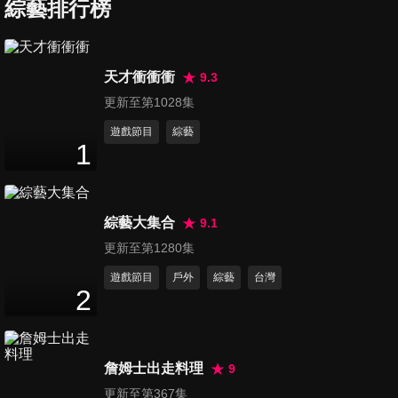
綜藝排行榜
第1333集 三月抗疫大危機
天才衝衝衝
9.3
50
分鐘
更新至第1028集
遊戲節目
綜藝
1
第1334集 韓國防疫為何崩潰
50
分鐘
綜藝大集合
9.1
第1335集 全球防疫大作戰
更新至第1280集
50
分鐘
遊戲節目
戶外
綜藝
台灣
2
第1336集 全球鎖國堵防疫
50
分鐘
詹姆士出走料理
9
更新至第367集