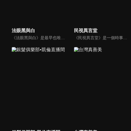
法眼黑與白
民視異言堂
《法眼黑與白》是最早也唯一以科學鑑識為基礎來談刑案的節目，內容以強調鑑識證據、法醫解剖、詳細辦案過程的精神，來呈現深入報導的專業度。以探究刑事案件為主軸，並以專題方式深度報導關於酒駕、毒品、虐童等社會問題。
《民視異言堂》是一個時事專題討論節目，內容包括是記者專訪的時事專題或生活話題。