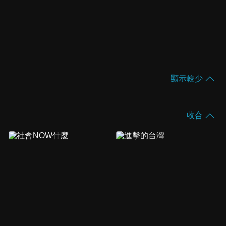
顯示較少
收合