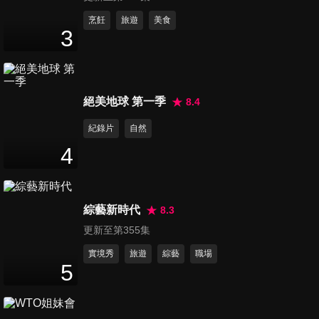
第1337集 劉真辛龍情
烹飪
旅遊
美食
3
50
分鐘
第1338集 台灣疫情追追追
絕美地球 第一季
8.4
50
分鐘
紀錄片
自然
4
第1339集 假期防疫拉警報
50
分鐘
綜藝新時代
8.3
更新至第355集
第1340集 被疫情淹沒的逆轉重
案－華山分屍
實境秀
旅遊
綜藝
職場
5
50
分鐘
第1341集 磐石艦疫情破口