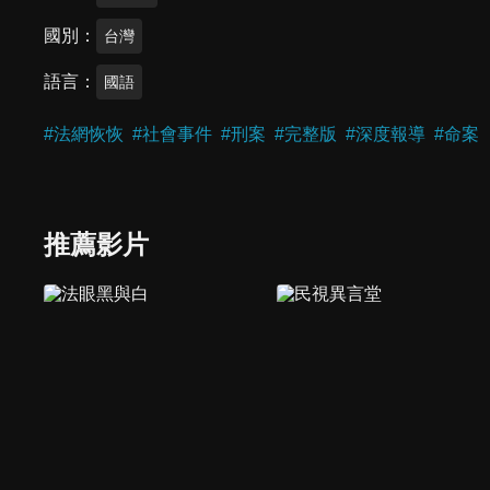
國別
台灣
語言
國語
#
法網恢恢
#
社會事件
#
刑案
#
完整版
#
深度報導
#
命案
推薦影片