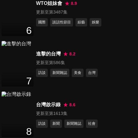
50
分鐘
WTO姐妹會
8.9
更新至第3487集
國際
談話性節目
綜藝
娛樂
第1343集 疫情停業酒店直擊
6
50
分鐘
進擊的台灣
8.2
第1344集 鄧麗君逝世25周年
50
分鐘
更新至第586集
訪談
新聞雜誌
美食
台灣
7
第1345集 扭轉逆勢蔡英文
50
分鐘
台灣啟示錄
8.6
更新至第1613集
第1346集 殺妻女判免死
訪談
新聞
新聞雜誌
社會
50
分鐘
8