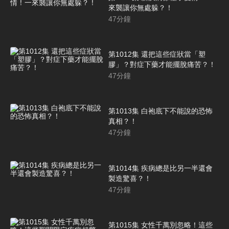
來襲讓你無處躲？！
47
分鐘
第1012集 還把這些症狀當「塑
膠」？對症下藥才能擺脫痛苦？！
47
分鐘
第1013集 白袍底下不能說的恐怖
真相？！
47
分鐘
第1014集 疾病總是比另一半還會
製造驚喜？！
47
分鐘
第1015集 女性千萬別忽略！這些