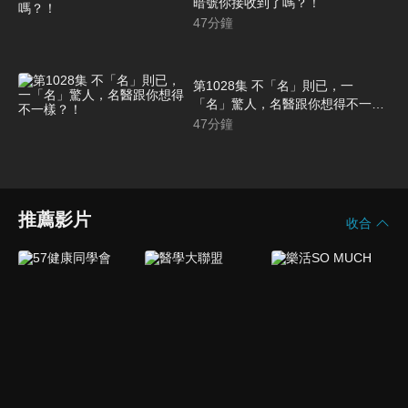
暗號你接收到了嗎？！
47
分鐘
第1028集 不「名」則已，一
「名」驚人，名醫跟你想得不一
樣？！
47
分鐘
推薦影片
收合