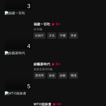
3
福建一百吃
8.3
全30集
紀錄片
文化
中國
美食
4
綜藝新時代
8.3
更新至第355集
實境秀
旅遊
綜藝
職場
5
WTO姐妹會
8.9