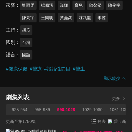
來賓
劉雨柔
楊佩潔
漢娜
寶兒
陳榮堅
陳俊宇
陳亮宇
王樂明
黃鼎鈞
莊武龍
李懿
主持
胡瓜
國別
台灣
語言
國語
#
健康保健
#
醫療
#
談話性節目
#
醫生
顯示較少
劇集列表
更多
924
925-954
955-989
990-1028
1029-1060
1061-1090
更新至第1750集
列表
舊→新