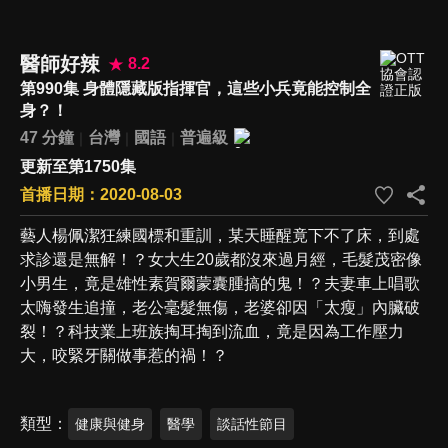
醫師好辣
8.2
第990集 身體隱藏版指揮官，這些小兵竟能控制全
身？！
47 分鐘
台灣
國語
普遍級
更新至第1750集
首播日期：2020-08-03
藝人楊佩潔狂練國標和重訓，某天睡醒竟下不了床，到處
求診還是無解！？女大生20歲都沒來過月經，毛髮茂密像
小男生，竟是雄性素賀爾蒙囊腫搞的鬼！？夫妻車上唱歌
太嗨發生追撞，老公毫髮無傷，老婆卻因「太瘦」內臟破
裂！？科技業上班族掏耳掏到流血，竟是因為工作壓力
大，咬緊牙關做事惹的禍！？
類型
健康與健身
醫學
談話性節目