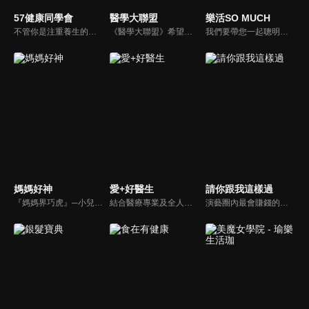
57健康同學會
醫學大聯盟
樂活SO MUCH
不管你是注重養生的四、五年級，還是邁入熟男熟女的六年級生，或是充滿活力的七年級生，主播隋安德、許晶晶和醫藥記者及健康專家，要告訴大家自己的身體密碼，讓你健康滿分！
《醫學大聯盟》希望打造一個知性趣味的平台，讓觀眾在輕鬆間了解正確的健康資訊，幫助自己和家人打造更健康的生活習慣。
我們要帶您一起聰明快樂過生活！由聰明生活家張雅芳主持的健康休閒資訊類節目，主題式介紹探討各種飲食、保健、醫學、休閒、民生、環保等，各種國人關心的樂活新訊，讓觀眾朋友一同感受快樂、用心過生活，其實就是那麼的簡單。
媽媽好神
愛+好醫生
請你跟我這樣過
『媽媽界巧虎』─小兒科醫師黃瑽寧，『國民媽媽』─鍾欣凌，兩人領軍擁有十八般武藝的好神媽媽團，為全台媽媽們發聲，所有育兒新知，家庭秘辛，全家大小健康，都會在《媽媽好神》一一解惑！
結合醫療專業及全人關懷的新型態節目，主持人黃瑽寧醫師親訪家庭，跨領域醫療顧問團全方位檢視，提供最完整、實用和正確的資訊來守護孩子的健康。
演藝圈內最會賺錢的侯昌明，以親身經歷教你理財；採訪經歷豐沛的黃文華，把所見所聞通通報你哉。不論是理財知識、兩性問題、生活資訊，完全貼近市井小民的所需所求，保證讓你生活過更好！