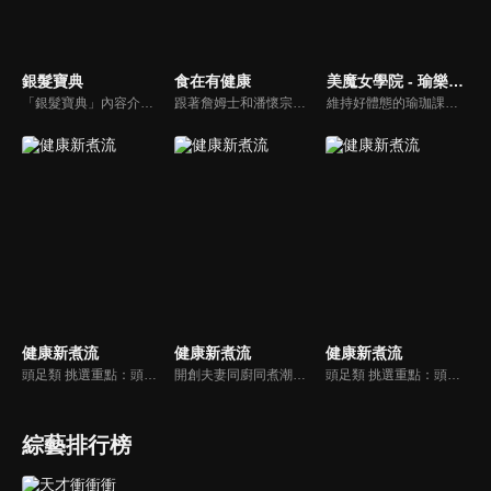
銀髮寶典
食在有健康
美魔女學院 - 瑜樂生活珈
「銀髮寶典」內容介紹銀髮族相關的醫療知識，讓爺爺奶奶們能了解銀髮族常見的疾病、或是身體常遇到的問題，並邀請專業的醫師上節目解答，詳細深入且淺顯易懂的方式講述給各位爺爺奶奶們。為銀髮族的身體健康預防把關，讓爺爺奶奶能有一個樂活的退休生活。
跟著詹姆士和潘懷宗博士就能輕鬆學料理！只是品嚐美食之餘，身體健康也要懂得把關，每集都會傳授生活健康資訊，破除一般飲食迷思，讓大家吃得美味、活得健康！
維持好體態的瑜珈課程，有著豐富的瑜珈姿勢，伸展筋骨舒緩全身疲勞，緊緻肌肉線條，不只能雕塑美美的身材也能夠讓身心靈都暢快健康，跟上我們的腳步一起踏上瑜樂生活珈，輕鬆好上手，快樂享瘦！
健康新煮流
健康新煮流
健康新煮流
頭足類 挑選重點：頭足類利用清洗時去除內臟可以降低膽固醇的攝取。挑選雙眼清澈明亮，眼球稍微凸出，肉質結實有彈性為佳。身體具透明感，觸腕或是吸盤一碰到活體就會吸附住便是新鮮的。
開創夫妻同廚同煮潮流的KC夫婦，繼《健康醫食代》後，走出攝影棚，帶大家全台走透透，發掘上帝賞賜的美味食材，內容融合新加坡南洋風和客家純樸味，加上台灣獨特的閩南風情，互相激盪交織出的火花，打造出獨一無二的美食節目。
頭足類 挑選重點：頭足類利用清洗時去除內臟可以降低膽固醇的攝取。挑選雙眼清澈明亮，眼球稍微凸出，肉質結實有彈性為佳。身體具透明感，觸腕或是吸盤一碰到活體就會吸附住便是新鮮的。
綜藝排行榜