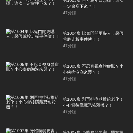
第1003集 告別萬年口頭禪，這次
一定會瘦下來？！
47
分鐘
第1004集 比鬼門開更嚇人，暑假
荒腔走板事件簿！！
47
分鐘
第1005集 不忍直視身體症狀？小
心疾病洶洶來襲？！
47
分鐘
第1006集 別再把症狀推給老化！
小心背後隱藏恐怖殺機？！
47
分鐘
第1007集 身體脆弱要害，醫驚揭