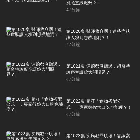
風險直線飆升？！
47
分鐘
第1020集 醫師救命啊！這些症狀
讓人糗到想鑽地洞？！
47
分鐘
第1021集 連聽都沒聽過，超奇特
診療室讓你大開眼界？！
47
分鐘
第1022集 超狂「食物搭配公
式」，專家教你大口吃也能瘦？！
47
分鐘
第1023集 疾病犯罪現場！靠線索