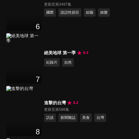
更新至第3487集
國際
談話性節目
綜藝
娛樂
6
絕美地球 第一季
8.4
紀錄片
自然
7
進擊的台灣
8.2
更新至第586集
訪談
新聞雜誌
美食
台灣
8