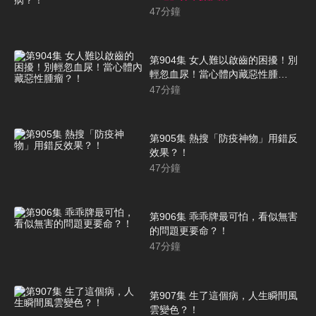
47
分鐘
第904集 女人難以啟齒的困擾！別
輕忽血尿！當心體內藏惡性腫
瘤？！
47
分鐘
第905集 熱搜「防疫神物」用錯反
效果？！
47
分鐘
第906集 乖乖牌最可怕，看似無害
的問題更要命？！
47
分鐘
第907集 生了這個病，人生瞬間風
雲變色？！