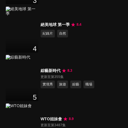
3
絕美地球 第一季
8.4
紀錄片
自然
4
綜藝新時代
8.3
更新至第355集
實境秀
旅遊
綜藝
職場
5
WTO姐妹會
8.9
更新至第3487集