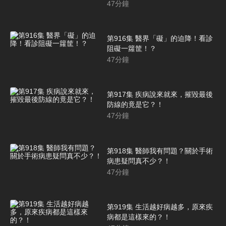
47
分鐘
第916集 醫界「礙」的迫降！看診
阻礙一籮筐！？
47
分鐘
第917集 疾病說來就來，摧毀最後
防線的竟是它？！
47
分鐘
第918集 醫師我有問題？關於手術
病患疑問真不少？！
47
分鐘
第919集 生活越好病越多，原來疾
病都是這樣來的？！