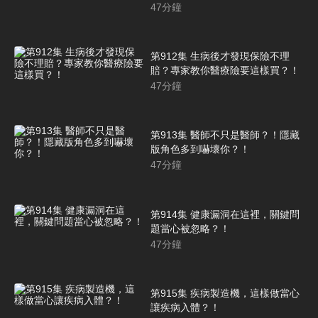
47
分鐘
第912集 生病後才發現保險不理
賠？專家教你醫療險要這樣買？！
47
分鐘
第913集 醫師不只是醫師？！隱藏
版角色多到嚇壞你？！
47
分鐘
第914集 健康漏洞在這裡，關鍵問
題當心被忽略？！
47
分鐘
第915集 疾病製造機，這樣做當心
讓疾病入體？！