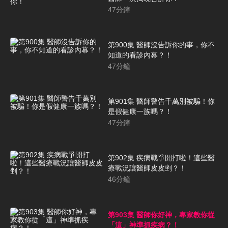
47
分鐘
第900集 醫師沒告訴你的事，你不
知道的看診內幕？！
47
分鐘
第901集 醫師警告千萬別被騙！你
是假健康一族嗎？！
47
分鐘
第902集 疾病戰爭開打啦！這些醫
療戰況讓醫師皮皮剉？！
46
分鐘
第903集 醫師你好神，專家教你從
「這」神準抓疾病？！