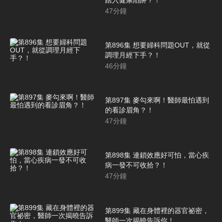
47
分鐘
第896集 想要婦科問題OUT，就從
調理月經下手？！
46
分鐘
第897集 麥勾來啊！醫師最怕遇到
的看診眉角？！
47
分鐘
第898集 連鎖效應好可怕，當心疾
病一發不可收拾？！
47
分鐘
第899集 藏在身體裡的器官祕密，
醫師一次揭曉告訴你！