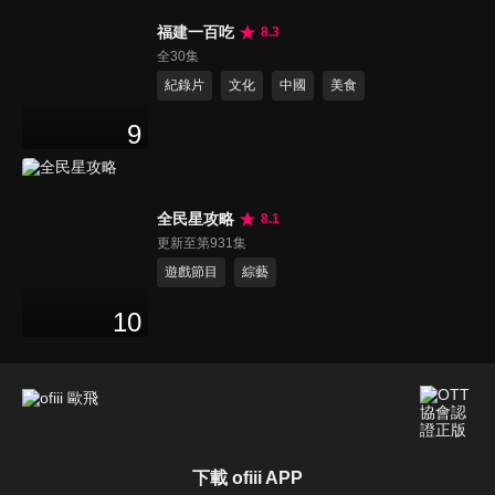
福建一百吃
8.3
全30集
紀錄片
文化
中國
美食
9
全民星攻略
8.1
更新至第931集
遊戲節目
綜藝
10
下載 ofiii APP