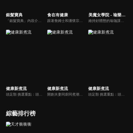
銀髮寶典
食在有健康
美魔女學院 - 瑜樂生活珈
「銀髮寶典」內容介紹銀髮族相關的醫療知識，讓爺爺奶奶們能了解銀髮族常見的疾病、或是身體常遇到的問題，並邀請專業的醫師上節目解答，詳細深入且淺顯易懂的方式講述給各位爺爺奶奶們。為銀髮族的身體健康預防把關，讓爺爺奶奶能有一個樂活的退休生活。
跟著詹姆士和潘懷宗博士就能輕鬆學料理！只是品嚐美食之餘，身體健康也要懂得把關，每集都會傳授生活健康資訊，破除一般飲食迷思，讓大家吃得美味、活得健康！
維持好體態的瑜珈課程，有著豐富的瑜珈姿勢，伸展筋骨舒緩全身疲勞，緊緻肌肉線條，不只能雕塑美美的身材也能夠讓身心靈都暢快健康，跟上我們的腳步一起踏上瑜樂生活珈，輕鬆好上手，快樂享瘦！
健康新煮流
健康新煮流
健康新煮流
頭足類 挑選重點：頭足類利用清洗時去除內臟可以降低膽固醇的攝取。挑選雙眼清澈明亮，眼球稍微凸出，肉質結實有彈性為佳。身體具透明感，觸腕或是吸盤一碰到活體就會吸附住便是新鮮的。
開創夫妻同廚同煮潮流的KC夫婦，繼《健康醫食代》後，走出攝影棚，帶大家全台走透透，發掘上帝賞賜的美味食材，內容融合新加坡南洋風和客家純樸味，加上台灣獨特的閩南風情，互相激盪交織出的火花，打造出獨一無二的美食節目。
頭足類 挑選重點：頭足類利用清洗時去除內臟可以降低膽固醇的攝取。挑選雙眼清澈明亮，眼球稍微凸出，肉質結實有彈性為佳。身體具透明感，觸腕或是吸盤一碰到活體就會吸附住便是新鮮的。
綜藝排行榜