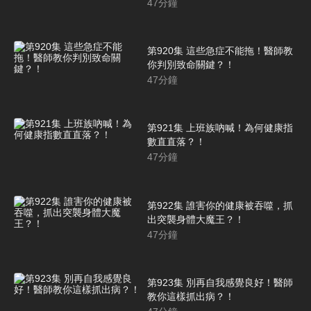
47
分鐘
第920集 這些急症不能拖！醫師教
你判別致命關鍵？！
47
分鐘
第921集 上班族吶喊！為何健康指
數直直落？！
47
分鐘
第922集 誰害你的健康被吞噬，抓
出突襲身體大魔王？！
47
分鐘
第923集 別再自我感覺良好！醫師
教你這樣抓出病？！