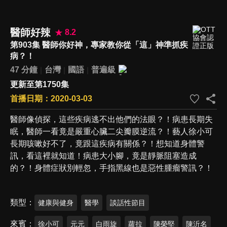
醫師好辣
8.2
第903集 醫師你好神，專家教你從「這」神準抓疾
病？！
47 分鐘
台灣
國語
普遍級
更新至第1750集
首播日期：2020-03-03
醫師像偵探，這些疾病逃不出他們的法眼？！病患長期失
眠，醫師一看竟是嚴重心臟二尖瓣膜逆流？！藝人徐小可
長期咳嗽好不了，竟跟這疾病有關係？！想知道身體警
訊，看這裡就知道！病患大小腳，竟是靜脈阻塞造成
的？！身體症狀別輕忽，手指黑線也是惡性腫瘤警訊？！
類型
健康與健身
醫學
談話性節目
來賓
徐小可
元元
白雨旋
蘿拉
陳榮堅
陳沂名