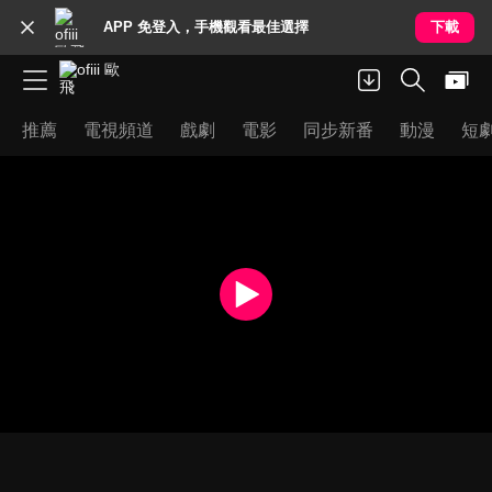
APP 免登入，手機觀看最佳選擇
下載
推薦
電視頻道
戲劇
電影
同步新番
動漫
短