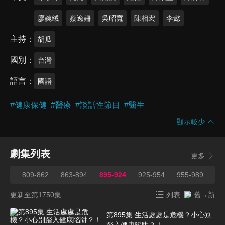
廖婉絨
蔡逸姍
吳昭寬
陳相宏
李懿
主持
胡瓜
國別
台灣
語言
國語
#
健康保健
#
醫療
#
談話性節目
#
醫生
顯示較少
劇集列表
更多
808
809-862
863-894
895-924
925-954
955-989
99
更新至第1750集
列表
舊→新
第895集 生活處處是危機？小心別
踏入健康陷阱？！