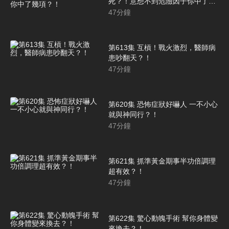
死？！意想不到危險因子你中了幾
項？！
47
分鐘
第613集 互槓！戰火激烈，醫師病
患吵翻天？！
47
分鐘
第620集 恐怖症狀好嚇人 一不小心
就與神同行？！
47
分鐘
第621集 抓準黃金期事半功倍調理
超有效？！
47
分鐘
第622集 驚心動魄手術 幫你身體變
來換去？！