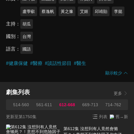
盧學叡
蔡逸帆
黃之豫
艾姬
邱靖貽
李懿
主持
胡瓜
國別
台灣
語言
國語
#
健康保健
#
醫療
#
談話性節目
#
醫生
顯示較少
劇集列表
更多
513
514-560
561-611
612-668
669-713
714-762
76
更新至第1750集
列表
舊→新
第612集 沒想到有人竟然會懶