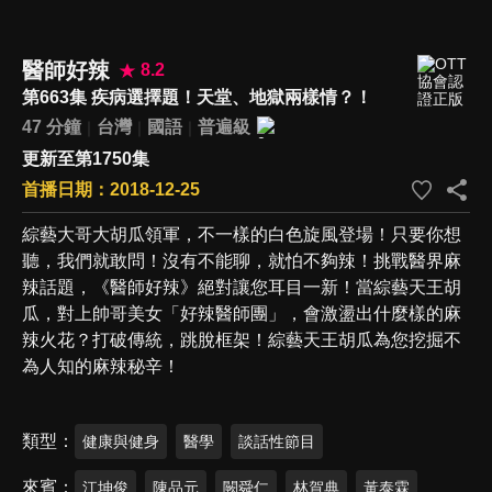
醫師好辣
8.2
第663集 疾病選擇題！天堂、地獄兩樣情？！
47 分鐘
台灣
國語
普遍級
更新至第1750集
首播日期：2018-12-25
綜藝大哥大胡瓜領軍，不一樣的白色旋風登場！只要你想
聽，我們就敢問！沒有不能聊，就怕不夠辣！挑戰醫界麻
辣話題，《醫師好辣》絕對讓您耳目一新！當綜藝天王胡
瓜，對上帥哥美女「好辣醫師團」，會激盪出什麼樣的麻
辣火花？打破傳統，跳脫框架！綜藝天王胡瓜為您挖掘不
為人知的麻辣秘辛！
類型
健康與健身
醫學
談話性節目
來賓
江坤俊
陳品元
闕舜仁
林賀典
黃泰霖