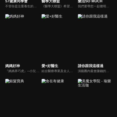
57健康同學會
醫學大聯盟
樂活SO MUCH
不管你是注重養生的四、五年級，還是邁入熟男熟女的六年級生，或是充滿活力的七年級生，主播隋安德、許晶晶和醫藥記者及健康專家，要告訴大家自己的身體密碼，讓你健康滿分！
《醫學大聯盟》希望打造一個知性趣味的平台，讓觀眾在輕鬆間了解正確的健康資訊，幫助自己和家人打造更健康的生活習慣。
我們要帶您一起聰明快樂過生活！由聰明生活家張雅芳主持的健康休閒資訊類節目，主題式介紹探討各種飲食、保健、醫學、休閒、民生、環保等，各種國人關心的樂活新訊，讓觀眾朋友一同感受快樂、用心過生活，其實就是那麼的簡單。
媽媽好神
愛+好醫生
請你跟我這樣過
『媽媽界巧虎』─小兒科醫師黃瑽寧，『國民媽媽』─鍾欣凌，兩人領軍擁有十八般武藝的好神媽媽團，為全台媽媽們發聲，所有育兒新知，家庭秘辛，全家大小健康，都會在《媽媽好神》一一解惑！
結合醫療專業及全人關懷的新型態節目，主持人黃瑽寧醫師親訪家庭，跨領域醫療顧問團全方位檢視，提供最完整、實用和正確的資訊來守護孩子的健康。
演藝圈內最會賺錢的侯昌明，以親身經歷教你理財；採訪經歷豐沛的黃文華，把所見所聞通通報你哉。不論是理財知識、兩性問題、生活資訊，完全貼近市井小民的所需所求，保證讓你生活過更好！