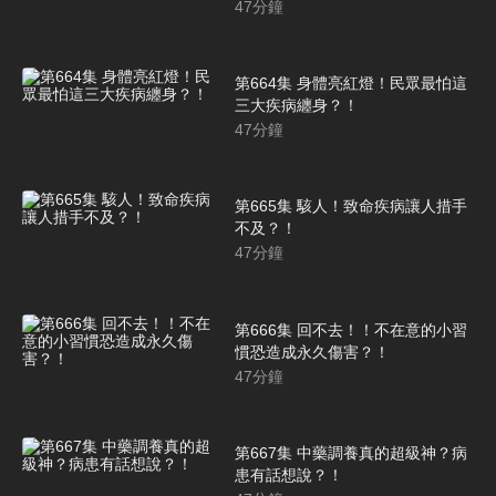
47
分鐘
第664集 身體亮紅燈！民眾最怕這
三大疾病纏身？！
47
分鐘
第665集 駭人！致命疾病讓人措手
不及？！
47
分鐘
第666集 回不去！！不在意的小習
慣恐造成永久傷害？！
47
分鐘
第667集 中藥調養真的超級神？病
患有話想說？！