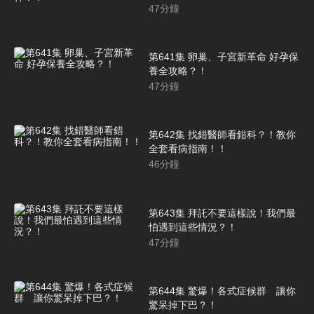
47
分鐘
第641集 卵巢、子宮新革命 好孕保
養全攻略？！
47
分鐘
第642集 找錯醫師看錯科？！教你
全套看病指南！！
46
分鐘
第643集 拜託不要這樣說！我們最
怕遇到這些情況？！
47
分鐘
第644集 驚爆！各式症候群 讓你
驚呆掉下巴？！