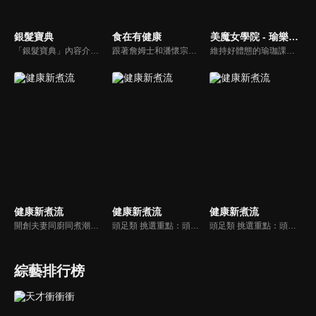
銀髮寶典
食在有健康
美魔女學院 - 瑜樂生活珈
「銀髮寶典」內容介紹銀髮族相關的醫療知識，讓爺爺奶奶們能了解銀髮族常見的疾病、或是身體常遇到的問題，並邀請專業的醫師上節目解答，詳細深入且淺顯易懂的方式講述給各位爺爺奶奶們。為銀髮族的身體健康預防把關，讓爺爺奶奶能有一個樂活的退休生活。
跟著詹姆士和潘懷宗博士就能輕鬆學料理！只是品嚐美食之餘，身體健康也要懂得把關，每集都會傳授生活健康資訊，破除一般飲食迷思，讓大家吃得美味、活得健康！
維持好體態的瑜珈課程，有著豐富的瑜珈姿勢，伸展筋骨舒緩全身疲勞，緊緻肌肉線條，不只能雕塑美美的身材也能夠讓身心靈都暢快健康，跟上我們的腳步一起踏上瑜樂生活珈，輕鬆好上手，快樂享瘦！
健康新煮流
健康新煮流
健康新煮流
開創夫妻同廚同煮潮流的KC夫婦，繼《健康醫食代》後，走出攝影棚，帶大家全台走透透，發掘上帝賞賜的美味食材，內容融合新加坡南洋風和客家純樸味，加上台灣獨特的閩南風情，互相激盪交織出的火花，打造出獨一無二的美食節目。
頭足類 挑選重點：頭足類利用清洗時去除內臟可以降低膽固醇的攝取。挑選雙眼清澈明亮，眼球稍微凸出，肉質結實有彈性為佳。身體具透明感，觸腕或是吸盤一碰到活體就會吸附住便是新鮮的。
頭足類 挑選重點：頭足類利用清洗時去除內臟可以降低膽固醇的攝取。挑選雙眼清澈明亮，眼球稍微凸出，肉質結實有彈性為佳。身體具透明感，觸腕或是吸盤一碰到活體就會吸附住便是新鮮的。
綜藝排行榜