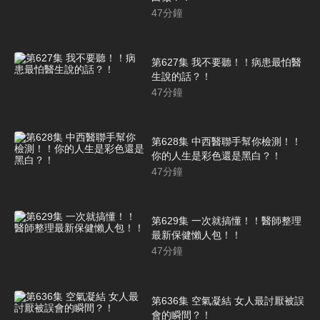
47
分鐘
第627集 我不要聽！！病患最怕醫
生說的話？！
47
分鐘
第628集 中西醫聯手幫你檢測！！
你的人生是彩色還是黑白？！
47
分鐘
第629集 一次就搞懂！！醫師整理
最新保健懶人包！！
47
分鐘
第636集 空氣凝結 女人最討厭被誤
會的瞬間？！