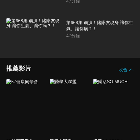
47
分鐘
第668集 崩潰！豬隊友現身 讓你生
氣、讓你病？！
47
分鐘
推薦影片
收合