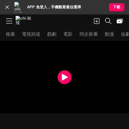
APP 免登入，手機觀看最佳選擇
下載
推薦
電視頻道
戲劇
電影
同步新番
動漫
短