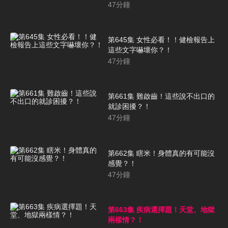
47
分鐘
第645集 女性必看！！健檢報告上
這些文字嚇壞你？！
47
分鐘
第661集 難啟齒！這些說不出口的
就診困擾？！
47
分鐘
第662集 瞎米！身體真的有可能沒
感覺？！
47
分鐘
第663集 疾病選擇題！天堂、地獄
兩樣情？！