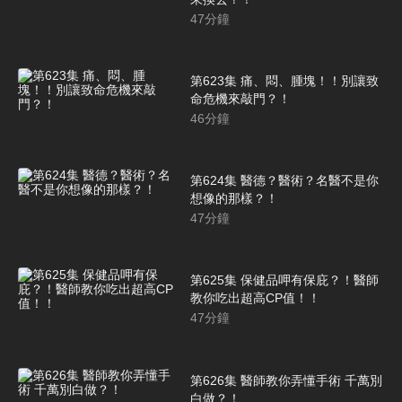
47
分鐘
第623集 痛、悶、腫塊！！別讓致
命危機來敲門？！
46
分鐘
第624集 醫德？醫術？名醫不是你
想像的那樣？！
47
分鐘
第625集 保健品呷有保庇？！醫師
教你吃出超高CP值！！
47
分鐘
第626集 醫師教你弄懂手術 千萬別
白做？！