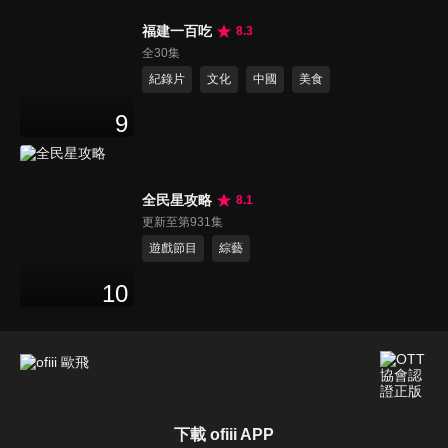
福建一百吃
8.3
全30集
紀錄片
文化
中國
美食
9
全民星攻略
8.1
更新至第931集
遊戲節目
綜藝
10
下載 ofiii APP