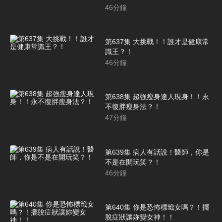
46
分鐘
第637集 大挑戰！！誰才是健康常
識王？！
46
分鐘
第638集 超強瘦身達人現身！！永
不復胖瘦身法？！
47
分鐘
第639集 病人有話說！醫師，你是
不是在開玩笑？！
46
分鐘
第640集 你是恐怖標籤女嗎？！擺
脫症狀讓妳變女神！！