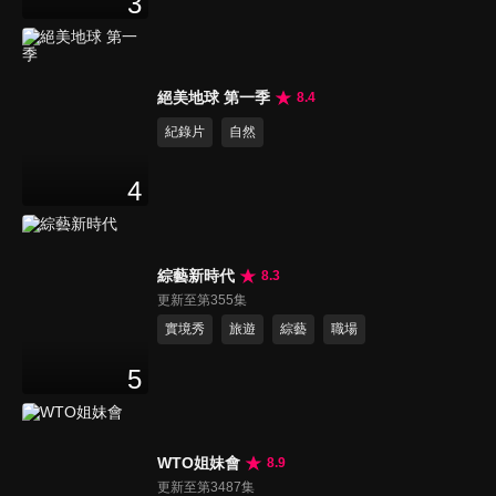
3
絕美地球 第一季
8.4
紀錄片
自然
4
綜藝新時代
8.3
更新至第355集
實境秀
旅遊
綜藝
職場
5
WTO姐妹會
8.9
更新至第3487集