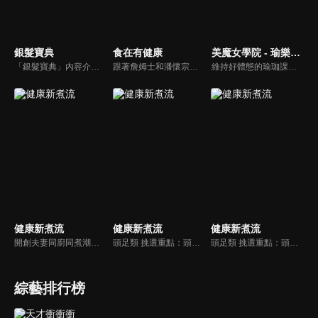
銀髮寶典
食在有健康
美魔女學院 - 瑜樂生活珈
「銀髮寶典」內容介紹銀髮族相關的醫療知識，讓爺爺奶奶們能了解銀髮族常見的疾病、或是身體常遇到的問題，並邀請專業的醫師上節目解答，詳細深入且淺顯易懂的方式講述給各位爺爺奶奶們。為銀髮族的身體健康預防把關，讓爺爺奶奶能有一個樂活的退休生活。
跟著詹姆士和潘懷宗博士就能輕鬆學料理！只是品嚐美食之餘，身體健康也要懂得把關，每集都會傳授生活健康資訊，破除一般飲食迷思，讓大家吃得美味、活得健康！
維持好體態的瑜珈課程，有著豐富的瑜珈姿勢，伸展筋骨舒緩全身疲勞，緊緻肌肉線條，不只能雕塑美美的身材也能夠讓身心靈都暢快健康，跟上我們的腳步一起踏上瑜樂生活珈，輕鬆好上手，快樂享瘦！
健康新煮流
健康新煮流
健康新煮流
開創夫妻同廚同煮潮流的KC夫婦，繼《健康醫食代》後，走出攝影棚，帶大家全台走透透，發掘上帝賞賜的美味食材，內容融合新加坡南洋風和客家純樸味，加上台灣獨特的閩南風情，互相激盪交織出的火花，打造出獨一無二的美食節目。
頭足類 挑選重點：頭足類利用清洗時去除內臟可以降低膽固醇的攝取。挑選雙眼清澈明亮，眼球稍微凸出，肉質結實有彈性為佳。身體具透明感，觸腕或是吸盤一碰到活體就會吸附住便是新鮮的。
頭足類 挑選重點：頭足類利用清洗時去除內臟可以降低膽固醇的攝取。挑選雙眼清澈明亮，眼球稍微凸出，肉質結實有彈性為佳。身體具透明感，觸腕或是吸盤一碰到活體就會吸附住便是新鮮的。
綜藝排行榜