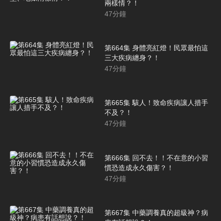
兩樣情？！
47
分鐘
第664集 身體亮紅燈！民眾最怕這
三大疾病纏身？！
47
分鐘
第665集 駭人！致命疾病讓人措手
不及？！
47
分鐘
第666集 回不去！！不在意的小習
慣恐造成永久傷害？！
47
分鐘
第667集 中藥調養真的超級神？病