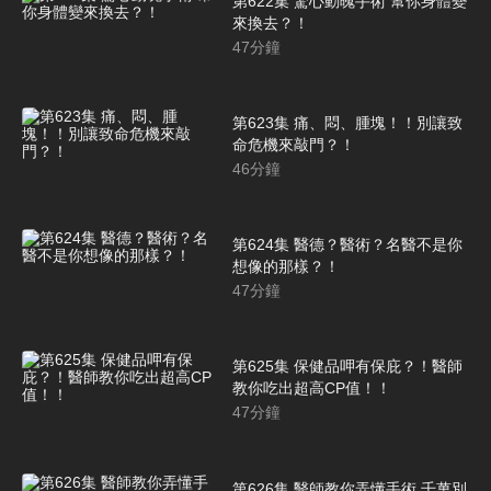
第622集 驚心動魄手術 幫你身體變
來換去？！
47
分鐘
第623集 痛、悶、腫塊！！別讓致
命危機來敲門？！
46
分鐘
第624集 醫德？醫術？名醫不是你
想像的那樣？！
47
分鐘
第625集 保健品呷有保庇？！醫師
教你吃出超高CP值！！
47
分鐘
第626集 醫師教你弄懂手術 千萬別