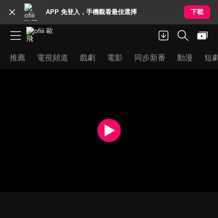
APP 免登入，手機觀看最佳選擇
下載
推薦
電視頻道
戲劇
電影
同步新番
動漫
短