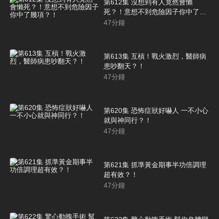
第612集 沒想到有人竟然會懶
死？！意想不到危險因子你中了幾
項？！
47
分鐘
第613集 互槓！戰火激烈，醫師病
患吵翻天？！
47
分鐘
第620集 恐怖症狀好嚇人 一不小心
就與神同行？！
47
分鐘
第621集 抓準黃金期事半功倍調理
超有效？！
47
分鐘