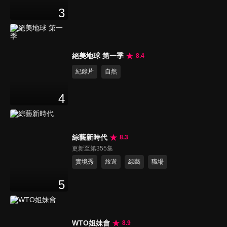
3
絕美地球 第一季
8.4
紀錄片
自然
4
綜藝新時代
8.3
更新至第355集
實境秀
旅遊
綜藝
職場
5
WTO姐妹會
8.9