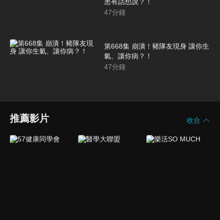
患有話想說？！
47
分鐘
第668集 崩潰！豬隊友現身 讓你生
氣、讓你病？！
47
分鐘
推薦影片
收合