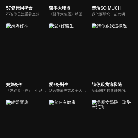
57健康同學會
醫學大聯盟
樂活SO MUCH
不管你是注重養生的四、五年級，還是邁入熟男熟女的六年級生，或是充滿活力的七年級生，主播隋安德、許晶晶和醫藥記者及健康專家，要告訴大家自己的身體密碼，讓你健康滿分！
《醫學大聯盟》希望打造一個知性趣味的平台，讓觀眾在輕鬆間了解正確的健康資訊，幫助自己和家人打造更健康的生活習慣。
我們要帶您一起聰明快樂過生活！由聰明生活家張雅芳主持的健康休閒資訊類節目，主題式介紹探討各種飲食、保健、醫學、休閒、民生、環保等，各種國人關心的樂活新訊，讓觀眾朋友一同感受快樂、用心過生活，其實就是那麼的簡單。
媽媽好神
愛+好醫生
請你跟我這樣過
『媽媽界巧虎』─小兒科醫師黃瑽寧，『國民媽媽』─鍾欣凌，兩人領軍擁有十八般武藝的好神媽媽團，為全台媽媽們發聲，所有育兒新知，家庭秘辛，全家大小健康，都會在《媽媽好神》一一解惑！
結合醫療專業及全人關懷的新型態節目，主持人黃瑽寧醫師親訪家庭，跨領域醫療顧問團全方位檢視，提供最完整、實用和正確的資訊來守護孩子的健康。
演藝圈內最會賺錢的侯昌明，以親身經歷教你理財；採訪經歷豐沛的黃文華，把所見所聞通通報你哉。不論是理財知識、兩性問題、生活資訊，完全貼近市井小民的所需所求，保證讓你生活過更好！