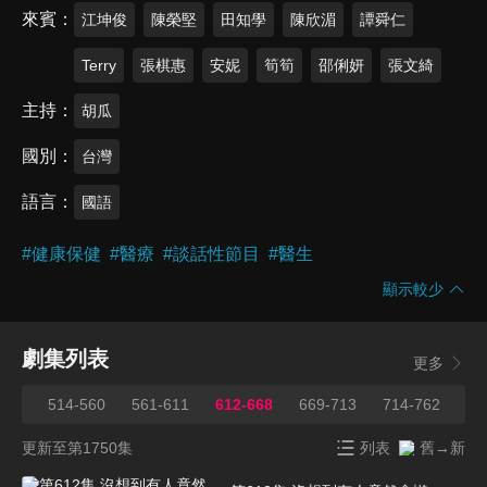
來賓
江坤俊
陳榮堅
田知學
陳欣湄
譚舜仁
Terry
張棋惠
安妮
筍筍
邵俐妍
張文綺
主持
胡瓜
國別
台灣
語言
國語
#
健康保健
#
醫療
#
談話性節目
#
醫生
顯示較少
劇集列表
更多
513
514-560
561-611
612-668
669-713
714-762
76
更新至第1750集
列表
舊→新