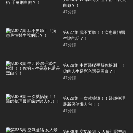
白做？！
47
分鐘
第627集 我不要聽！！病患最怕醫
生說的話？！
47
分鐘
第628集 中西醫聯手幫你檢測！！
你的人生是彩色還是黑白？！
47
分鐘
第629集 一次就搞懂！！醫師整理
最新保健懶人包！！
47
分鐘
第636集 空氣凝結 女人最討厭被誤