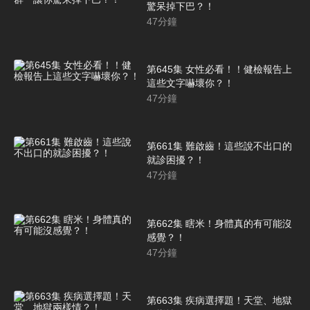
驚呆掉下巴？！
47
分鐘
第645集 女性必看！！健檢報告上
這些文字嚇壞你？！
47
分鐘
第661集 難啟齒！這些說不出口的
就診困擾？！
47
分鐘
第662集 瞎米！身體真的有可能沒
感覺？！
47
分鐘
第663集 疾病選擇題！天堂、地獄