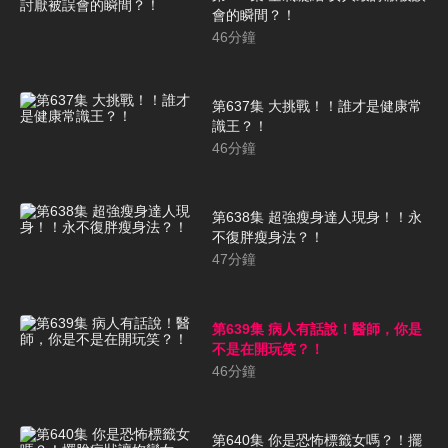
會的瞬間？！
46
分鐘
第637集 大挑戰！！誰才是健康常
識王？！
46
分鐘
第638集 超強瘦身達人現身！！永
不復胖瘦身法？！
47
分鐘
第639集 病人有話說！醫師，你是
不是在開玩笑？！
46
分鐘
第640集 你是恐怖標籤女嗎？！擺