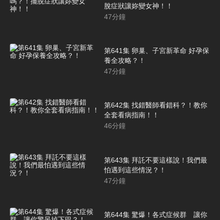
脫症狀讓妳變女神！！
47
分鐘
第641集 卵巢、子宮新革命 好孕保
養全攻略？！
47
分鐘
第642集 找錯醫師看錯科？！教你
全套看病指南！！
46
分鐘
第643集 拜託不要這樣說！我們最
怕遇到這些情況？！
47
分鐘
第644集 驚爆！各式症候群 讓你