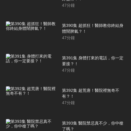
47
分鐘
第390集 超抓狂！醫師教你終結身
體鬧脾氣？！
47
分鐘
第391集 身體打來的電話，你一定
要接？！
47
分鐘
第392集 超荒唐！醫院裡無奇不
有？！
47
分鐘
第393集 醫院禁忌真不少，你中槍
了嗎？