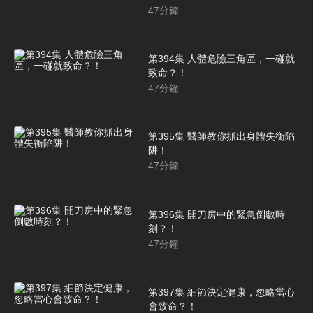
47
分鐘
第394集 人體危險三角區，一碰就
致命？！
47
分鐘
第395集 醫師教你抓出身體失衡陷
阱！
47
分鐘
第396集 開刀房中的緊急倒數時
刻？！
47
分鐘
第397集 細節決定健康，忽略當心
會致命？！