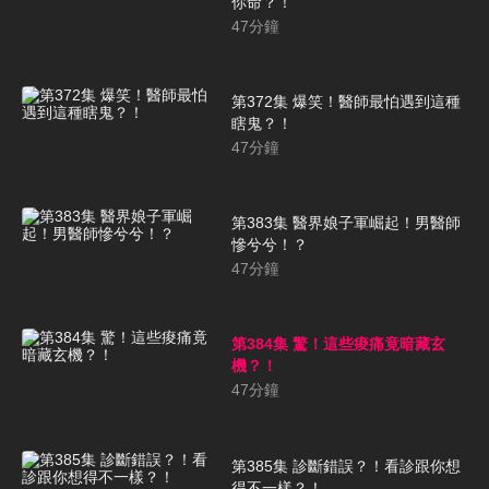
你命？！
47
分鐘
第372集 爆笑！醫師最怕遇到這種
瞎鬼？！
47
分鐘
第383集 醫界娘子軍崛起！男醫師
慘兮兮！？
47
分鐘
第384集 驚！這些痠痛竟暗藏玄
機？！
47
分鐘
第385集 診斷錯誤？！看診跟你想
得不一樣？！