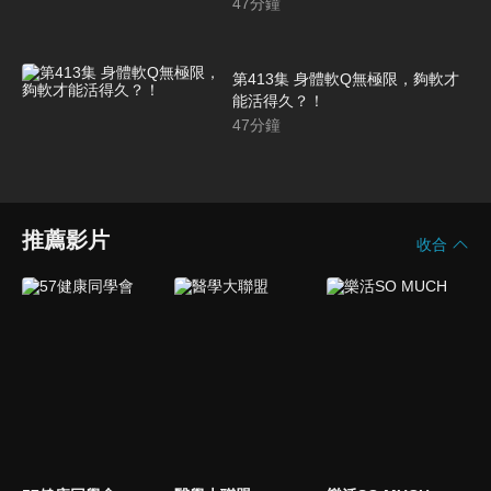
47
分鐘
第413集 身體軟Q無極限，夠軟才
能活得久？！
47
分鐘
推薦影片
收合