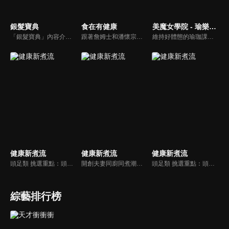
銀髮寶典
食在有健康
美魔女學院 - 瑜樂生活珈
「銀髮寶典」內容介紹銀髮族相關的醫療知識，讓爺爺奶奶們能了解銀髮族常見的疾病、或是身體常遇到的問題，並邀請專業的醫師上節目解答，詳細深入且淺顯易懂的方式講述給各位爺爺奶奶們。為銀髮族的身體健康預防把關，讓爺爺奶奶能有一個樂活的退休生活。
跟著詹姆士和潘懷宗博士就能輕鬆學料理！只是品嚐美食之餘，身體健康也要懂得把關，每集都會傳授生活健康資訊，破除一般飲食迷思，讓大家吃得美味、活得健康！
維持好體態的瑜珈課程，有著豐富的瑜珈姿勢，伸展筋骨舒緩全身疲勞，緊緻肌肉線條，不只能雕塑美美的身材也能夠讓身心靈都暢快健康，跟上我們的腳步一起踏上瑜樂生活珈，輕鬆好上手，快樂享瘦！
健康新煮流
健康新煮流
健康新煮流
頭足類 挑選重點：頭足類利用清洗時去除內臟可以降低膽固醇的攝取。挑選雙眼清澈明亮，眼球稍微凸出，肉質結實有彈性為佳。身體具透明感，觸腕或是吸盤一碰到活體就會吸附住便是新鮮的。
開創夫妻同廚同煮潮流的KC夫婦，繼《健康醫食代》後，走出攝影棚，帶大家全台走透透，發掘上帝賞賜的美味食材，內容融合新加坡南洋風和客家純樸味，加上台灣獨特的閩南風情，互相激盪交織出的火花，打造出獨一無二的美食節目。
頭足類 挑選重點：頭足類利用清洗時去除內臟可以降低膽固醇的攝取。挑選雙眼清澈明亮，眼球稍微凸出，肉質結實有彈性為佳。身體具透明感，觸腕或是吸盤一碰到活體就會吸附住便是新鮮的。
綜藝排行榜