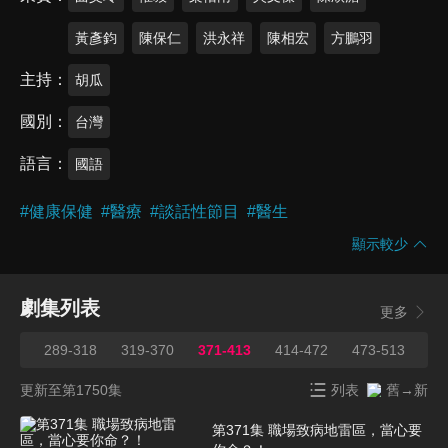
黃彥鈞
陳保仁
洪永祥
陳相宏
方鵬羽
主持
胡瓜
國別
台灣
語言
國語
#
健康保健
#
醫療
#
談話性節目
#
醫生
顯示較少
劇集列表
更多
288
289-318
319-370
371-413
414-472
473-513
51
更新至第1750集
列表
舊→新
第371集 職場致病地雷區，當心要