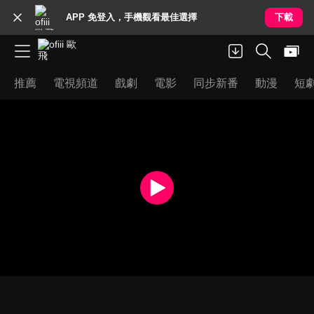
APP 免登入，手機觀看最佳選擇
下載
推薦
電視頻道
戲劇
電影
同步新番
動漫
短