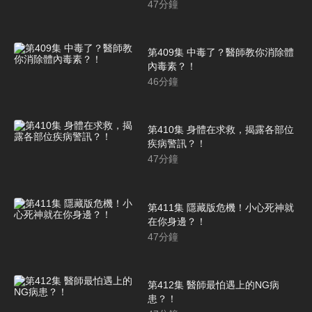
47
分鐘
第409集 中毒了？醫師教你消除體
內毒素？！
46
分鐘
第410集 身體在求救，揭露各部位
疾病警訊？！
47
分鐘
第411集 隱藏版危機！小心死神就
在你身邊？！
47
分鐘
第412集 醫師最怕遇上的NG病
患？！