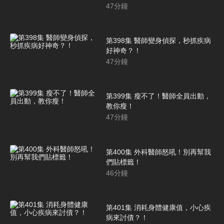
47
分鐘
第398集 醫師變身偵探，秒抓疾病
好神奇？！
47
分鐘
第399集 瘦不了！醫師全員出動，
教你瘦！
47
分鐘
第400集 外科醫師怒吼！別再幫我
們貼標籤！
46
分鐘
第401集 消耗身體健康值，小心疾
病來討債？！