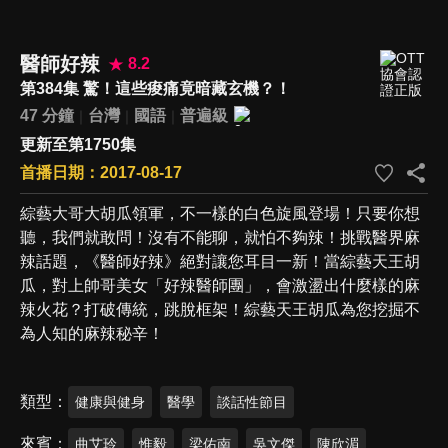
醫師好辣
8.2
第384集 驚！這些痠痛竟暗藏玄機？！
47 分鐘
台灣
國語
普遍級
更新至第1750集
首播日期：2017-08-17
綜藝大哥大胡瓜領軍，不一樣的白色旋風登場！只要你想
聽，我們就敢問！沒有不能聊，就怕不夠辣！挑戰醫界麻
辣話題，《醫師好辣》絕對讓您耳目一新！當綜藝天王胡
瓜，對上帥哥美女「好辣醫師團」，會激盪出什麼樣的麻
辣火花？打破傳統，跳脫框架！綜藝天王胡瓜為您挖掘不
為人知的麻辣秘辛！
類型
健康與健身
醫學
談話性節目
來賓
曲艾玲
惟毅
梁佑南
吳文傑
陳欣湄