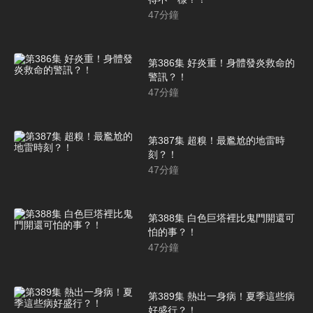
47
分鐘
第386集 好炎重！身體發炎救命的
警訊？！
47
分鐘
第387集 超糗！最尷尬的地雷時
刻？！
47
分鐘
第388集 白色巨塔裡比鬼門開還可
怕的事？！
47
分鐘
第389集 熱出一身病！夏季這些病
好盛行？！