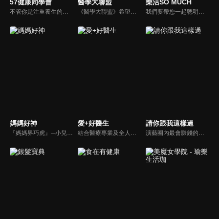
57健康同學會
醫學大聯盟
樂活SO MUCH
不管你是注重養生的四、五年級，還是邁入熟男熟女的六年級生，或是充滿活力的七年級生，主播隋安德、許晶晶和醫藥記者及健康專家，要告訴大家自己的身體密碼，讓你健康滿分！
《醫學大聯盟》希望打造一個知性趣味的平台，讓觀眾在輕鬆間了解正確的健康資訊，幫助自己和家人打造更健康的生活習慣。
我們要帶您一起聰明快樂過生活！由聰明生活家張雅芳主持的健康休閒資訊類節目，主題式介紹探討各種飲食、保健、醫學、休閒、民生、環保等，各種國人關心的樂活新訊，讓觀眾朋友一同感受快樂、用心過生活，其實就是那麼的簡單。
媽媽好神
愛+好醫生
請你跟我這樣過
『媽媽界巧虎』─小兒科醫師黃瑽寧，『國民媽媽』─鍾欣凌，兩人領軍擁有十八般武藝的好神媽媽團，為全台媽媽們發聲，所有育兒新知，家庭秘辛，全家大小健康，都會在《媽媽好神》一一解惑！
結合醫療專業及全人關懷的新型態節目，主持人黃瑽寧醫師親訪家庭，跨領域醫療顧問團全方位檢視，提供最完整、實用和正確的資訊來守護孩子的健康。
演藝圈內最會賺錢的侯昌明，以親身經歷教你理財；採訪經歷豐沛的黃文華，把所見所聞通通報你哉。不論是理財知識、兩性問題、生活資訊，完全貼近市井小民的所需所求，保證讓你生活過更好！