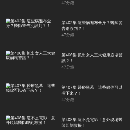
47
分鐘
第402集 這些病遍布全身？醫師警
告別誤判？！
47
分鐘
第406集 抓出女人三大健康崩壞警
訊？！
47
分鐘
第407集 醫療黑幕！這些錢你可以
省下來？！
47
分鐘
第408集 這不是電影！意外現場醫
師即刻救援！