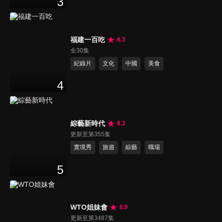
3
福建一百吃
8.3
全30集
紀錄片
文化
中國
美食
4
綜藝新時代
8.3
更新至第355集
實境秀
旅遊
綜藝
職場
5
WTO姐妹會
8.9
更新至第3487集