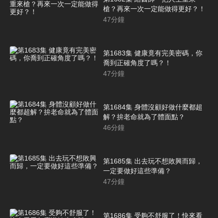
槍？再來一次一定能做得更好？！
47
分鐘
第1683集 健康竟有完美密碼，你
喬到正確角度了嗎？！
47
分鐘
第1684集 身體沒顧好做什麼都超
解？拚老命就為了體面點？
46
分鐘
第1685集 出去玩不想敗興而歸，
一定要做好這些準備？
47
分鐘
第1686集 受夠不舒服了！快來看