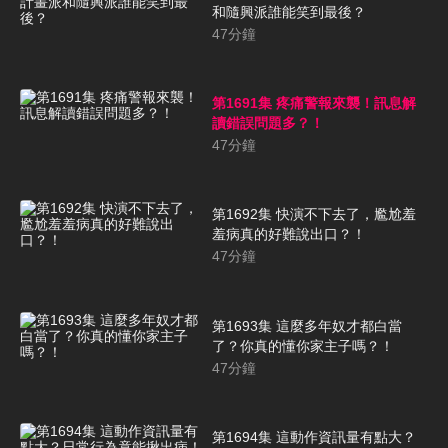
和隨興派誰能笑到最後？
47
分鐘
第1691集 疼痛警報來襲！訊息解
讀錯誤問題多？！
47
分鐘
第1692集 快演不下去了，尷尬羞
羞病真的好難說出口？！
47
分鐘
第1693集 這麼多年奴才都白當
了？你真的懂你家主子嗎？！
47
分鐘
第1694集 這動作資訊量有點大？