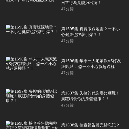
日常行為竟能揪出病！
47
分鐘
第1695集 真實版踩地雷？一不小
心健康也跟著引爆？！
47
分鐘
第1696集 年末一人宅家派VS好友
狂歡派， 恐一不小心就超過極
限？！
47
分鐘
第1697集 失控的代謝堪比殭屍！
瘋狂啃食你的身體健康？！
47
分鐘
第1698集 檢查報告聽完秒忘記？