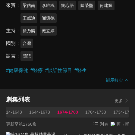
來賓
梁佑南
李唯楓
劉心語
陳榮堅
何建輝
王威迪
謝懷德
主持
徐乃麟
嚴立婷
國別
台灣
語言
國語
#
健康保健
#
醫療
#
談話性節目
#
醫生
顯示較少
劇集列表
更多
1614-1643
1644-1673
1674-1703
1704-1733
1734-1750
更新至第1750集
列表
舊→新