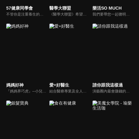
57健康同學會
醫學大聯盟
樂活SO MUCH
不管你是注重養生的四、五年級，還是邁入熟男熟女的六年級生，或是充滿活力的七年級生，主播隋安德、許晶晶和醫藥記者及健康專家，要告訴大家自己的身體密碼，讓你健康滿分！
《醫學大聯盟》希望打造一個知性趣味的平台，讓觀眾在輕鬆間了解正確的健康資訊，幫助自己和家人打造更健康的生活習慣。
我們要帶您一起聰明快樂過生活！由聰明生活家張雅芳主持的健康休閒資訊類節目，主題式介紹探討各種飲食、保健、醫學、休閒、民生、環保等，各種國人關心的樂活新訊，讓觀眾朋友一同感受快樂、用心過生活，其實就是那麼的簡單。
媽媽好神
愛+好醫生
請你跟我這樣過
『媽媽界巧虎』─小兒科醫師黃瑽寧，『國民媽媽』─鍾欣凌，兩人領軍擁有十八般武藝的好神媽媽團，為全台媽媽們發聲，所有育兒新知，家庭秘辛，全家大小健康，都會在《媽媽好神》一一解惑！
結合醫療專業及全人關懷的新型態節目，主持人黃瑽寧醫師親訪家庭，跨領域醫療顧問團全方位檢視，提供最完整、實用和正確的資訊來守護孩子的健康。
演藝圈內最會賺錢的侯昌明，以親身經歷教你理財；採訪經歷豐沛的黃文華，把所見所聞通通報你哉。不論是理財知識、兩性問題、生活資訊，完全貼近市井小民的所需所求，保證讓你生活過更好！