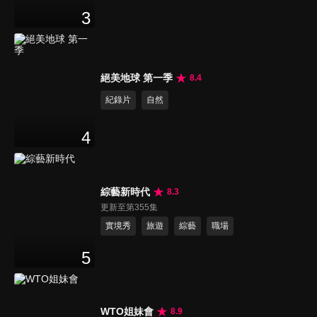
3
絕美地球 第一季
8.4
紀錄片
自然
4
綜藝新時代
8.3
更新至第355集
實境秀
旅遊
綜藝
職場
5
WTO姐妹會
8.9