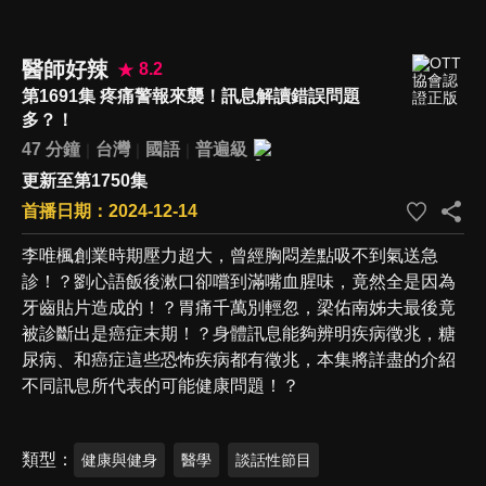
醫師好辣
8.2
第1691集 疼痛警報來襲！訊息解讀錯誤問題
多？！
47 分鐘
台灣
國語
普遍級
更新至第1750集
首播日期：2024-12-14
李唯楓創業時期壓力超大，曾經胸悶差點吸不到氣送急
診！？劉心語飯後漱口卻嚐到滿嘴血腥味，竟然全是因為
牙齒貼片造成的！？胃痛千萬別輕忽，梁佑南姊夫最後竟
被診斷出是癌症末期！？身體訊息能夠辨明疾病徵兆，糖
尿病、和癌症這些恐怖疾病都有徵兆，本集將詳盡的介紹
不同訊息所代表的可能健康問題！？
類型
健康與健身
醫學
談話性節目