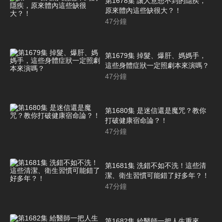
第1678集 讓人意想不到的隱疾，
原來體內這些缺很大？！
47
分鐘
第1679集 掉髮、爆肝、媽媽手，
這些身體症狀一定照劇本來演嗎？
47
分鐘
第1680集 是迷信還是魔咒？教你
打破健康宿命論？！
47
分鐘
第1681集 洗錯不如不洗！這些清
潔、衛生習慣可能錯了好多年？！
47
分鐘
第1682集 給醫師一把人生重來