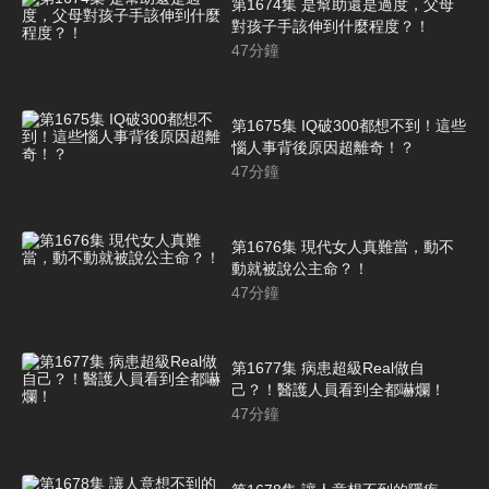
第1674集 是幫助還是過度，父母
對孩子手該伸到什麼程度？！
47
分鐘
第1675集 IQ破300都想不到！這些
惱人事背後原因超離奇！？
47
分鐘
第1676集 現代女人真難當，動不
動就被說公主命？！
47
分鐘
第1677集 病患超級Real做自
己？！醫護人員看到全都嚇爛！
47
分鐘