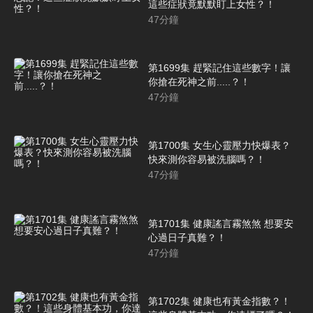
這些症狀竟默默盯上女性？！
47
分鐘
第1699集 趕緊記住這些數字！讓
你搶在死神之前.....？！
47
分鐘
第1700集 女生心靈壓力快爆表？
快來測你容易被洗腦嗎？！
47
分鐘
第1701集 健康謠言霧煞煞 想要安
心過日子真難？！
47
分鐘
第1702集 健康也有黃金指數？！