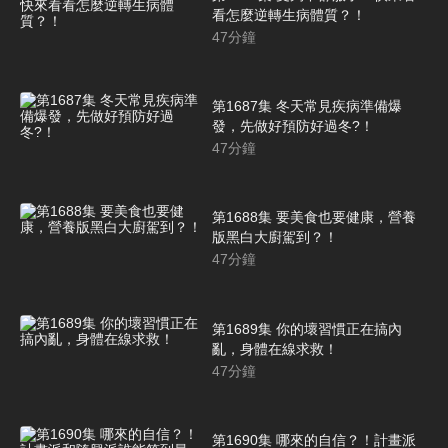
看怎麼逆轉生病體質？！
47
分鐘
第1687集 冬天常見疾病準備爆
發，先做好預防好過冬?！
47
分鐘
第1688集 要美食也要健康，營養
版黑白大廚駕到？！
47
分鐘
第1689集 你的壞習慣正在搞內
亂，身體在線求救！
47
分鐘
第1690集 哪來的自信？！計畫派