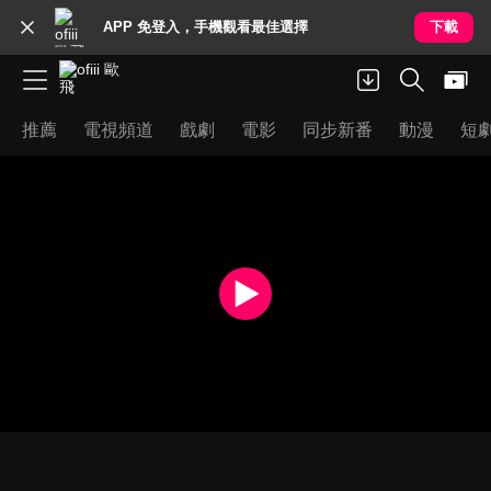
APP 免登入，手機觀看最佳選擇
下載
推薦
電視頻道
戲劇
電影
同步新番
動漫
短