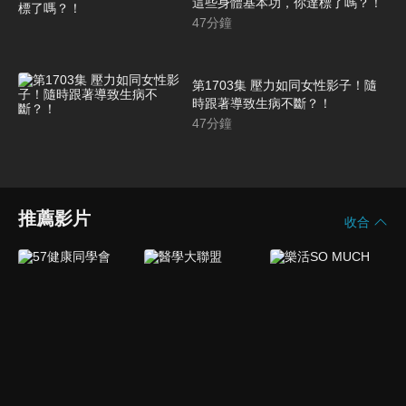
這些身體基本功，你達標了嗎？！
47
分鐘
第1703集 壓力如同女性影子！隨
時跟著導致生病不斷？！
47
分鐘
推薦影片
收合