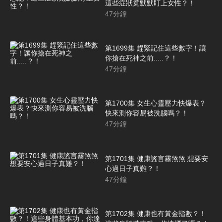
這些症狀竟默默盯上女性？！
47
分鐘
第1699集 趕緊記住這些數字！讓
你搶在死神之前.....？！
47
分鐘
第1700集 女生心靈壓力快爆表？
快來測你容易被洗腦嗎？！
47
分鐘
第1701集 健康謠言霧煞煞 想要安
心過日子真難？！
47
分鐘
第1702集 健康也有黃金指數？！