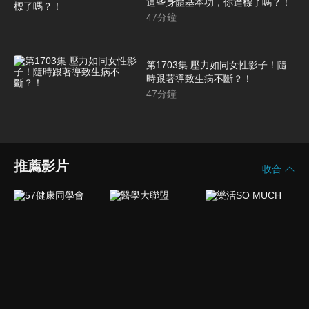
這些身體基本功，你達標了嗎？！
47
分鐘
第1703集 壓力如同女性影子！隨
時跟著導致生病不斷？！
47
分鐘
推薦影片
收合