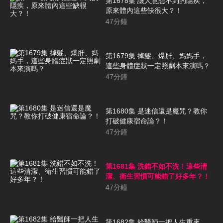
第1678集 讓人意想不到的隱疾，
原來體內這些缺很大？！
47
分鐘
第1679集 掉髮、爆肝、媽媽手，
這些身體症狀一定照劇本來演嗎？
47
分鐘
第1680集 是迷信還是魔咒？教你
打破健康宿命論？！
47
分鐘
第1681集 洗錯不如不洗！這些清
潔、衛生習慣可能錯了好多年？！
47
分鐘
第1682集 給醫師一把人生重來