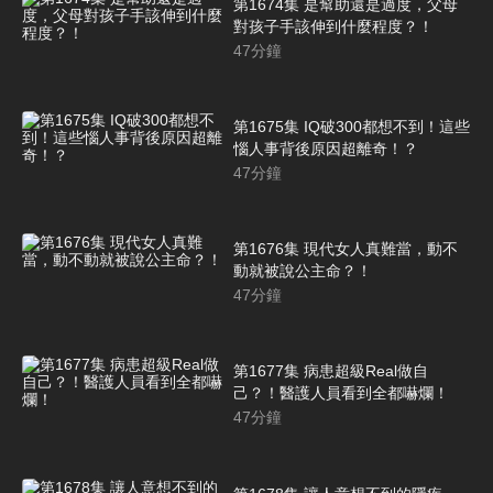
第1674集 是幫助還是過度，父母
對孩子手該伸到什麼程度？！
47
分鐘
第1675集 IQ破300都想不到！這些
惱人事背後原因超離奇！？
47
分鐘
第1676集 現代女人真難當，動不
動就被說公主命？！
47
分鐘
第1677集 病患超級Real做自
己？！醫護人員看到全都嚇爛！
47
分鐘