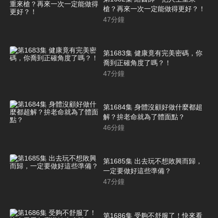
槍？再來一次一定能做得更好？！
47
分鐘
第1683集 健康竟有完美密碼，你
喬到正確角度了嗎？！
47
分鐘
第1684集 身體沒顧好做什麼都超
解？拚老命就為了體面點？
46
分鐘
第1685集 出去玩不想敗興而歸，
一定要做好這些準備？
47
分鐘
第1686集 受夠不舒服了！快來看