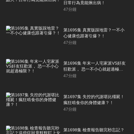
日常行為竟能揪出病！
47
分鐘
第1695集 真實版踩地雷？一不小
心健康也跟著引爆？！
47
分鐘
第1696集 年末一人宅家派VS好友
狂歡派， 恐一不小心就超過極
限？！
47
分鐘
第1697集 失控的代謝堪比殭屍！
瘋狂啃食你的身體健康？！
47
分鐘
第1698集 檢查報告聽完秒忘記？