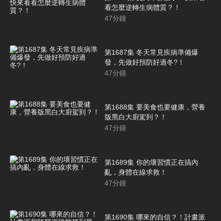
看怎麼逆轉生病體質？！
47
分鐘
第1687集 冬天常見疾病準備爆
發，先做好預防好過冬?！
47
分鐘
第1688集 要美食也要健康，營養
版黑白大廚駕到？！
47
分鐘
第1689集 你的壞習慣正在搞內
亂，身體在線求救！
47
分鐘
第1690集 哪來的自信？！計畫派