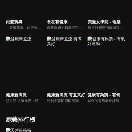
銀髮寶典
食在有健康
美魔女學院 - 瑜樂生活珈
「銀髮寶典」內容介紹銀髮族相關的醫療知識，讓爺爺奶奶們能了解銀髮族常見的疾病、或是身體常遇到的問題，並邀請專業的醫師上節目解答，詳細深入且淺顯易懂的方式講述給各位爺爺奶奶們。為銀髮族的身體健康預防把關，讓爺爺奶奶能有一個樂活的退休生活。
跟著詹姆士和潘懷宗博士就能輕鬆學料理！只是品嚐美食之餘，身體健康也要懂得把關，每集都會傳授生活健康資訊，破除一般飲食迷思，讓大家吃得美味、活得健康！
維持好體態的瑜珈課程，有著豐富的瑜珈姿勢，伸展筋骨舒緩全身疲勞，緊緻肌肉線條，不只能雕塑美美的身材也能夠讓身心靈都暢快健康，跟上我們的腳步一起踏上瑜樂生活珈，輕鬆好上手，快樂享瘦！
健康新煮流
健康新煮流 有煮真好
健康有夠讚 - 有氧好運動
頭足類 挑選重點：頭足類利用清洗時去除內臟可以降低膽固醇的攝取。挑選雙眼清澈明亮，眼球稍微凸出，肉質結實有彈性為佳。身體具透明感，觸腕或是吸盤一碰到活體就會吸附住便是新鮮的。
開創夫妻同廚同煮潮流的KC夫婦，繼《健康醫食代》後，走出攝影棚，帶大家全台走透透，發掘上帝賞賜的美味食材，內容融合新加坡南洋風和客家純樸味，加上台灣獨特的閩南風情，互相激盪交織出的火花，打造出獨一無二的美食節目。
綜合的有氧舞蹈課程，有著多元舞蹈搭配上輕快的音樂，踩踏著有氧的步伐，從頭到腳喚醒身體的肌肉，不只是雕塑美美的身材也能夠讓身心靈都暢快健康，跟上我們的腳步一起踏上有氧好運動，讓你更加活力滿滿，快樂享瘦！
綜藝排行榜