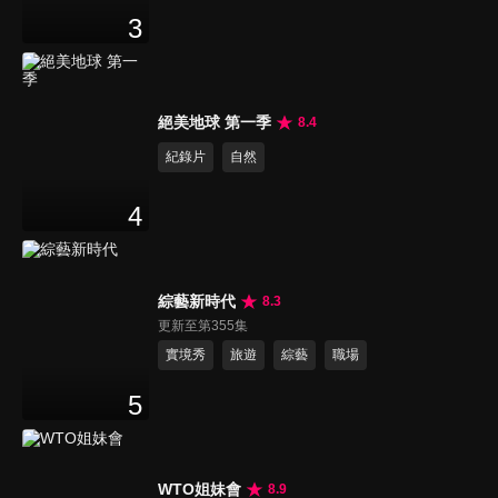
3
絕美地球 第一季
8.4
紀錄片
自然
4
綜藝新時代
8.3
更新至第355集
實境秀
旅遊
綜藝
職場
5
WTO姐妹會
8.9