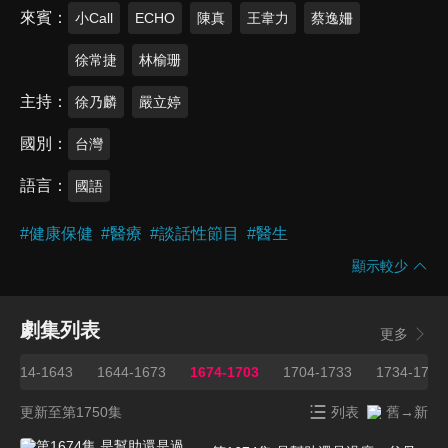
來賓
小Call
ECHO
陳真
王韋力
蔡逸姍
徐常捷
林榆珊
主持
徐乃麟
嚴立婷
國別
台灣
語言
國語
#
健康保健
#
醫療
#
談話性節目
#
醫生
顯示較少
劇集列表
更多
1614-1643
1644-1673
1674-1703
1704-1733
1734-1750
更新至第1750集
列表
舊→新