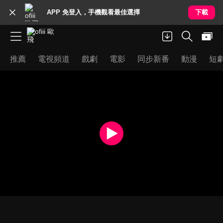
APP 免登入，手機觀看最佳選擇
下載
推薦
電視頻道
戲劇
電影
同步新番
動漫
短