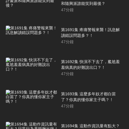
和隨興派誰能笑到最後？
47
分鐘
第1691集 疼痛警報來襲！訊息解
讀錯誤問題多？！
47
分鐘
第1692集 快演不下去了，尷尬羞
羞病真的好難說出口？！
47
分鐘
第1693集 這麼多年奴才都白當
了？你真的懂你家主子嗎？！
47
分鐘
第1694集 這動作資訊量有點大？