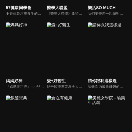
57健康同學會
醫學大聯盟
樂活SO MUCH
不管你是注重養生的四、五年級，還是邁入熟男熟女的六年級生，或是充滿活力的七年級生，主播隋安德、許晶晶和醫藥記者及健康專家，要告訴大家自己的身體密碼，讓你健康滿分！
《醫學大聯盟》希望打造一個知性趣味的平台，讓觀眾在輕鬆間了解正確的健康資訊，幫助自己和家人打造更健康的生活習慣。
我們要帶您一起聰明快樂過生活！由聰明生活家張雅芳主持的健康休閒資訊類節目，主題式介紹探討各種飲食、保健、醫學、休閒、民生、環保等，各種國人關心的樂活新訊，讓觀眾朋友一同感受快樂、用心過生活，其實就是那麼的簡單。
媽媽好神
愛+好醫生
請你跟我這樣過
『媽媽界巧虎』─小兒科醫師黃瑽寧，『國民媽媽』─鍾欣凌，兩人領軍擁有十八般武藝的好神媽媽團，為全台媽媽們發聲，所有育兒新知，家庭秘辛，全家大小健康，都會在《媽媽好神》一一解惑！
結合醫療專業及全人關懷的新型態節目，主持人黃瑽寧醫師親訪家庭，跨領域醫療顧問團全方位檢視，提供最完整、實用和正確的資訊來守護孩子的健康。
演藝圈內最會賺錢的侯昌明，以親身經歷教你理財；採訪經歷豐沛的黃文華，把所見所聞通通報你哉。不論是理財知識、兩性問題、生活資訊，完全貼近市井小民的所需所求，保證讓你生活過更好！