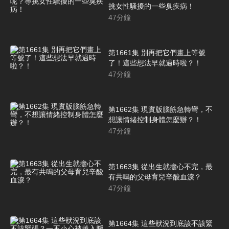
挑女性騷擾的一些臭疾病！
47
分鐘
第1661集 別再把它們畫上等號
了！這些想法早就過時啦？！
47
分鐘
第1662集 現實版腦筋急轉彎，不
想讓情緒控制身體怎麼辦？！
47
分鐘
第1663集 從出生就擔心不完，最
有共鳴的父母育兒辛酸血淚？
47
分鐘
第1664集 這些狀況到底該不該緊