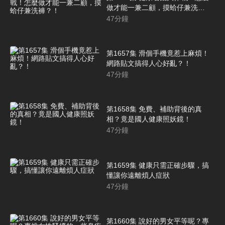
做才能一兼二顧，摸蛤仔兼洗
褲？！
47
分鐘
第1657集 滑個手機竟惹上麻煩！
網路貼文搞得人心好亂？！
47
分鐘
第1658集 免費、補助背後的真
相？竟是國人健康照妖鏡！
47
分鐘
第1659集 健康只需正確步驟，搞
懂讓你遠離煩人症狀
47
分鐘
第1660集 說好的男女平等呢？專