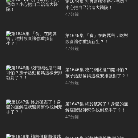
第1644集 別再這樣治療小毛病？
小心把自己治進大醫院！
47
分鐘
第1645集 「食」在夠厲害，吃對
飲食讓你重獲新生？！
47
分鐘
第1646集 校門關比鬼門開可怕？
孩子活動爸媽這樣安排就對了？！
47
分鐘
第1647集 終於破案了！身體的無
解症狀醫師幫你找到兇手了？！
47
分鐘