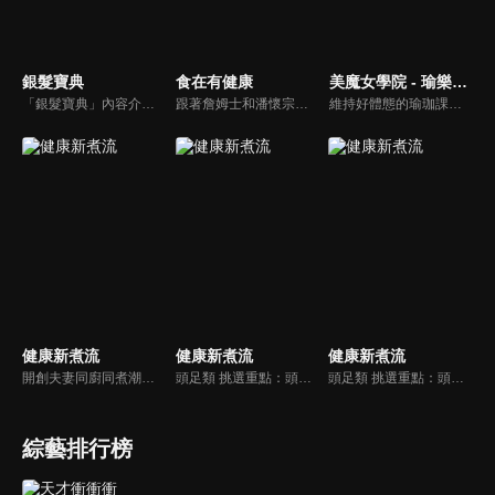
銀髮寶典
食在有健康
美魔女學院 - 瑜樂生活珈
「銀髮寶典」內容介紹銀髮族相關的醫療知識，讓爺爺奶奶們能了解銀髮族常見的疾病、或是身體常遇到的問題，並邀請專業的醫師上節目解答，詳細深入且淺顯易懂的方式講述給各位爺爺奶奶們。為銀髮族的身體健康預防把關，讓爺爺奶奶能有一個樂活的退休生活。
跟著詹姆士和潘懷宗博士就能輕鬆學料理！只是品嚐美食之餘，身體健康也要懂得把關，每集都會傳授生活健康資訊，破除一般飲食迷思，讓大家吃得美味、活得健康！
維持好體態的瑜珈課程，有著豐富的瑜珈姿勢，伸展筋骨舒緩全身疲勞，緊緻肌肉線條，不只能雕塑美美的身材也能夠讓身心靈都暢快健康，跟上我們的腳步一起踏上瑜樂生活珈，輕鬆好上手，快樂享瘦！
健康新煮流
健康新煮流
健康新煮流
開創夫妻同廚同煮潮流的KC夫婦，繼《健康醫食代》後，走出攝影棚，帶大家全台走透透，發掘上帝賞賜的美味食材，內容融合新加坡南洋風和客家純樸味，加上台灣獨特的閩南風情，互相激盪交織出的火花，打造出獨一無二的美食節目。
頭足類 挑選重點：頭足類利用清洗時去除內臟可以降低膽固醇的攝取。挑選雙眼清澈明亮，眼球稍微凸出，肉質結實有彈性為佳。身體具透明感，觸腕或是吸盤一碰到活體就會吸附住便是新鮮的。
頭足類 挑選重點：頭足類利用清洗時去除內臟可以降低膽固醇的攝取。挑選雙眼清澈明亮，眼球稍微凸出，肉質結實有彈性為佳。身體具透明感，觸腕或是吸盤一碰到活體就會吸附住便是新鮮的。
綜藝排行榜