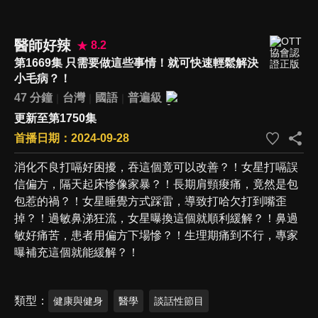
醫師好辣
8.2
第1669集 只需要做這些事情！就可快速輕鬆解決
小毛病？！
47 分鐘
台灣
國語
普遍級
更新至第1750集
首播日期：2024-09-28
消化不良打嗝好困擾，吞這個竟可以改善？！女星打嗝誤
信偏方，隔天起床慘像家暴？！長期肩頸痠痛，竟然是包
包惹的禍？！女星睡覺方式踩雷，導致打哈欠打到嘴歪
掉？！過敏鼻涕狂流，女星曝換這個就順利緩解？！鼻過
敏好痛苦，患者用偏方下場慘？！生理期痛到不行，專家
曝補充這個就能緩解？！
類型
健康與健身
醫學
談話性節目