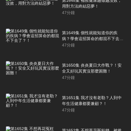
第1648集 補救健康越做越沒效，
用對方法終結惡夢！
47
分鐘
第1649集 個性就能知道你的疾
病？學會這招算命的都混不下去
了？！
47
分鐘
第1650集 炎炎夏日大作戰？！安
全又好玩其實沒那麼困難！
47
分鐘
第1651集 我才沒有老勒？人到中
年生活健康都要兼顧？！
47
分鐘
第1652集 不想再花冤枉錢，被推