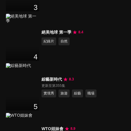
3
絕美地球 第一季
8.4
紀錄片
自然
4
綜藝新時代
8.3
更新至第355集
實境秀
旅遊
綜藝
職場
5
WTO姐妹會
8.9