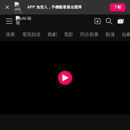
APP 免登入，手機觀看最佳選擇
下載
推薦
電視頻道
戲劇
電影
同步新番
動漫
短