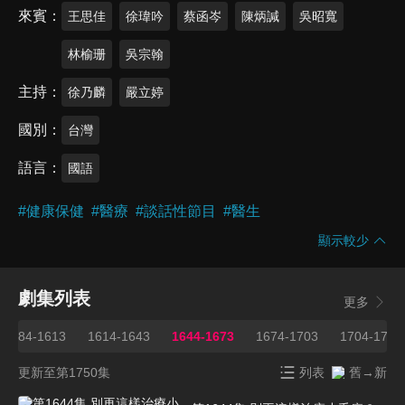
來賓
王思佳
徐瑋吟
蔡函岑
陳炳諴
吳昭寬
林榆珊
吳宗翰
主持
徐乃麟
嚴立婷
國別
台灣
語言
國語
#
健康保健
#
醫療
#
談話性節目
#
醫生
顯示較少
劇集列表
更多
1584-1613
1614-1643
1644-1673
1674-1703
1704-1733
更新至第1750集
列表
舊→新