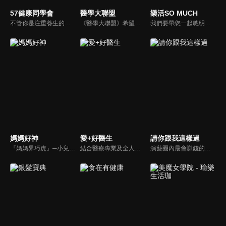
57健康同學會
醫學大聯盟
樂活SO MUCH
不管你是注重養生的四、五年級，還是邁入熟男熟女的六年級生，或是充滿活力的七年級生，主播隋安德、許晶晶和醫藥記者及健康專家，要告訴大家自己的身體密碼，讓你健康滿分！
《醫學大聯盟》希望打造一個知性趣味的平台，讓觀眾在輕鬆間了解正確的健康資訊，幫助自己和家人打造更健康的生活習慣。
我們要帶您一起聰明快樂過生活！由聰明生活家張雅芳主持的健康休閒資訊類節目，主題式介紹探討各種飲食、保健、醫學、休閒、民生、環保等，各種國人關心的樂活新訊，讓觀眾朋友一同感受快樂、用心過生活，其實就是那麼的簡單。
媽媽好神
愛+好醫生
請你跟我這樣過
『媽媽界巧虎』─小兒科醫師黃瑽寧，『國民媽媽』─鍾欣凌，兩人領軍擁有十八般武藝的好神媽媽團，為全台媽媽們發聲，所有育兒新知，家庭秘辛，全家大小健康，都會在《媽媽好神》一一解惑！
結合醫療專業及全人關懷的新型態節目，主持人黃瑽寧醫師親訪家庭，跨領域醫療顧問團全方位檢視，提供最完整、實用和正確的資訊來守護孩子的健康。
演藝圈內最會賺錢的侯昌明，以親身經歷教你理財；採訪經歷豐沛的黃文華，把所見所聞通通報你哉。不論是理財知識、兩性問題、生活資訊，完全貼近市井小民的所需所求，保證讓你生活過更好！