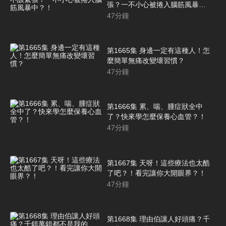
張？一不小心被捲入腦筋風暴
中？！
47
分鐘
第1665集 身邊一定有這種人！怎
麼簡單無痛改變壞習慣？
47
分鐘
第1666集 累、喘、腫症狀全中
了？快來學怎麼保養心血管？！
47
分鐘
第1667集 天呀！這些療法也太酷
了吧？！看完讓你大開眼界？！
47
分鐘
第1668集 理由伯讓人好頭痛？千