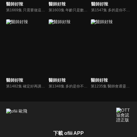
醫師好辣
醫師好辣
醫師好辣
第1669集 只需要做這些事情！就可快速輕鬆解決小毛病？！
第1603集 年齡只是數字？檢視身體比實際年齡小vs老？！
第1547集 多的是你不知道的事！終結疾病、痠痛有可能？
醫師好辣
醫師好辣
醫師好辣
第1482集 確定好再講！讓人一秒暴氣的關心話語？
第1348集 多的是你不知道的事？！這些行為錯很大！！
第1235集 醫師會通靈？殺手級姿勢，坐著15分鐘就傷腰！
下載 ofiii APP