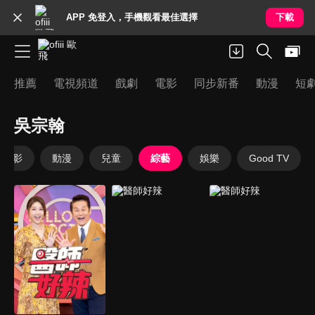
APP 免登入，手機觀看最佳選擇
下載
推薦
電視頻道
戲劇
電影
同步新番
動漫
短
吳宗翰
電影
動漫
兒童
綜藝
娛樂
Good TV