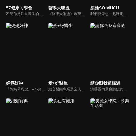
57健康同學會
醫學大聯盟
樂活SO MUCH
不管你是注重養生的四、五年級，還是邁入熟男熟女的六年級生，或是充滿活力的七年級生，主播隋安德、許晶晶和醫藥記者及健康專家，要告訴大家自己的身體密碼，讓你健康滿分！
《醫學大聯盟》希望打造一個知性趣味的平台，讓觀眾在輕鬆間了解正確的健康資訊，幫助自己和家人打造更健康的生活習慣。
我們要帶您一起聰明快樂過生活！由聰明生活家張雅芳主持的健康休閒資訊類節目，主題式介紹探討各種飲食、保健、醫學、休閒、民生、環保等，各種國人關心的樂活新訊，讓觀眾朋友一同感受快樂、用心過生活，其實就是那麼的簡單。
媽媽好神
愛+好醫生
請你跟我這樣過
『媽媽界巧虎』─小兒科醫師黃瑽寧，『國民媽媽』─鍾欣凌，兩人領軍擁有十八般武藝的好神媽媽團，為全台媽媽們發聲，所有育兒新知，家庭秘辛，全家大小健康，都會在《媽媽好神》一一解惑！
結合醫療專業及全人關懷的新型態節目，主持人黃瑽寧醫師親訪家庭，跨領域醫療顧問團全方位檢視，提供最完整、實用和正確的資訊來守護孩子的健康。
演藝圈內最會賺錢的侯昌明，以親身經歷教你理財；採訪經歷豐沛的黃文華，把所見所聞通通報你哉。不論是理財知識、兩性問題、生活資訊，完全貼近市井小民的所需所求，保證讓你生活過更好！