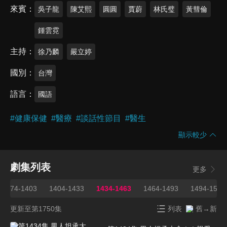
來賓
吳子龍
陳艾熙
圓圓
賈蔚
林氏璧
黃彗倫
鍾雲霓
主持
徐乃麟
嚴立婷
國別
台灣
語言
國語
#
健康保健
#
醫療
#
談話性節目
#
醫生
顯示較少
劇集列表
更多
1374-1403
1404-1433
1434-1463
1464-1493
1494-1523
更新至第1750集
列表
舊→新