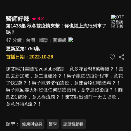
醫師好辣
8.2
第1438集 秋冬雙疫情夾擊！你也搭上流行列車了
嗎？
47 分鐘
台灣
國語
普遍級
更新至第1750集
首播日期：2022-10-26
陳艾熙飛美國拍youtube確診，竟多花台幣6萬善後？！圓
圓去新加坡，竟二度確診？！吳子龍搭防疫計程車，竟花
了快2萬？！吳子龍老婆怕染疫，竟連食物也噴酒精？！
吳子龍回義大利沒做任何防護措施，竟幸運沒染疫？！圓
圓2次確診，竟又得流感？！陳艾熙出國前一天去唱歌，
竟意外得A流？！
類型
健康與健身
醫學
談話性節目