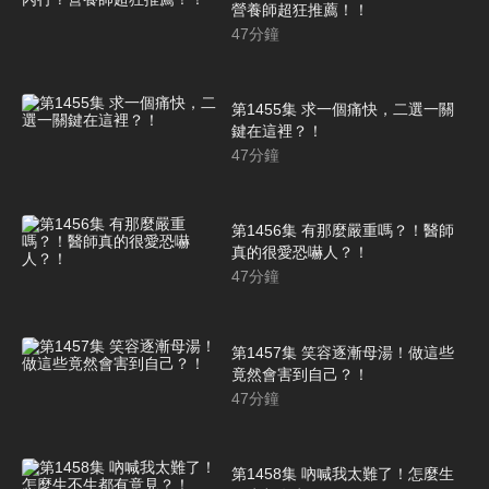
營養師超狂推薦！！
47
分鐘
第1455集 求一個痛快，二選一關
鍵在這裡？！
47
分鐘
第1456集 有那麼嚴重嗎？！醫師
真的很愛恐嚇人？！
47
分鐘
第1457集 笑容逐漸母湯！做這些
竟然會害到自己？！
47
分鐘
第1458集 吶喊我太難了！怎麼生