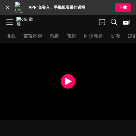
APP 免登入，手機觀看最佳選擇
下載
推薦
電視頻道
戲劇
電影
同步新番
動漫
短