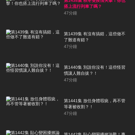
第1438集 秋冬雙疫情夾擊！你也
搭上流行列車了嗎？
47
分鐘
第1439集 有沒有搞錯，這些做不
了難道有錯？
47
分鐘
第1440集 別說你沒有！這些怪習
慣讓人難自拔？！
47
分鐘
第1441集 放任身體瑕疵，再不管
等著被收割？！
47
分鐘
第1442集 貼心變困擾掀論戰！專