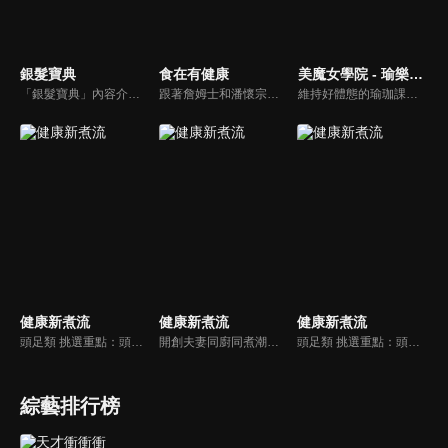
銀髮寶典
食在有健康
美魔女學院 - 瑜樂生活珈
「銀髮寶典」內容介紹銀髮族相關的醫療知識，讓爺爺奶奶們能了解銀髮族常見的疾病、或是身體常遇到的問題，並邀請專業的醫師上節目解答，詳細深入且淺顯易懂的方式講述給各位爺爺奶奶們。為銀髮族的身體健康預防把關，讓爺爺奶奶能有一個樂活的退休生活。
跟著詹姆士和潘懷宗博士就能輕鬆學料理！只是品嚐美食之餘，身體健康也要懂得把關，每集都會傳授生活健康資訊，破除一般飲食迷思，讓大家吃得美味、活得健康！
維持好體態的瑜珈課程，有著豐富的瑜珈姿勢，伸展筋骨舒緩全身疲勞，緊緻肌肉線條，不只能雕塑美美的身材也能夠讓身心靈都暢快健康，跟上我們的腳步一起踏上瑜樂生活珈，輕鬆好上手，快樂享瘦！
健康新煮流
健康新煮流
健康新煮流
頭足類 挑選重點：頭足類利用清洗時去除內臟可以降低膽固醇的攝取。挑選雙眼清澈明亮，眼球稍微凸出，肉質結實有彈性為佳。身體具透明感，觸腕或是吸盤一碰到活體就會吸附住便是新鮮的。
開創夫妻同廚同煮潮流的KC夫婦，繼《健康醫食代》後，走出攝影棚，帶大家全台走透透，發掘上帝賞賜的美味食材，內容融合新加坡南洋風和客家純樸味，加上台灣獨特的閩南風情，互相激盪交織出的火花，打造出獨一無二的美食節目。
頭足類 挑選重點：頭足類利用清洗時去除內臟可以降低膽固醇的攝取。挑選雙眼清澈明亮，眼球稍微凸出，肉質結實有彈性為佳。身體具透明感，觸腕或是吸盤一碰到活體就會吸附住便是新鮮的。
綜藝排行榜