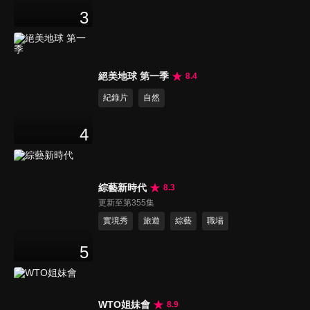
3
絕美地球 第一季
8.4
紀錄片
自然
4
綜藝新時代
8.3
更新至第355集
實境秀
旅遊
綜藝
職場
5
WTO姐妹會
8.9