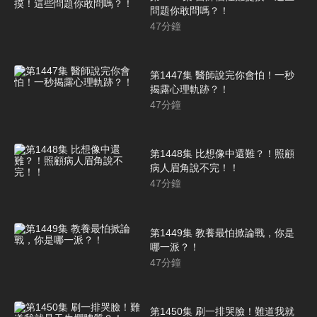
問題你敢問嗎？！
47
分鐘
第1447集 醫師說完你會怕！一秒
揭露心理軌跡？！
47
分鐘
第1448集 比想像中還難？！照顧
病人眉角說不完！！
47
分鐘
第1449集 教養最怕掀論戰，你是
哪一派？！
47
分鐘
第1450集 刷一排哭臉！難道我就