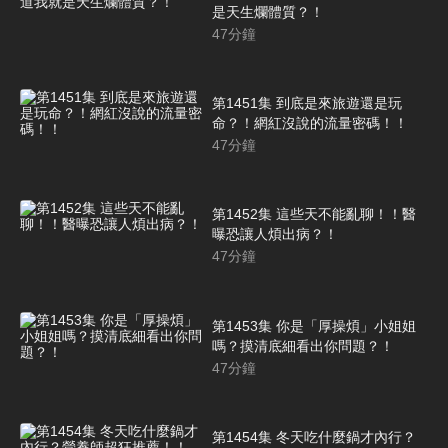
是天生爛體質？！
47
分鐘
第1451集 到底是來旅遊還是玩
命？！網紅沒說的流量密碼！！
47
分鐘
第1452集 這些天不能亂聊！！醫
曝恐讓人煩出病？！
47
分鐘
第1453集 你是「厚操煩」小姐姐
嗎？摸清底細看出你問題？！
47
分鐘
第1454集 冬天吃什麼鍋才內行？