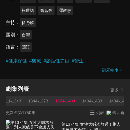
柯世祐
魏智偉
譚敦慈
主持
徐乃麟
國別
台灣
語言
國語
#
健康保健
#
醫療
#
談話性節目
#
醫生
顯示較少
劇集列表
更多
1211-1343
1344-1373
1374-1403
1404-1433
1434-1463
更新至第1750集
列表
舊→新
第1374集 女性大喊求放過！別人
家總是不會讓人失望？