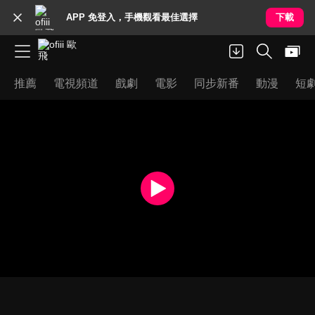
APP 免登入，手機觀看最佳選擇
下載
推薦
電視頻道
戲劇
電影
同步新番
動漫
短