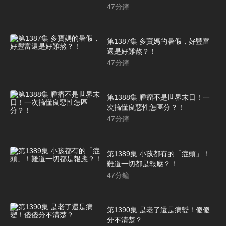
47
分鐘
第1387集 多寶媽的暑假，好豐富
還是好難熬？！
47
分鐘
第1388集 腫瘤不是世界末日！一
次搞懂良惡性怎區分？！
47
分鐘
第1389集 小孩都有的「症頭」！
難道一切都是報應？！
47
分鐘
第1390集 是老了還是病變！傻傻
分不清楚？