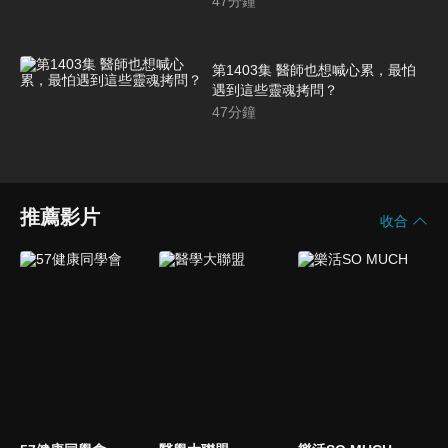
47
分鐘
第1403集 醫師也想喊心累，最怕
遇到這些靈魂拷問？
47
分鐘
推薦影片
收合