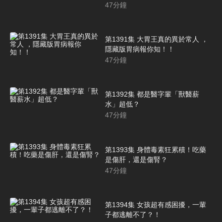
47
分鐘
第1391集 大胃王真的異於常人 ，
隱藏版胃病報你知！！
47
分鐘
第1392集 都是醫字輩「獸醫薪
水」超低？
47
分鐘
第1393集 身體毒素狂累積！吃藥
是傷肝，還是傷腎？
47
分鐘
第1394集 女孩超有感困擾，一輩
子都逃離不了？！