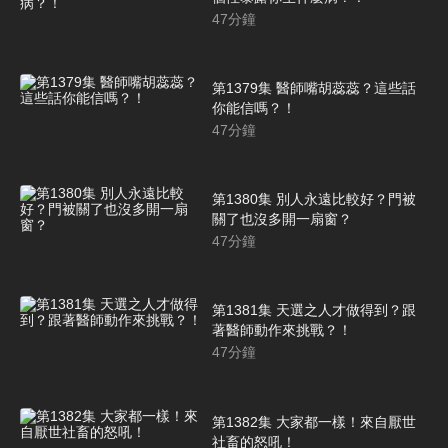
47
分鐘
第1379集 醫師嘴胡蕊蕊？這些話
你能信嗎？！
47
分鐘
第1380集 別人永遠比較好？門被
關了也沒多開一扇窗？
47
分鐘
第1381集 天選之人才做得到？跟
著醫師動作來挑戰？！
47
分鐘
第1382集 大家都一樣！來自厭世
社畜的怒吼！