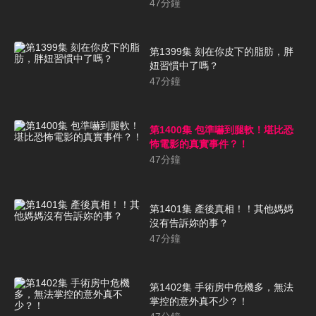
47
分鐘
第1399集 刻在你皮下的脂肪，胖
妞習慣中了嗎？
47
分鐘
第1400集 包準嚇到腿軟！堪比恐
怖電影的真實事件？！
47
分鐘
第1401集 產後真相！！其他媽媽
沒有告訴妳的事？
47
分鐘
第1402集 手術房中危機多，無法
掌控的意外真不少？！