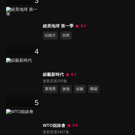
3
絕美地球 第一季
8.4
紀錄片
自然
4
綜藝新時代
8.3
更新至第355集
實境秀
旅遊
綜藝
職場
5
WTO姐妹會
8.9
更新至第3487集