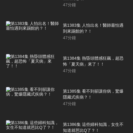
47
分鐘
第1383集 人怕出名！醫師最怕遇
到來踢館的？！
47
分鐘
第1384集 熱昏頭體感狂飆，超恐
怖「夏天病」來了！！
47
分鐘
第1385集 看不到卻讓你病，驚爆
隱藏式疾病？！
47
分鐘
第1386集 這些婦科知識，女生不
知道就芭比Q了？！