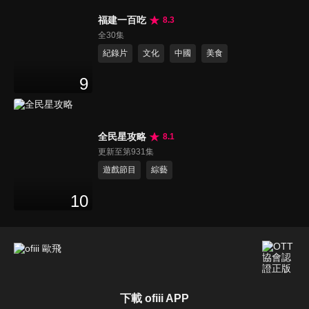
福建一百吃
8.3
全30集
紀錄片
文化
中國
美食
9
全民星攻略
8.1
更新至第931集
遊戲節目
綜藝
10
下載 ofiii APP