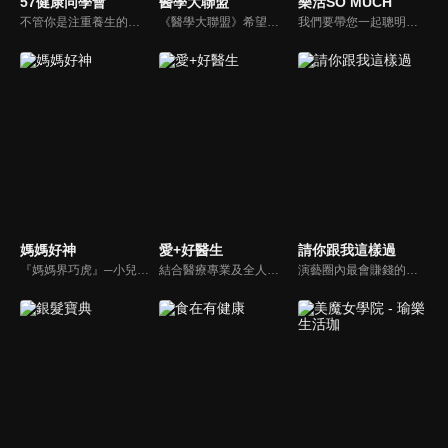
57健康同學會
醫學大聯盟
樂活SO MUCH
不管你是注重養生的四、五年級，還是邁入熟男熟女的六年級生，或是充滿活力的七年級生，主播隋安德、許晶晶和醫藥記者及健康專家，要告訴大家自己的身體密碼，讓你健康滿分！
《醫學大聯盟》希望打造一個知性趣味的平台，讓觀眾在輕鬆間了解正確的健康資訊，幫助自己和家人打造更健康的生活習慣。
我們要帶您一起聰明快樂過生活！由聰明生活家張雅芳主持的健康休閒資訊類節目，主題式介紹探討各種飲食、保健、醫學、休閒、民生、環保等，各種國人關心的樂活新訊，讓觀眾朋友一同感受快樂、用心過生活，其實就是那麼的簡單。
媽媽好神
愛+好醫生
請你跟我這樣過
『媽媽界巧虎』─小兒科醫師黃瑽寧，『國民媽媽』─鍾欣凌，兩人領軍擁有十八般武藝的好神媽媽團，為全台媽媽們發聲，所有育兒新知，家庭秘辛，全家大小健康，都會在《媽媽好神》一一解惑！
結合醫療專業及全人關懷的新型態節目，主持人黃瑽寧醫師親訪家庭，跨領域醫療顧問團全方位檢視，提供最完整、實用和正確的資訊來守護孩子的健康。
演藝圈內最會賺錢的侯昌明，以親身經歷教你理財；採訪經歷豐沛的黃文華，把所見所聞通通報你哉。不論是理財知識、兩性問題、生活資訊，完全貼近市井小民的所需所求，保證讓你生活過更好！