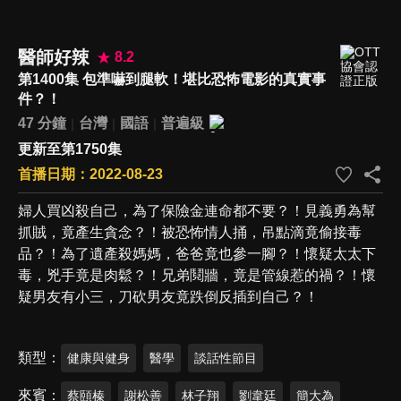
醫師好辣
8.2
第1400集 包準嚇到腿軟！堪比恐怖電影的真實事
件？！
47 分鐘
台灣
國語
普遍級
更新至第1750集
首播日期：2022-08-23
婦人買凶殺自己，為了保險金連命都不要？！見義勇為幫
抓賊，竟產生貪念？！被恐怖情人捅，吊點滴竟偷接毒
品？！為了遺產殺媽媽，爸爸竟也參一腳？！懷疑太太下
毒，兇手竟是肉鬆？！兄弟鬩牆，竟是管線惹的禍？！懷
疑男友有小三，刀砍男友竟跌倒反插到自己？！
類型
健康與健身
醫學
談話性節目
來賓
蔡頤榛
謝松善
林子翔
劉韋廷
簡大為