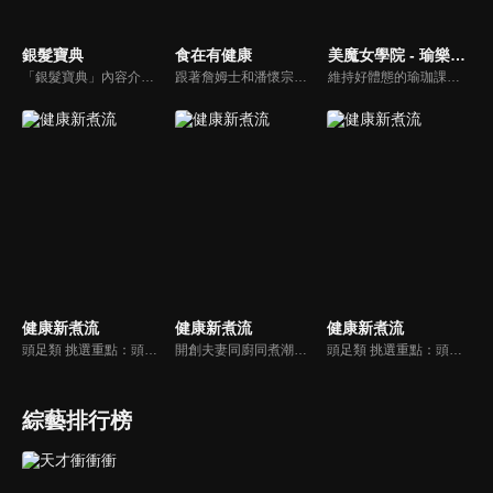
銀髮寶典
食在有健康
美魔女學院 - 瑜樂生活珈
「銀髮寶典」內容介紹銀髮族相關的醫療知識，讓爺爺奶奶們能了解銀髮族常見的疾病、或是身體常遇到的問題，並邀請專業的醫師上節目解答，詳細深入且淺顯易懂的方式講述給各位爺爺奶奶們。為銀髮族的身體健康預防把關，讓爺爺奶奶能有一個樂活的退休生活。
跟著詹姆士和潘懷宗博士就能輕鬆學料理！只是品嚐美食之餘，身體健康也要懂得把關，每集都會傳授生活健康資訊，破除一般飲食迷思，讓大家吃得美味、活得健康！
維持好體態的瑜珈課程，有著豐富的瑜珈姿勢，伸展筋骨舒緩全身疲勞，緊緻肌肉線條，不只能雕塑美美的身材也能夠讓身心靈都暢快健康，跟上我們的腳步一起踏上瑜樂生活珈，輕鬆好上手，快樂享瘦！
健康新煮流
健康新煮流
健康新煮流
頭足類 挑選重點：頭足類利用清洗時去除內臟可以降低膽固醇的攝取。挑選雙眼清澈明亮，眼球稍微凸出，肉質結實有彈性為佳。身體具透明感，觸腕或是吸盤一碰到活體就會吸附住便是新鮮的。
開創夫妻同廚同煮潮流的KC夫婦，繼《健康醫食代》後，走出攝影棚，帶大家全台走透透，發掘上帝賞賜的美味食材，內容融合新加坡南洋風和客家純樸味，加上台灣獨特的閩南風情，互相激盪交織出的火花，打造出獨一無二的美食節目。
頭足類 挑選重點：頭足類利用清洗時去除內臟可以降低膽固醇的攝取。挑選雙眼清澈明亮，眼球稍微凸出，肉質結實有彈性為佳。身體具透明感，觸腕或是吸盤一碰到活體就會吸附住便是新鮮的。
綜藝排行榜