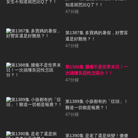
知道就芭比Q了？！
47
分鐘
第1387集 多寶媽的暑假，好豐富
還是好難熬？！
47
分鐘
第1388集 腫瘤不是世界末日！一
次搞懂良惡性怎區分？！
47
分鐘
第1389集 小孩都有的「症頭」！
難道一切都是報應？！
47
分鐘
第1390集 是老了還是病變！傻傻