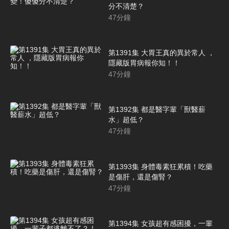
分不清楚？
47
分鐘
第1391集 大胃王真的異於常人 ，
隱藏版胃病報你知！！
47
分鐘
第1392集 都是醫字輩「獸醫薪
水」超低？
47
分鐘
第1393集 身體毒素狂累積！吃藥
是傷肝，還是傷腎？
47
分鐘
第1394集 女孩超有感困擾，一輩