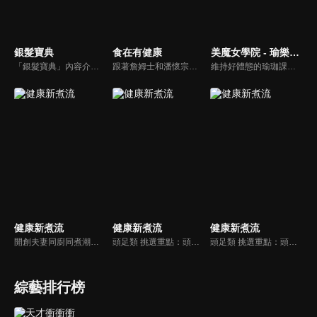
銀髮寶典
食在有健康
美魔女學院 - 瑜樂生活珈
「銀髮寶典」內容介紹銀髮族相關的醫療知識，讓爺爺奶奶們能了解銀髮族常見的疾病、或是身體常遇到的問題，並邀請專業的醫師上節目解答，詳細深入且淺顯易懂的方式講述給各位爺爺奶奶們。為銀髮族的身體健康預防把關，讓爺爺奶奶能有一個樂活的退休生活。
跟著詹姆士和潘懷宗博士就能輕鬆學料理！只是品嚐美食之餘，身體健康也要懂得把關，每集都會傳授生活健康資訊，破除一般飲食迷思，讓大家吃得美味、活得健康！
維持好體態的瑜珈課程，有著豐富的瑜珈姿勢，伸展筋骨舒緩全身疲勞，緊緻肌肉線條，不只能雕塑美美的身材也能夠讓身心靈都暢快健康，跟上我們的腳步一起踏上瑜樂生活珈，輕鬆好上手，快樂享瘦！
健康新煮流
健康新煮流
健康新煮流
開創夫妻同廚同煮潮流的KC夫婦，繼《健康醫食代》後，走出攝影棚，帶大家全台走透透，發掘上帝賞賜的美味食材，內容融合新加坡南洋風和客家純樸味，加上台灣獨特的閩南風情，互相激盪交織出的火花，打造出獨一無二的美食節目。
頭足類 挑選重點：頭足類利用清洗時去除內臟可以降低膽固醇的攝取。挑選雙眼清澈明亮，眼球稍微凸出，肉質結實有彈性為佳。身體具透明感，觸腕或是吸盤一碰到活體就會吸附住便是新鮮的。
頭足類 挑選重點：頭足類利用清洗時去除內臟可以降低膽固醇的攝取。挑選雙眼清澈明亮，眼球稍微凸出，肉質結實有彈性為佳。身體具透明感，觸腕或是吸盤一碰到活體就會吸附住便是新鮮的。
綜藝排行榜