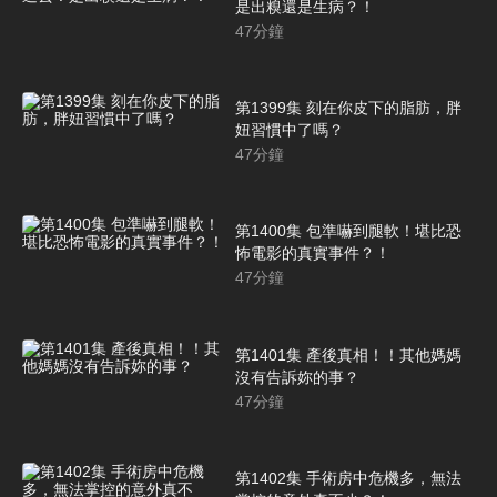
是出糗還是生病？！
47
分鐘
第1399集 刻在你皮下的脂肪，胖
妞習慣中了嗎？
47
分鐘
第1400集 包準嚇到腿軟！堪比恐
怖電影的真實事件？！
47
分鐘
第1401集 產後真相！！其他媽媽
沒有告訴妳的事？
47
分鐘
第1402集 手術房中危機多，無法