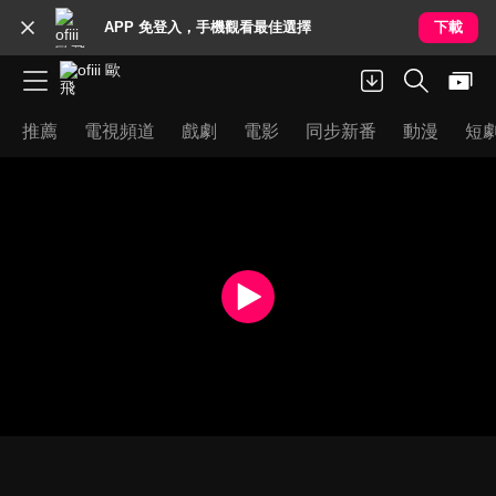
APP 免登入，手機觀看最佳選擇
下載
推薦
電視頻道
戲劇
電影
同步新番
動漫
短