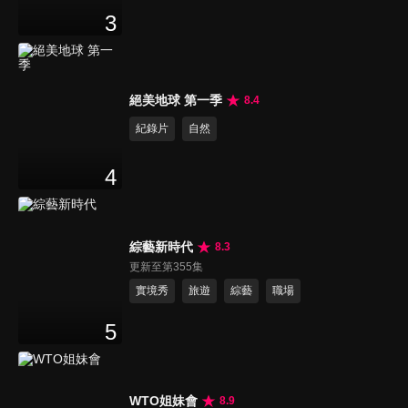
3
絕美地球 第一季
8.4
紀錄片
自然
4
綜藝新時代
8.3
更新至第355集
實境秀
旅遊
綜藝
職場
5
WTO姐妹會
8.9