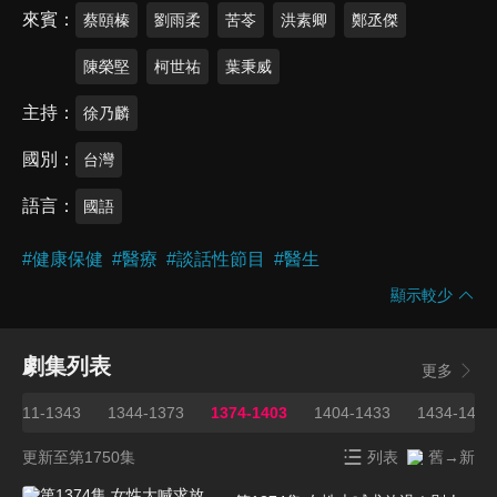
來賓
蔡頤榛
劉雨柔
苦苓
洪素卿
鄭丞傑
陳榮堅
柯世祐
葉秉威
主持
徐乃麟
國別
台灣
語言
國語
#
健康保健
#
醫療
#
談話性節目
#
醫生
顯示較少
劇集列表
更多
1211-1343
1344-1373
1374-1403
1404-1433
1434-1463
更新至第1750集
列表
舊→新