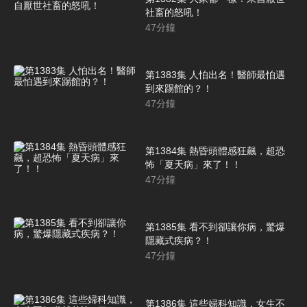
社畜的怒吼！
47
分鐘
第1383集 人怕出名！醫師最怕遇
到來踢館的？！
47
分鐘
第1384集 熱昏頭體感狂飆，超恐
怖「夏天病」來了！！
47
分鐘
第1385集 看不到卻讓你病，驚爆
隱藏式疾病？！
47
分鐘
第1386集 這些婦科知識，女生不