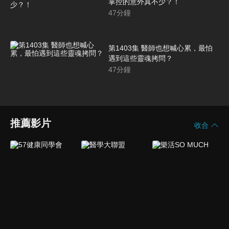
掌控的意外真不少？！
47
分鐘
第1403集 醫師也想喊心累，最怕
遇到這些靈魂拷問？
47
分鐘
推薦影片
收合