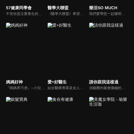
57健康同學會
醫學大聯盟
樂活SO MUCH
不管你是注重養生的四、五年級，還是邁入熟男熟女的六年級生，或是充滿活力的七年級生，主播隋安德、許晶晶和醫藥記者及健康專家，要告訴大家自己的身體密碼，讓你健康滿分！
《醫學大聯盟》希望打造一個知性趣味的平台，讓觀眾在輕鬆間了解正確的健康資訊，幫助自己和家人打造更健康的生活習慣。
我們要帶您一起聰明快樂過生活！由聰明生活家張雅芳主持的健康休閒資訊類節目，主題式介紹探討各種飲食、保健、醫學、休閒、民生、環保等，各種國人關心的樂活新訊，讓觀眾朋友一同感受快樂、用心過生活，其實就是那麼的簡單。
媽媽好神
愛+好醫生
請你跟我這樣過
『媽媽界巧虎』─小兒科醫師黃瑽寧，『國民媽媽』─鍾欣凌，兩人領軍擁有十八般武藝的好神媽媽團，為全台媽媽們發聲，所有育兒新知，家庭秘辛，全家大小健康，都會在《媽媽好神》一一解惑！
結合醫療專業及全人關懷的新型態節目，主持人黃瑽寧醫師親訪家庭，跨領域醫療顧問團全方位檢視，提供最完整、實用和正確的資訊來守護孩子的健康。
演藝圈內最會賺錢的侯昌明，以親身經歷教你理財；採訪經歷豐沛的黃文華，把所見所聞通通報你哉。不論是理財知識、兩性問題、生活資訊，完全貼近市井小民的所需所求，保證讓你生活過更好！