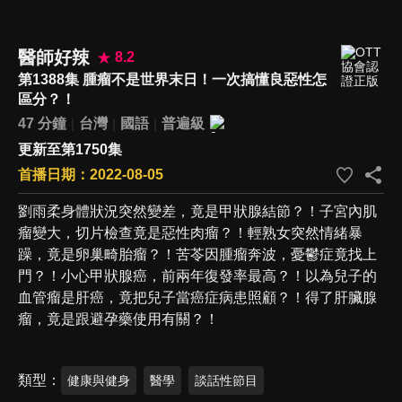
醫師好辣
8.2
第1388集 腫瘤不是世界末日！一次搞懂良惡性怎
區分？！
47 分鐘
台灣
國語
普遍級
更新至第1750集
首播日期：2022-08-05
劉雨柔身體狀況突然變差，竟是甲狀腺結節？！子宮內肌
瘤變大，切片檢查竟是惡性肉瘤？！輕熟女突然情緒暴
躁，竟是卵巢畸胎瘤？！苦苓因腫瘤奔波，憂鬱症竟找上
門？！小心甲狀腺癌，前兩年復發率最高？！以為兒子的
血管瘤是肝癌，竟把兒子當癌症病患照顧？！得了肝臟腺
瘤，竟是跟避孕藥使用有關？！
類型
健康與健身
醫學
談話性節目