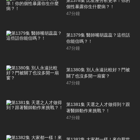
第1378集 比星座分析更準！你的
個性暴露你生什麼病？！
47
分鐘
第1379集 醫師嘴胡蕊蕊？這些話
你能信嗎？！
47
分鐘
第1380集 別人永遠比較好？門被
關了也沒多開一扇窗？
47
分鐘
第1381集 天選之人才做得到？跟
著醫師動作來挑戰？！
47
分鐘
第1382集 大家都一樣！來自厭世