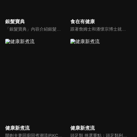
銀髮寶典
食在有健康
「銀髮寶典」內容介紹銀髮族相關的醫療知識，讓爺爺奶奶們能了解銀髮族常見的疾病、或是身體常遇到的問題，並邀請專業的醫師上節目解答，詳細深入且淺顯易懂的方式講述給各位爺爺奶奶們。為銀髮族的身體健康預防把關，讓爺爺奶奶能有一個樂活的退休生活。
跟著詹姆士和潘懷宗博士就能輕鬆學料理！只是品嚐美食之餘，身體健康也要懂得把關，每集都會傳授生活健康資訊，破除一般飲食迷思，讓大家吃得美味、活得健康！
健康新煮流
健康新煮流
開創夫妻同廚同煮潮流的KC夫婦，繼《健康醫食代》後，走出攝影棚，帶大家全台走透透，發掘上帝賞賜的美味食材，內容融合新加坡南洋風和客家純樸味，加上台灣獨特的閩南風情，互相激盪交織出的火花，打造出獨一無二的美食節目。
頭足類 挑選重點：頭足類利用清洗時去除內臟可以降低膽固醇的攝取。挑選雙眼清澈明亮，眼球稍微凸出，肉質結實有彈性為佳。身體具透明感，觸腕或是吸盤一碰到活體就會吸附住便是新鮮的。