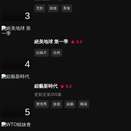
第1354集 可能讓你很意外的
烹飪
旅遊
美食
3
點！健康密碼你有跟上嗎？！
47
分鐘
第1355集 病患出走日記！醫師
絕美地球 第一季
8.4
為何這樣對我們？！
47
分鐘
紀錄片
自然
4
第1356集 太神奇了傑克！陰錯
陽差就治好病？！
47
分鐘
綜藝新時代
8.3
更新至第355集
第1357集 有好事「降落」？背
後危機你可能沒算到？！
實境秀
旅遊
綜藝
職場
5
47
分鐘
第1358集 揭穿醫師真面目！助