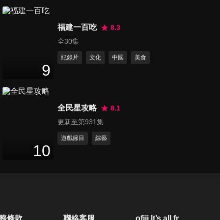
第1363集 別高興你有無敵星
福建一百吃
星？誰才是天選之人？！
8.3
47
分鐘
全30集
紀錄片
文化
中國
美食
第1364集 天堂v.s. 地獄自己選
9
的，外食怎麼吃才好？！
47
分鐘
全民星攻略
8.1
第1365集 完全被戳中的感覺？
更新至第931集
不年輕了症狀大盤點！！
47
分鐘
遊戲節目
綜藝
10
第1366集 挑戰國際孤獨等級時
候來了？疫情下這叫保持社交
47
分鐘
距離？！
第1367集 是迷信還是真有其
務條款
聯絡客服
ofiii lt’s all free