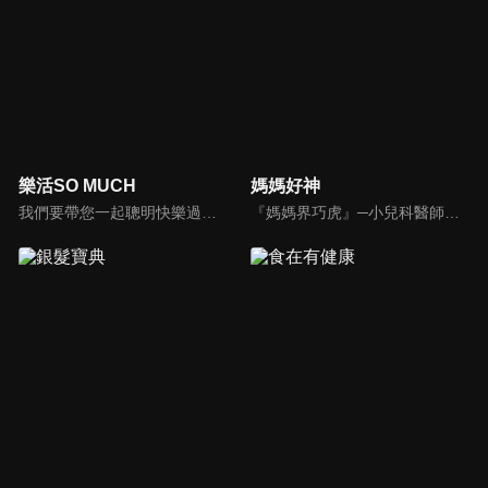
樂活SO MUCH
媽媽好神
我們要帶您一起聰明快樂過生活！由聰明生活家張雅芳主持的健康休閒資訊類節目，主題式介紹探討各種飲食、保健、醫學、休閒、民生、環保等，各種國人關心的樂活新訊，讓觀眾朋友一同感受快樂、用心過生活，其實就是那麼的簡單。
『媽媽界巧虎』─小兒科醫師黃瑽寧，『國民媽媽』─鍾欣凌，兩人領軍擁有十八般武藝的好神媽媽團，為全台媽媽們發聲，所有育兒新知，家庭秘辛，全家大小健康，都會在《媽媽好神》一一解惑！