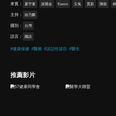
來賓
夏宇童
謝麗金
Eason
玉兔
賈蔚
陳龍
主持
徐乃麟
國別
台灣
語言
國語
#
健康保健
#
醫療
#
談話性節目
#
醫生
推薦影片