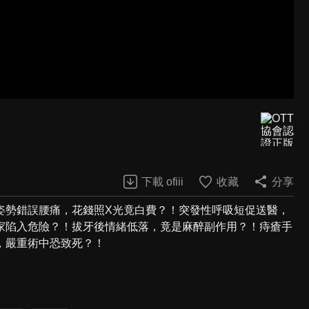
下載 ofiii
收藏
分享
姿勢錯誤腰痛，花錢照X光竟白費？！突發性呼吸短促送醫，
家陷入危險？！拔牙後情緒低落，竟是麻醉副作用？！痔瘡手
，嚴重術中恐致死？！