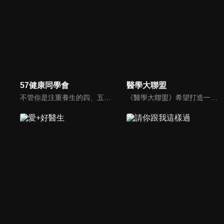
57健康同學會
醫學大聯盟
不管你是注重養生的四、五年級，還是邁入熟男熟女的六年級生，或是充滿活力的七年級生，主播隋安德、許晶晶和醫藥記者及健康專家，要告訴大家自己的身體密碼，讓你健康滿分！
《醫學大聯盟》希望打造一個知性趣味的平台，讓觀眾在輕鬆間了解正確的健康資訊，幫助自己和家人打造更健康的生活習慣。