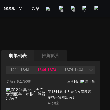
GOOD TV
娛樂
美食旅遊
新聞政論
汽車
劇集列表
推薦影片
1211-1343
1344-1373
1374-1403
更新至第1750集
列表
舊→新
第1344集 比九天玄女還厲害！
掐指一算看出病？！
47
分鐘