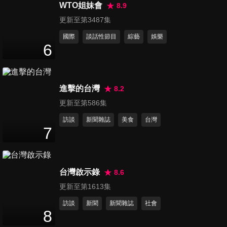
理主持的逆襲！
WTO姐妹會
8.9
47
分鐘
更新至第3487集
國際
談話性節目
綜藝
娛樂
第1359集 別把身體當盤子！這
6
些健康債遲早要還？！
47
分鐘
進擊的台灣
8.2
第1360集 別再對我另眼相看，
更新至第586集
醫師看病大小眼？！
47
分鐘
訪談
新聞雜誌
美食
台灣
7
第1361集 我以前真的不會這
樣？！真的跟以前大不同！
47
分鐘
台灣啟示錄
8.6
更新至第1613集
第1362集 醫院進得去出不來？
訪談
新聞
新聞雜誌
社會
專業解析一次看！
8
47
分鐘