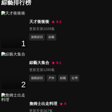
醫師揭密都市傳說！！
綜藝排行榜
47
分鐘
第1350集 驚爆超慘下場！還敢
天才衝衝衝
9.3
不善待你的器官嗎？！
更新至第1028集
47
分鐘
遊戲節目
綜藝
1
第1351集 一開口就爆炸！當媽
都要遇到的崩潰關卡！
47
分鐘
綜藝大集合
9.1
第1352集 護理師好萬能？怒控
更新至第1280集
工作操到快被超渡！！
遊戲節目
戶外
綜藝
台灣
47
分鐘
2
第1353集 醫院驚魂！醫師喊
「我們真的很害怕」？！
詹姆士出走料理
9
47
分鐘
更新至第367集