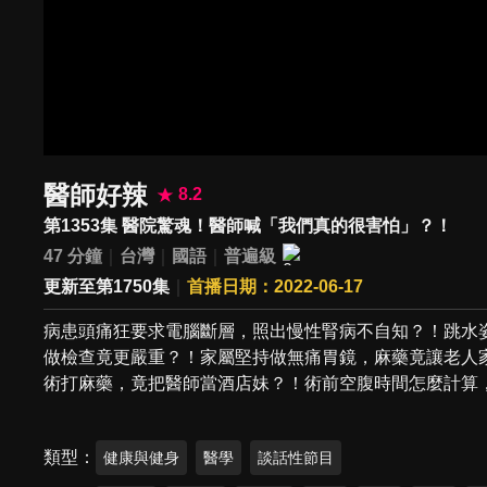
醫師好辣
8.2
第1353集 醫院驚魂！醫師喊「我們真的很害怕」？！
47 分鐘
台灣
國語
普遍級
更新至第1750集
首播日期：2022-06-17
病患頭痛狂要求電腦斷層，照出慢性腎病不自知？！跳水
做檢查竟更嚴重？！家屬堅持做無痛胃鏡，麻藥竟讓老人
術打麻藥，竟把醫師當酒店妹？！術前空腹時間怎麼計算
類型
健康與健身
醫學
談話性節目