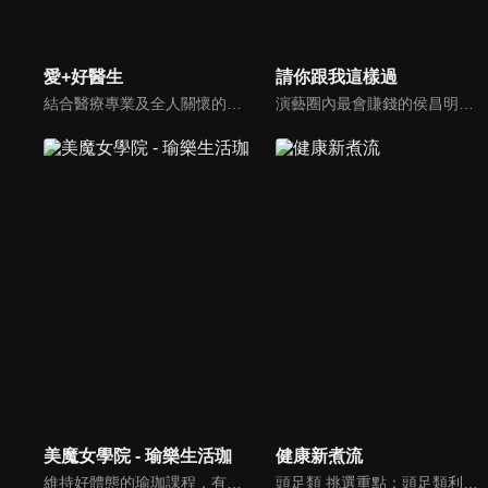
愛+好醫生
請你跟我這樣過
結合醫療專業及全人關懷的新型態節目，主持人黃瑽寧醫師親訪家庭，跨領域醫療顧問團全方位檢視，提供最完整、實用和正確的資訊來守護孩子的健康。
演藝圈內最會賺錢的侯昌明，以親身經歷教你理財；採訪經歷豐沛的黃文華，把所見所聞通通報你哉。不論是理財知識、兩性問題、生活資訊，完全貼近市井小民的所需所求，保證讓你生活過更好！
美魔女學院 - 瑜樂生活珈
健康新煮流
維持好體態的瑜珈課程，有著豐富的瑜珈姿勢，伸展筋骨舒緩全身疲勞，緊緻肌肉線條，不只能雕塑美美的身材也能夠讓身心靈都暢快健康，跟上我們的腳步一起踏上瑜樂生活珈，輕鬆好上手，快樂享瘦！
頭足類 挑選重點：頭足類利用清洗時去除內臟可以降低膽固醇的攝取。挑選雙眼清澈明亮，眼球稍微凸出，肉質結實有彈性為佳。身體具透明感，觸腕或是吸盤一碰到活體就會吸附住便是新鮮的。