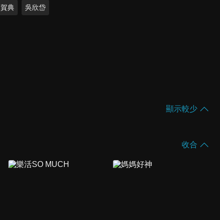
林賀典
吳欣岱
顯示較少
收合