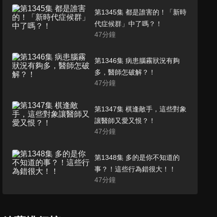
第1345集 都是誰害的！「新時
代症候群」中了嗎？！
47
分鐘
第1346集 病患腦霧狀況有夠
多，醫師怎破解？！
47
分鐘
第1347集 棋逢敵手，這些對象
讓醫師又愛又恨？！
47
分鐘
第1348集 多的是你不知道的
事？！這些行為錯很大！！
47
分鐘
第1349集 阿嬤的觀念有正確？