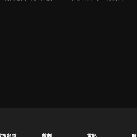
電視頻道
戲劇
電影
服