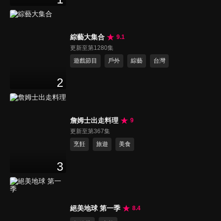
綜藝大集合
9.1
更新至第1280集
遊戲節目
戶外
綜藝
台灣
2
詹姆士出走料理
9
更新至第367集
烹飪
旅遊
美食
3
絕美地球 第一季
8.4