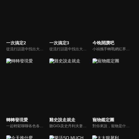
一次搞定2
一次搞定3
今晚開讚吧
從流行話題中找出大眾關心的、正在煩惱的問題，由台灣好媳婦佩甄與日本型男風田親身實驗，替觀眾解決生活的大小事，傳授生活密技讓你「一次搞定」！
從流行話題中找出大眾關心的、正在煩惱的問題，由台灣好媳婦佩甄與日本型男風田親身實驗，替觀眾解決生活的大小事，傳授生活密技讓你「一次搞定」！
小禎攜手轉戰網紅界獲好評的羅時豐主持綜藝節目《今晚開讚吧》，節目嘗試創新互動式節目，帶動討論時事及創新的議題，打破傳統的談話模式，進而更貼近網路群眾。
轉轉發現愛
雞史說走就走
寵物鑑定團
一起輕鬆聊聊各色各樣的人生故事，一起發現愛！
聽GiGi及史丹利夫妻兩人的有趣對話和故事，讓一成不變的生活，多一些笑聲！
對你來說，寵物是什麼？是一個在你寂寞時靜靜守候著的朋友？還是處處依賴你生活的牽絆呢？我想大多數人的答案應該選擇以上皆是吧。在節目中告訴觀眾們如何飼養家裡寵物，並捕捉飼養過程中的趣味花絮，藉由主持人與來賓的生動談話中，讓觀眾了解人類飼養寵物的歷史，寵物會有哪些習性以及需要等問題。