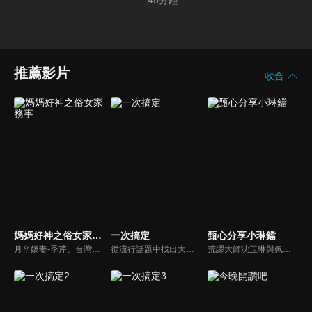
45
分鐘
推薦影片
收合
媽媽好神之俗女家務事
一次搞定
甄心分享小琳鐺
月辛嬌妻-季芹、台灣好媳婦-佩甄，兩位世俗熟女 領軍各界菁英一起來探討你我關心的各種家務事。持續鎖定本節目就能夠讓你『俗女不出門，能知天下事』！
從流行話題中找出大眾關心的、正在煩惱的問題，由台灣好媳婦佩甄與日本型男風田親身實驗，替觀眾解決生活的大小事，傳授生活密技讓你「一次搞定」！
荒謬大師沈玉琳與佩甄全新搭檔，兩人幽默十足、幽默風趣地為節目穿針引線，結合各領域的職場達人、專家、明星PK暢談最IN話題，在快速變化的時代給您滿滿含金量的生活好智慧！