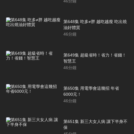
46
分鐘
第648集 吃多≠胖 越吃越瘦 吃出燒
油好體質
46
分鐘
第649集 超級省時！省力！省錢！
智慧王
46
分鐘
第650集 用電學會這幾招 年省
6000元！
46
分鐘
第651集 新三大女人病 讓下半身不
保