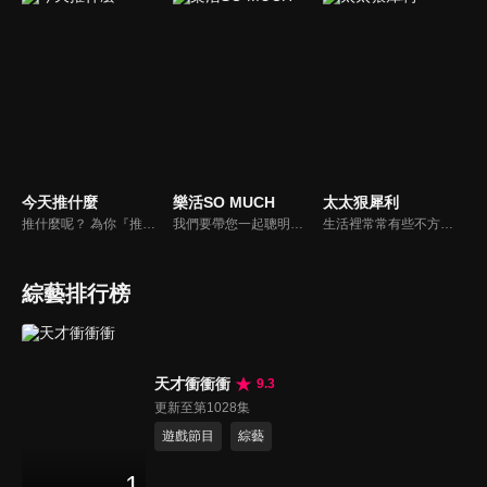
今天推什麼
樂活SO MUCH
太太狠犀利
推什麼呢？ 為你『推』上熱騰騰第一手消息！時下最新、最夯！吃喝玩樂食衣住行藝文活動，哪邊流行哪邊去！好物推薦真心不騙！跟著《今天推什麼》走在潮流最前線！
我們要帶您一起聰明快樂過生活！由聰明生活家張雅芳主持的健康休閒資訊類節目，主題式介紹探討各種飲食、保健、醫學、休閒、民生、環保等，各種國人關心的樂活新訊，讓觀眾朋友一同感受快樂、用心過生活，其實就是那麼的簡單。
生活裡常常有些不方便，但其實只要有一些小創意，就會讓生活變得更有趣，就讓美食達人焦志方與生活玩家巴鈺帶領專家們，告訴大家最即時、最便利、最實用的解決之道！
綜藝排行榜
天才衝衝衝
9.3
更新至第1028集
遊戲節目
綜藝
1