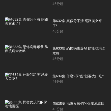
46
分鐘
第632集 真假分不清 網路美女來
了!
46
分鐘
第633集 恐怖病毒爆發 防疫抗病全
攻略
46
分鐘
第634集 什麼?享“瘦”就要大口吃?
46
分鐘
第635集 揭密女孩們的保養地雷區
46
分鐘