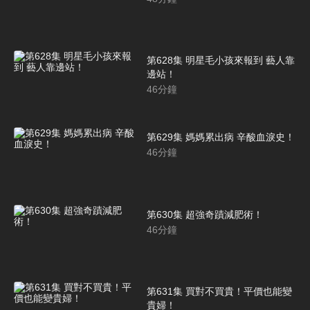
第628集 明星毛小孩來報到 藝人靠
邊站！
46
分鐘
第629集 媽媽累出病 辛酸血淚史！
46
分鐘
第630集 超強奇蹟減肥術！
46
分鐘
第631集 買對不買貴！平價也能變
貴婦！