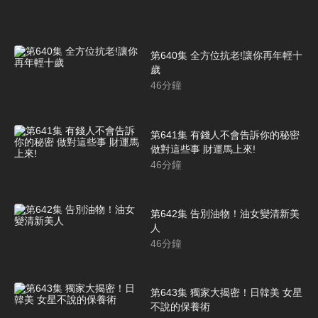
第640集 全方位抗老!讓你再年輕十
歲
46
分鐘
第641集 有錢人不會告訴你的秘密
做對這些事 財運馬上來!
46
分鐘
第642集 告別油物！油女變清新美
人
46
分鐘
第643集 獨家大揭密！日韓美 女星
不說的保養術