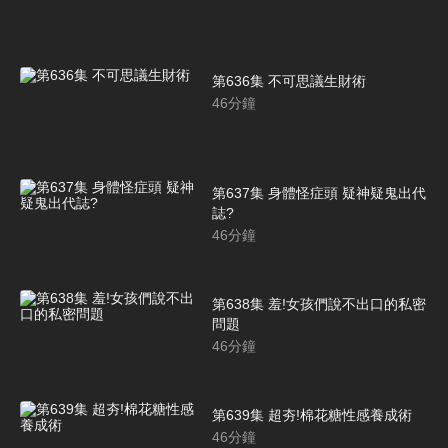
第636集 不可思議生財術
46
分鐘
第637集 身體怪症頭 疑神疑鬼出代
誌?
46
分鐘
第638集 羞!女孩們說不出口的私密
問題
46
分鐘
第639集 超夯!棉花糖性感養成術
46
分鐘