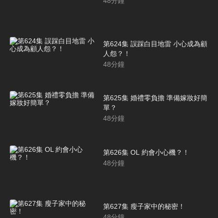
48
分鐘
第624集 誤踩白目地雷 小心成為顧
人怨？！
48
分鐘
第625集 婚禮零負擔 準備嫁妝好簡
單？
48
分鐘
第626集 OL 約會小心機？！
48
分鐘
第627集 瘦子家中的秘密！
48
分鐘