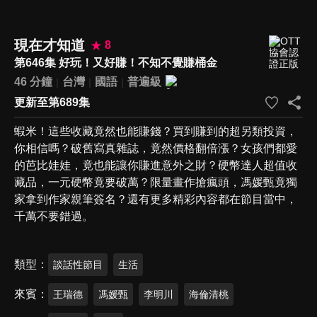
現在才知道
8
第646集 好玩！又好賺！不知不覺賺桶金
46 分鐘
台灣
國語
普遍級
更新至第689集
蝦米！這些收藏竟然也能賺錢？買到賺到的超另類投資，
你相信嗎？破舊寫真雜誌，竟然價格翻倍漲？女孩們都愛
的芭比娃娃，竟也能讓你賺進意外之財？硬幣達人超值收
藏品，一元硬幣竟要破萬？限量畫作搶瘋頭，馮媛甄竟獨
家拿到作家親筆簽名？還有更多精彩內容都在節目當中，
千萬不要錯過。
類型
談話性節目
生活
來賓
王瑞德
馮媛甄
李明川
海倫清桃