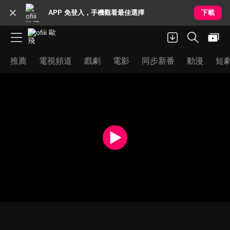
APP 免登入，手機觀看最佳選擇
下載
推薦
電視頻道
戲劇
電影
同步新番
動漫
短