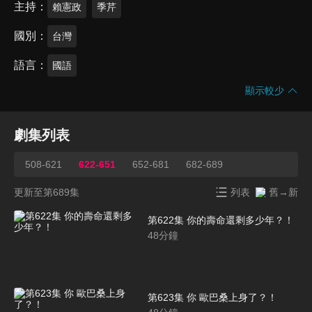
主持
賴憲政
季芹
國別
台灣
語言
國語
顯示較少
劇集列表
508-621
622-651
652-681
682-689
更新至第689集
列表
舊→新
第622集 你的壽命還剩多少年？！
48
分鐘
第623集 你 歐巴桑上身了？！