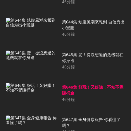
46
分鐘
第644集 炫腹風潮來報到 自信秀出
小蠻腰
46
分鐘
第645集 驚！從沒想過的危機就在
你身邊
46
分鐘
第646集 好玩！又好賺！不知不覺
賺桶金
46
分鐘
第647集 全身健康報告 你看懂了
嗎？