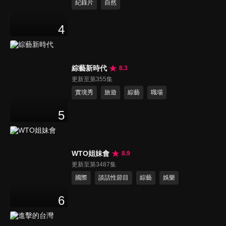
紀錄片
自然
4
綜藝新時代
8.3
更新至第355集
實境秀
旅遊
綜藝
職場
5
WTO姐妹會
8.9
更新至第3487集
國際
談話性節目
綜藝
娛樂
6