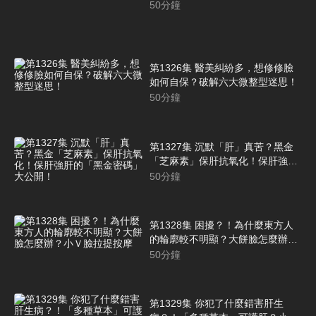
50
分鐘
第1326集 醫美糾紛多，想修修臉
如何自保？破解六大微整型迷思！
50
分鐘
第1327集 沉默「肝」真苦？黑金
「芝麻素」保肝抗氧化！保肝強肝
的「黑金密碼」大公開！
50
分鐘
第1328集 困擾？！為什麼東方人
的輪廓較不明顯？大餅臉怎麼辦？
小Ｖ臉拉提按摩
50
分鐘
第1329集 你犯了什麼錯害肝生