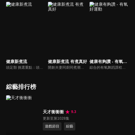
健康新煮流
健康新煮流 有煮真好
健康有夠讚 - 有氧好運動
頭足類 挑選重點：頭足類利用清洗時去除內臟可以降低膽固醇的攝取。挑選雙眼清澈明亮，眼球稍微凸出，肉質結實有彈性為佳。身體具透明感，觸腕或是吸盤一碰到活體就會吸附住便是新鮮的。
開創夫妻同廚同煮潮流的KC夫婦，繼《健康醫食代》後，走出攝影棚，帶大家全台走透透，發掘上帝賞賜的美味食材，內容融合新加坡南洋風和客家純樸味，加上台灣獨特的閩南風情，互相激盪交織出的火花，打造出獨一無二的美食節目。
綜合的有氧舞蹈課程，有著多元舞蹈搭配上輕快的音樂，踩踏著有氧的步伐，從頭到腳喚醒身體的肌肉，不只是雕塑美美的身材也能夠讓身心靈都暢快健康，跟上我們的腳步一起踏上有氧好運動，讓你更加活力滿滿，快樂享瘦！
綜藝排行榜
天才衝衝衝
9.3
更新至第1028集
遊戲節目
綜藝