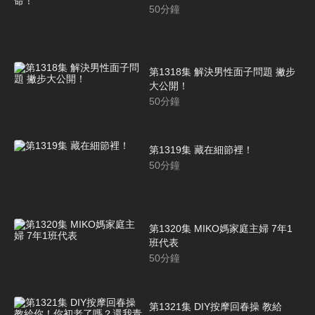
50
分鐘
第1318集 解決男性面子問題 撇步
大公開！
50
分鐘
第1319集 藏在細節裡！
50
分鐘
第1320集 MIKO媽家庭主婦 7年1
班代表
50
分鐘
第1321集 DIY按摩回春操 教給