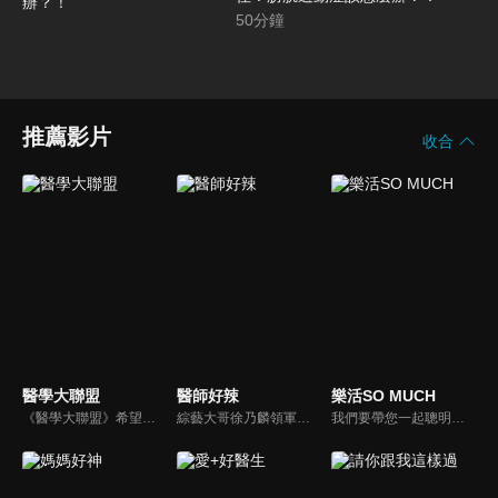
50
分鐘
推薦影片
收合
醫學大聯盟
醫師好辣
樂活SO MUCH
《醫學大聯盟》希望打造一個知性趣味的平台，讓觀眾在輕鬆間了解正確的健康資訊，幫助自己和家人打造更健康的生活習慣。
綜藝大哥徐乃麟領軍，率領「好辣軍團」挑戰醫界麻辣話題，對上帥哥美女醫師團，不一樣的白色旋風即將登場！以前不敢說的，現在說給你聽，只要你想聽，我們就敢問！沒有不能聊，就怕不夠辣！絕對讓您耳目一新！打破傳統，跳脫框架！挖掘麻辣秘辛！
我們要帶您一起聰明快樂過生活！由聰明生活家張雅芳主持的健康休閒資訊類節目，主題式介紹探討各種飲食、保健、醫學、休閒、民生、環保等，各種國人關心的樂活新訊，讓觀眾朋友一同感受快樂、用心過生活，其實就是那麼的簡單。