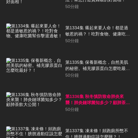
50
分鐘
第1334集 癢起來要人命！都是過
敏惹的禍？！吃對食物、健康吃菌
幫你擊退過敏！
50
分鐘
第1335集 保養新概念，自然美肌
的秘密。補充膠原蛋白怎麼吃最
好？！
50
分鐘
第1336集 秋冬慎防致命肺炎來
襲！肺炎鏈球菌知多少？顧肺茶飲
大公開！
50
分鐘
第1337集 凍未條！頻跑廁所憋不
住！膀胱過動症該怎麼辦？！