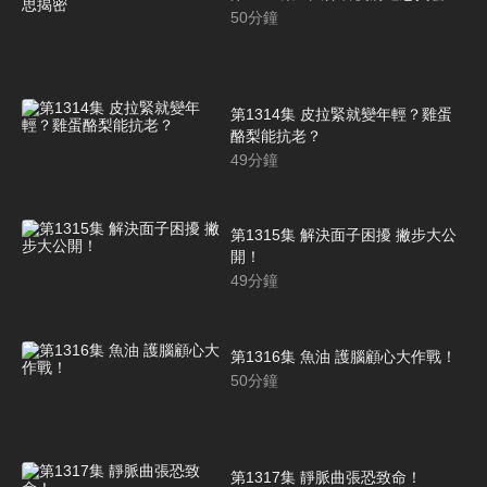
50
分鐘
第1314集 皮拉緊就變年輕？雞蛋
酪梨能抗老？
49
分鐘
第1315集 解決面子困擾 撇步大公
開！
49
分鐘
第1316集 魚油 護腦顧心大作戰！
50
分鐘
第1317集 靜脈曲張恐致命！