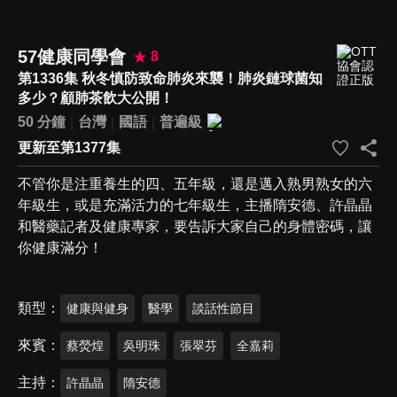
57健康同學會
8
第1336集 秋冬慎防致命肺炎來襲！肺炎鏈球菌知
多少？顧肺茶飲大公開！
50 分鐘
台灣
國語
普遍級
更新至第1377集
不管你是注重養生的四、五年級，還是邁入熟男熟女的六
年級生，或是充滿活力的七年級生，主播隋安德、許晶晶
和醫藥記者及健康專家，要告訴大家自己的身體密碼，讓
你健康滿分！
類型
健康與健身
醫學
談話性節目
來賓
蔡熒煌
吳明珠
張翠芬
全嘉莉
主持
許晶晶
隋安德