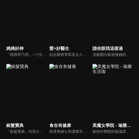
媽媽好神
愛+好醫生
請你跟我這樣過
『媽媽界巧虎』─小兒科醫師黃瑽寧，『國民媽媽』─鍾欣凌，兩人領軍擁有十八般武藝的好神媽媽團，為全台媽媽們發聲，所有育兒新知，家庭秘辛，全家大小健康，都會在《媽媽好神》一一解惑！
結合醫療專業及全人關懷的新型態節目，主持人黃瑽寧醫師親訪家庭，跨領域醫療顧問團全方位檢視，提供最完整、實用和正確的資訊來守護孩子的健康。
演藝圈內最會賺錢的侯昌明，以親身經歷教你理財；採訪經歷豐沛的黃文華，把所見所聞通通報你哉。不論是理財知識、兩性問題、生活資訊，完全貼近市井小民的所需所求，保證讓你生活過更好！
銀髮寶典
食在有健康
美魔女學院 - 瑜樂生活珈
「銀髮寶典」內容介紹銀髮族相關的醫療知識，讓爺爺奶奶們能了解銀髮族常見的疾病、或是身體常遇到的問題，並邀請專業的醫師上節目解答，詳細深入且淺顯易懂的方式講述給各位爺爺奶奶們。為銀髮族的身體健康預防把關，讓爺爺奶奶能有一個樂活的退休生活。
跟著詹姆士和潘懷宗博士就能輕鬆學料理！只是品嚐美食之餘，身體健康也要懂得把關，每集都會傳授生活健康資訊，破除一般飲食迷思，讓大家吃得美味、活得健康！
維持好體態的瑜珈課程，有著豐富的瑜珈姿勢，伸展筋骨舒緩全身疲勞，緊緻肌肉線條，不只能雕塑美美的身材也能夠讓身心靈都暢快健康，跟上我們的腳步一起踏上瑜樂生活珈，輕鬆好上手，快樂享瘦！