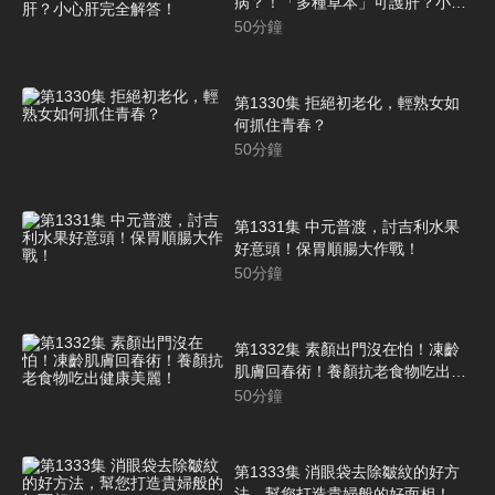
病？！「多種草本」可護肝？小心
肝完全解答！
50
分鐘
第1330集 拒絕初老化，輕熟女如
何抓住青春？
50
分鐘
第1331集 中元普渡，討吉利水果
好意頭！保胃順腸大作戰！
50
分鐘
第1332集 素顏出門沒在怕！凍齡
肌膚回春術！養顏抗老食物吃出健
康美麗！
50
分鐘
第1333集 消眼袋去除皺紋的好方
法，幫您打造貴婦般的好面相！