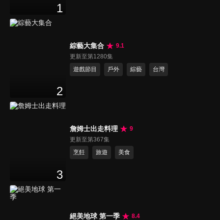
1
綜藝大集合
9.1
更新至第1280集
遊戲節目
戶外
綜藝
台灣
2
詹姆士出走料理
9
更新至第367集
烹飪
旅遊
美食
3
絕美地球 第一季
8.4