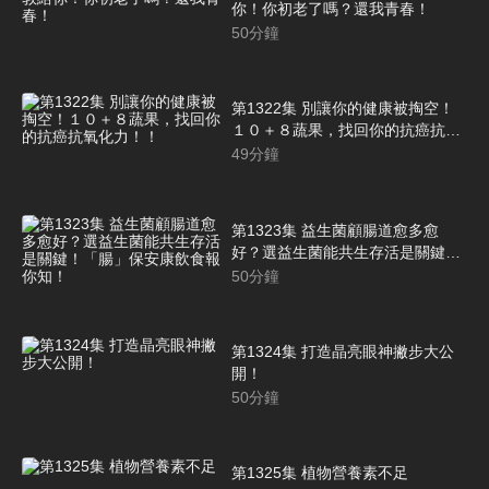
你！你初老了嗎？還我青春！
50
分鐘
第1322集 別讓你的健康被掏空！
１０＋８蔬果，找回你的抗癌抗氧
化力！！
49
分鐘
第1323集 益生菌顧腸道愈多愈
好？選益生菌能共生存活是關鍵！
「腸」保安康飲食報你知！
50
分鐘
第1324集 打造晶亮眼神撇步大公
開！
50
分鐘
第1325集 植物營養素不足