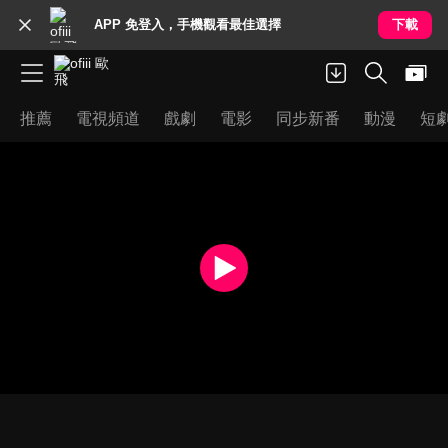
APP 免登入，手機觀看最佳選擇
下載
推薦
電視頻道
戲劇
電影
同步新番
動漫
短