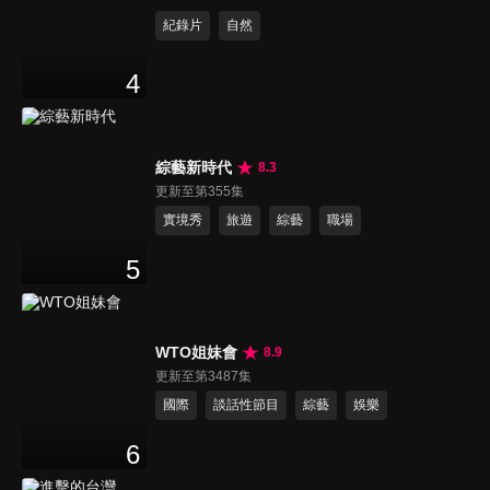
紀錄片
自然
4
綜藝新時代
8.3
更新至第355集
實境秀
旅遊
綜藝
職場
5
WTO姐妹會
8.9
更新至第3487集
國際
談話性節目
綜藝
娛樂
6