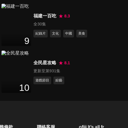
第1213集 好壞食物大翻轉
49
分鐘
福建一百吃
8.3
全30集
紀錄片
文化
中國
美食
第1236集 天冷保溫瓶大熱門
9
50
分鐘
全民星攻略
8.1
第1237集 胃食道逆流引胸痛？
更新至第931集
49
分鐘
遊戲節目
綜藝
10
第1238集 逆轉腎！控三高祕方
49
分鐘
第1239集 防感冒配方+鋁鍋危
務條款
聯絡客服
ofiii lt’s all free