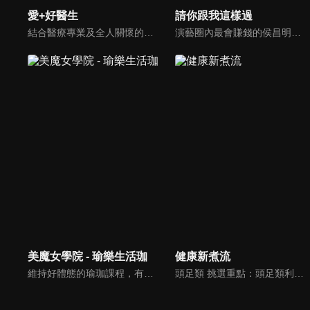
愛+好醫生
請你跟我這樣過
結合醫療專業及全人關懷的新型態節目，主持人黃瑽寧醫師親訪家庭，跨領域醫療顧問團全方位檢視，提供最完整、實用和正確的資訊來守護孩子的健康。
演藝圈內最會賺錢的侯昌明，以親身經歷教你理財；採訪經歷豐沛的黃文華，把所見所聞通通報你哉。不論是理財知識、兩性問題、生活資訊，完全貼近市井小民的所需所求，保證讓你生活過更好！
美魔女學院 - 瑜樂生活珈
健康新煮流
維持好體態的瑜珈課程，有著豐富的瑜珈姿勢，伸展筋骨舒緩全身疲勞，緊緻肌肉線條，不只能雕塑美美的身材也能夠讓身心靈都暢快健康，跟上我們的腳步一起踏上瑜樂生活珈，輕鬆好上手，快樂享瘦！
頭足類 挑選重點：頭足類利用清洗時去除內臟可以降低膽固醇的攝取。挑選雙眼清澈明亮，眼球稍微凸出，肉質結實有彈性為佳。身體具透明感，觸腕或是吸盤一碰到活體就會吸附住便是新鮮的。