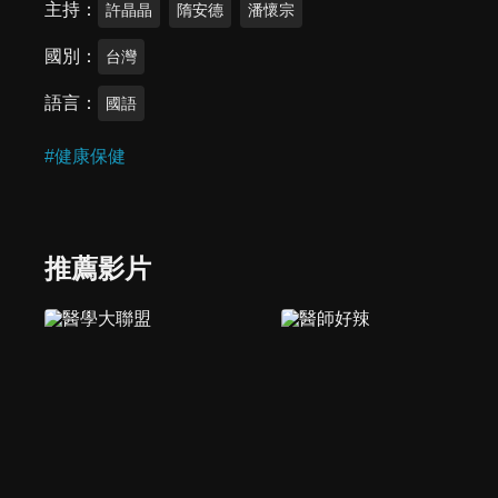
主持
許晶晶
隋安德
潘懷宗
國別
台灣
語言
國語
#
健康保健
推薦影片