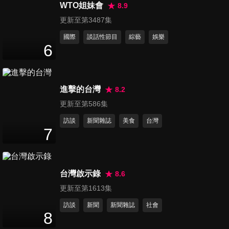
50
分鐘
WTO姐妹會
8.9
更新至第3487集
國際
談話性節目
綜藝
娛樂
第1209集 如何抗疲勞保健康
6
49
分鐘
進擊的台灣
8.2
第1210集 如何逆轉歲月痕跡
50
分鐘
更新至第586集
訪談
新聞雜誌
美食
台灣
7
第1211集 腳9徵兆透露警訊
49
分鐘
台灣啟示錄
8.6
更新至第1613集
第1212集 檸檬水攻略祕笈
訪談
新聞
新聞雜誌
社會
49
分鐘
8