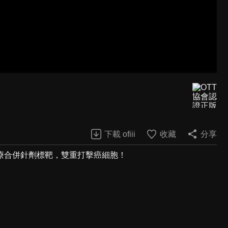
下載 ofiii
收藏
分享
療合併針劑標靶，雙重打擊癌細胞！