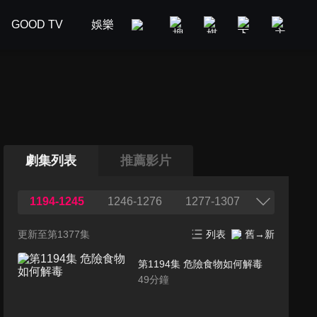
GOOD TV
娛樂
美食旅遊
新聞政論
汽車
劇集列表
推薦影片
1194-1245
1246-1276
1277-1307
更新至第1377集
列表
舊→新
第1194集 危險食物如何解毒
49
分鐘