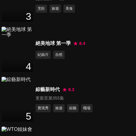
第1204集 水的6大驚人事實
烹飪
旅遊
美食
3
49
分鐘
第1205集 飯後做這短命10年？
絕美地球 第一季
8.4
49
分鐘
紀錄片
自然
4
第1206集 傷肝9凶+保肝5菜
50
分鐘
綜藝新時代
8.3
更新至第355集
第1207集 人參燕窩怎辨真假
49
分鐘
實境秀
旅遊
綜藝
職場
5
第1208集 地雷食物別吃下肚