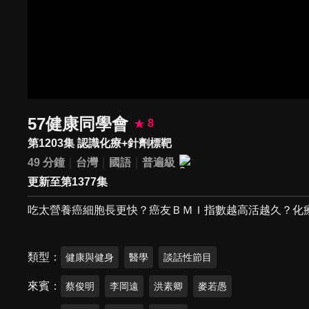
57健康同學會
8
第1203集 認識化療+針劑標靶
49 分鐘
台灣
國語
普遍級
更新至第1377集
吃太營養癌細胞長更快？癌友ＢＭＩ指數越高活越久？化
類型
健康與健身
醫學
談話性節目
來賓
蔡俊明
李岡遠
洪素卿
麥若愚