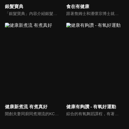
銀髮寶典
食在有健康
「銀髮寶典」內容介紹銀髮族相關的醫療知識，讓爺爺奶奶們能了解銀髮族常見的疾病、或是身體常遇到的問題，並邀請專業的醫師上節目解答，詳細深入且淺顯易懂的方式講述給各位爺爺奶奶們。為銀髮族的身體健康預防把關，讓爺爺奶奶能有一個樂活的退休生活。
跟著詹姆士和潘懷宗博士就能輕鬆學料理！只是品嚐美食之餘，身體健康也要懂得把關，每集都會傳授生活健康資訊，破除一般飲食迷思，讓大家吃得美味、活得健康！
健康新煮流 有煮真好
健康有夠讚 - 有氧好運動
開創夫妻同廚同煮潮流的KC夫婦，繼《健康醫食代》後，走出攝影棚，帶大家全台走透透，發掘上帝賞賜的美味食材，內容融合新加坡南洋風和客家純樸味，加上台灣獨特的閩南風情，互相激盪交織出的火花，打造出獨一無二的美食節目。
綜合的有氧舞蹈課程，有著多元舞蹈搭配上輕快的音樂，踩踏著有氧的步伐，從頭到腳喚醒身體的肌肉，不只是雕塑美美的身材也能夠讓身心靈都暢快健康，跟上我們的腳步一起踏上有氧好運動，讓你更加活力滿滿，快樂享瘦！