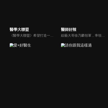
醫學大聯盟
醫師好辣
《醫學大聯盟》希望打造一個知性趣味的平台，讓觀眾在輕鬆間了解正確的健康資訊，幫助自己和家人打造更健康的生活習慣。
綜藝大哥徐乃麟領軍，率領「好辣軍團」挑戰醫界麻辣話題，對上帥哥美女醫師團，不一樣的白色旋風即將登場！以前不敢說的，現在說給你聽，只要你想聽，我們就敢問！沒有不能聊，就怕不夠辣！絕對讓您耳目一新！打破傳統，跳脫框架！挖掘麻辣秘辛！