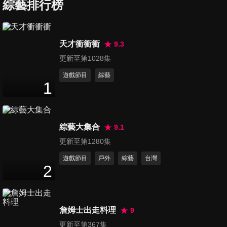
綜藝排行榜
第1200集 私傳挑餐廳5大招
天才衝衝衝
9.3
50
分鐘
更新至第1028集
遊戲節目
綜藝
1
第1201集 救命vs.害慘你的糖
49
分鐘
綜藝大集合
9.1
第1202集 健腦護腦健康新法
更新至第1280集
49
分鐘
遊戲節目
戶外
綜藝
台灣
2
第1203集 認識化療+針劑標靶
49
分鐘
詹姆士出走料理
9
更新至第367集