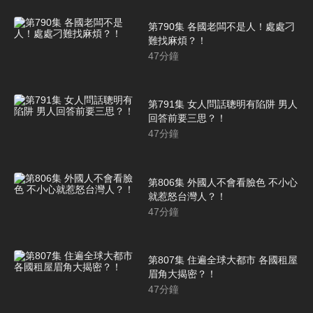
第790集 各國老闆不是人！處處刁
難找麻煩？！
47
分鐘
第791集 女人問話聰明有陷阱 男人
回答前要三思？！
47
分鐘
第806集 外國人不會看臉色 不小心
就惹怒台灣人？！
47
分鐘
第807集 住遍全球大都市 各國租屋
眉角大揭密？！
47
分鐘