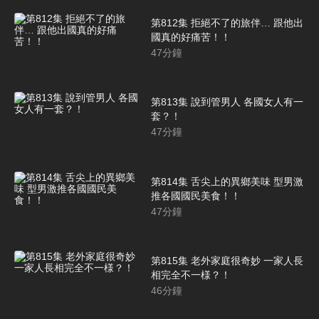
第812集 拒絕不了的旅伴… 跟他出
國真的好痛苦！！
47
分鐘
第813集 說到管男人 各國女人有一
套？！
47
分鐘
第814集 舌尖上的異鄉美味 型男激
推各國國民美食！！
47
分鐘
第815集 老外家庭很奇妙 一家人長
相完全不一様？！
46
分鐘