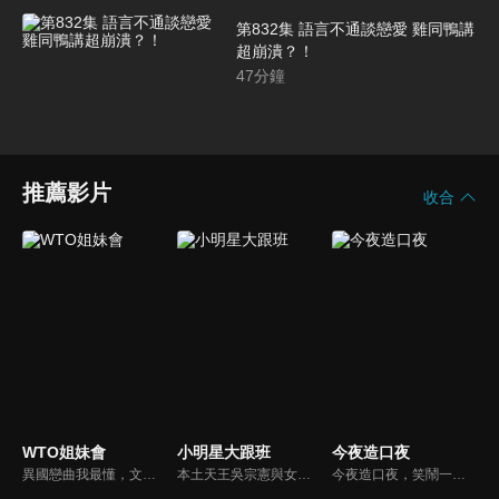
第832集 語言不通談戀愛 雞同鴨講
超崩潰？！
47
分鐘
推薦影片
收合
WTO姐妹會
小明星大跟班
今夜造口夜
異國戀曲我最懂，文化衝擊大不同！到底新住民怎麼看台灣？讓我們與主持人和來自世界各地的外國朋友，一起聊聊不同國家文化差異、衝擊、風俗、語言學習經驗、婚姻生活等。
本土天王吳宗憲與女兒吳姍儒（Sandy）搭檔主持，每集邀請來賓暢談演藝圈大小事，父女檔聯手笑果十足，老梗搭上新世代，最新組合強勢登場！
今夜造口夜，笑鬧一整夜。以網路自製嘲諷節目走紅、在網路擁有廣大支持群眾和影響力的主播「視網膜」，藉此一揉合綜藝與喜劇之談話性節目，帶觀眾以輕鬆之方式，瞭解時下最熱門、最能引起共鳴的社會議題、現象和人物。 多元的切入角度、最輕鬆易懂的議題剖析、言論尺度不設限！