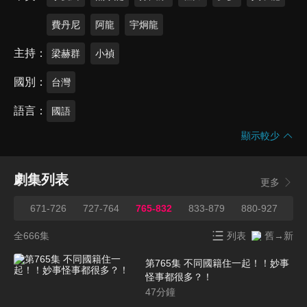
費丹尼
阿龍
宇炯龍
主持
梁赫群
小禎
國別
台灣
語言
國語
顯示較少
劇集列表
更多
670
671-726
727-764
765-832
833-879
880-927
92
全666集
列表
舊→新
第765集 不同國籍住一起！！妙事
怪事都很多？！
47
分鐘