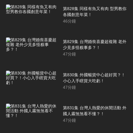
第828集 同樣有魚又有肉 型男教你
各國創意年菜！
46
分鐘
第829集 台灣婚喪喜慶超複雜 老外
少見多怪糗事多？！
47
分鐘
第830集 外國暢貨中心超好買？！
小心入手瞎貨大吃虧！
47
分鐘
第831集 台灣人熱愛的休閒活動 外
國人霧煞煞看不懂？！
47
分鐘