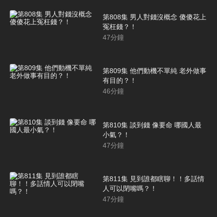
第808集 男人對錢沒概念 傻傻花上
冤枉錢？！
47
分鐘
第809集 他們動機不單純 老外做事
有目的？！
46
分鐘
第810集 談到錢 像要命 哪國人最
小氣？！
47
分鐘
第811集 見到誰都瞎聊！！多話情
人可以閉嘴嗎？！
47
分鐘