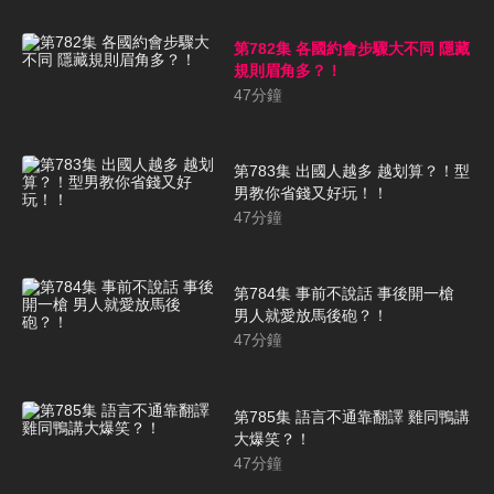
第782集 各國約會步驟大不同 隱藏
規則眉角多？！
47
分鐘
第783集 出國人越多 越划算？！型
男教你省錢又好玩！！
47
分鐘
第784集 事前不說話 事後開一槍
男人就愛放馬後砲？！
47
分鐘
第785集 語言不通靠翻譯 雞同鴨講
大爆笑？！
47
分鐘