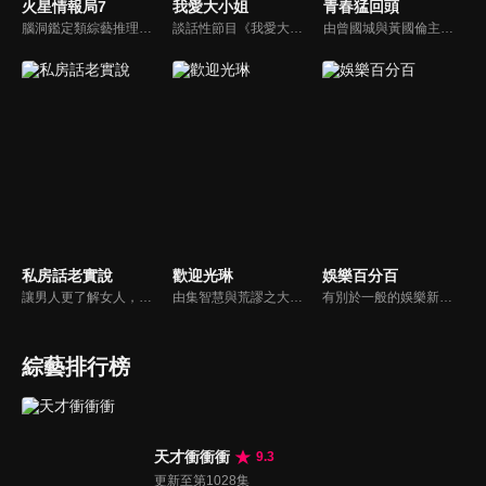
火星情報局7
我愛大小姐
青春猛回頭
腦洞鑑定類綜藝推理脫口秀，陣容為薛之謙、大張偉、楊迪、劉維、黃子弘凡、黃聖依、龐博等…節目圍繞著當下熱梗熱點、觀眾的興趣點、共鳴點展開故事；火星特工廣發英雄帖正面對撞，迎戰近年最出圈、最有趣、最敢說的廠牌大咖們。真金不怕火煉！一場席卷全網的廠牌巔峰之戰即將展開！
談話性節目《我愛大小姐》是由吳淡如、林慧萍主持的一檔談話性節目，講訴女人間的那些事。
由曾國城與黃國倫主持，節目中邀請20位20歲以下青少年組成青春團，另一邊則為年紀相較成熟的藝人來賓為不老團，每集分別就一件青少年必定遇見的事件討論，看兩個不同年代的人們，所擁有的不同看法與立場。帶領讓觀眾一起回到那些年的青春歲月！
私房話老實說
歡迎光琳
娛樂百分百
讓男人更了解女人，女人更了解自己 ，揭密女性私房話，讓療癒專家教你更愛自己！由于美人和納豆攜手主持，更多你想知道的女性私密話題都在《私房話老實說》。
由集智慧與荒謬之大成的奇葩大叔-沈玉琳與話鋒大膽的俏麗甜心-范乙霏(Albee)共同主持。餐桌上趣味橫生，檯面下爾虞我詐，五花八門的另類話題，層出不窮的驚奇爆點，此起彼落的嘻笑怒罵聲道盡人生悲歡離合。邊吃邊聊，將美味與趣味完美結合的吃播新模式。歡迎光琳，敬邀您大駕觀琳！
有別於一般的娛樂新聞播報，透過遊戲、粉絲互動認識大明星們的真性情，歌唱單元讓你享受歌手們天籟般的歌聲，各式專題報導是為最佳懶人包，掌握最新娛樂動態，求新求變的節目單元刺激你的感官、滿足你的視覺，帶給你滿滿的歡笑，洗去整日的疲憊！
綜藝排行榜
天才衝衝衝
9.3
更新至第1028集