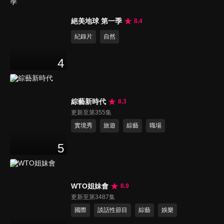
絕美地球 第一季
8.4
紀錄片
自然
4
綜藝新時代
8.3
更新至第355集
實境秀
旅遊
綜藝
職場
5
WTO姐妹會
8.9
更新至第3487集
國際
談話性節目
綜藝
娛樂