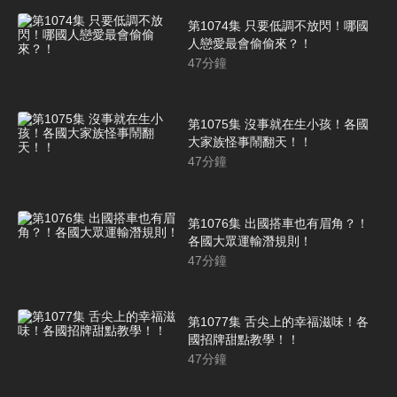
第1074集 只要低調不放閃！哪國
人戀愛最會偷偷來？！
47
分鐘
第1075集 沒事就在生小孩！各國
大家族怪事鬧翻天！！
47
分鐘
第1076集 出國搭車也有眉角？！
各國大眾運輸潛規則！
47
分鐘
第1077集 舌尖上的幸福滋味！各
國招牌甜點教學！！
47
分鐘