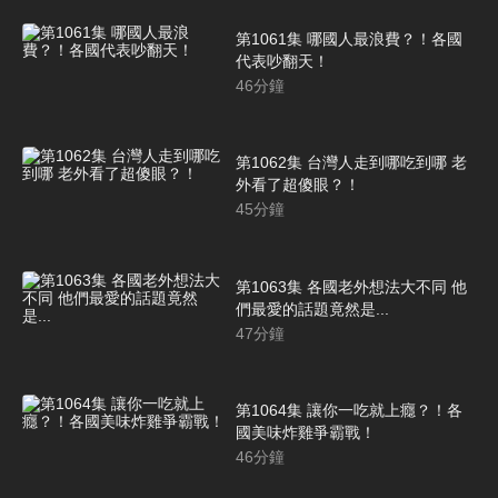
第1061集 哪國人最浪費？！各國
代表吵翻天！
46
分鐘
第1062集 台灣人走到哪吃到哪 老
外看了超傻眼？！
45
分鐘
第1063集 各國老外想法大不同 他
們最愛的話題竟然是...
47
分鐘
第1064集 讓你一吃就上癮？！各
國美味炸雞爭霸戰！
46
分鐘