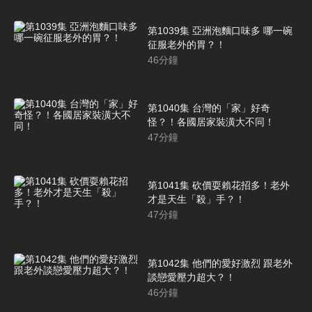
第1039集 亞洲泡麵口味多 哪一碗
征服老外的胃？！
46
分鐘
第1040集 台灣的「家」好奇
怪？！各國居家裝潢大不同！
47
分鐘
第1041集 砍價耍賴花招多！老外
才是天生「殺」手？！
47
分鐘
第1042集 他們的愛好激烈 跟老外
談戀愛壓力超大？！
46
分鐘