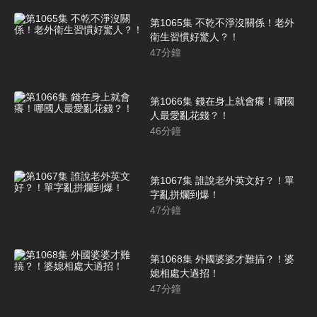
第1065集 不乾不淨沒關係！老外
衛生習慣好驚人？！
47
分鐘
第1066集 錢在身上就會癢！哪國
人最愛亂花錢？！
46
分鐘
第1067集 誰說老外英文好？！單
字亂拼爛到爆！
47
分鐘
第1068集 外國婆婆才難搞？！婆
媳相處大過招！
47
分鐘