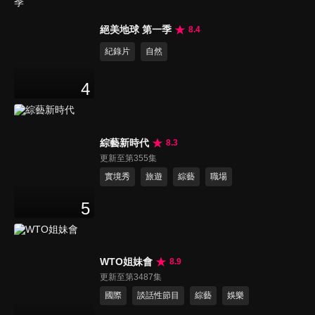
絕美地球 第一季
8.4
紀錄片
自然
4
綜藝新時代
8.3
更新至第355集
實境秀
旅遊
綜藝
職場
5
WTO姐妹會
8.9
更新至第3487集
國際
談話性節目
綜藝
娛樂