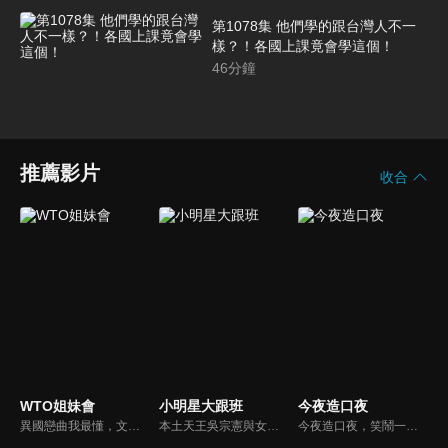
第1078集 他們學的跟台灣人不一
樣？！各國上課竟會學這個！
46
分鐘
推薦影片
收合
WTO姐妹會
小明星大跟班
今夜造口夜
異國戀曲我最懂，文化衝擊大不同！到底新住民怎麼看台灣？讓我們與主持人和來自世界各地的外國朋友，一起聊聊不同國家文化差異、衝擊、風俗、語言學習經驗、婚姻生活等。
本土天王吳宗憲與女兒吳姍儒（Sandy）搭檔主持，每集邀請來賓暢談演藝圈大小事，父女檔聯手笑果十足，老梗搭上新世代，最新組合強勢登場！
今夜造口夜，笑鬧一整夜。以網路自製嘲諷節目走紅、在網路擁有廣大支持群眾和影響力的主播「視網膜」，藉此一揉合綜藝與喜劇之談話性節目，帶觀眾以輕鬆之方式，瞭解時下最熱門、最能引起共鳴的社會議題、現象和人物。 多元的切入角度、最輕鬆易懂的議題剖析、言論尺度不設限！