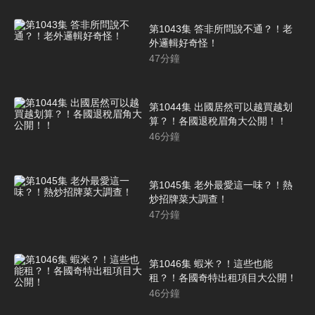
第1043集 答非所問說不通？！老
外邏輯好奇怪！
47
分鐘
第1044集 出國居然可以越買越划
算？！各國退稅眉角大公開！！
46
分鐘
第1045集 老外最愛這一味？！熱
炒招牌菜大調查！
47
分鐘
第1046集 蝦米？！這些也能
租？！各國奇特出租項目大公開！
46
分鐘