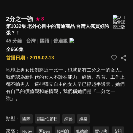
2分之一強
8
第1032集 老外心目中的普通商品 台灣人瘋買好誇
張？！
45 分鐘
台灣
國語
普遍級
全666集
首播日期：2019-02-13
地球上男女比例將近一比一，也就是有二分之一的女人。
我們認為新世代的女人不論在能力、經濟、教育、工作上
都不輸男人，這些獨立自主的女人早已撐起半邊天，她們
有自己的價值觀和感情觀，我們稱她們是『二分之一
強』。
類型
國際
談話性節目
綜藝
娛樂
來賓
Ruby
阿Ben
錢柏渝
萬德龍
賀少俠
安祖