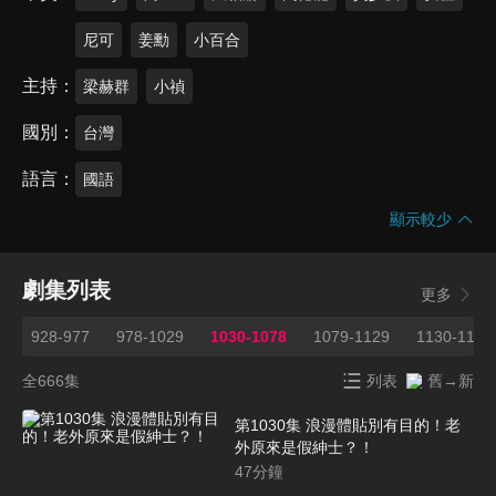
尼可
姜勳
小百合
主持
梁赫群
小禎
國別
台灣
語言
國語
顯示較少
劇集列表
更多
7
928-977
978-1029
1030-1078
1079-1129
1130-1181
全666集
列表
舊→新
第1030集 浪漫體貼別有目的！老
外原來是假紳士？！
47
分鐘