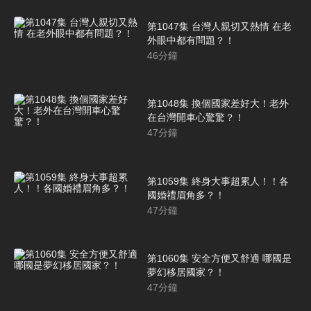
第1047集 台灣人親切又熱情 在老
外眼中都有問題？！
46
分鐘
第1048集 換個國家差好大！老外
在台灣開車心驚驚？！
47
分鐘
第1059集 終身大事超累人！！各
國婚禮眉角多？！
47
分鐘
第1060集 安全方便又舒適 哪國是
夢幻移居國家？！
47
分鐘