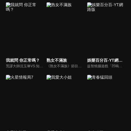
我就問 你正常嗎？
熟女不滿族
娛樂百分百-YT網路版
荒謬大師沈玉琳VS.知性作家​​于美人，首次聯手主持！雙方展現犀利又幽默的獨特主持風格引爆辛辣話題！
《熟女不滿族》節目主題均有關25-49歲的未婚女性，這些熟女們漂亮卻擔心嫁不出去，獨立卻希望有人疼，最怕寂寞，只能用工作填滿時間，她們是最矛盾最不滿足的一群人。
益智燒腦遊戲「凹嗚狼人殺」激發你的邏輯推理能力，偶像巨星雲集，全球娛樂資訊，一手掌握不脫節！2025全新升級改版，盡在《娛樂百分百-YT網路版》！