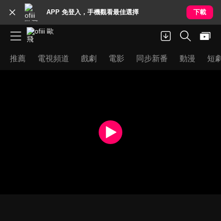
APP 免登入，手機觀看最佳選擇
下載
推薦
電視頻道
戲劇
電影
同步新番
動漫
短