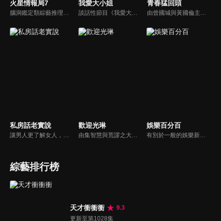
火星情報局7
我愛大小姐
青春猛回頭
腦洞鑑定類綜藝推理脫口秀，陣容為薛之謙、大張偉、楊迪、劉維、黃子弘凡、黃聖依、龐博等…節目圍繞著當下熱梗熱點、觀眾的興趣點、共鳴點展開故事；火星特工廣發英雄帖正面對撞，迎戰近年最出圈、最有趣、最敢說的廠牌大咖們。真金不怕火煉！一場席卷全網的廠牌巔峰之戰即將展開！
談話性節目《我愛大小姐》是由吳淡如、林慧萍主持的一檔談話性節目，講訴女人間的那些事。
由曾國城與黃國倫主持，節目中邀請20位20歲以下青少年組成青春團，另一邊則為年紀相較成熟的藝人來賓為不老團，每集分別就一件青少年必定遇見的事件討論，看兩個不同年代的人們，所擁有的不同看法與立場。帶領讓觀眾一起回到那些年的青春歲月！
私房話老實說
歡迎光琳
娛樂百分百
讓男人更了解女人，女人更了解自己 ，揭密女性私房話，讓療癒專家教你更愛自己！由于美人和納豆攜手主持，更多你想知道的女性私密話題都在《私房話老實說》。
由集智慧與荒謬之大成的奇葩大叔-沈玉琳與話鋒大膽的俏麗甜心-范乙霏(Albee)共同主持。餐桌上趣味橫生，檯面下爾虞我詐，五花八門的另類話題，層出不窮的驚奇爆點，此起彼落的嘻笑怒罵聲道盡人生悲歡離合。邊吃邊聊，將美味與趣味完美結合的吃播新模式。歡迎光琳，敬邀您大駕觀琳！
有別於一般的娛樂新聞播報，透過遊戲、粉絲互動認識大明星們的真性情，歌唱單元讓你享受歌手們天籟般的歌聲，各式專題報導是為最佳懶人包，掌握最新娛樂動態，求新求變的節目單元刺激你的感官、滿足你的視覺，帶給你滿滿的歡笑，洗去整日的疲憊！
綜藝排行榜
天才衝衝衝
9.3
更新至第1028集