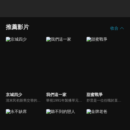
推薦影片
收合
京城四少
我們這一家
甜蜜戰爭
清末民初新舊交替的動盪社會中，四個分崩離析的兄弟之間的情義恩怨，一個家庭的悲歡離合，與江湖兒女的至情至愛。本劇榮獲80年金鐘獎最佳連續劇、最佳男主角（張晨光）。
華視1991年製播單元劇。趙大剛王淑耐夫婦一家人充滿歡樂的生活趣事。
舒雲是一位任職於某市議員服務處的女性​​工作人員，古道熱腸的她在工作上常幫助民眾解決問題，她與她的工作夥伴，家中成員間常發生一些互動的趣事....