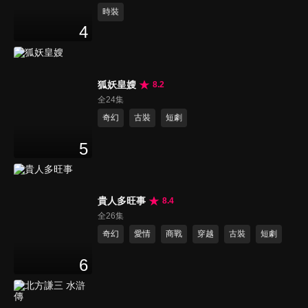
時裝
4
狐妖皇嫂
8.2
全24集
奇幻
古裝
短劇
5
貴人多旺事
8.4
全26集
奇幻
愛情
商戰
穿越
古裝
短劇
6