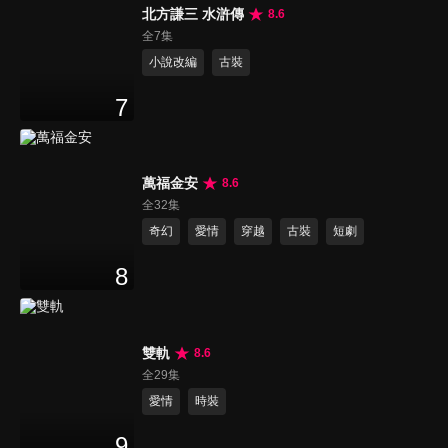
北方謙三 水滸傳
8.6
全7集
小說改編
古裝
7
萬福金安
8.6
全32集
奇幻
愛情
穿越
古裝
短劇
8
雙軌
8.6
全29集
愛情
時裝
9