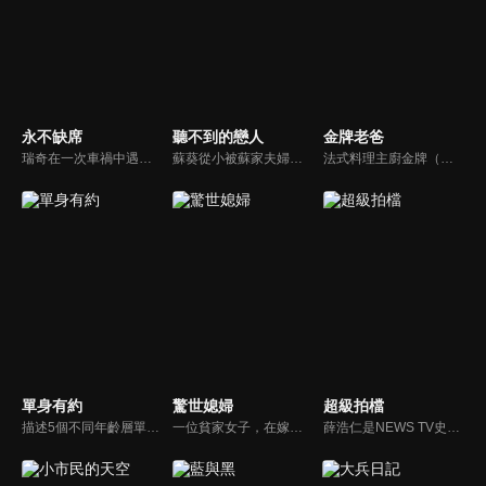
永不缺席
聽不到的戀人
金牌老爸
瑞奇在一次車禍中遇到汪芳與李柏文好心輸血，三人因輸血而相識，相知，進而相惜，並定下13日條約，三人於每月的13日約定相見，永不缺席。
蘇葵從小被蘇家夫婦收養 失去家人的蘇葵對自己一無所知。她問母親，為什麼我的聲音不見了？母親則用夢幻的美人魚童話來安慰蘇葵，並且在將來的某一天，王子會來付出他的真愛，美妙的聲音就會回到蘇葵身邊了…
法式料理主廚金牌（屈中恆）與好友吳誠信（卜學亮）合開法式餐廳，不料，因資金週轉不良，誠信不告而別，金牌面臨積欠員工薪水及房租壓力，只得放棄苦心經營半年的餐廳，帶著妻女回家投靠母親（方芳）。精通料理卻對經營理財一竅不通的他，重新尋找工作卻處處碰壁，他的創業理想真能實現嗎？
單身有約
驚世媳婦
超級拍檔
描述5個不同年齡層單身女子的愛情、婚姻觀。
一位貧家女子，在嫁入豪門之後，飽受婆婆之迫害，最後終至被驅逐出門，而這一切之始作俑者，為家裡之管家，而豪門也在管家的陰謀設計下，終至衰敗...
薛浩仁是NEWS TV史上最年輕的王牌主播，安孝琪是一直崇拜他的地方電視台小記者，一場天外飛來的車禍讓她遇到了他，只是她萬萬沒有想到，薛浩仁居然趁機剽竊了她的獨家新聞，幻想破滅的她化悲憤為力量，誓言一定要打敗他，未料，冤冤相報的結果，浩仁與孝琪兩人結婚，一家子喜氣洋洋。