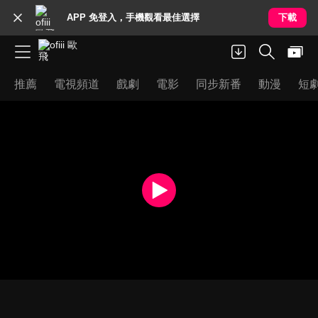
APP 免登入，手機觀看最佳選擇
下載
推薦
電視頻道
戲劇
電影
同步新番
動漫
短