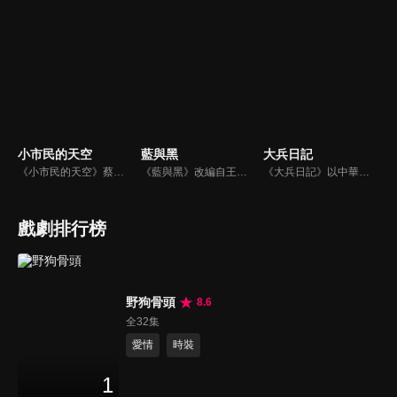
小市民的天空
藍與黑
大兵日記
《小市民的天空》蔡明亮擔任策劃，交由不同導演負責，蔡明亮自己編導了其中的四部：《我的名字叫做瑪麗》、《麗香的感情線》、《阿雄的初戀情人》和《給我一個家》。
《藍與黑》改編自王藍所著的同名長篇小說（1958年發行，該書被譽為四大抗戰小說之一），故事發生在民國26年對日抗戰爆發到39年國民政府遷台期間，場景則橫跨天津、北平、重慶、上海到台灣，描述孤女唐琪、千金大小姐鄭美莊與孤兒張醒亞「兩女一男」之間，一段見證大時代的烽火戀。
《大兵日記》以中華民國陸軍軍事訓練為題材，是金鰲勳執導的第一部連續劇；其中第1至第23集故事背景為位於台東縣的陸軍台東防衛司令部太平營區新兵訓練中心，自第24集始移往陸軍特戰部隊。
戲劇排行榜
野狗骨頭
8.6
全32集
愛情
時裝
1