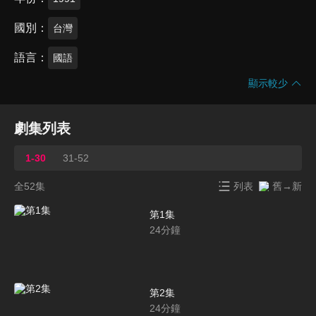
國別
台灣
語言
國語
顯示較少
劇集列表
1-30
31-52
全52集
列表
舊→新
第1集
24
分鐘
第2集
24
分鐘