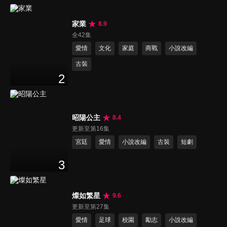
家業
8.9
全42集
愛情
文化
家庭
商戰
小說改編
古裝
2
昭陽公主
8.4
更新至第16集
宮廷
愛情
小說改編
古裝
短劇
3
燦如繁星
9.6
更新至第27集
愛情
足球
校園
勵志
小說改編