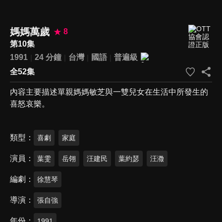
媽媽萬歲
8
第10集
1991
24 分鐘
台灣
國語
普遍級
全52集
內容主要描述單親媽媽敏芝與一雙兒女在生活中所發生的
喜怒哀樂。
類型
喜劇
家庭
演員
葉雯
岳翎
汪建民
葉約瑟
汪瀓
編劇
徐慧琴
導演
張自強
年份
1991