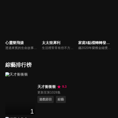
心靈樂飛揚
太太狠犀利
家庭8點檔轉轉發現愛
透過來賓的生命故事與音樂表演，讓見證與音樂能有完美的搭配。節目內容常是一般人在生活中所遇見的難題，做為談話的主題，當然，每一位來賓都有他們自己不同的人生經驗，當他們在節目中侃侃而談時，讓我們看到上帝在每個人生命中做那奇妙的工作，對觀眾而言是另一種生命的鼓勵與學習。
生活裡常常有些不方便，但其實只要有一些小創意，就會讓生活變得更有趣，就讓美食達人焦志方與生活玩家巴鈺帶領專家們，告訴大家最即時、最便利、最實用的解決之道！
繼2020年榮獲金鐘獎「生活風格節目主持人獎」，2021年再度入圍，從真理出發的家庭談話性節目，針對現代婚姻家庭議題讓您輕鬆掌握關注方向。
綜藝排行榜
天才衝衝衝
9.3
更新至第1028集
遊戲節目
綜藝
1