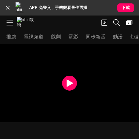
APP 免登入，手機觀看最佳選擇
下載
推薦
電視頻道
戲劇
電影
同步新番
動漫
短