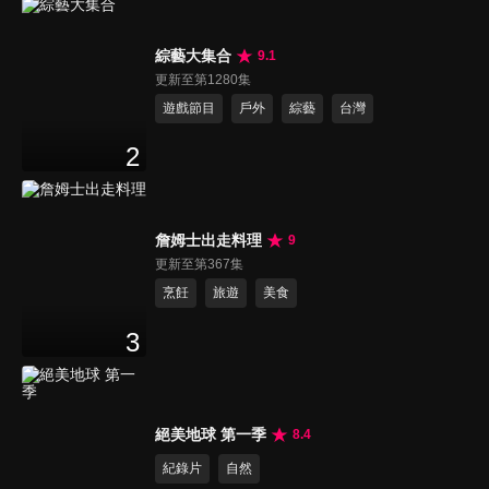
綜藝大集合
9.1
更新至第1280集
遊戲節目
戶外
綜藝
台灣
2
詹姆士出走料理
9
更新至第367集
烹飪
旅遊
美食
3
絕美地球 第一季
8.4
紀錄片
自然