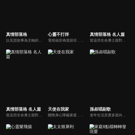
真情部落格
心靈不打烊
真情部落格 名人篇
以見證故事為主軸的佈道訪談節目，由主播李晶玉主持，發揮她的訪問專長，讓來賓自在暢談自己的生命歷程；最後由寇紹恩牧師與孫越叔叔佈道，帶領禱告。
電視福音佈道節目，由前主播何戎主持，有別於以往的節目風格，將繼續提供最具平安與感動的心靈音樂饗宴。
當這些生命勇士面對自己生命中的難題時，選擇靠著信靠耶穌來勇敢勝過，這些可愛的基督徒們，願意把自己生命裡最黑暗軟弱的一面和大家分享，為的就是將來自天上那最美好的福分帶給人們，每一個有血有淚的生命見證，都是最震撼人心的蛻變，最深刻的真實。
真情部落格 名人篇
天使在我家
孫叔唱副歌
當這些生命勇士面對自己生命中的難題時，選擇靠著信靠耶穌來勇敢勝過，這些可愛的基督徒們，願意把自己生命裡最黑暗軟弱的一面和大家分享，為的就是將來自天上那最美好的福分帶給人們，每一個有血有淚的生命見證，都是最震撼人心的蛻變，最深刻的真實。
關懷身心障礙家庭，讓社會民眾對於基督教公益社福團體能有更多的認識。
老年生活其實多面向，但一般人總是把焦點放在疾病或經濟狀況，卻忽略了心靈也很需要餵養。『生命如時序，四季皆可展其美』。就讓孫越，孫叔叔與您分享生活中的盼望，用生命活出耶穌的見證。