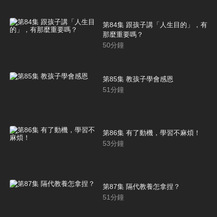
第84集 跟孩子講「人生目的」，有
那麼重要嗎？
50
分鐘
第85集 教孩子學會感恩
51
分鐘
第86集 有了動機，學習不麻煩！
53
分鐘
第87集 隔代教養怎拿捏？
51
分鐘