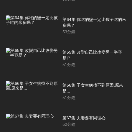
第64集 你吃的鹽一定比孩子吃的米
多嗎？
53
分鐘
第65集 改變自己比改變另一半容
易!?
51
分鐘
第66集 子女生病找不到原因,原來
是...
51
分鐘
第67集 夫妻要有同理心
52
分鐘