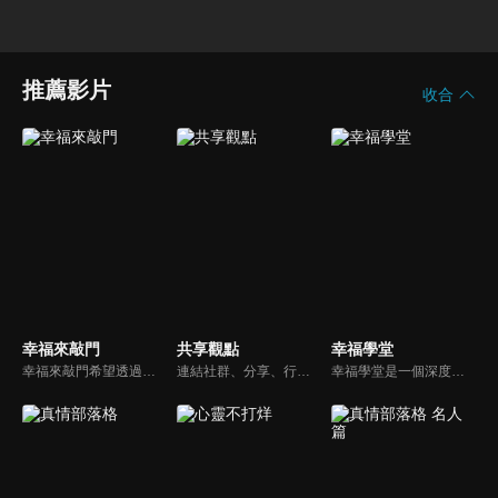
推薦影片
收合
幸福來敲門
共享觀點
幸福學堂
幸福來敲門希望透過藝人、觀眾、夫妻來賓的經驗分享以及專家解析：傳遞聖經中的家庭價值觀，提供現代人面臨婚姻與家庭各種狀況接踵而來時的答案，並且邀請上帝成為每個家庭的主人。
連結社群、分享、行動的特色，運用講道學的架構，談論包含基要真理、生活話題及神學裝備三大面向主題。身為第六代基督徒，從小在教會中長大的周巽正，與第一代基督徒的廖文華，背景及生活經歷都不同，在節目中以輕鬆對談的方式，貢獻出不同角度的觀點。
幸福學堂是一個深度探討家庭問題的節目，讓觀眾的家庭問題可以在節目中得到協助，這些輔導經驗豐富的專家，也是信仰堅定的基督徒學者，包含林如萍、武自珍、葉高芳、錢玉芬等教授，透過深入的討與講解，為現場觀眾解答家庭的疑惑。