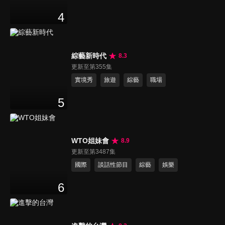
4
綜藝新時代
8.3
更新至第355集
實境秀
旅遊
綜藝
職場
5
WTO姐妹會
8.9
更新至第3487集
國際
談話性節目
綜藝
娛樂
6