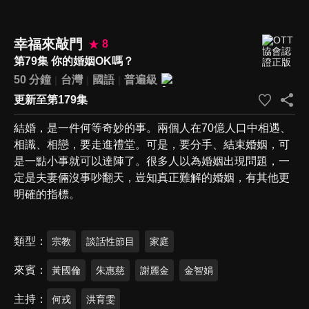
幸福來敲門
8
第79集 你的婚姻OK嗎？
50 分鐘
台灣
國語
普遍級
更新至第179集
結婚，是一件何等奇妙的事。兩個人在70億人口中相遇、
相識、相戀，要走進禮堂。可是，要分手、結束婚姻，可
是一點小事就可以達陣了。很多人以為婚姻出現問題，一
定是夫妻倆沒事吵翻天，豈知真正難解的婚姻，有其他更
明確的指標。
類型
宗教
談話性節目
家庭
來賓
黃國倫
朱惠慈
謝麗金
金智娟
主持
何戎
洪育雯