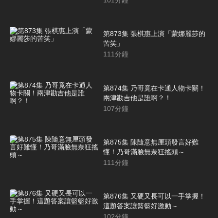
101
分鐘
第873集 張棋惠上演「蒙娜麗莎的
苦笑」
111
分鐘
第874集 乃哥竟在卡通人物卡關！
兩津勘吉他是誰啊？！
107
分鐘
第875集 陳隨意無厘頭發言好難
懂！乃哥滿臉無奈狂搖頭～
111
分鐘
第876集 又硬又長可以一手掌握！
這題答案讓籃籃好激動～
102
分鐘