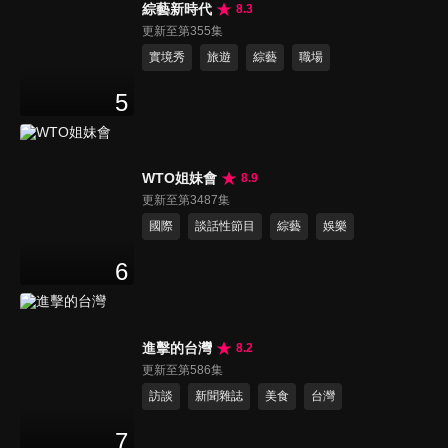
綜藝新時代
8.3
更新至第355集
實境秀
旅遊
綜藝
職場
5
WTO姐妹會
8.9
更新至第3487集
國際
談話性節目
綜藝
娛樂
6
進擊的台灣
8.2
更新至第586集
訪談
新聞雜誌
美食
台灣
7