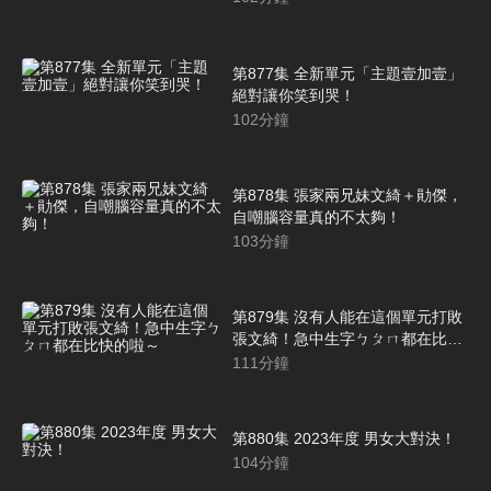
第877集 全新單元「主題壹加壹」
絕對讓你笑到哭！
102
分鐘
第878集 張家兩兄妹文綺＋勛傑，
自嘲腦容量真的不太夠！
103
分鐘
第879集 沒有人能在這個單元打敗
張文綺！急中生字ㄅㄆㄇ都在比快
的啦～
111
分鐘
第880集 2023年度 男女大對決！
104
分鐘