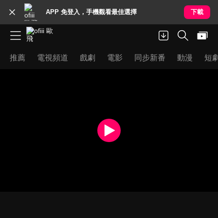
APP 免登入，手機觀看最佳選擇
下載
推薦
電視頻道
戲劇
電影
同步新番
動漫
短