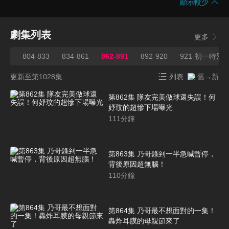
顯示較少
劇集列表
更多
特輯
804-833
834-861
862-891
892-920
921-初一特
更新至第1028集
列表
舊→新
第862集 隊友完美做球還失誤！何
妤玟的超慘下場曝光
111
分鐘
第863集 乃哥錄到一半急喊暫停，
背後原因超無腦！
110
分鐘
第864集 乃哥最不想面對的一集！
轟炸耳膜的母親節來了