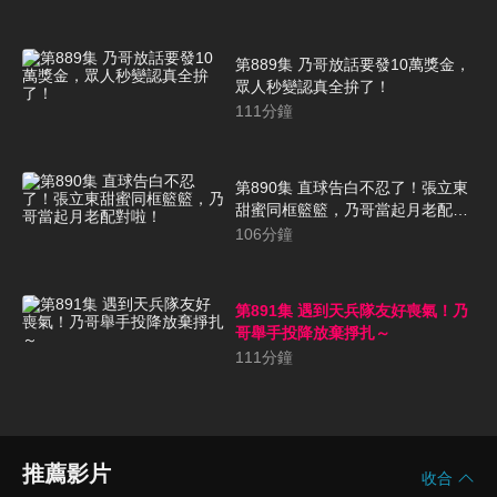
第889集 乃哥放話要發10萬獎金，
眾人秒變認真全拚了！
111
分鐘
第890集 直球告白不忍了！張立東
甜蜜同框籃籃，乃哥當起月老配對
啦！
106
分鐘
第891集 遇到天兵隊友好喪氣！乃
哥舉手投降放棄掙扎～
111
分鐘
推薦影片
收合