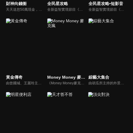
財神向錢衝
全民星攻略
全民星攻略•短影音
天天送您50萬現金，還有汽車大獎！不考智力、體力，挑戰家人、同事、同學、朋友互相了解的成渡和共同生活經驗。快來參加《財神向前衝》大獎通通送給您。
全新益智實境節目《全民星攻略》，由館長曾國城擔任把關者，考驗著每個來挑戰九宮格益智遊戲藝人明星。想要攻略九宮格關卡，透過創意聯想、邏輯推理、理想分析，才有機會獲取智慧星幣，帶走夢幻大獎。
全新益智實境節目《全民星攻略》，由館長曾國城擔任把關者，考驗著每個來挑戰九宮格益智遊戲藝人明星。想要攻略九宮格關卡，透過創意聯想、邏輯推理、理想分析，才有機會獲取智慧星幣，帶走夢幻大獎。
黃金傳奇
Money Money 麥克瘋
綜藝大集合
由曾國城、王麗玲主持，許多人記憶中的經典外景綜藝節目之一。每次闖關成功的隊伍，可獲得藏寶圖；拼湊出完整藏寶圖者，可憑著藏寶圖提示至寶箱放置處；最後以正確寶箱之正確答案鑰匙開啟成功者，除隊長本身外的每位參賽者，即可獲得價值新台幣5萬元之黃金金牌。
《Money Money麥克瘋》節目強調不比音準、不比音色，也不比外型、外貌、氣質、長相等如何，只強調只要歌詞記得牢，就可以參加比賽。
由胡瓜所主持的外景綜藝節目，秉持著「幸福好運到，獎金送夠夠」的精神，和眾多藝人與鄉親同樂玩遊戲拿獎金，介紹各地的人文、美食、特產等，提供豐富多元的內容，不間斷的笑料，讓您忘卻一切煩惱、開懷大笑。