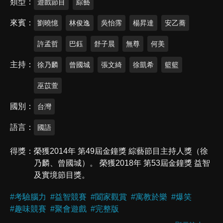
類型
遊戲節目
綜藝
來賓
劉曉憶
林俊逸
吳怡霈
楊昇達
安乙蕎
許孟哲
巴鈺
舒子晨
無尊
何美
主持
徐乃麟
曾國城
張文綺
徐凱希
籃籃
巫苡萱
國別
台灣
語言
國語
得獎
榮獲2014年 第49屆金鐘獎 綜藝節目主持人獎（徐
乃麟、曾國城）。 榮獲2018年 第53屆金鐘獎 益智
及實境節目獎。
#
考驗腦力
#
益智競賽
#
闔家觀賞
#
寓教於樂
#
爆笑
#
趣味競賽
#
聚會遊戲
#
完整版