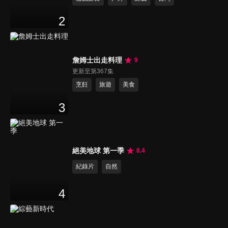
2
詹姆士出走料理
9
更新至第367集
烹飪
旅遊
美食
3
絕美地球 第一季
8.4
紀錄片
自然
4