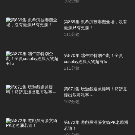
102
分鐘
第869集 凱希演技嚇翻全場，沒有
最爛只有更爛！
111
分鐘
第870集 端午節特別企劃！全員
cosplay經典人物超有fu
111
分鐘
第871集 玩遊戲還兼爆料！籃籃竟
爆出瓜哥私事～
102
分鐘
第872集 遊戲黑洞張文綺PK老將潘
若迪！