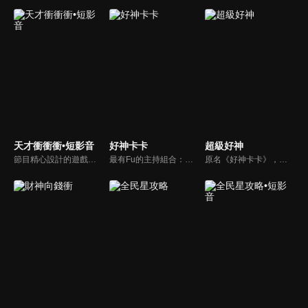
天才衝衝衝•短影音
好神卡卡
超級好神
節目精心設計的遊戲內容，包括深受觀眾喜愛並且火紅於各大專院校的【TEMPO系列】，考驗藝人用肢體表達能力以及聯想能力的【你是WORD演】、【會演是英雄】，考驗英文程度的【EAR傳耳ABC】，超簡單、超爆笑的【看你怎麼說】，以及考驗藝人反應、機智以及隊友默契的【不可能的默契】等單元，逗趣又爆笑！
最有Fu的主持組合：「A咖天王」徐乃麟+「好神天心」朱芯儀+「真理大學校花」洪棠+「台大獸醫碩士」LYDIA。遊戲的層層關卡，來賓必須要和主持人比反應，比記憶，比機智，比膽識，幸運女神的眷顧與遠離永遠都是個未知數！
原名《好神卡卡》，後改名為《超級好神》，是一檔益智類綜藝節目，由「A咖天王」徐乃麟搭配黃鐙輝主持。「好神智慧王」、「好神記憶王」、「誰是爆點王」、「好神送好禮」四個單元，讓來賓一較高下。比反應，比記憶，比機智，比膽識，幸運女神的眷顧與遠離永遠都是個未知數！