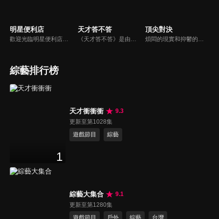
明星便利店
天才答不答
頂尖對決
歡迎光臨明星便利店！你覺得便利店裡面有什麼？關東煮？茶葉蛋？還是讓你尖叫的大明星？一家擁有明星的便利店，到底有多稀奇，你會不會想要光臨呢？
《天才答不答》是由吳宗憲和吳怡霈共同主持的益智節目。節目設立高額的獎金來考驗藝人們真實的人性，同時將題目立體化，讓你身歷其境去冒險答題。更有哪些出乎意料的處罰，讓藝人羞愧的不想再答錯！一個最接近「人性」與「真實」的益智節目，現在就讓吳宗憲帶你輕鬆玩轉知識。
煩悶的現實和抑鬱的社會，你需要的就是笑、大聲笑、開口笑，《頂尖對決》就要你笑到落ㄟ骸，最具綜藝實力的庹宗康，和喜感十足的納豆各自領軍對抗，藝人搞笑pk笑果十足，《頂尖對決》讓你忘掉一週煩惱！
綜藝排行榜
天才衝衝衝
9.3
更新至第1028集
遊戲節目
綜藝
1
綜藝大集合
9.1
更新至第1280集
遊戲節目
戶外
綜藝
台灣