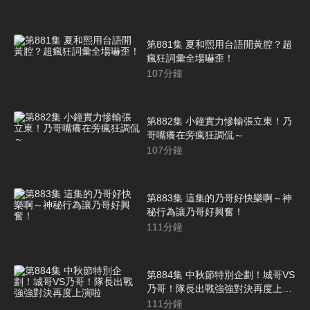
第881集 夏和熙用台語開黃腔？超
瘋狂詞彙全場嚇歪！
107
分鐘
第882集 小鐘實力慘輸張立東！乃
哥嘴癢在旁瘋狂調侃～
107
分鐘
第883集 這集的乃哥好快樂啊～神
秘行為讓乃哥好興奮！
111
分鐘
第884集 中秋節特別企劃！城哥VS
乃哥！隊長出戰強強對決再度上演
啦
111
分鐘