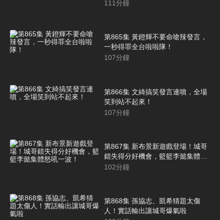
111
分鐘
第865集 黃鐙輝不要命嗆辣發言，
一秒得罪全台啦啦隊！
107
分鐘
第866集 文綺搞笑發言連噴，全場
笑到站不起來！
107
分鐘
第867集 新布景新遊戲登場！城哥
錯失得分好機會，籃籃李懿集體怒
吼一波！
102
分鐘
第868集 孫協志、凱希猜題太傷
人！實話輸出讓城哥爆氣啦