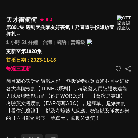
天才衝衝衝
9.3
第891集 遇到天兵隊友好喪氣！乃哥舉手投降放棄
掙扎～
1 小時 51 分鐘
台灣
國語
普遍級
更新至第1028集
首播日期：2023-11-18
每週三更新
節目精心設計的遊戲內容，包括深受觀眾喜愛並且火紅於
各大專院校的【TEMPO系列】，考驗藝人用肢體表達能
力以及聯想能力的【你是WORD演】、【會演是英雄】，
考驗英文程度的【EAR傳耳ABC】，超簡單、超爆笑的
【看你怎麼說】，以及考驗藝人反應、機智以及隊友默契
的【不可能的默契】等單元，逗趣又爆笑！