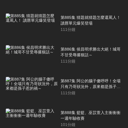
第885集 猜題就猜題怎麼還罵人！
讀唇單元爆笑登場
111
分鐘
第886集 侯昌明求勝出大絕！城哥
不甘受辱撂狠話～
111
分鐘
第887集 阿公的腦子傻呼呼！全場
只有乃哥狀況外，原來都是孫子惹
的禍～
111
分鐘
第888集 籃籃、巫苡萱入主衝衝衝
一週年驗收賽
101
分鐘